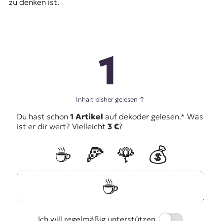
zu denken ist.
1
Inhalt bisher gelesen
↑
Du hast schon
1 Artikel
auf dekoder gelesen.* Was
ist er dir wert? Vielleicht
3 €
?
☕️
🍕
🌹
💰
☕️
Switch
Ich will regelmäßig unterstützen