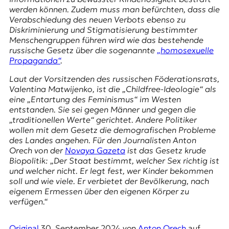
E
werden können. Zudem muss man befürchten, dass die
K
Verabschiedung des neuen Verbots ebenso zu
Diskriminierung und Stigmatisierung bestimmter
O
Menschengruppen führen wird wie das bestehende
russische Gesetz über die sogenannte
„homosexuelle
D
Propaganda“
.
E
Laut der Vorsitzenden des russischen Föderationsrats,
Valentina Matwijenko, ist die „Childfree-Ideologie“ als
R
eine „Entartung des Feminismus“ im Westen
entstanden. Sie sei gegen Männer und gegen die
„traditionellen Werte“ gerichtet. Andere Politiker
W
wollen mit dem Gesetz die demografischen Probleme
i
des Landes angehen. Für den Journalisten Anton
s
Orech von der
Novaya Gazeta
ist das Gesetz krude
s
Biopolitik: „Der Staat bestimmt, welcher Sex richtig ist
e
und welcher nicht. Er legt fest, wer Kinder bekommen
n
soll und wie viele. Er verbietet der Bevölkerung, nach
,
eigenem Ermessen über den eigenen Körper zu
J
verfügen.“
o
u
Original
30. September 2024
von
Anton Orech
auf