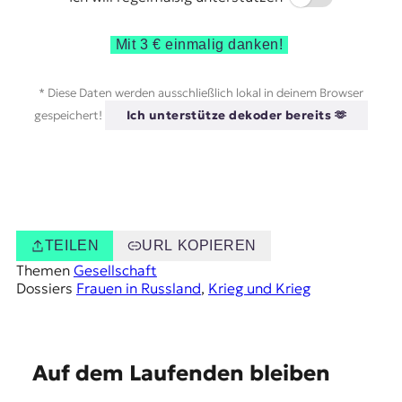
Mit 3 € einmalig danken!
* Diese Daten werden ausschließlich lokal in deinem Browser
gespeichert!
Ich unterstütze dekoder bereits 🫶
TEILEN
URL KOPIEREN
Themen
Gesellschaft
Dossiers
Frauen in Russland
, 
Krieg und Krieg
E
Auf dem Laufenden bleiben
m