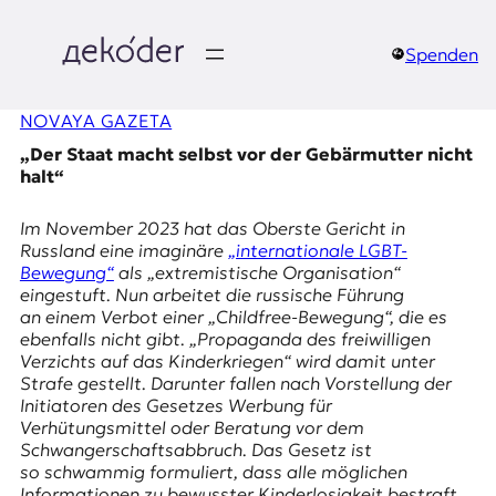
Zum
Inhalt
springen
Spenden
д
NOVAYA GAZETA
e
„Der Staat macht selbst vor der Gebärmutter nicht
k
halt“
o
Im November 2023 hat das Oberste Gericht in
Russland eine imaginäre
„internationale LGBT-
d
Bewegung“
als „extremistische Organisation“
eingestuft. Nun arbeitet die russische Führung
e
an einem Verbot einer „Childfree-Bewegung“, die es
ebenfalls nicht gibt. „Propaganda des freiwilligen
r
Verzichts auf das Kinderkriegen“ wird damit unter
Strafe gestellt. Darunter fallen nach Vorstellung der
|
Initiatoren des Gesetzes Werbung für
Verhütungsmittel oder Beratung vor dem
D
Schwangerschaftsabbruch. Das Gesetz ist
so schwammig formuliert, dass alle möglichen
Informationen zu bewusster Kinderlosigkeit bestraft