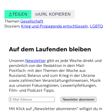
TEILEN
URL KOPIEREN
Themen
Gesellschaft
Dossiers
Krieg und Propaganda entschlüsseln
, 
LGBTQ
E
Auf dem Laufenden bleiben
m
Unseren
Newsletter
gibt es jede Woche direkt und
p
persönlich von der Redaktion in dein Mail-
f
Postfach: mit den Themen der Woche aus
Russland, Belarus und zum Krieg in der Ukraine
e
sowie zahlreichen Veranstaltungshinweisen, Musik
h
aus unseren Fokusregionen, Leseempfehlungen,
Film- und Podcast-Tipps.
l
u
Newsletter abonnieren
n
Mit Klick auf „Newsletter abonnieren“ willigst du in