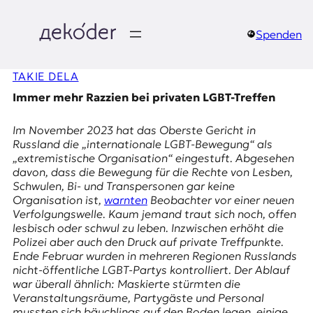
Zum
Inhalt
springen
Spenden
д
TAKIE DELA
e
Immer mehr Razzien bei privaten LGBT-Treffen
k
Im November 2023 hat das Oberste Gericht in
o
Russland die „internationale LGBT-Bewegung“ als
„extremistische Organisation“ eingestuft. Abgesehen
d
davon, dass die Bewegung für die Rechte von Lesben,
Schwulen, Bi- und Transpersonen gar keine
e
Organisation ist,
warnten
Beobachter vor einer neuen
Verfolgungswelle. Kaum jemand traut sich noch, offen
r
lesbisch oder schwul zu leben. Inzwischen erhöht die
Polizei aber auch den Druck auf private Treffpunkte.
|
Ende Februar wurden in mehreren Regionen Russlands
nicht-öffentliche LGBT-Partys kontrolliert. Der Ablauf
D
war überall ähnlich: Maskierte stürmten die
Veranstaltungsräume, Partygäste und Personal
mussten sich bäuchlings auf den Boden legen, einige