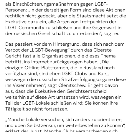
als Einschüchterungsmaßnahmen gegen LGBT-
Personen: „In der derzeitigen Form sind diese Aktionen
rechtlich nicht gedeckt, aber die Staatsmacht setzt die
Exekutive dazu ein, alle Arten von Treffpunkten der
LGBT-Community zu schließen und ihre Gegenwart in
der russischen Gesellschaft zu unterbinden“, sagt er.
Das passiert vor dem Hintergrund, dass sich nach dem
Verbot der „LGBT-Bewegung“ durch das Oberste
Gericht fast alle Organisationen, die dieses Thema
betrifft, ins Internet zurückgezogen haben. „Die
einzigen Offline-Plattformen, die in Russland noch
verfügbar sind, sind eben LGBT-Clubs und Bars,
weswegen die russischen Strafverfolgungsorgane diese
ins Visier nehmen“, sagt Olenitschew. Er geht davon
aus, dass die Exekutive den Gerichtsentscheid
weiterhin auf diese Art umsetzen wird, weswegen ein
Teil der LGBT-Lokale schließen wird: Sie können ihre
Tätigkeit so nicht fortsetzen.
„Manche Lokale versuchen, sich anders zu orientieren,
und üben Selbstzensur, um weiterbestehen zu können“,
erklärt der Jurist. Manche Clubs verabschieden sich