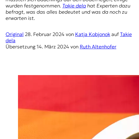
E
wurden festgenommen.
Takie dela
hat Experten dazu
K
befragt, was das alles bedeutet und was da noch zu
erwarten ist.
O
Original
28. Februar 2024
von
Katja Kobjonok
auf
Takie
D
dela
Übersetzung
14. März 2024
von
Ruth Altenhofer
E
R
W
i
s
s
e
n
,
J
o
u