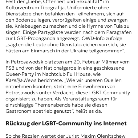
Fest der „Liebe, Offenheit und Sexualität“ im
Kulturzentrum Tipografija. Uniformierte ohne
Dienstabzeichen befahlen den Teilnehmern, sich auf
den Boden zu legen, verprügelten einige und zwangen
sie, Kniebeugen zu machen und die Hymne von Tula zu
singen. Einige Partygäste wurden nach dem Paragrafen
zur LGBT-Propaganda angezeigt. OWD-Info zufolge
„sagten die Leute ohne Dienstabzeichen von sich, sie
hätten am Einmarsch in der Ukraine teilgenommen“.
In Petrosawodsk platzten am 20. Februar Männer vom
FSB und von der Nationalgarde in eine geschlossene
Queer-Party im Nachtclub Full House, wie
Karelija.News
berichtete. „Wie wir unseren Quellen
entnehmen konnten, steht eine Einwohnerin von
Petrosawodsk unter Verdacht, diese LGBT-Community
organisiert zu haben. Als Veranstaltungsraum für
einschlägige Themenabende habe sie diesen
Gastronomiebetrieb genutzt“, heißt es da.
Rückzug der LGBT-Community ins Internet
Solche Razzien wertet der Jurist Maxim Olenitschew