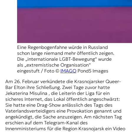
t
e
n
z
z
u
O
s
Eine Regenbogenfahne würde in Russland
t
schon lange niemand mehr öffentlich zeigen.
e
Die „internationale LGBT-Bewegung“ wurde
u
als „extremistische Organisation“
r
eingestuft / Foto ©
IMAGO
Pond5 Images
o
Am 26. Februar verkündete die
Krasnojarsker
Queer-
p
Bar Elton ihre Schließung. Zwei Tage zuvor hatte
a
Jekaterina Misulina , die Leiterin der Liga für ein
.
sicheres Internet, das Lokal öffentlich angeschwärzt:
Sie hatte eine Drag-Show anlässlich des
Tags des
Vaterlandsverteidigers
eine Provokation genannt und
angekündigt, die Sache anzuzeigen. Am nächsten Tag
erschien auf dem Telegram-Kanal des
Innenministeriums für die Region Krasnojarsk ein Video