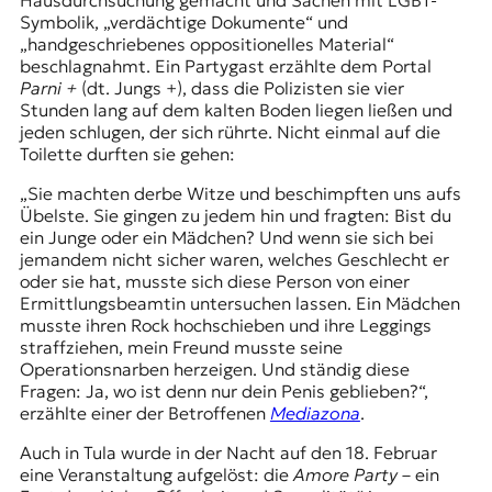
Hausdurchsuchung gemacht und Sachen mit LGBT-
Symbolik, „verdächtige Dokumente“ und
„handgeschriebenes oppositionelles Material“
beschlagnahmt. Ein Partygast erzählte dem Portal
Parni +
(dt. Jungs +), dass die Polizisten sie vier
Stunden lang auf dem kalten Boden liegen ließen und
jeden schlugen, der sich rührte. Nicht einmal auf die
Toilette durften sie gehen:
„Sie machten derbe Witze und beschimpften uns aufs
Übelste. Sie gingen zu jedem hin und fragten: Bist du
ein Junge oder ein Mädchen? Und wenn sie sich bei
jemandem nicht sicher waren, welches Geschlecht er
oder sie hat, musste sich diese Person von einer
Ermittlungsbeamtin untersuchen lassen. Ein Mädchen
musste ihren Rock hochschieben und ihre Leggings
straffziehen, mein Freund musste seine
Operationsnarben herzeigen. Und ständig diese
Fragen: Ja, wo ist denn nur dein Penis geblieben?“,
erzählte einer der Betroffenen
Mediazona
.
Auch in Tula wurde in der Nacht auf den 18. Februar
eine Veranstaltung aufgelöst: die
Amore Party
– ein