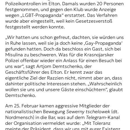
Polizeikontrollen im Elton. Damals wurden 20 Personen
festgenommen, und gegen den Klub wurde Anzeige
wegen
„LGBT-Propaganda“
erstattet. Das Verfahren
wurde aber eingestellt, weil kein Gesetzesverstoß
festgestellt werden konnte.
„Wir hatten uns schon gefreut, dachten, sie würden uns
in Ruhe lassen, weil sie ja doch keine ‚Gay-Propaganda‘
gefunden hatten. Doch da beschloss ein Gast, sich bei
Misulina zu beschweren. Was für die Krasnojarsker
Polizei offenbar wieder ein Anlass für einen Besuch bei
uns war“, sagt Artjom Demtschenko, der
Geschäftsführer des Elton. Er kennt zwar das
eigentliche Ziel der Razzien nicht, nimmt aber an, dass
dahinter politische Interessen stehen. „Wahrscheinlich
wollen sie uns und unsere Gäste einschüchtern“, glaubt
Demtschenko.
Am 25. Februar kamen aggressive Mitglieder der
nationalistischen Bewegung
Sewerny tschelowek
(dt.
Nordmensch) in die Bar, was auf dem
Telegram
-Kanal
der Organisation vermeldet wurde: „Mit Toleranz
meinte der Präsident, dass wir uns mit eurer Existenz