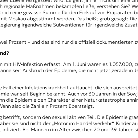
aler Ebene festgestellt wird. Es geht ja hier nicht um eine G
durch regionale Maßnahmen bekämpfen ließe, verstehen Sie
natürlich eine gewisse Summe für den Einkauf von Präparaten
it Moskau abgestimmt werden. Das heißt grob gesagt: Die
Regierung irgendwelche Subventionen für irgendwelche Zusatz
zwei Prozent – und das sind nur die offiziell dokumentierten 
and?
n mit HIV-Infektion erfasst: Am 1. Juni waren es 1.057.000
anne seit Ausbruch der Epidemie, die nicht jetzt gerade in J
 Fall einer Infektionskrankheit auftaucht, die sich ausbreite
ie war seit Beginn bekannt. Auch vor 30 Jahren in der Sowj
enn die Epidemie den Charakter einer Naturkatastrophe anni
enn also die Zahl ein Prozent übersteigt.
etrifft, sondern den sexuell aktiven Teil. Die Epidemie gras
, aber sie sind nicht der „Motor im Handelsverkehr“. Kinder 
infiziert. Bei Männern im Alter zwischen 20 und 39 Jahren si