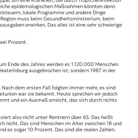
rippe, um eine Krankheit, die durch Tröpfcheninfektion
? Welche epidemologischen Maßnahmen könnten denn
 beisteuern, lokale Programme und andere Dinge
 Region muss beim Gesundheitsministerium, beim
ausgaben erwirken. Das alles ist eine sehr schwierige
zwei Prozent.
, zum Ende des Jahres werden es 1.120.000 Menschen
ekaterinburg ausgebrochen ist, sondern 1987 in der
t. Nach dem ersten Fall folgten immer mehr, es sind
etunion war sie bekannt. Heute sprechen wir jedoch
mmt und ein Ausmaß erreicht, das sich durch nichts
siert also nicht unter Rentnern über 65. Das heißt
auch nicht. Das sind Menschen im Alter zwischen 18 und
nd es sogar 10 Prozent. Das sind die realen Zahlen.