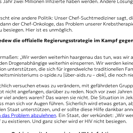
 Jahr zwei Millionen Infizierte haben werden. Andere Lösungen
rscht eine andere Politik: Unser
Chef-Suchtmediziner
sagt, d
ann der Chef-Onkologe, das Problem unserer Krebstherapie 
u besiegen. Hier ist es unmöglich.
wedew die
offizielle Regierungsstrategie
im Kampf gegen d
dermaßen: „Wir werden weiterhin haargenau das tun, was wir al
n Drogenabhängige weiterhin einsperren. Wir werden keine 
ion
unterstützen, die sich für irgendwelche traditionellen Fa
eitsministeriums o-spide.ru [über-aids.ru –
dek
], die noch 
ächlich versuchen etwas zu verändern, mit gefährdeten Grupp
nicht angefangen, darüber zu reden. Noch vor zwei Jahren 
viel anders waren? Das waren sie nicht. Die Situation in Jek
ss man sich vor Augen führen. Sicherlich wird etwas getan, a
en Staat unterstützen, und er sollte diese Hilfe dankbar an
 das Problem abzulehnen
. Ein Staat, der verkündet: „Wir 
u existieren. Und ganz sicher wird er HIV nicht besiegen.