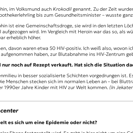
hin
, im Volksmund auch
Krokodil
genannt. Zu der Zeit wurde
Apothekerlehrling bis zum Gesundheitsminister – wusste gan
phin ist eine Gemeinschaftsdroge, sie wird in den letzten L
aufgezogen wird. Im Vergleich mit Heroin war das so, als wü
ar erheblich höher.
, davon waren etwa 50 HIV-positiv. Ich weiß also, wovon ic
r aufgenommen haben, zur Blutabnahme ins HIV-Zentrum geb
l nur noch auf Rezept verkauft. Hat sich die Situation d
ilieu in besser sozialisierte Schichten vorgedrungen ist. Es
Die Menschen stecken sich im normalen Leben an – bei Bluttr
er 1990er Jahre Kinder mit HIV zur Welt kommen.
(In Jekater
.center
elt es sich um eine Epidemie oder nicht?