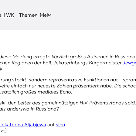
 II WK
Themen
Mehr
 – diese Meldung erregte kürzlich großes Aufsehen in Russlan
ischen Regionen der Fall. Jekaterinburgs Bürgermeister
Jewg
k.
erung steckt, sondern repräsentative Funktionen hat – sp
fe einfach nur neueste Zahlen präsentiert habe. Die schoc
sätzlich großes mediales Echo.
ski
, den Leiter des gemeinnützigen HIV-Präventivfonds
spid
 als anderswo in Russland?
Jekaterina Aljabjewa
auf
slon
zt)