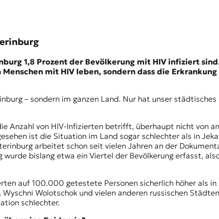
terinburg
burg 1,8 Prozent der Bevölkerung mit HIV infiziert sind
n Menschen mit HIV leben, sondern dass die Erkrankung 
terinburg – sondern im ganzen Land. Nur hat unser städtisc
die Anzahl von HIV-Infizierten betrifft, überhaupt nicht von a
gesehen ist die Situation im Land sogar schlechter als in Jek
rinburg arbeitet schon seit vielen Jahren an der Dokumenta
wurde bislang etwa ein Viertel der Bevölkerung erfasst, also
ierten auf 100.000 getestete Personen sicherlich höher als in
r, Wyschni Wolotschok und vielen anderen russischen Städten. 
ation schlechter.