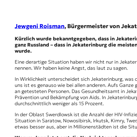
E
K
O
Jewgeni Roisman
, Bürgermeister von Jeka
D
Kürzlich wurde bekanntgegeben, dass in Jekaterin
ganz Russland – dass in Jekaterinburg die meiste
E
wurde.
R
Eine derartige Situation haben wir nicht nur in Jeka
nennen. Wir haben keine Angst, das laut zu sagen.
W
In Wirklichkeit unterscheidet sich Jekaterinburg, was 
i
uns ist es genauso wie bei allen anderen. Aufs Ganze 
s
an getesteten Personen. Das Gesundheitsamt in Jekate
s
Prävention und Bekämpfung von Aids. In Jekaterinburg 
e
durchschnittlich weniger als 15 Prozent.
n
,
In der
Oblast Swerdlowsk
ist die Anzahl der HIV-Infiz
J
Situation in Saratow, Nowosibirsk, Irkutsk, Kimry, Twe
o
etwas besser aus, aber in Millionenstädten ist die Situ
u