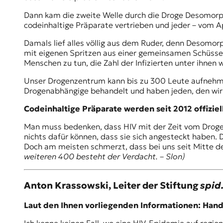
t
Dann kam die zweite Welle durch die
Droge Desomorp
e
codeinhaltige Präparate vertrieben und jeder – vom 
n
z
Damals lief alles völlig aus dem Ruder, denn Desomor
z
mit eigenen Spritzen aus einer gemeinsamen Schüssel 
u
Menschen zu tun, die Zahl der Infizierten unter ihnen w
O
s
Unser Drogenzentrum kann bis zu 300 Leute aufnehmen
t
Drogenabhängige behandelt und haben jeden, den wi
e
u
Codeinhaltige Präparate werden seit 2012 offiziel
r
Man muss bedenken, dass HIV mit der Zeit vom Drogenm
o
nichts dafür können, dass sie sich angesteckt haben. 
p
Doch am meisten schmerzt, dass bei uns seit Mitte d
a
weiteren 400 besteht der Verdacht. – Slon)
.
Anton Krassowski
, Leiter der Stiftung
spid
Laut den Ihnen vorliegenden Informationen: Hand