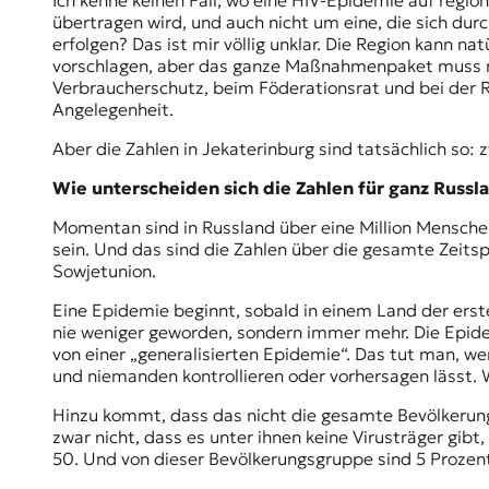
Ich kenne keinen Fall, wo eine HIV-Epidemie auf region
übertragen wird, und auch nicht um eine, die sich 
erfolgen? Das ist mir völlig unklar. Die Region kann 
vorschlagen, aber das ganze Maßnahmenpaket muss m
Verbraucherschutz
, beim Föderationsrat und bei der 
Angelegenheit.
Aber die Zahlen in Jekaterinburg sind tatsächlich so: 
Wie unterscheiden sich die Zahlen für ganz Russl
Momentan sind in Russland über eine Million Mensche
sein. Und das sind die Zahlen über die gesamte Zeitsp
Sowjetunion.
Eine Epidemie beginnt, sobald in einem Land der erste
nie weniger geworden, sondern immer mehr. Die Epidem
von einer „generalisierten Epidemie“. Das tut man, w
und niemanden kontrollieren oder vorhersagen lässt. W
Hinzu kommt, dass das nicht die gesamte Bevölkerung b
zwar nicht, dass es unter ihnen keine Virusträger gibt
50. Und von dieser Bevölkerungsgruppe sind 5 Prozent 