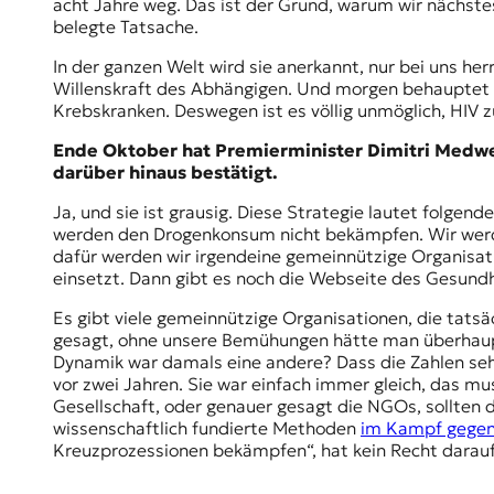
acht Jahre weg. Das ist der Grund, warum wir nächstes
belegte Tatsache.
In der ganzen Welt wird sie anerkannt, nur bei uns her
Willenskraft des Abhängigen. Und morgen behauptet d
Krebskranken. Deswegen ist es völlig unmöglich, HIV z
Ende Oktober hat Premierminister Dimitri Med
darüber hinaus bestätigt.
Ja, und sie ist grausig. Diese Strategie lautet folgen
werden den Drogenkonsum nicht bekämpfen. Wir werde
dafür werden wir irgendeine
gemeinnützige Organisat
einsetzt. Dann gibt es noch die Webseite des Gesundh
Es gibt viele gemeinnützige Organisationen, die tats
gesagt, ohne unsere Bemühungen hätte man überhaupt 
Dynamik war damals eine andere? Dass die Zahlen sehr 
vor zwei Jahren. Sie war einfach immer gleich, das mu
Gesellschaft, oder genauer gesagt die NGOs, sollten d
wissenschaftlich fundierte Methoden
im Kampf gegen
Kreuzprozessionen bekämpfen“, hat kein Recht darauf z