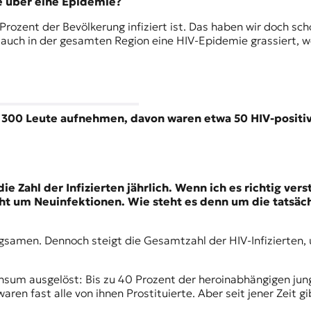
 über eine Epidemie?
Prozent der Bevölkerung infiziert ist. Das haben wir doch sch
 auch in der gesamten Region eine HIV-Epidemie grassiert, we
300 Leute aufnehmen, davon waren etwa 50 HIV-positiv. 
 Zahl der Infizierten jährlich. Wenn ich es richtig vers
ht um Neuinfektionen. Wie steht es denn um die tatsäch
angsamen. Dennoch steigt die Gesamtzahl der HIV-Infizierten
nsum ausgelöst: Bis zu 40 Prozent der heroinabhängigen jun
ren fast alle von ihnen Prostituierte. Aber seit jener Zeit g