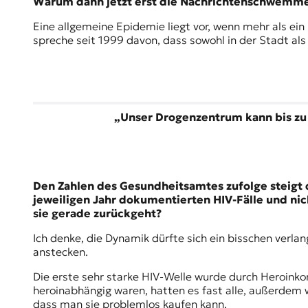
Warum dann jetzt erst die Nachrichtenschwemme
r
n
Еine allgemeine Epidemie liegt vor, wenn mehr als ein 
a
spreche seit 1999 davon, dass sowohl in der Stadt als
l
i
s
m
u
s
„
Unser Drogenzentrum kann bis zu 
u
n
d
M
e
Den Zahlen des Gesundheitsamtes zufolge steigt die
d
jeweiligen Jahr dokumentierten HIV-Fälle und nic
i
sie gerade zurückgeht?
e
n
Ich denke, die Dynamik dürfte sich ein bisschen verl
k
anstecken.
o
Die erste sehr starke HIV-Welle wurde durch Heroinko
m
heroinabhängig waren, hatten es fast alle, außerdem wa
p
dass man sie problemlos kaufen kann.
e