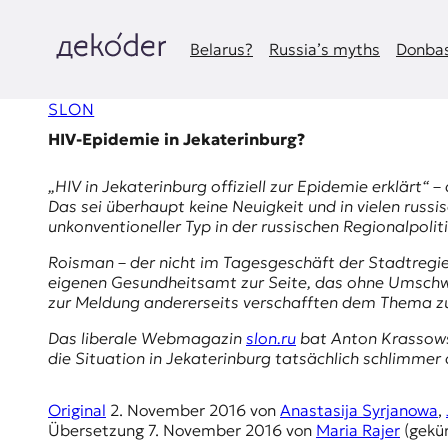
Zum
Inhalt
springen
Belarus?
Russia’s myths
Donbas
д
SLON
e
HIV-Epidemie in Jekaterinburg?
k
„HIV in
Jekaterinburg
offiziell zur Epidemie erklärt“
o
Das sei überhaupt keine Neuigkeit und in vielen russ
unkonventioneller Typ in der russischen Regionalpoliti
d
Roisman – der nicht im Tagesgeschäft der Stadtregi
e
eigenen Gesundheitsamt zur Seite, das ohne Umschwei
zur Meldung andererseits verschafften dem Thema zu
r
Das liberale Webmagazin
slon.ru
bat
Anton Krassow
die Situation in Jekaterinburg tatsächlich schlimmer
|
D
Original
2. November 2016
von
Anastasija Syrjanowa
,
Übersetzung
7. November 2016
von
Maria Rajer
(gekür