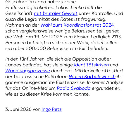
r
Geschicke im Land nahezu keine
n
Einflussmöglichkeiten. Lukaschenko hält die
a
Gesellschaft
mit brutaler Gewalt
unter Kontrolle. Und
l
auch die Legitimität des Rates ist fragwürdig.
i
Nahmen an der
Wahl zum Koordinationsrat 2024
s
schon vergleichsweise wenige Belarussen teil, geriet
m
die Wahl am 19. Mai 2026 zum Fiasko. Lediglich 2113
u
Personen beteiligten sich an der Wahl, dabei sollen
s
sich über 500.000 Belarussen im Exil befinden.
u
In den fünf Jahren, die sich die Opposition außer
n
Landes befindet, hat sie einige
Identitätskrisen
und
d
Wandlungsprozesse
durchlebt. Mittlerweile attestiert
M
der belarussische Politologe
Waleri Karbalewitsch
ihr
e
gar eine ausgemachte Existenzkrise. In seiner Analyse
d
für das Online-Medium
Radio Svaboda
ergründet er,
i
wie es zu dieser Krise kommen konnte.
e
n
k
3. Juni 2026
von
Ingo Petz
o
m
p
e