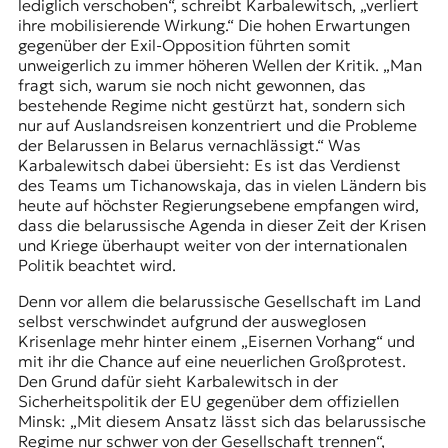
lediglich verschoben“, schreibt Karbalewitsch, „verliert
ihre mobilisierende Wirkung.“ Die hohen Erwartungen
gegenüber der Exil-Opposition führten somit
unweigerlich zu immer höheren Wellen der Kritik. „Man
fragt sich, warum sie noch nicht gewonnen, das
bestehende Regime nicht gestürzt hat, sondern sich
nur auf Auslandsreisen konzentriert und die Probleme
der Belarussen in Belarus vernachlässigt.“ Was
Karbalewitsch dabei übersieht: Es ist das Verdienst
des Teams um Tichanowskaja, das in vielen Ländern bis
heute auf höchster Regierungsebene empfangen wird,
dass die belarussische Agenda in dieser Zeit der Krisen
und Kriege überhaupt weiter von der internationalen
Politik beachtet wird.
Denn vor allem die belarussische Gesellschaft im Land
selbst verschwindet aufgrund der ausweglosen
Krisenlage mehr hinter einem „Eisernen Vorhang“ und
mit ihr die Chance auf eine neuerlichen Großprotest.
Den Grund dafür sieht Karbalewitsch in der
Sicherheitspolitik der EU gegenüber dem offiziellen
Minsk: „Mit diesem Ansatz lässt sich das belarussische
Regime nur schwer von der Gesellschaft trennen“,