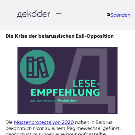
Zum
Inhalt
springen
Spenden
д
e
Die Krise der belarussischen Exil-Opposition
k
o
d
e
r
|
D
Die
Massenproteste von 2020
haben in Belarus
bekanntlich nicht zu einem Regimewechsel geführt,
dennoch ist aus ihnen eine breit aufgestellte