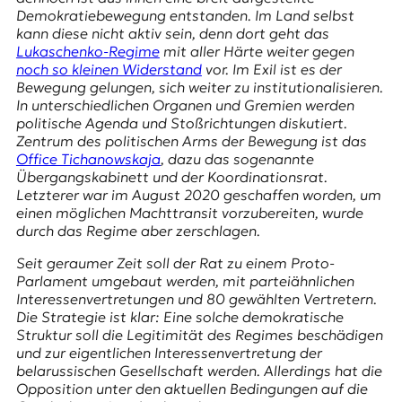
E
Demokratiebewegung entstanden. Im Land selbst
K
kann diese nicht aktiv sein, denn dort geht das
Lukaschenko-Regime
mit aller Härte weiter gegen
O
noch so kleinen Widerstand
vor. Im Exil ist es der
Bewegung gelungen, sich weiter zu institutionalisieren.
D
In unterschiedlichen Organen und Gremien werden
politische Agenda und Stoßrichtungen diskutiert.
E
Zentrum des politischen Arms der Bewegung ist das
Office Tichanowskaja
, dazu das sogenannte
R
Übergangskabinett
und der Koordinationsrat.
Letzterer war im August 2020 geschaffen worden, um
einen möglichen Machttransit vorzubereiten, wurde
W
durch das Regime aber zerschlagen.
i
s
Seit geraumer Zeit soll der Rat zu einem Proto-
s
Parlament umgebaut werden, mit parteiähnlichen
e
Interessenvertretungen und 80 gewählten Vertretern.
n
Die Strategie ist klar: Eine solche demokratische
,
Struktur soll die Legitimität des Regimes beschädigen
J
und zur eigentlichen Interessenvertretung der
o
belarussischen Gesellschaft werden. Allerdings hat die
u
Opposition unter den aktuellen Bedingungen auf die