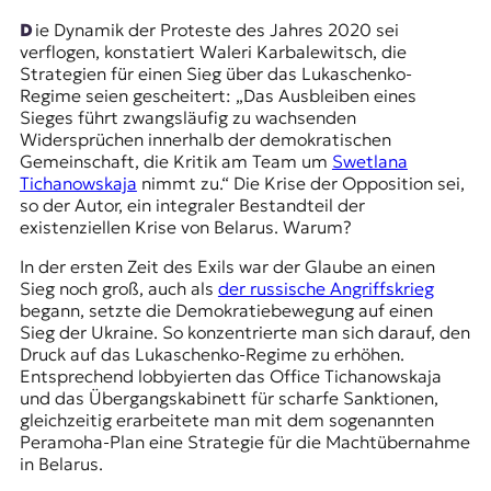
t
Die Dynamik der Proteste des Jahres 2020 sei
e
verflogen, konstatiert Waleri Karbalewitsch, die
n
Strategien für einen Sieg über das Lukaschenko-
z
Regime seien gescheitert: „Das Ausbleiben eines
z
Sieges führt zwangsläufig zu wachsenden
u
Widersprüchen innerhalb der demokratischen
O
Gemeinschaft, die Kritik am Team um
Swetlana
s
Tichanowskaja
nimmt zu.“ Die Krise der Opposition sei,
t
so der Autor, ein integraler Bestandteil der
e
existenziellen Krise von Belarus. Warum?
u
r
In der ersten Zeit des Exils war der Glaube an einen
o
Sieg noch groß, auch als
der russische Angriffskrieg
p
begann, setzte die Demokratiebewegung auf einen
a
Sieg der Ukraine. So konzentrierte man sich darauf, den
.
Druck auf das Lukaschenko-Regime zu erhöhen.
Entsprechend lobbyierten das Office Tichanowskaja
und das Übergangskabinett für scharfe Sanktionen,
gleichzeitig erarbeitete man mit dem sogenannten
Peramoha-Plan
eine Strategie für die Machtübernahme
in Belarus.