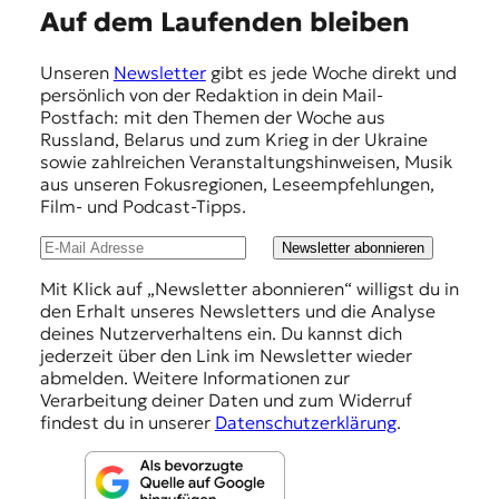
E
Auf dem Laufenden bleiben
m
Unseren
Newsletter
gibt es jede Woche direkt und
p
persönlich von der Redaktion in dein Mail-
f
Postfach: mit den Themen der Woche aus
Russland, Belarus und zum Krieg in der Ukraine
e
sowie zahlreichen Veranstaltungshinweisen, Musik
h
aus unseren Fokusregionen, Leseempfehlungen,
Film- und Podcast-Tipps.
l
u
Newsletter abonnieren
n
Mit Klick auf „Newsletter abonnieren“ willigst du in
den Erhalt unseres Newsletters und die Analyse
g
deines Nutzerverhaltens ein. Du kannst dich
e
jederzeit über den Link im Newsletter wieder
abmelden. Weitere Informationen zur
n
Verarbeitung deiner Daten und zum Widerruf
findest du in unserer
Datenschutzerklärung
.