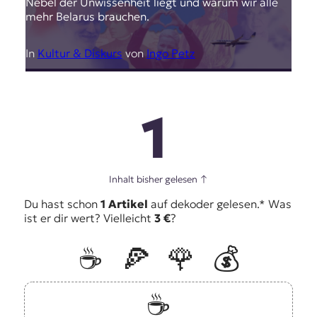
Nebel der Unwissenheit liegt und warum wir alle
mehr Belarus brauchen.
In
Kultur & Diskurs
von
Ingo Petz
1
Inhalt bisher gelesen
↑
Du hast schon
1 Artikel
auf dekoder gelesen.* Was
ist er dir wert? Vielleicht
3 €
?
☕️
🍕
🌹
💰
☕️