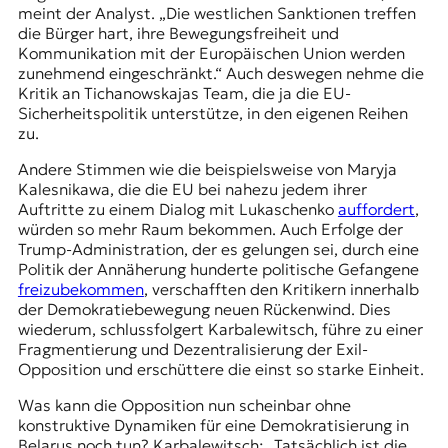
meint der Analyst. „Die westlichen Sanktionen treffen
die Bürger hart, ihre Bewegungsfreiheit und
Kommunikation mit der Europäischen Union werden
zunehmend eingeschränkt.“ Auch deswegen nehme die
Kritik an Tichanowskajas Team, die ja die EU-
Sicherheitspolitik unterstütze, in den eigenen Reihen
zu.
Andere Stimmen wie die beispielsweise von Maryja
Kalesnikawa, die die EU bei nahezu jedem ihrer
Auftritte zu einem Dialog mit Lukaschenko
auffordert
,
würden so mehr Raum bekommen. Auch Erfolge der
Trump-Administration, der es gelungen sei, durch eine
Politik der Annäherung hunderte politische Gefangene
freizubekommen
, verschafften den Kritikern innerhalb
der Demokratiebewegung neuen Rückenwind. Dies
wiederum, schlussfolgert Karbalewitsch, führe zu einer
Fragmentierung und Dezentralisierung der Exil-
Opposition und erschüttere die einst so starke Einheit.
Was kann die Opposition nun scheinbar ohne
konstruktive Dynamiken für eine Demokratisierung in
Belarus noch tun? Karbalewitsch: „Tatsächlich ist die