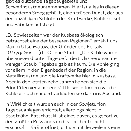
gibt es dutzende Tagebaugebiete und
Schwerindustrieunternehmen. Hier ist alles in diesen
besonderen Smog gehüllt, einen trüben Dunst, der aus
den unzähligen Schloten der Kraftwerke, Kohlekessel
und Fabriken aufsteigt.
„Zu Sowjetzeiten war der Kusbass ökologisch
betrachtet eine der besseren Regionen“, erzählt uns
Maxim Utschwatow, der Gründer des Portals
Otkryty Gorod
[dt. Offene Stadt]. „Die Kohle wurde
überwiegend unter Tage gefördert, das verursachte
weniger Staub, Tagebau gab es kaum. Die Kohle ging
vor allem in den Eigenbedarf der Region: in die
Metallindustrie und die Kraftwerke hier in Kusbass.
Aber in den letzten zehn Jahren haben sich die
Prioritäten verschoben: Mittlerweile fördern wir die
Kohle einfach nur und verkaufen sie dann ins Ausland.“
In Wirklichkeit wurden auch in der Sowjetunion
Tagebauanlagen errichtet, allerdings nicht in
Stadtnähe. Batschatski ist eines davon, es gehört zu
den größten Russlands und ist bis heute nicht
erschöpft. 1949 eröffnet, gilt sie mittlerweile als eine