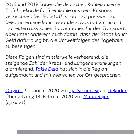
E
2018 und 2019 haben die deutschen Kohlekonzerne
K
Einfuhrrekorde für Steinkohle aus dem Kusbass
verzeichnet. Der Rohstoff ist dort so preiswert zu
O
bekommen, wie kaum woanders. Das hat zu tun mit
indirekten russischen Subventionen für den Transport,
D
aber unter anderem auch damit, dass der Staat kaum
Geld dafür ausgibt, die Umweltfolgen des Tagebaus
E
zu beseitigen.
Diese Folgen sind mittlerweile verheerend, die
R
steigende Zahl der Krebs- und Lungenerkrankungen
alarmierend.
Takie Dela
hat sich in die Region
aufgemacht und mit Menschen vor Ort gesprochen.
W
i
s
Original
31. Januar 2020
von
Ilja Semenow
auf
dekoder
s
Übersetzung
18. Februar 2020
von
Maria Rajer
e
(gekürzt)
n
,
J
o
u