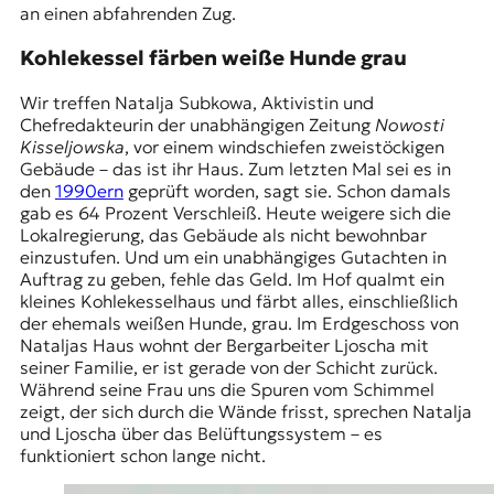
an einen abfahrenden Zug.
Kohlekessel färben weiße Hunde grau
Wir treffen Natalja Subkоwa, Aktivistin und
Chefredakteurin der unabhängigen Zeitung
Nowosti
Kisseljowska
, vor einem windschiefen zweistöckigen
Gebäude – das ist ihr Haus. Zum letzten Mal sei es in
den
1990ern
geprüft worden, sagt sie. Schon damals
gab es 64 Prozent Verschleiß. Heute weigere sich die
Lokalregierung, das Gebäude als nicht bewohnbar
einzustufen. Und um ein unabhängiges Gutachten in
Auftrag zu geben, fehle das Geld. Im Hof qualmt ein
kleines Kohlekesselhaus und färbt alles, einschließlich
der ehemals weißen Hunde, grau. Im Erdgeschoss von
Nataljas Haus wohnt der Bergarbeiter Ljoscha mit
seiner Familie, er ist gerade von der Schicht zurück.
Während seine Frau uns die Spuren vom Schimmel
zeigt, der sich durch die Wände frisst, sprechen Natalja
und Ljoscha über das Belüftungssystem – es
funktioniert schon lange nicht.