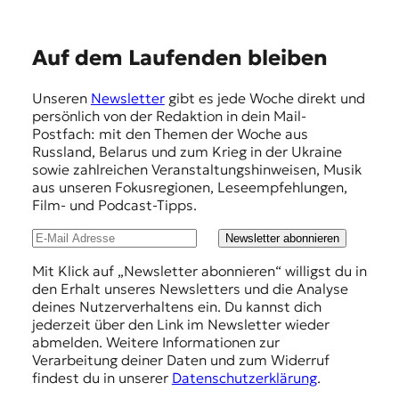
E
Auf dem Laufenden bleiben
m
Unseren
Newsletter
gibt es jede Woche direkt und
p
persönlich von der Redaktion in dein Mail-
f
Postfach: mit den Themen der Woche aus
Russland, Belarus und zum Krieg in der Ukraine
e
sowie zahlreichen Veranstaltungshinweisen, Musik
h
aus unseren Fokusregionen, Leseempfehlungen,
Film- und Podcast-Tipps.
l
u
Newsletter abonnieren
n
Mit Klick auf „Newsletter abonnieren“ willigst du in
den Erhalt unseres Newsletters und die Analyse
g
deines Nutzerverhaltens ein. Du kannst dich
e
jederzeit über den Link im Newsletter wieder
abmelden. Weitere Informationen zur
n
Verarbeitung deiner Daten und zum Widerruf
findest du in unserer
Datenschutzerklärung
.