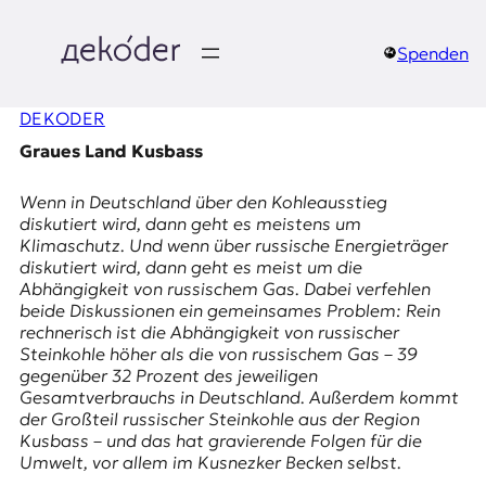
Zum
Inhalt
springen
Spenden
д
DEKODER
e
Graues Land Kusbass
k
Wenn in Deutschland über den Kohleausstieg
o
diskutiert wird, dann geht es meistens um
Klimaschutz. Und wenn über russische Energieträger
d
diskutiert wird, dann geht es meist um die
Abhängigkeit von russischem Gas. Dabei verfehlen
e
beide Diskussionen ein gemeinsames Problem: Rein
rechnerisch ist die Abhängigkeit von russischer
r
Steinkohle höher als die von russischem Gas – 39
gegenüber 32 Prozent des jeweiligen
|
Gesamtverbrauchs in Deutschland. Außerdem kommt
der Großteil russischer Steinkohle aus der Region
D
Kusbass – und das hat gravierende Folgen für die
Umwelt, vor allem im Kusnezker Becken selbst.