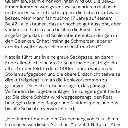
Qualm ein, kaum einer von ihnen wird 60. Die BelAZ-
Fahrer kommen wenigstens zwischendurch mal hoch
und können kurz Luft schnappen, die haben es etwas
besser. Mein Mann fährt schon 17 Jahre auf seinem
BelAZ , alle staunen, dass er noch so gut aussieht, aber
vor kurzem haben auch bei ihm die Bursitiden
angefangen, das sind Schleimbeutelentzündungen in
den Gelenken. Er hat irrsinnige Schmerzen, aber er
arbeitet weiter, was soll man sonst machen?“
Natalja führt uns in eine graue Sackgasse, an deren
Ende allmählich eine große Schutthalde ansteigt: ein
altes Grubenfeld. In den 2000er Jahren wurden die
Stollen aufgegeben und die obere Erdschicht teilweise
direkt freigelegt, um an die Kohlevorkommen zu
gelangen. Die Einheimischen sagen, das gängige
Verfahren, die Tagebauanlagen freizulegen, geht heute
so: Die obere Schicht wird weggesprengt, den Rest
besorgen dann die Bagger und Muldenkipper, und das,
bis alle Schichten verwertet sind.
„Hier kommt man an den Grubenhang von Fukushima,
so nennen wir diesen Abschnitt“, erzählt Natalja. „Aber