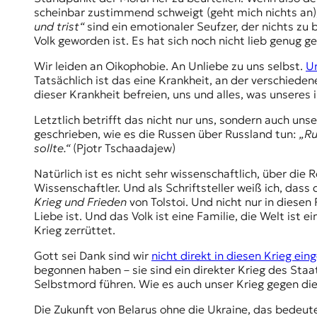
scheinbar zustimmend schweigt (geht mich nichts an),
und trist“
sind ein emotionaler Seufzer, der nichts zu 
Volk geworden ist. Es hat sich noch nicht lieb genug 
Wir leiden an Oikophobie. An Unliebe zu uns selbst.
Un
Tatsächlich ist das eine Krankheit, an der verschieden
dieser Krankheit befreien, uns und alles, was unseres 
Letztlich betrifft das nicht nur uns, sondern auch uns
geschrieben, wie es die Russen über Russland tun:
„Ru
sollte.“
(Pjotr Tschaadajew)
Natürlich ist es nicht sehr wissenschaftlich, über die 
Wissenschaftler. Und als Schriftsteller weiß ich, dass 
Krieg und Frieden
von Tolstoi. Und nicht nur in diesen 
Liebe ist. Und das Volk ist eine Familie, die Welt ist
Krieg zerrüttet.
Gott sei Dank sind wir
nicht direkt in diesen Krieg ein
begonnen haben – sie sind ein direkter Krieg des Staat
Selbstmord führen. Wie es auch unser Krieg gegen di
Die Zukunft von Belarus ohne die Ukraine, das bedeute