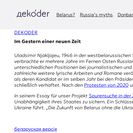
Zum
Inhalt
springen
Belarus?
Russia’s myths
Donbas
д
DEKODER
e
Im Gestern einer neuen Zeit
k
Uladsimir Njakljajeu, 1946 in der westbelarussischen 
o
verbrachte er mehrere Jahre im
Fernen Osten
Russlan
unterschiedlichen Positionen bei journalistischen un
d
zahlreiche weitere lyrische Arbeiten und Romane veröf
als deren Kandidat er im selben Jahr bei den Präsi
e
schließlich verhaftet. Nach den
Protesten von 2020
un
r
In seinem Essay für unser Projekt
Spurensuche in der 
Unabhängigkeit ihres Staates zu sichern. Ein Schlüss
|
Ukraine führt. „Die Zukunft von Belarus ohne die Ukrai
D
беларуская версія