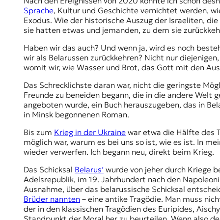
Nach den Ereignissen von 2020 konnte ich schon desha
Sprache
, Kultur und Geschichte vernichtet werden, wi
Exodus. Wie der historische Auszug der Israeliten, d
sie hatten etwas und jemanden, zu dem sie zurückke
Haben wir das auch? Und wenn ja, wird es noch besteh
wir als Belarussen zurückkehren? Nicht nur diejenigen,
womit wir, wie Wasser und Brot, das Gott mit den Au
Das Schrecklichste daran war, nicht die geringste Mög
Freunde zu beneiden begann, die in die andere Welt geh
angeboten wurde, ein Buch herauszugeben, das in Bela
in Minsk begonnenen Roman.
Bis zum
Krieg in der Ukraine
war etwa die Hälfte des T
möglich war, warum es bei uns so ist, wie es ist. In m
wieder verwerfen. Ich begann neu, direkt beim Krieg.
Das Schicksal
Belarus‘
wurde von jeher durch Kriege b
Adelsrepublik
, im 19. Jahrhundert nach den Napoleon
Ausnahme, über das belarussische Schicksal entscheid
Brüder nannten
– eine antike Tragödie. Man muss nicht
der in den klassischen Tragödien des Euripides, Aisch
Standpunkt der Moral her zu beurteilen. Wenn also de