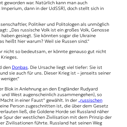
nt geworden war. Natürlich kann man auch
Imperium, dann in der UdSSR), doch stellt sich in
senschaftler, Politiker und Politologen als unmöglich
agt: „Das russische Volk ist ein großes Volk, Genosse
 haben gesiegt. Sie könnten sogar die Ukraine
as heißt hier warum? Weil sie Russen sind.“
gar nicht so bedeutsam, er könnte genauso gut nicht
 Krieges.
d den
Donbas
. Die Ursache liegt viel tiefer: Sie ist
und sie auch für uns. Dieser Krieg ist – jenseits seiner
 weniger.“
er Blok
in Anlehnung an den Engländer Rudyard
Ost und West augenscheinlich zusammengehen), so
 Macht in einer Faust“ gewählt. In der
„russischen
 eine Person zugeschnitten ist, die über dem Gesetz
erlauten ließ, die
Goldene Horde
sei Russland näher
e Spur der westlichen Zivilisation mit dem Prinzip der
er Zivilisationen führte. Russland hat seinen Weg