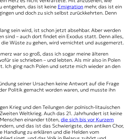
in Herz es nicht verkraftete. Mit anzusehen, wie
u entgehen, das ist keine
Emigration
mehr, das ist ein
gingen und doch zu sich selbst zurückkehrten. Denn
ng sein wird, ist schon jetzt absehbar. Aber werden
n sind – auch dort findet ein Exodus statt. Denn alles,
 die Wüste zu gehen, wird vernichtet und ausgemerzt.
hmerz war so groß, dass ich sogar meine älteren
für sie schrieben – und lebten. Als mir also in Polen
t. Ich ging nach Polen und setzte mich wieder an den
ründung seiner Ursachen keine Antwort auf die Frage
in der Politik gemacht worden waren, und musste ihn
gen Krieg und den Teilungen der
polnisch-litauischen
weiten Weltkrieg. Auch das 21. Jahrhundert ist keine
m Menschen einander töten,
die sich bis vor Kurzem
ndern, und das ist das Schwierigste, den antiken Chor,
 die Handlung zu erklären und die Helden vom
lied singt, und das Volk in Belarus zuhört und