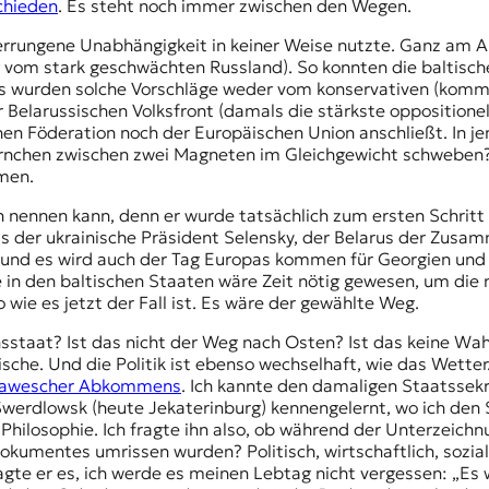
schieden
. Es steht noch immer zwischen den Wegen.
e errungene Unabhängigkeit in keiner Weise nutzte. Ganz am 
vom stark geschwächten Russland). So konnten die baltische
us wurden solche Vorschläge weder vom konservativen (kommu
r
Belarussischen Volksfront
(damals die stärkste oppositionel
en Föderation noch der Europäischen Union anschließt. In jen
Körnchen zwischen zwei Magneten im Gleichgewicht schweben? 
mmen.
sch nennen kann, denn er wurde tatsächlich zum ersten Schr
is der ukrainische Präsident Selensky, der Belarus der Zus
 und es wird auch der Tag Europas kommen für Georgien und 
 in den baltischen Staaten wäre Zeit nötig gewesen, um die
 wie es jetzt der Fall ist. Es wäre der gewählte Weg.
sstaat
? Ist das nicht der Weg nach Osten? Ist das keine Wahl
itische. Und die Politik ist ebenso wechselhaft, wie das Wett
elawescher Abkommens
. Ich kannte den damaligen Staatssekr
 Swerdlowsk (heute Jekaterinburg) kennengelernt, wo ich de
 Philosophie. Ich fragte ihn also, ob während der
Unterzeichn
 Dokumentes umrissen wurden? Politisch, wirtschaftlich, sozi
gte er es, ich werde es meinen Lebtag nicht vergessen: „Es 