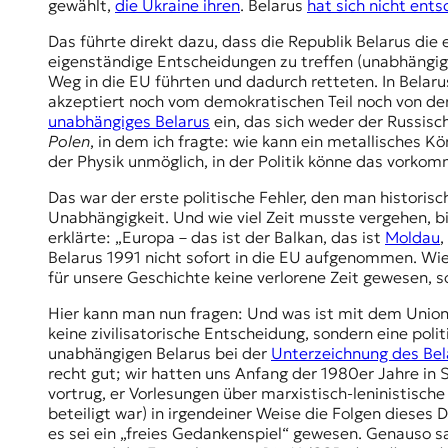
gewählt,
die Ukraine ihren
. Belarus
hat sich nicht ent
Das führte direkt dazu, dass die Republik Belarus di
eigenständige Entscheidungen zu treffen (unabhängig 
Weg in die EU führten und dadurch retteten. In Belar
akzeptiert noch vom demokratischen Teil noch von de
unabhängiges Belarus
ein, das sich weder der Russisch
Polen
, in dem ich fragte: wie kann ein metallisches 
der Physik unmöglich, in der Politik könne das vorko
Das war der erste politische Fehler, den man histori
Unabhängigkeit. Und wie viel Zeit musste vergehen, b
erklärte: „Europa – das ist der Balkan, das ist
Moldau
,
Belarus 1991 nicht sofort in die EU aufgenommen. Wie
für unsere Geschichte keine verlorene Zeit gewesen, so
Hier kann man nun fragen: Und was ist mit dem
Union
keine zivilisatorische Entscheidung, sondern eine pol
unabhängigen Belarus bei der
Unterzeichnung des B
recht gut; wir hatten uns Anfang der 1980er Jahre in
vortrug, er Vorlesungen über marxistisch-leninistische
beteiligt war) in irgendeiner Weise die Folgen dieses
es sei ein „freies Gedankenspiel“ gewesen. Genauso sa