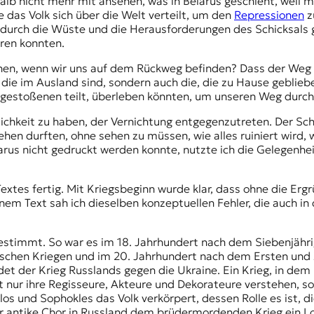
lb nicht mehr mit ansehen, was in Belarus geschieht, weil me
e das Volk sich über die Welt verteilt, um den
Repressionen
z
ie durch die Wüste und die Herausforderungen des Schicksals 
hren konnten.
en, wenn wir uns auf dem Rückweg befinden? Dass der Weg la
 die im Ausland sind, sondern auch die, die zu Hause gebliebe
sgestoßenen teilt, überleben könnten, um unseren Weg durch
lichkeit zu haben, der Vernichtung entgegenzutreten. Der Sc
en durften, ohne sehen zu müssen, wie alles ruiniert wird, wo
rus nicht gedruckt werden konnte, nutzte ich die Gelegenhei
extes fertig. Mit Kriegsbeginn wurde klar, dass ohne die Erg
einem Text sah ich dieselben konzeptuellen Fehler, die auch 
estimmt. So war es im 18. Jahrhundert nach dem Siebenjähri
ischen Kriegen und im 20. Jahrhundert nach dem Ersten und Z
et der Krieg Russlands gegen die Ukraine. Ein Krieg, in de
 nur ihre Regisseure, Akteure und Dekorateure verstehen, so
ylos und Sophokles das Volk verkörpert, dessen Rolle es ist,
r antike Chor in Russland dem brüdermordenden Krieg ein Lob