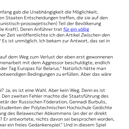
Anfang gab die Unabhängigkeit die Möglichkeit,
n Staaten Entscheidungen treffen, die sie auf den
nistisch-prosowjetischen) Teil der Bevölkerung
le Kraft). Deren Anführer trat
für ein völlig
er Zeit veröffentlichte ich den Artikel
Zwischen den
Es ist unmöglich. Ich bekam zur Antwort, das sei in
itt auf dem Weg zum Verlust der eben erst gewonnenen
ammenarbeit mit dem Aggressor beschuldigte, endlich
der Tag Europas für Belarus.“ Natürlich hätte man
 notwendigen Bedingungen zu erfüllen. Aber das wäre
? Ja, es ist eine Wahl. Aber kein Weg. Denn es ist
er. Den zweiten Fehler machte die Staatsführung des
etär der Russischen Föderation, Gennadi Burbulis,
n Studenten der Polytechnischen Hochschule Gedichte
ung des Belawescher Abkommens
(an der er direkt
al? Er antwortete, nichts davon sei besprochen worden,
war ein freies Gedankenspiel.“ Und in diesem Spiel