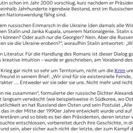
utin schon im Jahr 2000 vorschlug, kurz nachdem er Präside
ieinhalb Jahrhunderte irgendwie Bestand, erst im Russischen 
igen Nationswerdung fähig sind.
dem russischen Einmarsch in die Ukraine (den damals alle Wis
hen Stalin und Janka Kupala, unserem Nationalgenie. Stalin s
 können? Oder auch nur die Georgier? Nein. Aber die Russen
ten sie die Ukraine erobern?“, woraufhin Stalin antwortet: „W
ern Literatur. Für die Handlung des Romans ist dieser Dialog 
kreative Intuition – wurde er geschrieben, am Vorabend des
Krieg gar nicht so sehr um Territorium, nicht um die
Krim
un
freund in seinem Brief: „Wir sind für sie existenzielle Feinde, 
rakter … Entweder wir sie oder sie uns. Nicht mehr und nicht
n nie zusammen“, formulierte der russische Dichter
Alexand
elt langsam verwäscht (wie beispielsweise in Südkorea, wo 
atlichkeit an hat Russland den Osten und sein Postulat „Alle
 das in der Mitte der 1990er Jahre entwickelt wurde und auf
kretären und so blieb es bei den Präsidenten, deren letzter v
suchte entschlossen, vorbereitet durch ihre Geschichte, in di
und sein, aber sicher auch nicht der letzte, der zum Kampf d