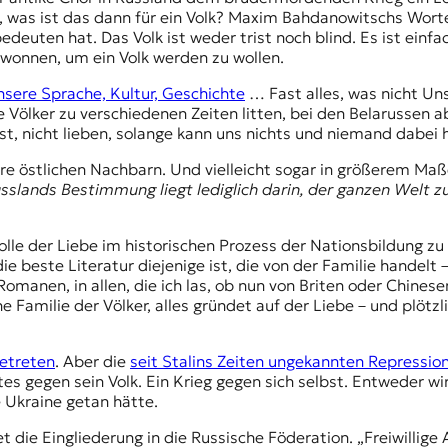
 was ist das dann für ein Volk?
Maxim Bahdanowitschs
Wort
bedeuten hat. Das Volk ist weder trist noch blind. Es ist ein
gewonnen, um ein Volk werden zu wollen.
sere Sprache, Kultur, Geschichte
… Fast alles, was nicht Unse
e Völker zu verschiedenen Zeiten litten, bei den Belarussen ab
ist, nicht lieben, solange kann uns nichts und niemand dabei h
ere östlichen Nachbarn. Und vielleicht sogar in größerem Maß
sslands Bestimmung liegt lediglich darin, der ganzen Welt z
Rolle der Liebe im historischen Prozess der Nationsbildung zu s
die beste Literatur diejenige ist, die von der Familie handelt
Romanen, in allen, die ich las, ob nun von Briten oder Chinese
 eine Familie der Völker, alles gründet auf der Liebe – und p
getreten
. Aber die
seit Stalins Zeiten ungekannten Repressio
es gegen sein Volk. Ein Krieg gegen sich selbst. Entweder wir 
e Ukraine getan hätte.
t die Eingliederung in die Russische Föderation. „Freiwillige