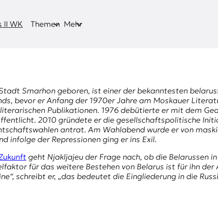
 II WK
Themen
Mehr
Stadt Smarhon geboren, ist einer der bekanntesten belarussi
ds, bevor er Anfang der 1970er Jahre am Moskauer Literatur 
d literarischen Publikationen. 1976 debütierte er mit dem G
fentlicht. 2010 gründete er die gesellschaftspolitische Init
dentschaftswahlen antrat. Am Wahlabend wurde er von mask
d infolge der Repressionen ging er ins Exil.
Zukunft
geht Njakljajeu der Frage nach, ob die Belarussen i
elfaktor für das weitere Bestehen von Belarus ist für ihn d
ne“, schreibt er, „das bedeutet die Eingliederung in die Russ