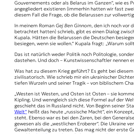
Gouvernements oder als Belarus im Ganzen“, wie es P
angegliedert existieren (immerhin hatten wir fast zwe
diesem Fall die Frage, ob die Belarussen zur vollwert
In meinem Roman
Gej Ben Ginnom
, den ich noch vor 
betrachtet hatten) schrieb, gibt es einen Dialog zwisc
Kupala. Hätten die Belarussen die Deutschen besiegen
besiegen, wenn sie wollen.“ Kupala fragt: „Warum soll
Das ist natürlich weder Politik noch Politologie, sond
dastehen. Und doch – Kunstwissenschaftler nennen es 
Was hat zu diesem Krieg geführt? Es geht bei diesem 
zivilisatorisch. Wie schrieb mir ein ukrainischer Dichter
tiefen Wurzeln und seiner Tragik – von biblischem Cha
„Westen ist Westen, und Osten ist Osten – sie komme
Kipling. Und wenngleich sich diese Formel auf der W
geschieht das in Russland nicht. Von Beginn seiner Sta
Welt“
heißt das heute „russische Macht“, ein Konzept,
steht. Ebenso war es bei den Zaren, bei den Generalse
gewesen als die „westlichen Eroberer“. Die Ukraine ver
Gewaltenteilung zu treten. Das mag nicht der erste Gr