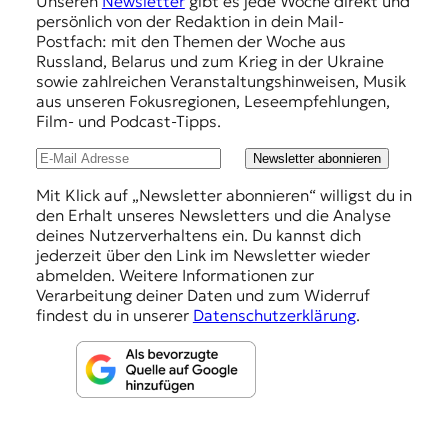
Unseren
Newsletter
gibt es jede Woche direkt und
p
persönlich von der Redaktion in dein Mail-
f
Postfach: mit den Themen der Woche aus
Russland, Belarus und zum Krieg in der Ukraine
e
sowie zahlreichen Veranstaltungshinweisen, Musik
h
aus unseren Fokusregionen, Leseempfehlungen,
Film- und Podcast-Tipps.
l
u
Newsletter abonnieren
n
Mit Klick auf „Newsletter abonnieren“ willigst du in
den Erhalt unseres Newsletters und die Analyse
g
deines Nutzerverhaltens ein. Du kannst dich
e
jederzeit über den Link im Newsletter wieder
abmelden. Weitere Informationen zur
n
Verarbeitung deiner Daten und zum Widerruf
findest du in unserer
Datenschutzerklärung
.