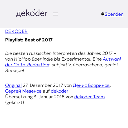
Zum
Inhalt
springen
Spenden
д
DEKODER
e
Playlist: Best of 2017
k
Die besten russischen Interpreten des Jahres 2017 –
o
von HipHop über Indie bis Experimental. Eine
Auswahl
der
Colta
-Redaktion
: subjektiv, überraschend, genial.
d
Эщкере
!
e
Original
27. Dezember 2017
von
Денис Бояринов
,
Сергей Мезенов
auf
dekoder
r
Übersetzung
3. Januar 2018
von
dekoder-Team
(gekürzt)
|
D