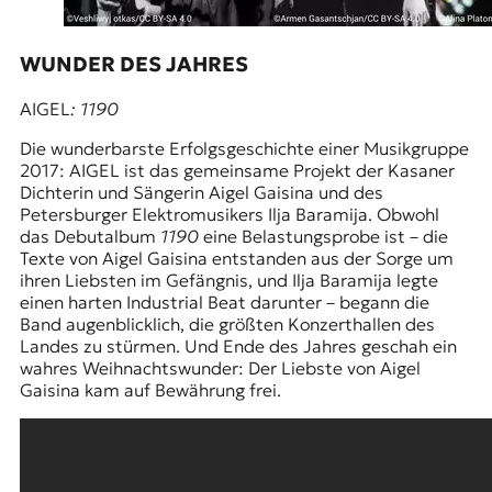
r
n
a
WUNDER DES JAHRES
l
i
AIGEL
: 1190
s
m
Die wunderbarste Erfolgsgeschichte einer Musikgruppe
u
2017: AIGEL ist das gemeinsame Projekt der
Kasaner
s
Dichterin und Sängerin Aigel Gaisina und des
u
Petersburger Elektromusikers Ilja Baramija. Obwohl
n
das Debutalbum
1190
eine Belastungsprobe ist – die
d
Texte von Aigel Gaisina entstanden aus der Sorge um
M
ihren Liebsten im Gefängnis, und Ilja Baramija legte
e
einen harten Industrial Beat darunter – begann die
d
Band augenblicklich, die größten Konzerthallen des
i
Landes zu stürmen. Und Ende des Jahres geschah ein
e
wahres Weihnachtswunder: Der Liebste von Aigel
n
Gaisina kam auf Bewährung frei.
k
o
m
p
e