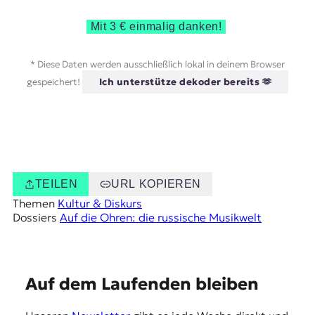
Mit 3 € einmalig danken!
* Diese Daten werden ausschließlich lokal in deinem Browser
gespeichert!
Ich unterstütze dekoder bereits 🫶
TEILEN
URL KOPIEREN
Themen
Kultur & Diskurs
Dossiers
Auf die Ohren: die russische Musikwelt
E
Auf dem Laufenden bleiben
m