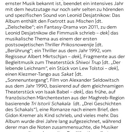
ernster Musik bekannt ist, beendet ein intensives Jahr
mit dem heutzutage nur noch sehr selten zu hörenden
und spezifischen Sound von Leonid Desjatnikow: Das
Album enthält den Foxtrott aus
Mischen
[dt.
„Zielscheibe“; ein Fantasy-Drama von 2011, zu dem
Leonid Desjatnikow die Fimmusik schrieb –
dek
] das
musikalische Thema aus einem der ersten
postsowjetischen Thriller
Prikosnowenije
[dt.
„Berührung“; ein Thriller aus dem Jahr 1992, vom
Regisseur Albert Mkrtschjan –
dek
], Fragmente aus der
Begleitmusik zum Theaterstück
Shiwoi Trup
[dt. „Der
lebende Leichnam“, ein Stück von Lew Tolstoi –
dek
],
einen Klezmer-Tango aus
Sakat
[dt.
„Sonnenuntergang“, Film von Alexander Seldowitsch
aus dem Jahr 1990, basierend auf dem gleichnamigen
Theaterstück von Isaak Babel –
dek
], das frühe, auf
französischen Märchentexten aus der Maghreb-Region
basierende
Tri Istorii Schakala
(dt. „Drei Geschichten
des Schakals“), eine Romanze nach einem Brief, den
Gidon Kremer als Kind schrieb, und vieles mehr. Das
Album wurde drei Jahre lang aufgezeichnet, während
derer man die Noten zusammensuchte, die Musiker