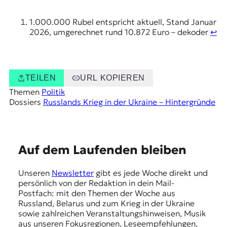
1.000.000 Rubel entspricht aktuell, Stand Januar
2026, umgerechnet rund 10.872 Euro – dekoder
↩︎
TEILEN
URL KOPIEREN
Themen
Politik
Dossiers
Russlands Krieg in der Ukraine – Hintergründe
E
Auf dem Laufenden bleiben
m
Unseren
Newsletter
gibt es jede Woche direkt und
p
persönlich von der Redaktion in dein Mail-
f
Postfach: mit den Themen der Woche aus
Russland, Belarus und zum Krieg in der Ukraine
e
sowie zahlreichen Veranstaltungshinweisen, Musik
h
aus unseren Fokusregionen, Leseempfehlungen,