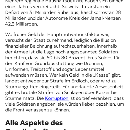
Mehrere regionale Haushaltsdefizite haben sich binnen
eines Jahres verdreifacht. So weist Tatarstan ein
Defizit von 31 Milliarden Rubel aus, Baschkortostan 28
Milliarden und der
Autonome Kreis
der Jamal-Nenzen
42,3 Milliarden.
Wo früher Geld der Hauptmotivationsfaktor war,
versucht der Staat zunehmend, lediglich die Illusion
finanzieller Belohnung aufrechtzuerhalten. Innerhalb
der Armee ist die Lage noch angespannter. Soldaten
berichten, dass sie 50 bis 80 Prozent ihres Soldes für
den Kauf von Grundausstattung wie Drohnen,
Uniformen, Treibstoff und sogar Lebensmittel
aufwenden müssen. Wer kein Geld in die „Kasse” gibt,
landet entweder zur Strafe im Erdloch, oder wird zu
Sturmangriffen eingeteilt. Für unerlaubte Abwesenheit
gibt es brutale Strafen von Schlägen über Karzer bis
Sturmeinsatz. Die
Korruption
ist so tief verankert, dass
viele Soldaten angeben, sie würden lieber bezahlen, um
die Front verlassen zu können.
Alle Aspekte des