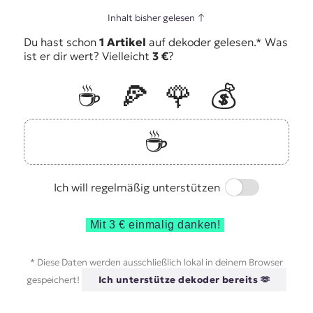
Inhalt bisher gelesen
↑
Du hast schon
1 Artikel
auf dekoder gelesen.* Was
ist er dir wert? Vielleicht
3 €
?
☕️
🍕
🌹
💰
☕️
Switch
Ich will regelmäßig unterstützen
Mit 3 € einmalig danken!
* Diese Daten werden ausschließlich lokal in deinem Browser
gespeichert!
Ich unterstütze dekoder bereits 🫶