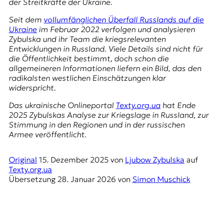
der Streitkräfte der Ukraine.
r
n
Seit dem
vollumfänglichen Überfall Russlands auf die
a
Ukraine
im Februar 2022 verfolgen und analysieren
l
Zybulska und ihr Team die kriegsrelevanten
i
Entwicklungen in Russland. Viele Details sind nicht für
s
die Öffentlichkeit bestimmt, doch schon die
m
allgemeineren Informationen liefern ein Bild, das den
u
radikalsten westlichen Einschätzungen klar
s
widerspricht.
u
n
Das ukrainische Onlineportal
Texty.org.ua
hat Ende
d
2025 Zybulskas Analyse zur Kriegslage in Russland, zur
M
Stimmung in den Regionen und in der russischen
e
Armee veröffentlicht.
d
i
e
Original
15. Dezember 2025
von
Ljubow Zybulska
auf
n
Texty.org.ua
k
Übersetzung
28. Januar 2026
von
Simon Muschick
o
m
p
e