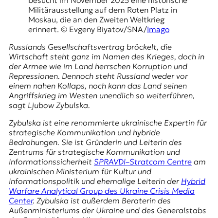
E
Militärausstellung auf dem Roten Platz in
K
Moskau, die an den Zweiten Weltkrieg
erinnert. © Evgeny Biyatov/SNA/
Imago
O
Russlands Gesellschaftsvertrag bröckelt, die
D
Wirtschaft steht ganz im Namen des Krieges, doch in
der Armee wie im Land herrschen Korruption und
E
Repressionen. Dennoch steht Russland weder vor
einem nahen Kollaps, noch kann das Land seinen
R
Angriffskrieg im Westen unendlich so weiterführen,
sagt Ljubow Zybulska.
Zybulska ist eine renommierte ukrainische Expertin für
W
strategische Kommunikation und hybride
i
Bedrohungen. Sie ist Gründerin und Leiterin des
s
Zentrums für strategische Kommunikation und
s
Informationssicherheit
SPRAVDI–Stratcom Centre
am
e
ukrainischen Ministerium für Kultur und
n
Informationspolitik und ehemalige Leiterin der
Hybrid
,
Warfare Analytical Group des Ukraine Crisis Media
J
Center
. Zybulska ist außerdem Beraterin des
o
Außenministeriums der Ukraine und des Generalstabs
u