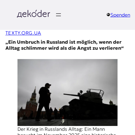
Zum
Inhalt
springen
Spenden
д
TEXTY.ORG.UA
e
„Ein Umbruch in Russland ist möglich, wenn der
k
Alltag schlimmer wird als die Angst zu verlieren“
o
d
e
r
|
D
Der Krieg in Russlands Alltag: Ein Mann
besucht im November 2025 eine historische