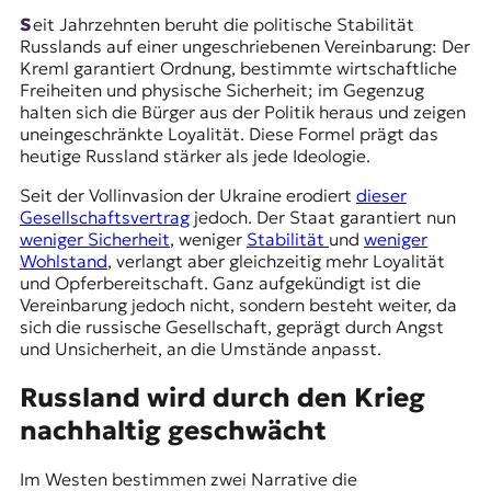
t
Seit Jahrzehnten beruht die politische Stabilität
e
Russlands auf einer ungeschriebenen Vereinbarung: Der
n
Kreml garantiert Ordnung, bestimmte wirtschaftliche
z
Freiheiten und physische Sicherheit; im Gegenzug
z
halten sich die Bürger aus der Politik heraus und zeigen
u
uneingeschränkte Loyalität. Diese Formel prägt das
O
heutige Russland stärker als jede Ideologie.
s
t
Seit der Vollinvasion der Ukraine erodiert
dieser
e
Gesellschaftsvertrag
jedoch. Der Staat garantiert nun
u
weniger Sicherheit
, weniger
Stabilität
und
weniger
r
Wohlstand
, verlangt aber gleichzeitig mehr Loyalität
o
und Opferbereitschaft. Ganz aufgekündigt ist die
p
Vereinbarung jedoch nicht, sondern besteht weiter, da
a
sich die russische Gesellschaft, geprägt durch Angst
.
und Unsicherheit, an die Umstände anpasst.
Russland wird durch den Krieg
nachhaltig geschwächt
Im Westen bestimmen zwei Narrative die