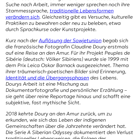
E
Suche nach Arbeit, immer weniger sprechen noch ihre
K
Stammessprache,
traditionelle Lebensformen
verändern sich
. Gleichzeitig gibt es Versuche, kulturelle
O
Praktiken zu bewahren oder neu zu beleben, etwa
durch Sprachkurse oder Kunstprojekte.
D
Kurz nach der
Auflösung der Sowjetunion
begab sich
die französische Fotografin Claudine Doury erstmals
E
auf eine Reise an den Amur. Für ihr Projekt
Peuples de
Sibérie
(deutsch: Völker Sibiriens) wurde sie 1999 mit
R
dem
Prix Leica Oskar Barnack
ausgezeichnet. Thema
ihrer träumerisch-poetischen Bilder sind Erinnerung,
Identität und die Übergangsphasen
des Lebens.
W
Dourys Arbeit ist eine Mischung aus
i
Dokumentarfotografie und persönlicher Erzählung –
s
sie geht über reine Reportage hinaus und schafft eine
s
subjektive, fast mythische Sicht.
e
n
2018 kehrte Doury an den Amur zurück, um zu
,
erkunden, wie sich das Leben der indigenen
J
Gemeinschaften über die Jahrzehnte verändert hat.
o
Die Serie
A Siberian Odyssey
dokumentiert den Verlust
u
traditioneller Lebensweisen, die Folgen der