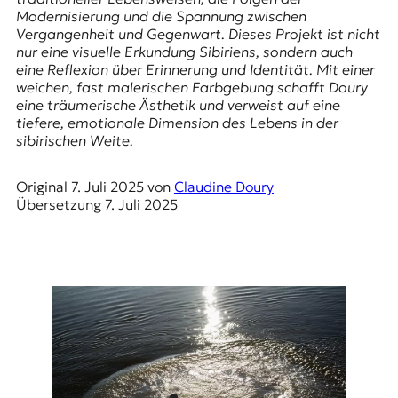
r
Modernisierung und die Spannung zwischen
n
Vergangenheit und Gegenwart. Dieses Projekt ist nicht
a
nur eine visuelle Erkundung Sibiriens, sondern auch
l
eine Reflexion über Erinnerung und Identität. Mit einer
i
weichen, fast malerischen Farbgebung schafft Doury
s
eine träumerische Ästhetik und verweist auf eine
m
tiefere, emotionale Dimension des Lebens in der
u
sibirischen Weite.
s
u
n
Original
7. Juli 2025
von
Claudine Doury
d
Übersetzung
7. Juli 2025
M
e
d
i
e
n
k
o
m
p
e