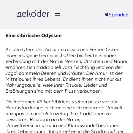
Zum
Inhalt
springen
Spenden
д
e
Eine sibirische Odyssee
k
An den Ufern des Amur im russischen
Fernen Osten
leben indigene Gemeinschaften bis heute in enger
o
Verbindung mit der Natur. Nenzen, Ultschen und Nanai
ernähren sich traditionell vom Fischfang und von der
d
Jagd, sammeln Beeren und Kräuter. Der Amur ist der
Mittelpunkt ihres Lebens. Er dient ihnen nicht nur als
e
Nahrungsquelle, viele ihrer Rituale, Lieder und
Erzählungen sind mit dem Fluss verbunden.
r
Die indigenen Völker Sibiriens stehen heute vor der
|
Herausforderung, sich an eine sich ändernde Umwelt
anzupassen und gleichzeitig ihre Traditionen zu
D
bewahren. Raubbau an der Natur,
Umweltverschmutzung und Klimawandel bedrohen
ihren Lebensraum. Junge ziehen in die Städte auf der