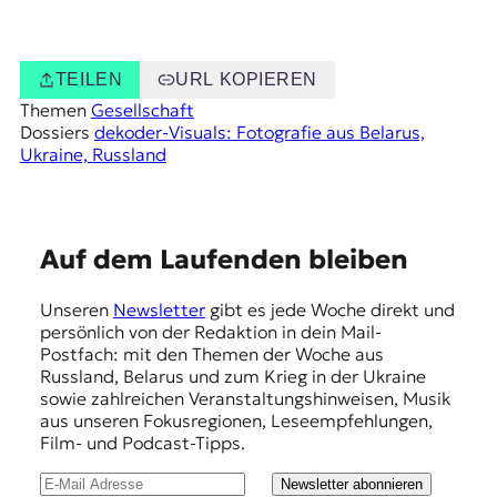
TEILEN
URL KOPIEREN
Themen
Gesellschaft
Dossiers
dekoder-Visuals: Fotografie aus Belarus,
Ukraine, Russland
E
Auf dem Laufenden bleiben
m
Unseren
Newsletter
gibt es jede Woche direkt und
p
persönlich von der Redaktion in dein Mail-
f
Postfach: mit den Themen der Woche aus
Russland, Belarus und zum Krieg in der Ukraine
e
sowie zahlreichen Veranstaltungshinweisen, Musik
h
aus unseren Fokusregionen, Leseempfehlungen,
Film- und Podcast-Tipps.
l
u
Newsletter abonnieren