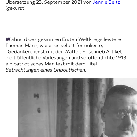
E
Übersetzung
23. September 2021
von
Jennie Seitz
(gekürzt)
K
O
D
Während des gesamten Ersten Weltkriegs leistete
Thomas Mann, wie er es selbst formulierte,
E
„Gedankendienst mit der Waffe“. Er schrieb Artikel,
hielt öffentliche Vorlesungen und veröffentlichte 1918
R
ein patriotisches Manifest mit dem Titel
Betrachtungen eines Unpolitischen
.
W
i
s
s
e
n
,
J
o
u