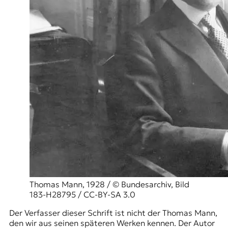
r
n
a
l
i
s
m
u
s
u
n
d
M
e
d
i
e
n
Thomas Mann, 1928 / © Bundesarchiv, Bild
k
183-H28795 / CC-BY-SA 3.0
o
m
Der Verfasser dieser Schrift ist nicht der Thomas Mann,
p
den wir aus seinen späteren Werken kennen. Der Autor
e