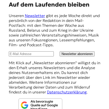
E
Auf dem Laufenden bleiben
m
Unseren
Newsletter
gibt es jede Woche direkt und
p
persönlich von der Redaktion in dein Mail-
f
Postfach: mit den Themen der Woche aus
Russland, Belarus und zum Krieg in der Ukraine
e
sowie zahlreichen Veranstaltungshinweisen, Musik
h
aus unseren Fokusregionen, Leseempfehlungen,
Film- und Podcast-Tipps.
l
u
Newsletter abonnieren
n
Mit Klick auf „Newsletter abonnieren“ willigst du in
den Erhalt unseres Newsletters und die Analyse
g
deines Nutzerverhaltens ein. Du kannst dich
e
jederzeit über den Link im Newsletter wieder
abmelden. Weitere Informationen zur
n
Verarbeitung deiner Daten und zum Widerruf
findest du in unserer
Datenschutzerklärung
.