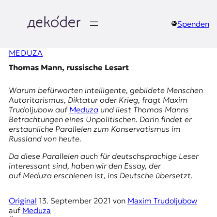
Zum
Inhalt
springen
Spenden
д
MEDUZA
e
Thomas Mann, russische Lesart
k
Warum befürworten intelligente, gebildete Menschen
o
Autoritarismus, Diktatur oder Krieg, fragt Maxim
Trudoljubow auf
Meduza
und liest Thomas Manns
d
Betrachtungen eines Unpolitischen
. Darin findet er
erstaunliche Parallelen zum Konservatismus im
e
Russland von heute.
r
Da diese Parallelen auch für deutschsprachige Leser
interessant sind, haben wir den Essay, der
|
auf
Meduza
erschienen ist, ins Deutsche übersetzt.
D
Original
13. September 2021
von
Maxim Trudoljubow
auf
Meduza