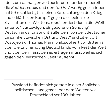
(der zum damaligen Zeitpunkt unter anderem bereits
t
die
Buddenbrooks
und den
Tod in Venedig
geschrieben
e
hatte) rechtfertigt in seinen Betrachtungen den Krieg
n
und erklärt „den Kampf“ gegen die seelenlose
z
Zivilisation des Westens, repräsentiert durch die „Welt-
z
Entente“, zur „ewigen, eingeborenen Sendung“
u
Deutschlands. Er spricht außerdem von der „deutschen
O
Einsamkeit zwischen Ost und West“ und zitiert oft
s
Dostojewski. Thomas Mann philosophiert voll Bitternis
t
über die Entfremdung Deutschlands vom Rest der Welt
e
und über den Hass, den es ertragen muss, weil es sich
u
gegen den „westlichen Geist“ auflehnt.
r
o
p
a
.
Russland befindet sich gerade in einer ähnlichen
politischen Lage gegenüber dem Westen wie
Deutschland vor 100 Jahren