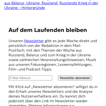
aus Belarus, Ukraine, Russland
, 
Russlands Krieg in der
Ukraine – Hintergründe
E
Auf dem Laufenden bleiben
m
Unseren
Newsletter
gibt es jede Woche direkt und
p
persönlich von der Redaktion in dein Mail-
f
Postfach: mit den Themen der Woche aus
Russland, Belarus und zum Krieg in der Ukraine
e
sowie zahlreichen Veranstaltungshinweisen, Musik
h
aus unseren Fokusregionen, Leseempfehlungen,
Film- und Podcast-Tipps.
l
u
Newsletter abonnieren
n
Mit Klick auf „Newsletter abonnieren“ willigst du in
den Erhalt unseres Newsletters und die Analyse
g
deines Nutzerverhaltens ein. Du kannst dich
e
jederzeit über den Link im Newsletter wieder
abmelden. Weitere Informationen zur