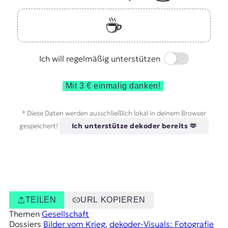
☕️
Switch
Ich will regelmäßig unterstützen
Mit 3 € einmalig danken!
* Diese Daten werden ausschließlich lokal in deinem Browser
gespeichert!
Ich unterstütze dekoder bereits 🫶
TEILEN
URL KOPIEREN
Themen
Gesellschaft
Dossiers
Bilder vom Krieg
, 
dekoder-Visuals: Fotografie