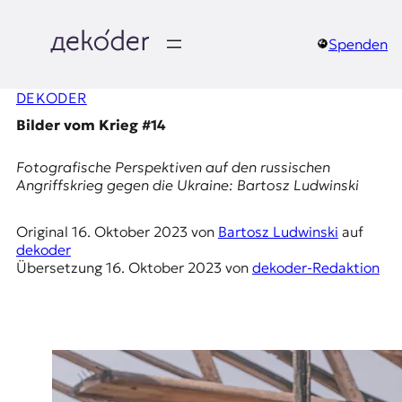
Zum
Inhalt
springen
Spenden
д
DEKODER
e
Bilder vom Krieg #14
k
Fotografische Perspektiven auf den russischen
o
Angriffskrieg gegen die Ukraine: Bartosz Ludwinski
d
Original
16. Oktober 2023
von
Bartosz Ludwinski
auf
dekoder
e
Übersetzung
16. Oktober 2023
von
dekoder-Redaktion
r
|
D