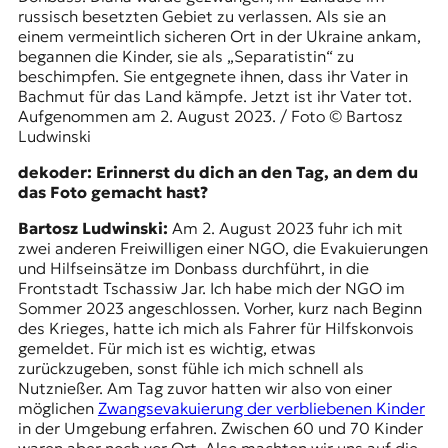
russisch besetzten Gebiet zu verlassen. Als sie an
t
einem vermeintlich sicheren Ort in der Ukraine ankam,
e
begannen die Kinder, sie als „Separatistin“ zu
n
beschimpfen. Sie entgegnete ihnen, dass ihr Vater in
z
Bachmut für das Land kämpfe. Jetzt ist ihr Vater tot.
z
Aufgenommen am 2. August 2023. / Foto © Bartosz
u
Ludwinski
O
s
dekoder: Erinnerst du dich an den Tag, an dem du
t
das Foto gemacht hast?
e
u
Bartosz Ludwinski:
Am 2. August 2023 fuhr ich mit
r
zwei anderen Freiwilligen einer NGO, die Evakuierungen
o
und Hilfseinsätze im Donbass durchführt, in die
p
Frontstadt Tschassiw Jar. Ich habe mich der NGO im
a
Sommer 2023 angeschlossen. Vorher, kurz nach Beginn
.
des Krieges, hatte ich mich als Fahrer für Hilfskonvois
gemeldet. Für mich ist es wichtig, etwas
zurückzugeben, sonst fühle ich mich schnell als
Nutznießer. Am Tag zuvor hatten wir also von einer
möglichen
Zwangsevakuierung der verbliebenen Kinder
in der Umgebung erfahren. Zwischen 60 und 70 Kinder