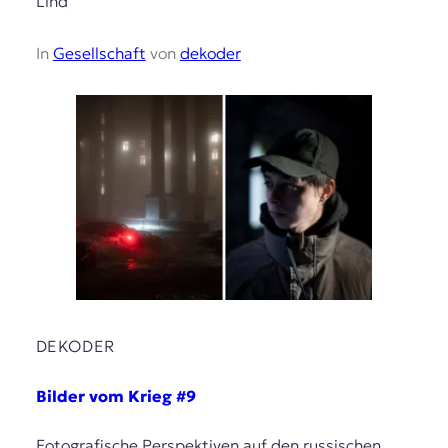
Lind
In
Gesellschaft
von
dekoder
DEKODER
Bilder vom Krieg #9
Fotografische Perspektiven auf den russischen