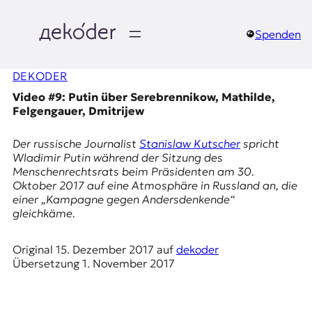
Zum
Inhalt
springen
Spenden
д
DEKODER
e
Video #9: Putin über Serebrennikow, Mathilde,
k
Felgengauer, Dmitrijew
o
Der russische Journalist
Stanislaw Kutscher
spricht
Wladimir Putin während der Sitzung des
d
Menschenrechtsrats beim Präsidenten am 30.
Oktober 2017 auf eine Atmosphäre in Russland an, die
e
einer „Kampagne gegen Andersdenkende“
gleichkäme.
r
Original
15. Dezember 2017
auf
dekoder
|
Übersetzung
1. November 2017
D