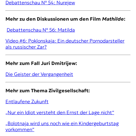
Debattenschau № 54: Nurejew
t
e
n
Mehr zu den Diskussionen um den Film
Mathilde
:
z
z
Debattenschau № 56: Matilda
u
Video #6: Poklonskaja: Ein deutscher Pornodarsteller
O
als russischer Zar?
s
t
e
Mehr zum Fall Juri Dmitrijew:
u
r
Die Geister der Vergangenheit
o
p
a
Mehr zum Thema Zivilgesellschaft:
.
Entlaufene Zukunft
„Nur ein Idiot versteht den Ernst der Lage nicht“
„Bolotnaja wird uns noch wie ein Kindergeburtstag
vorkommen“