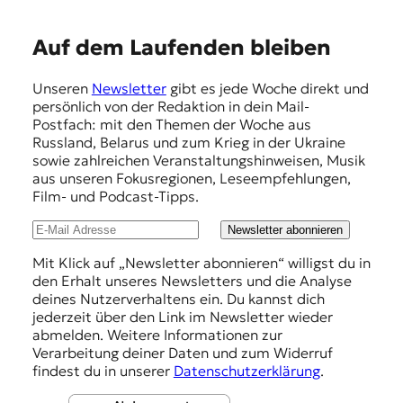
E
Auf dem Laufenden bleiben
m
Unseren
Newsletter
gibt es jede Woche direkt und
p
persönlich von der Redaktion in dein Mail-
f
Postfach: mit den Themen der Woche aus
Russland, Belarus und zum Krieg in der Ukraine
e
sowie zahlreichen Veranstaltungshinweisen, Musik
h
aus unseren Fokusregionen, Leseempfehlungen,
Film- und Podcast-Tipps.
l
u
Newsletter abonnieren
n
Mit Klick auf „Newsletter abonnieren“ willigst du in
den Erhalt unseres Newsletters und die Analyse
g
deines Nutzerverhaltens ein. Du kannst dich
e
jederzeit über den Link im Newsletter wieder
abmelden. Weitere Informationen zur
n
Verarbeitung deiner Daten und zum Widerruf
findest du in unserer
Datenschutzerklärung
.