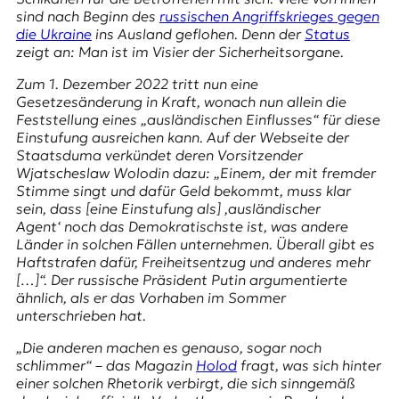
E
sind nach Beginn des
russischen Angriffskrieges gegen
K
die Ukraine
ins Ausland geflohen. Denn der
Status
zeigt an: Man ist im Visier der Sicherheitsorgane.
O
Zum 1. Dezember 2022 tritt nun eine
D
Gesetzesänderung in Kraft, wonach nun allein die
Feststellung eines „ausländischen Einflusses“ für diese
E
Einstufung ausreichen kann. Auf der Webseite der
Staatsduma verkündet deren Vorsitzender
R
Wjatscheslaw Wolodin dazu: „Einem, der mit fremder
Stimme singt und dafür Geld bekommt, muss klar
sein, dass [eine Einstufung als] ‚ausländischer
W
Agent‘ noch das Demokratischste ist, was andere
i
Länder in solchen Fällen unternehmen. Überall gibt es
s
Haftstrafen dafür, Freiheitsentzug und anderes mehr
s
[…]“. Der russische Präsident Putin argumentierte
e
ähnlich, als er das Vorhaben im Sommer
n
unterschrieben hat.
,
„Die anderen machen es genauso, sogar noch
J
schlimmer“ – das Magazin
Holod
fragt, was sich hinter
o
einer solchen Rhetorik verbirgt, die sich sinngemäß
u