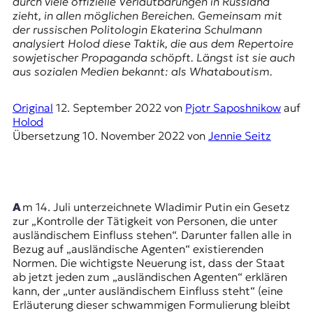
durch viele offizielle Verlautbarungen in Russland
r
zieht, in allen möglichen Bereichen. Gemeinsam mit
n
der russischen Politologin Ekaterina Schulmann
a
analysiert
Holod
diese Taktik, die aus dem Repertoire
l
sowjetischer Propaganda schöpft. Längst ist sie auch
i
aus sozialen Medien bekannt: als Whataboutism.
s
m
u
Original
12. September 2022
von
Pjotr Saposhnikow
auf
s
Holod
u
Übersetzung
10. November 2022
von
Jennie Seitz
n
d
M
e
d
Am 14. Juli unterzeichnete Wladimir Putin ein Gesetz
i
zur „Kontrolle der Tätigkeit von Personen, die unter
e
ausländischem Einfluss stehen“. Darunter fallen alle in
n
Bezug auf „ausländische Agenten“ existierenden
k
Normen. Die wichtigste Neuerung ist, dass der Staat
o
ab jetzt jeden zum „ausländischen Agenten“ erklären
m
kann, der „unter ausländischem Einfluss steht“ (eine
p
Erläuterung dieser schwammigen Formulierung bleibt
e