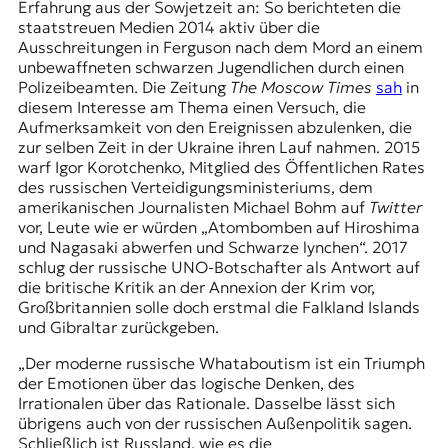
Erfahrung aus der Sowjetzeit an: So berichteten die
staatstreuen Medien 2014 aktiv über die
Ausschreitungen in Ferguson nach dem Mord an einem
unbewaffneten schwarzen Jugendlichen durch einen
Polizeibeamten. Die Zeitung
The Moscow Times
sah
in
diesem Interesse am Thema einen Versuch, die
Aufmerksamkeit von den Ereignissen abzulenken, die
zur selben Zeit in der Ukraine ihren Lauf nahmen. 2015
warf Igor Korotchenko, Mitglied des Öffentlichen Rates
des russischen Verteidigungsministeriums, dem
amerikanischen Journalisten Michael Bohm auf
Twitter
vor, Leute wie er würden „Atombomben auf Hiroshima
und Nagasaki abwerfen und Schwarze lynchen“. 2017
schlug der russische UNO-Botschafter als Antwort auf
die britische Kritik an der Annexion der Krim vor,
Großbritannien solle doch erstmal die Falkland Islands
und Gibraltar zurückgeben.
„Der moderne russische Whataboutism ist ein Triumph
der Emotionen über das logische Denken, des
Irrationalen über das Rationale. Dasselbe lässt sich
übrigens auch von der russischen Außenpolitik sagen.
Schließlich ist Russland, wie es die