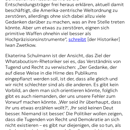
Entscheidungsträger frei heraus erklären, aktuell damit
beschäftigt, die Amerika-zentrische Weltordnung zu
zerstören, allerdings ohne sich dabei allzu viele
Gedanken darüber zu machen, was an ihre Stelle treten
könnte. Aber um etwas zu zerstören, eignen sich
primitive Waffen ohnehin viel besser als
Hochpräzisionsinstrumente“,
schreibt
[der Historiker]
Iwan Zwetkow.
Ekaterina Schulmann ist der Ansicht, das Ziel der
Whataboutism-Rhetoriker sei es, das Verständnis von
Tugend und Recht zu verwischen: „Der Gedanke, der
auf diese Weise in die Hirne des Publikums
eingepflanzt werden soll, ist der, dass alle gleich und
wir nicht schlechter sind als die anderen. Es gibt kein
Vorbild, an dem man sich orientieren könnte, folglich
gibt es auch niemanden, der uns unsere Fehler zum
Vorwurf machen könnte. ‚Wer seid ihr überhaupt, dass
ihr uns etwas erzählen wollt?‘, ‚Ihr seid keinen Deut
besser. Niemand ist besser.‘ Die Politiker wollen zeigen,
dass die Tugenden von Recht und Demokratie an sich
nicht existieren – es gibt nur diejenigen, die so tun, als