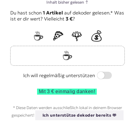
Inhalt bisher gelesen
↑
Du hast schon
1 Artikel
auf dekoder gelesen.* Was
ist er dir wert? Vielleicht
3 €
?
☕️
🍕
🌹
💰
☕️
Switch
Ich will regelmäßig unterstützen
Mit 3 € einmalig danken!
* Diese Daten werden ausschließlich lokal in deinem Browser
gespeichert!
Ich unterstütze dekoder bereits 🫶