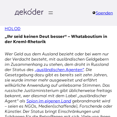
Zum
Inhalt
springen
Spenden
д
HOLOD
e
„Ihr seid keinen Deut besser“ – Whataboutism in
k
der Kreml-Rhetorik
o
Wer Geld aus dem Ausland bezieht oder bei wem nur
der Verdacht besteht, mit ausländischen Geldgebern
d
im Zusammenhang zu stehen, dem droht in Russland
der Status des
„ausländischen Agenten“
. Die
e
Gesetzgebung dazu gibt es bereits seit zehn Jahren,
sie wurde immer mehr ausgeweitet und erfährt
r
willkürliche Anwendung auf unliebsame Stimmen. Das
russische Justizministerium gibt üblicherweise freitags
|
bekannt, wer diesmal mit dem Label „ausländischer
Agent“ als
Spion im eigenen Land
gebrandmarkt wird
D
– seien es NGOs, Medien(schaffende), Forschende oder
Künstler. Der Status bringt Einschränkungen und
Schikanen für die Betroffenen mit sich. Viele von ihnen