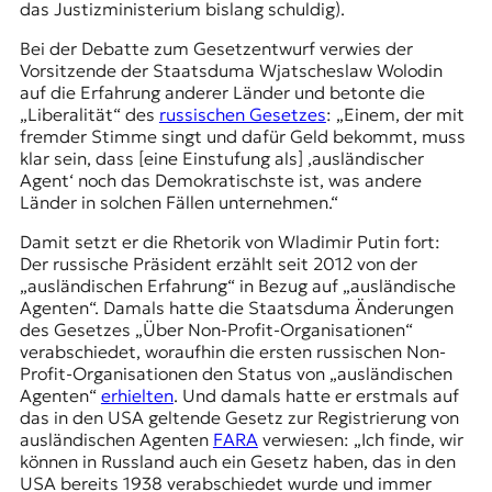
das Justizministerium bislang schuldig).
t
e
Bei der Debatte zum Gesetzentwurf verwies der
n
Vorsitzende der Staatsduma Wjatscheslaw Wolodin
z
auf die Erfahrung anderer Länder und betonte die
z
„Liberalität“ des
russischen Gesetzes
: „Einem, der mit
u
fremder Stimme singt und dafür Geld bekommt, muss
O
klar sein, dass [eine Einstufung als] ‚ausländischer
s
Agent‘ noch das Demokratischste ist, was andere
t
Länder in solchen Fällen unternehmen.“
e
u
Damit setzt er die Rhetorik von Wladimir Putin fort:
r
Der russische Präsident erzählt seit 2012 von der
o
„ausländischen Erfahrung“ in Bezug auf „ausländische
p
Agenten“. Damals hatte die Staatsduma Änderungen
a
des Gesetzes „Über Non-Profit-Organisationen“
.
verabschiedet, woraufhin die ersten russischen Non-
Profit-Organisationen den Status von „ausländischen
Agenten“
erhielten
. Und damals hatte er erstmals auf
das in den USA geltende Gesetz zur Registrierung von
ausländischen Agenten
FARA
verwiesen: „Ich finde, wir
können in Russland auch ein Gesetz haben, das in den
USA bereits 1938 verabschiedet wurde und immer