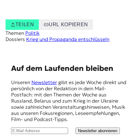
TEILEN
URL KOPIEREN
Themen
Politik
Dossiers
Krieg und Propaganda entschlüsseln
E
Auf dem Laufenden bleiben
m
Unseren
Newsletter
gibt es jede Woche direkt und
p
persönlich von der Redaktion in dein Mail-
f
Postfach: mit den Themen der Woche aus
Russland, Belarus und zum Krieg in der Ukraine
e
sowie zahlreichen Veranstaltungshinweisen, Musik
h
aus unseren Fokusregionen, Leseempfehlungen,
Film- und Podcast-Tipps.
l
u
Newsletter abonnieren