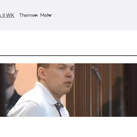
 II WK
Themen
Mehr