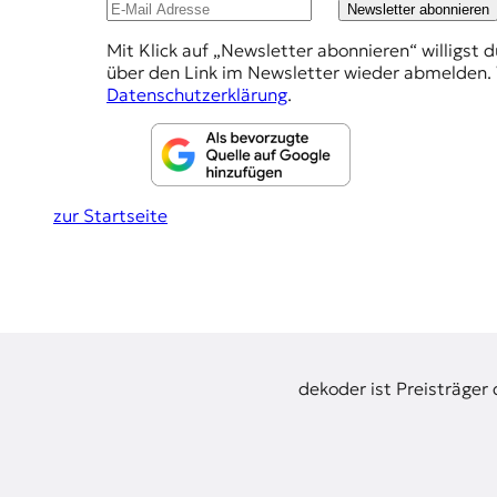
Newsletter abonnieren
t
e
e
Mit Klick auf „Newsletter abonnieren“ willigst 
h
n
über den Link im Newsletter wieder abmelden. 
z
l
Datenschutzerklärung
.
z
u
u
O
n
s
g
t
zur Startseite
e
e
u
n
r
o
p
a
.
dekoder ist Preisträger