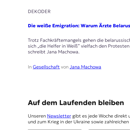
r
n
DEKODER
a
l
i
Die weiße Emigration: Warum Ärzte Belarus
s
m
Trotz Fachkräftemangels gehen die belarussisc
u
sich „die Helfer in Weiß” vielfach den Protest
s
schreibt Jana Machowa.
u
n
d
In
Gesellschaft
von
Jana Machowa
M
e
d
i
e
n
E
Auf dem Laufenden bleiben
k
m
o
Unseren
Newsletter
gibt es jede Woche direkt 
m
p
und zum Krieg in der Ukraine sowie zahlreiche
p
f
e