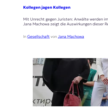
E
Kollegen jagen Kollegen
K
O
Mit Unrecht gegen Juristen: Anwälte werden im 
Jana Machowa zeigt die Auswirkungen dieser R
D
In
Gesellschaft
von
Jana Machowa
E
R
W
i
s
s
e
n
,
J
o
u