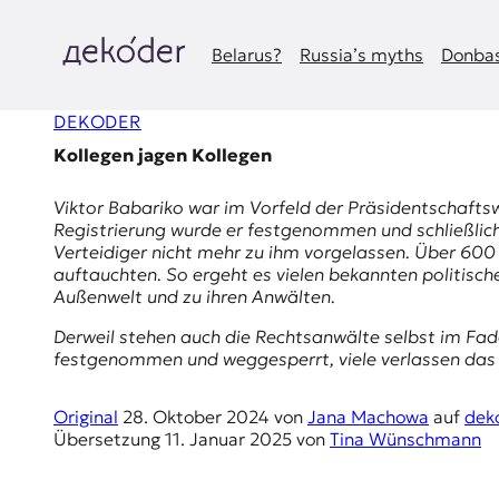
Zum
Inhalt
springen
Belarus?
Russia’s myths
Donbas
д
DEKODER
e
Kollegen jagen Kollegen
k
Viktor Babariko
war im Vorfeld der Präsidentschaftsw
o
Registrierung wurde er festgenommen und schließlich 
Verteidiger nicht mehr zu ihm vorgelassen. Über 600 
d
auftauchten. So ergeht es vielen bekannten politis
Außenwelt und zu ihren Anwälten.
e
Derweil stehen auch die Rechtsanwälte selbst im Fa
r
festgenommen und weggesperrt, viele verlassen das 
|
Original
28. Oktober 2024
von
Jana Machowa
auf
dek
Übersetzung
11. Januar 2025
von
Tina Wünschmann
D