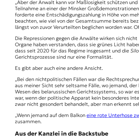
„Aber der Anwalt kann vor Maßlosigkeit schützen und ei
Teilnahme an einer der Minsker Großdemonstrationen
forderte eine Entschädigungszahlung in Höhe von mehr
beachten, wie viel von der Gesamtsumme bereits bez
längst von zuvor Verurteilten beglichen worden war.
Die Repressionen gegen die Anwälte wirken sich nicht n
Organe haben verstanden, dass sie grünes Licht haben“
dass seit 2020 für das Regime insgesamt und die
Sil
Gerichtsprozesse sind nur eine Formalität.
Es gibt aber auch eine andere Ansicht.
„Bei den nichtpolitischen Fällen war die Rechtsprech
aus meiner Sicht sehr seltsame Fälle, wo jemand, der 
Wesen des belarussischen Gerichtssystems, so war e
war, wenn der politische Apparat kein besonderes Inte
zwar nicht gesondert behandelt, aber man erkennt seh
„Wenn jemand auf dem Balkon
eine rote Unterhose z
zusammen.
Aus der Kanzlei in die Backstube