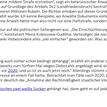
ne mildere Strafe erstreiten“, sagt ein belarussischer Anwalt
 auf Grundlage des Artikels 342 (Landfriedensbruch) bestr
eren Millionen Rubeln. Die Richter erhoben auf dieser Grund
ahlt wurde. Ich kenne Beispiele, wo Anwälte Dokumente vor
 Ohne Anwalt hätte man also nicht nur eine Haftstrafe, sond
ur auf die politischen Gefangenen aus. „Die Einschüchterung 
, konstatiert Maria Kolessowa-Gudilina. Verteidiger, die noc
owiki
insbesondere alles „viel einfacher“ geworden sei: Was a
ung auch vorher schon bedingt abhängig“, erzählt ein anderer
bereits zum fünften Mal wegen Diebstahls angeklagt wird, ein
s vor
2020
, und so ist es auch jetzt noch.“ Allerdings stimmt
resse an einem Fall hatte. Betrachtet man Fälle nach 2020, b
r deutlich die „Annahme der Rechtmäßigkeit staatlicher Int
wischen zwei weiße Socken
gehängt hat, dann geht er auf jede