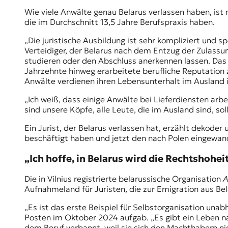
Wie viele Anwälte genau Belarus verlassen haben, ist n
die im Durchschnitt 13,5 Jahre Berufspraxis haben.
„Die juristische Ausbildung ist sehr kompliziert und s
Verteidiger, der Belarus nach dem Entzug der Zulassu
studieren oder den Abschluss anerkennen lassen. Das is
Jahrzehnte hinweg erarbeitete berufliche Reputation z
Anwälte verdienen ihren Lebensunterhalt im Ausland 
„Ich weiß, dass einige Anwälte bei Lieferdiensten arbe
sind unsere Köpfe, alle Leute, die im Ausland sind, so
Ein Jurist, der Belarus verlassen hat, erzählt dekode
beschäftigt haben und jetzt den nach Polen eingewan
„Ich hoffe, in Belarus wird die Rechtshohe
Die in Vilnius registrierte belarussische Organisation
A
Aufnahmeland für Juristen, die zur Emigration aus 
„Es ist das erste Beispiel für Selbstorganisation una
Posten im Oktober 2024 aufgab. „Es gibt ein Leben na
dem Beruf verbannt, weil sie sich den Machthabern ni