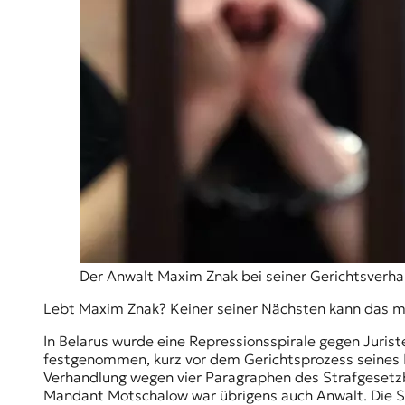
r
n
a
l
i
s
m
u
s
u
n
d
M
e
d
i
Der Anwalt Maxim Znak bei seiner Gerichtsverh
e
Lebt Maxim Znak? Keiner seiner Nächsten kann das mi
n
k
In Belarus wurde eine Repressionsspirale gegen Juris
o
festgenommen, kurz vor dem Gerichtsprozess seines M
m
Verhandlung wegen vier Paragraphen des Strafgesetzbu
p
Mandant Motschalow war übrigens auch Anwalt. Die St
e