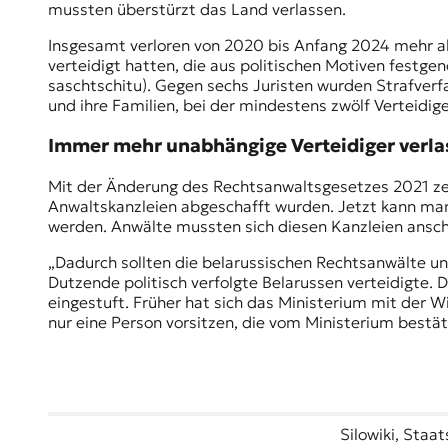
mussten überstürzt das Land verlassen.
t
e
Insgesamt verloren von 2020 bis Anfang 2024 mehr a
n
verteidigt hatten, die aus politischen Motiven fes
z
saschtschitu). Gegen sechs Juristen wurden Strafverf
z
und ihre Familien, bei der mindestens zwölf Verteidig
u
O
Immer mehr unabhängige Verteidiger verla
s
t
Mit der Änderung des Rechtsanwaltsgesetzes 2021 zer
e
Anwaltskanzleien abgeschafft wurden. Jetzt kann man 
u
werden. Anwälte mussten sich diesen Kanzleien ansch
r
o
„Dadurch sollten die belarussischen Rechtsanwälte unt
p
Dutzende politisch verfolgte Belarussen verteidigte. 
a
eingestuft. Früher hat sich das Ministerium mit der 
.
nur eine Person vorsitzen, die vom Ministerium bestä
Silowiki
, Staa