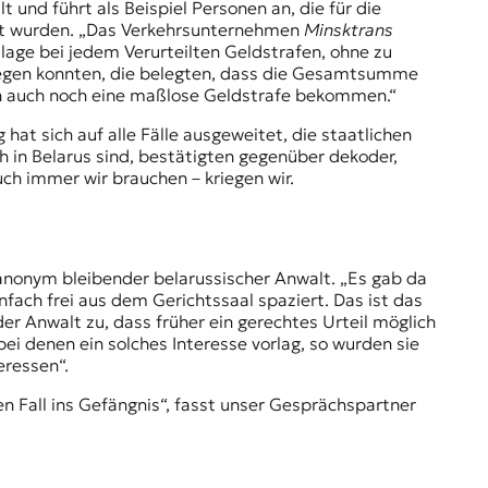
 und führt als Beispiel Personen an, die für die
aft wurden. „Das Verkehrsunternehmen
Minsktrans
lage bei jedem Verurteilten Geldstrafen, ohne zu
legen konnten, die belegten, dass die Gesamtsumme
ern auch noch eine maßlose Geldstrafe bekommen.“
hat sich auf alle Fälle ausgeweitet, die staatlichen
h in Belarus sind, bestätigten gegenüber dekoder,
uch immer wir brauchen – kriegen wir.
 anonym bleibender belarussischer Anwalt. „Es gab da
fach frei aus dem Gerichtssaal spaziert. Das ist das
 der Anwalt zu, dass früher ein gerechtes Urteil möglich
ei denen ein solches Interesse vorlag, so wurden sie
eressen“.
n Fall ins Gefängnis“, fasst unser Gesprächspartner