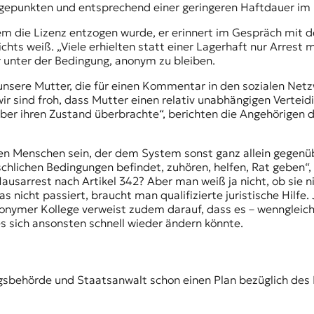
gepunkten und entsprechend einer geringeren Haftdauer im 
m die Lizenz entzogen wurde, er erinnert im Gespräch mit dek
chts weiß. „Viele erhielten statt einer Lagerhaft nur Arrest 
 unter der Bedingung, anonym zu bleiben.
r unsere Mutter, die für einen Kommentar in den sozialen Netz
wir sind froh, dass Mutter einen relativ unabhängigen Verteid
über ihren Zustand überbrachte“, berichten die Angehörigen de
en Menschen sein, der dem System sonst ganz allein gegenüber
hlichen Bedingungen befindet, zuhören, helfen, Rat geben“, 
sarrest nach Artikel 342? Aber man weiß ja nicht, ob sie n
s nicht passiert, braucht man qualifizierte juristische Hilf
r anonymer Kollege verweist zudem darauf, dass es – wenngleic
es sich ansonsten schnell wieder ändern könnte.
ngsbehörde und Staatsanwalt schon einen Plan bezüglich des