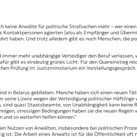
ch keine Anwälte für politische Strafsachen mehr – wer einen 
Kontaktpersonen agierten [also als Empfänger und Übermitt
führt haben. Und trotz alledem gibt es noch Menschen, die po
d immer mehr unabhängige Verteidiger den Beruf verlassen,
für gibt es eindeutig grünes Licht: Für den Quereinstieg r
lichen Prüfung im Justizministerium ein Vorstellungsgespräch
nd in Belarus geblieben. Manche haben sich einen neuen Täti
der seine Lizenz wegen der Verteidigung politischer Häftling
n, sind quasi Staatsbeamte, von Unabhängigkeit kann keine Re
innigen, stressigen Bedingungen haben sie die neuen Regeln v
en und so weiterhin helfen können.“
en Nutzen von Anwälten, insbesondere bei politischen Prozes
 ist: Die Arbeit eines Anwalts ist für die Öffentlichkeit oft n