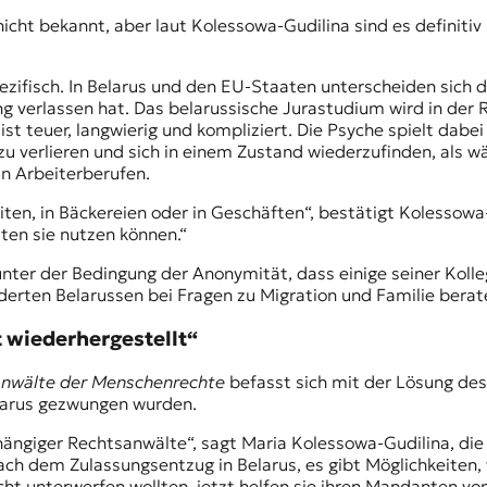
icht bekannt, aber laut Kolessowa-Gudilina sind es definitiv 
pezifisch. In Belarus und den EU-Staaten unterscheiden sich 
ng verlassen hat. Das belarussische Jurastudium wird in de
t teuer, langwierig und kompliziert. Die Psyche spielt dabei
u verlieren und sich in einem Zustand wiederzufinden, als wä
in Arbeiterberufen.
iten, in Bäckereien oder in Geschäften“, bestätigt Kolessowa-
llten sie nutzen können.“
r unter der Bedingung der Anonymität, dass einige seiner Kol
derten Belarussen bei Fragen zu Migration und Familie berat
it wiederhergestellt“
nwälte der Menschenrechte
befasst sich mit der Lösung de
Belarus gezwungen wurden.
bhängiger Rechtsanwälte“, sagt Maria Kolessowa-Gudilina, die 
ch dem Zulassungsentzug in Belarus, es gibt Möglichkeiten, 
cht unterwerfen wollten, jetzt helfen sie ihren Mandanten v