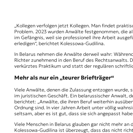
„Kollegen verfolgen jetzt Kollegen. Man findet praktis
Problem. 2023 wurden Anwälte festgenommen, die als 
im Gefängnis, weil sie professionell ihre Arbeit ausge
erledigen“, berichtet Kolessowa-Gudilina.
In Belarus nehmen die Anwälte derweil wahr: Währen
Richter zunehmend in den Beruf des Rechtsanwalts. Da
verkürztes Praktikum und statt der regulären schrift
Mehr als nur ein „teurer Briefträger“
Viele Anwälte, denen die Zulassung entzogen wurde, si
im juristischen Geschäft. Ein belarussischer Anwalt, 
berichtet: „Anwälte, die ihren Beruf weiterhin ausübe
Ordnung sind. In vier Jahren Arbeit unter völlig wahns
seltsam, aber es ist gut, dass sie sich angepasst hab
Viele Menschen in Belarus glauben gar nicht mehr an d
Kolessowa-Gudilina ist überzeugt, dass das nicht richtig