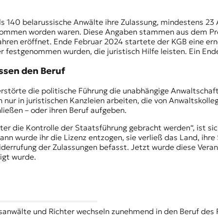
ls 140 belarussische Anwälte ihre Zulassung, mindestens 2
tgenommen worden waren. Diese Angaben stammen aus dem Pr
ahren eröffnet. Ende Februar 2024 startete der
KGB
eine ern
er festgenommen wurden, die juristisch Hilfe leisten. Ein En
ssen den Beruf
störte die politische Führung die unabhängige Anwaltschaf
nur in juristischen Kanzleien arbeiten, die von Anwaltskoll
ließen – oder ihren Beruf aufgeben.
er die Kontrolle der Staatsführung gebracht werden“, ist si
Dann wurde ihr die Lizenz entzogen, sie verließ das Land, ih
Widerrufung der Zulassungen befasst. Jetzt wurde diese Veran
tigt wurde.
tsanwälte und Richter wechseln zunehmend in den Beruf des