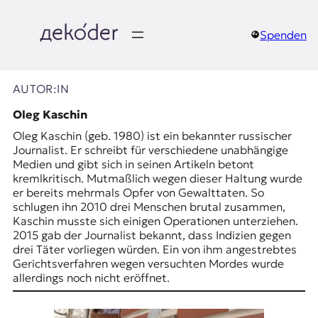
Zum
Inhalt
springen
Spenden
д
e
AUTOR:IN
k
Oleg Kaschin
Oleg Kaschin (geb. 1980) ist ein bekannter russischer
o
Journalist. Er schreibt für verschiedene unabhängige
Medien und gibt sich in seinen Artikeln betont
d
kremlkritisch. Mutmaßlich wegen dieser Haltung wurde
er bereits mehrmals Opfer von Gewalttaten. So
e
schlugen ihn 2010 drei Menschen brutal zusammen,
Kaschin musste sich einigen Operationen unterziehen.
r
2015 gab der Journalist bekannt, dass Indizien gegen
drei Täter vorliegen würden. Ein von ihm angestrebtes
|
Gerichtsverfahren wegen versuchten Mordes wurde
allerdings noch nicht eröffnet.
D