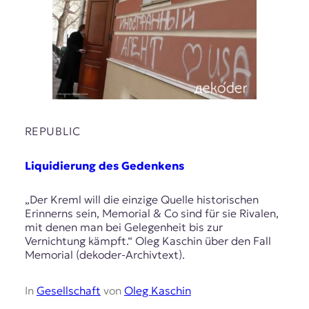
E
K
O
D
E
REPUBLIC
R
Liquidierung des Gedenkens
W
i
„Der Kreml will die einzige Quelle historischen
s
Erinnerns sein, Memorial & Co sind für sie Rivalen,
s
mit denen man bei Gelegenheit bis zur
e
Vernichtung kämpft.“ Oleg Kaschin über den Fall
n
Memorial (dekoder-Archivtext).
,
J
o
In
Gesellschaft
von
Oleg Kaschin
u