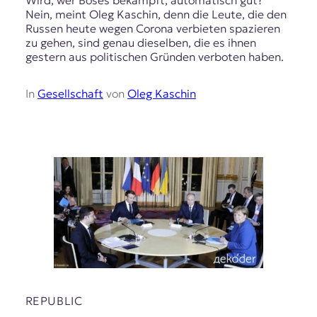
t
Nein, meint Oleg Kaschin, denn die Leute, die den
e
Russen heute wegen Corona verbieten spazieren
n
zu gehen, sind genau dieselben, die es ihnen
z
gestern aus politischen Gründen verboten haben.
z
u
In
Gesellschaft
von
Oleg Kaschin
O
s
t
e
u
r
o
p
a
.
REPUBLIC