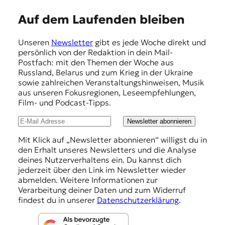
E
Auf dem Laufenden bleiben
m
Unseren
Newsletter
gibt es jede Woche direkt und
p
persönlich von der Redaktion in dein Mail-
f
Postfach: mit den Themen der Woche aus
Russland, Belarus und zum Krieg in der Ukraine
e
sowie zahlreichen Veranstaltungshinweisen, Musik
h
aus unseren Fokusregionen, Leseempfehlungen,
Film- und Podcast-Tipps.
l
u
Newsletter abonnieren
n
Mit Klick auf „Newsletter abonnieren“ willigst du in
den Erhalt unseres Newsletters und die Analyse
g
deines Nutzerverhaltens ein. Du kannst dich
e
jederzeit über den Link im Newsletter wieder
abmelden. Weitere Informationen zur
n
Verarbeitung deiner Daten und zum Widerruf
findest du in unserer
Datenschutzerklärung
.