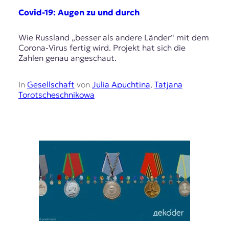
E
Covid-19: Augen zu und durch
K
O
Wie Russland „besser als andere Länder“ mit dem
Corona-Virus fertig wird. Projekt hat sich die
D
Zahlen genau angeschaut.
E
In
Gesellschaft
von
Julia Apuchtina
,
Tatjana
Torotscheschnikowa
R
W
i
s
s
e
n
,
J
o
u