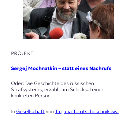
t
e
n
z
z
u
O
s
PROJEKT
t
e
u
Sergej Mochnatkin – statt eines Nachrufs
r
o
Oder: Die Geschichte des russischen
p
Strafsystems, erzählt am Schicksal einer
a
konkreten Person.
.
In
Gesellschaft
von
Tatjana Torotscheschnikowa