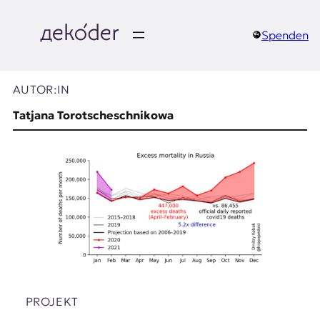
Zum
Inhalt
springen
Spenden
д
e
AUTOR:IN
k
Tatjana Torotscheschnikowa
o
d
e
r
|
D
PROJEKT