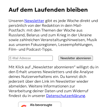
E
Auf dem Laufenden bleiben
m
Unseren
Newsletter
gibt es jede Woche direkt und
p
persönlich von der Redaktion in dein Mail-
f
Postfach: mit den Themen der Woche aus
Russland, Belarus und zum Krieg in der Ukraine
e
sowie zahlreichen Veranstaltungshinweisen, Musik
h
aus unseren Fokusregionen, Leseempfehlungen,
Film- und Podcast-Tipps.
l
u
Newsletter abonnieren
n
Mit Klick auf „Newsletter abonnieren“ willigst du in
den Erhalt unseres Newsletters und die Analyse
g
deines Nutzerverhaltens ein. Du kannst dich
e
jederzeit über den Link im Newsletter wieder
abmelden. Weitere Informationen zur
n
Verarbeitung deiner Daten und zum Widerruf
findest du in unserer
Datenschutzerklärung
.