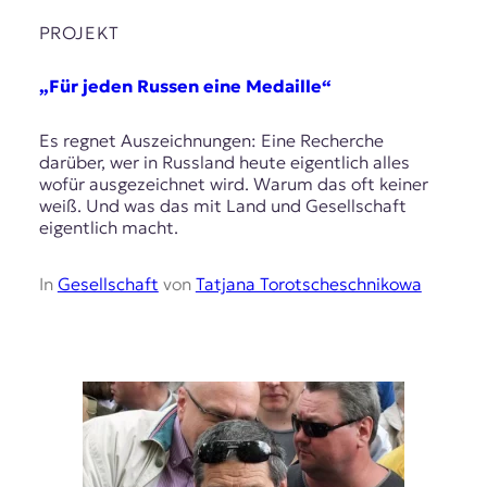
r
n
PROJEKT
a
l
„Für jeden Russen eine Medaille“
i
s
m
Es regnet Auszeichnungen: Eine Recherche
u
darüber, wer in Russland heute eigentlich alles
s
wofür ausgezeichnet wird. Warum das oft keiner
u
weiß. Und was das mit Land und Gesellschaft
n
eigentlich macht.
d
M
In
Gesellschaft
von
Tatjana Torotscheschnikowa
e
d
i
e
n
k
o
m
p
e