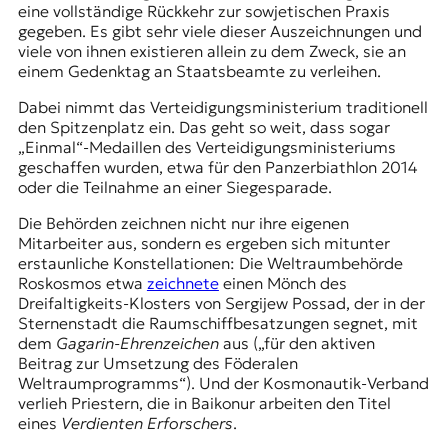
eine vollständige Rückkehr zur sowjetischen Praxis
gegeben. Es gibt sehr viele dieser Auszeichnungen und
viele von ihnen existieren allein zu dem Zweck, sie an
einem Gedenktag an Staatsbeamte zu verleihen.
Dabei nimmt das Verteidigungsministerium traditionell
den Spitzenplatz ein. Das geht so weit, dass sogar
„Einmal“-Medaillen des Verteidigungsministeriums
geschaffen wurden, etwa für den Panzerbiathlon 2014
oder die Teilnahme an einer Siegesparade.
Die Behörden zeichnen nicht nur ihre eigenen
Mitarbeiter aus, sondern es ergeben sich mitunter
erstaunliche Konstellationen: Die Weltraumbehörde
Roskosmos etwa
zeichnete
einen Mönch des
Dreifaltigkeits-Klosters von Sergijew Possad, der in der
Sternenstadt die Raumschiffbesatzungen segnet, mit
dem
Gagarin-Ehrenzeichen
aus („für den aktiven
Beitrag zur Umsetzung des Föderalen
Weltraumprogramms“). Und der Kosmonautik-Verband
verlieh Priestern, die in Baikonur arbeiten den Titel
eines
Verdienten Erforschers
.