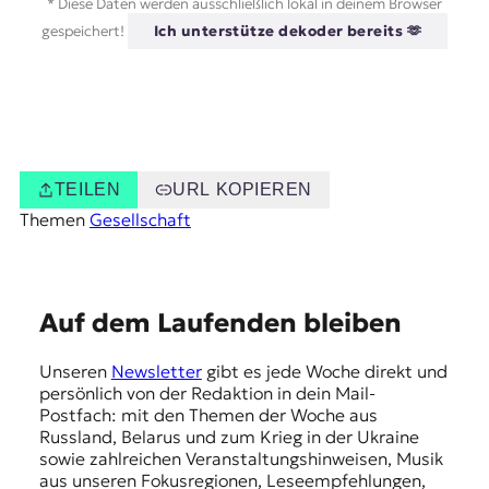
* Diese Daten werden ausschließlich lokal in deinem Browser
gespeichert!
Ich unterstütze dekoder bereits 🫶
TEILEN
URL KOPIEREN
Themen
Gesellschaft
E
Auf dem Laufenden bleiben
m
Unseren
Newsletter
gibt es jede Woche direkt und
p
persönlich von der Redaktion in dein Mail-
f
Postfach: mit den Themen der Woche aus
Russland, Belarus und zum Krieg in der Ukraine
e
sowie zahlreichen Veranstaltungshinweisen, Musik
h
aus unseren Fokusregionen, Leseempfehlungen,