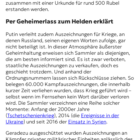
zusammen mit einer Urkunde für rund 500 Rubel
erstanden werden.
Per Geheimerlass zum Helden erklärt
Putin verleiht zudem Auszeichnungen für Kriege, an
denen Russland, seinen eigenen Worten zufolge, gar
nicht beteiligt ist. In dieser Atmosphäre äußerster
Geheimhaltung erweisen sich Sammler als diejenigen,
die am besten informiert sind. Es ist zwar verboten,
staatliche Auszeichnungen zu verkaufen, doch es
geschieht trotzdem. Und anhand der
Ordnungsnummern lassen sich Rückschlüsse ziehen. So
belegen 60.000 Kampfauszeichnungen, die innerhalb
kurzer Zeit verliehen wurden, dass Krieg geführt wird –
selbst wenn im Fernsehen kein Wort darüber verloren
wird. Die Sammler verzeichnen eine Reihe solcher
Momente: Anfang der 2000er Jahre
(
Tschetschenienkrieg
), 2014 (die
Ereignisse in der
Ukraine
) und seit 2016 der
Einsatz in Syrien
.
Geradezu ausgeschüttet wurden Auszeichnungen an
Kämpfer privater militärischer Einheiten anlässlich des