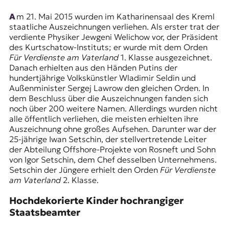
E
K
Am 21. Mai 2015 wurden im Katharinensaal des Kreml
staatliche Auszeichnungen verliehen. Als erster trat der
O
verdiente Physiker Jewgeni Welichow vor, der Präsident
des Kurtschatow-Instituts; er wurde mit dem Orden
D
Für Verdienste am Vaterland
1. Klasse ausgezeichnet.
Danach erhielten aus den Händen Putins der
E
hundertjährige Volkskünstler Wladimir Seldin und
Außenminister Sergej Lawrow den gleichen Orden. In
R
dem Beschluss über die Auszeichnungen fanden sich
noch über 200 weitere Namen. Allerdings wurden nicht
alle öffentlich verliehen, die meisten erhielten ihre
Auszeichnung ohne großes Aufsehen. Darunter war der
W
25-jährige Iwan Setschin, der stellvertretende Leiter
i
der Abteilung Offshore-Projekte von Rosneft und Sohn
s
von Igor Setschin, dem Chef desselben Unternehmens.
s
Setschin der Jüngere erhielt den Orden
Für Verdienste
e
am Vaterland
2. Klasse.
n
,
Hochdekorierte Kinder hochrangiger
J
o
Staatsbeamter
u