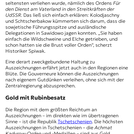
seltensten verliehen wurde, nämlich des Ordens
Für
den Dienst am Vaterland in den Streitkräften der
UdSSR
. Das ließ sich einfach erklären: Kolodjaschny
und Schtscherbakow kümmerten sich darum, dass die
sowjetische Führungsspitze und ausländische
Delegationen in Sawidowo jagen konnten. „Sie haben
einfach die Wildschweine und Elche getrieben, und
schon hatten sie die Brust voller Orden“, scherzt
Historiker Spiwak.
Eine derart zweckgebundene Haltung zu
Auszeichnungen erfährt jetzt auch in den Regionen eine
Blüte. Die Gouverneure können die Auszeichnungen
nach eigenem Gutdünken verleihen, ohne sich mit der
Zentralregierung abzusprechen.
Gold mit Rubinbesatz
Die Region mit dem größten Reichtum an
Auszeichnungen – im direkten wie im übertragenen
Sinne – ist die Republik
Tschetschenien
. Die höchsten
Auszeichnungen in Tschetschenien – die
Achmat
Kadyrow-Orden
und -Medaillen – sind aus Gold