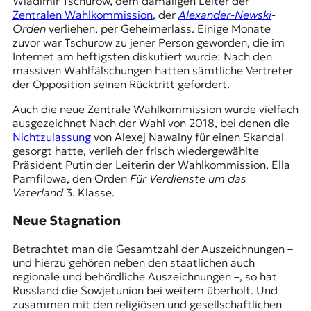
Wladimir Tschurow
, dem damaligen Leiter der
Zentralen Wahlkommission
, der
Alexander-Newski
-
Orden
verliehen, per Geheimerlass. Einige Monate
zuvor war Tschurow zu jener Person geworden, die im
Internet am heftigsten diskutiert wurde: Nach den
massiven Wahlfälschungen hatten sämtliche Vertreter
der Opposition seinen Rücktritt gefordert.
Auch die neue Zentrale Wahlkommission wurde vielfach
ausgezeichnet Nach der Wahl von 2018, bei denen die
Nichtzulassung
von Alexej Nawalny für einen Skandal
gesorgt hatte, verlieh der frisch wiedergewählte
Präsident Putin der Leiterin der Wahlkommission, Ella
Pamfilowa, den Orden
Für Verdienste um das
Vaterland
3. Klasse.
Neue Stagnation
Betrachtet man die Gesamtzahl der Auszeichnungen –
und hierzu gehören neben den staatlichen auch
regionale und behördliche Auszeichnungen –, so hat
Russland die Sowjetunion bei weitem überholt. Und
zusammen mit den religiösen und gesellschaftlichen