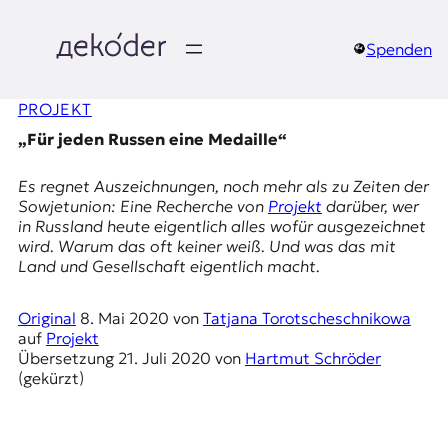
Zum
Inhalt
springen
Spenden
д
PROJEKT
e
„Für jeden Russen eine Medaille“
k
Es regnet Auszeichnungen, noch mehr als zu Zeiten der
o
Sowjetunion: Eine Recherche von
Projekt
darüber, wer
in Russland heute eigentlich alles wofür ausgezeichnet
d
wird. Warum das oft keiner weiß. Und was das mit
Land und Gesellschaft eigentlich macht.
e
Original
8. Mai 2020
von
Tatjana Torotscheschnikowa
r
auf
Projekt
Übersetzung
21. Juli 2020
von
Hartmut Schröder
|
(gekürzt)
D