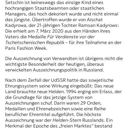
r
Setschin ist keineswegs das einzige Kind eines
n
hochrangigen Staatsbeamten oder staatlichen
a
Managers, das hoch dekoriert wurde und nicht einmal
l
das jüngste. Übertroffen wurde er von Aischat
i
Kadyrowa, der 21-jährigen Tochter
Ramsan Kadyrows
:
s
Die erhielt am 7. März 2020 aus den Händen ihres
m
Vaters die Medaille
Für Verdienste vor der
u
Tschetschenischen Republik
– für ihre Teilnahme an der
s
Paris Fashion Week.
u
Die Auszeichnung von Verwandten ist übrigens nicht die
n
wichtigste Besonderheit der heutigen, überaus
d
verwickelten Auszeichnungspolitik in Russland.
M
e
Nach dem Zerfall der UdSSR hatte das sowjetische
d
Ehrungssystem seine Wirkung eingebüßt: Das neue
i
Land brauchte neue Helden. 1994 erging ein Erlass, der
e
die Grundlage für das jetzige System von
n
Auszeichnungen schuf. Darin waren 29 Orden,
k
Medaillen und Ehrenabzeichen sowie eine Reihe
o
beruflicher Ehrentitel aufgeführt. Die höchste
m
Auszeichnung war der
Helden-Stern
Russlands. Ein
p
Merkmal der Epoche des „freien Marktes“ bestand
e