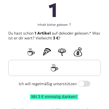
1
Inhalt bisher gelesen
↑
Du hast schon
1 Artikel
auf dekoder gelesen.* Was
ist er dir wert? Vielleicht
3 €
?
☕️
🍕
🌹
💰
☕️
Switch
Ich will regelmäßig unterstützen
Mit 3 € einmalig danken!