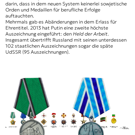
darin, dass in dem neuen System keinerlei sowjetische
t
Orden und Medaillen für berufliche Erfolge
e
auftauchten.
n
Mehrmals gab es Abänderungen in dem Erlass für
z
Ehrentitel. 2013 hat Putin eine zweite höchste
z
Auszeichnung eingeführt: den
Held der Arbeit
.
u
Insgesamt übertrifft Russland mit seinen unterdessen
O
102 staatlichen Auszeichnungen sogar die späte
s
UdSSR (95 Auszeichnungen).
t
e
u
r
o
p
a
.