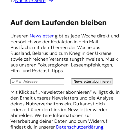
1
2
Nächste Seite
→
E
Auf dem Laufenden bleiben
m
Unseren
Newsletter
gibt es jede Woche direkt und
p
persönlich von der Redaktion in dein Mail-
f
Postfach: mit den Themen der Woche aus
Russland, Belarus und zum Krieg in der Ukraine
e
sowie zahlreichen Veranstaltungshinweisen, Musik
h
aus unseren Fokusregionen, Leseempfehlungen,
Film- und Podcast-Tipps.
l
u
Newsletter abonnieren
n
Mit Klick auf „Newsletter abonnieren“ willigst du in
den Erhalt unseres Newsletters und die Analyse
g
deines Nutzerverhaltens ein. Du kannst dich
e
jederzeit über den Link im Newsletter wieder
abmelden. Weitere Informationen zur
n
Verarbeitung deiner Daten und zum Widerruf
findest du in unserer
Datenschutzerklärung
.