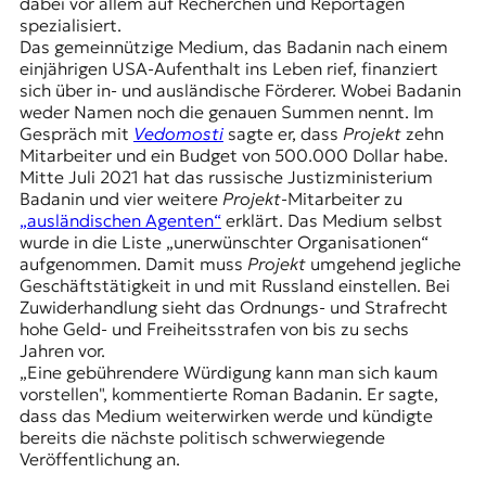
E
dabei vor allem auf Recherchen und Reportagen
spezialisiert.
K
Das gemeinnützige Medium, das Badanin nach einem
einjährigen USA-Aufenthalt ins Leben rief, finanziert
O
sich über in- und ausländische Förderer. Wobei Badanin
weder Namen noch die genauen Summen nennt. Im
D
Gespräch mit
Vedomosti
sagte er, dass
Projekt
zehn
Mitarbeiter und ein Budget von 500.000 Dollar habe.
E
Mitte Juli 2021 hat das russische Justizministerium
Badanin und vier weitere
Projekt
-Mitarbeiter zu
R
„ausländischen Agenten“
erklärt. Das Medium selbst
wurde in die Liste „unerwünschter Organisationen“
aufgenommen. Damit muss
Projekt
umgehend jegliche
W
Geschäftstätigkeit in und mit Russland einstellen. Bei
i
Zuwiderhandlung sieht das Ordnungs- und Strafrecht
s
hohe Geld- und Freiheitsstrafen von bis zu sechs
s
Jahren vor.
e
„Eine gebührendere Würdigung kann man sich kaum
n
vorstellen", kommentierte Roman Badanin. Er sagte,
,
dass das Medium weiterwirken werde und kündigte
J
bereits die nächste politisch schwerwiegende
o
Veröffentlichung an.
u