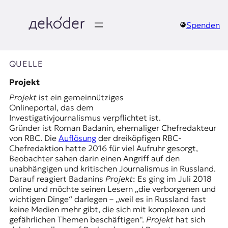
Zum
Inhalt
springen
Spenden
д
e
QUELLE
k
Projekt
Projekt
ist ein gemeinnütziges
o
Onlineportal, das dem
Investigativjournalismus verpflichtet ist.
d
Gründer ist Roman Badanin, ehemaliger Chefredakteur
von RBC. Die
Auflösung
der dreiköpfigen RBC-
e
Chefredaktion hatte 2016 für viel Aufruhr gesorgt,
Beobachter sahen darin einen Angriff auf den
r
unabhängigen und kritischen Journalismus in Russland.
Darauf reagiert Badanins
Projekt
: Es ging im Juli 2018
|
online und möchte seinen Lesern „die verborgenen und
wichtigen Dinge“ darlegen – „weil es in Russland fast
D
keine Medien mehr gibt, die sich mit komplexen und
gefährlichen Themen beschäftigen“.
Projekt
hat sich