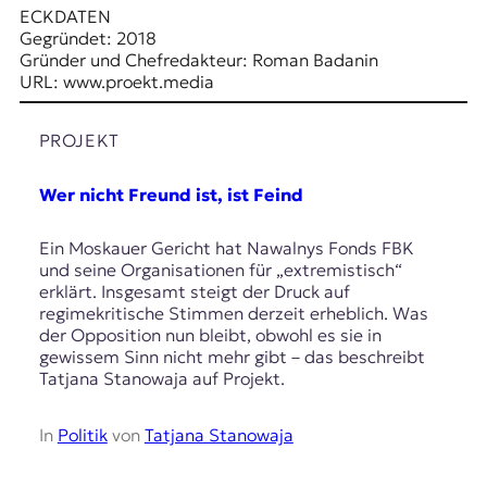
r
ECKDATEN
n
Gegründet: 2018
a
Gründer und Chefredakteur: Roman Badanin
l
URL: www.proekt.media
i
s
m
PROJEKT
u
s
Wer nicht Freund ist, ist Feind
u
n
d
Ein Moskauer Gericht hat Nawalnys Fonds FBK
M
und seine Organisationen für „extremistisch“
e
erklärt. Insgesamt steigt der Druck auf
d
regimekritische Stimmen derzeit erheblich. Was
i
der Opposition nun bleibt, obwohl es sie in
e
gewissem Sinn nicht mehr gibt – das beschreibt
n
Tatjana Stanowaja auf Projekt.
k
o
In
Politik
von
Tatjana Stanowaja
m
p
e