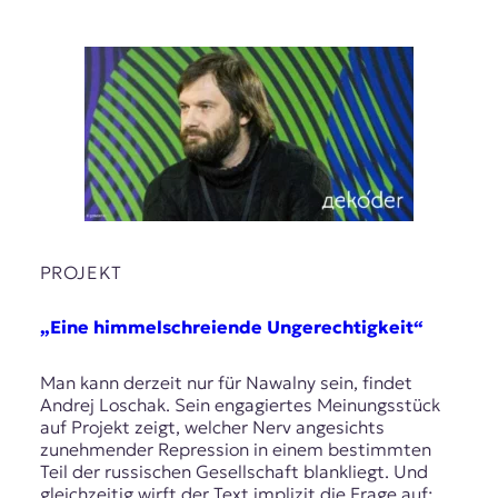
t
e
n
z
z
u
O
s
t
e
u
r
PROJEKT
o
p
„Eine himmelschreiende Ungerechtigkeit“
a
.
Man kann derzeit nur für Nawalny sein, findet
Andrej Loschak. Sein engagiertes Meinungsstück
auf Projekt zeigt, welcher Nerv angesichts
zunehmender Repression in einem bestimmten
Teil der russischen Gesellschaft blankliegt. Und
gleichzeitig wirft der Text implizit die Frage auf: