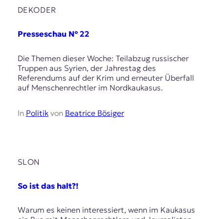
r
DEKODER
n
a
l
Presseschau № 22
i
s
Die Themen dieser Woche: Teilabzug russischer
m
Truppen aus Syrien, der Jahrestag des
u
Referendums auf der Krim und erneuter Überfall
s
auf Menschenrechtler im Nordkaukasus.
u
n
d
In
Politik
von
Beatrice Bösiger
M
e
d
i
e
SLON
n
k
So ist das halt?!
o
m
p
Warum es keinen interessiert, wenn im Kaukasus
e