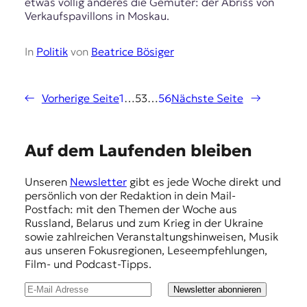
etwas völlig anderes die Gemüter: der Abriss von
Verkaufspavillons in Moskau.
In
Politik
von
Beatrice Bösiger
←
Vorherige Seite
1
…
53
…
56
Nächste Seite
→
E
Auf dem Laufenden bleiben
m
Unseren
Newsletter
gibt es jede Woche direkt und
p
persönlich von der Redaktion in dein Mail-
f
Postfach: mit den Themen der Woche aus
Russland, Belarus und zum Krieg in der Ukraine
e
sowie zahlreichen Veranstaltungshinweisen, Musik
h
aus unseren Fokusregionen, Leseempfehlungen,
Film- und Podcast-Tipps.
l
u
Newsletter abonnieren