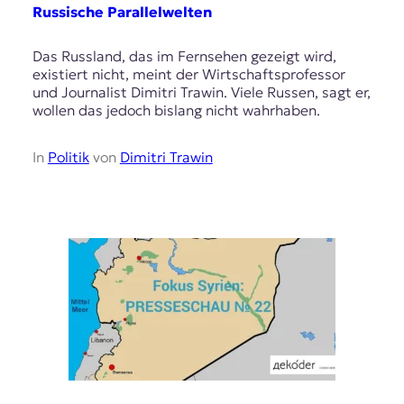
E
Russische Parallelwelten
K
Das Russland, das im Fernsehen gezeigt wird,
O
existiert nicht, meint der Wirtschaftsprofessor
und Journalist Dimitri Trawin. Viele Russen, sagt er,
D
wollen das jedoch bislang nicht wahrhaben.
E
In
Politik
von
Dimitri Trawin
R
W
i
s
s
e
n
,
J
o
u