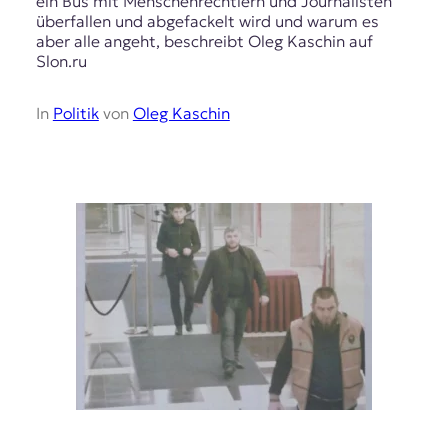
ein Bus mit Menschenrechtlern und Journalisten
t
überfallen und abgefackelt wird und warum es
e
aber alle angeht, beschreibt Oleg Kaschin auf
n
Slon.ru
z
z
In
Politik
von
Oleg Kaschin
u
O
s
t
e
u
r
o
p
a
.