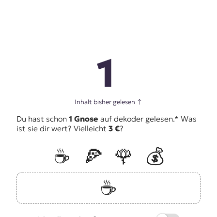
1
Inhalt bisher gelesen
↑
Du hast schon
1 Gnose
auf dekoder gelesen.* Was
ist sie dir wert? Vielleicht
3 €
?
☕️
🍕
🌹
💰
☕️