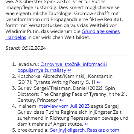
wie. Als oberster Spin-Doktor ist er für Putins
Imagepflege zuständig. Dies kreiert möglicherweise
eine eigentümliche Tautologie: Gromow schafft mit
Desinformation und Propaganda eine fiktive Realität,
formt mit Versatzstücken daraus das Weltbild von
Wladimir Putin, das wiederum die
Grundlage seines
Handelns
in der wirklichen Welt bildet.
Stand: 05.12.2024
levada.ru:
Osnovnye istočniki informacii i
populjarnye žurnalisty
↩︎
Koschorke, Albrecht/Kaminskij, Konstantin
(2017): Tyrants Writing Poetry, S. 11
↩︎
Guriev, Sergei/Treisman, Daniel (2022): Spin
Dictators: The Changing Face of Tyranny in the 21.
Century, Princeton
↩︎
In einem
Interview vom Juli 2023
sagte Sergej
Guriev, dass Putins Regime sich in jüngster Zeit
zunehmend in Richtung Repressionen bewege und
damit mehr auf Angst stütze.
↩︎
proekt.media:
Serijnyj oligarch. Rasskaz o tom,