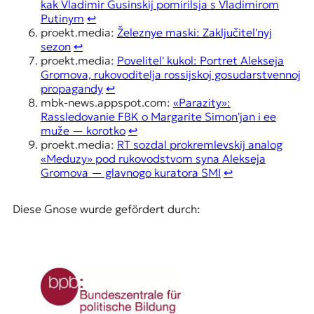
kak Vladimir Gusinskij pomirilsja s Vladimirom
Putinym
↩︎
proekt.media:
Železnye maski: Zaključitelʹnyj
sezon
↩︎
proekt.media:
Povelitelʹ kukol: Portret Alekseja
Gromova, rukovoditelja rossijskoj gosudarstvennoj
propagandy
↩︎
mbk-news.appspot.com:
«Parazity»:
Rassledovanie FBK o Margarite Simonʹjan i ee
muže — korotko
↩︎
proekt.media:
RT sozdal prokremlevskij analog
«Meduzy» pod rukovodstvom syna Alekseja
Gromova — glavnogo kuratora SMI
↩︎
Diese Gnose wurde gefördert durch: