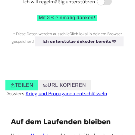
Switch
Ich will regelmäßig unterstützen
Mit 3 € einmalig danken!
* Diese Daten werden ausschließlich lokal in deinem Browser
gespeichert!
Ich unterstütze dekoder bereits 🫶
TEILEN
URL KOPIEREN
Dossiers
Krieg und Propaganda entschlüsseln
E
Auf dem Laufenden bleiben
m