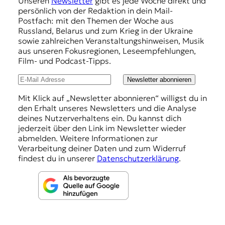
Unseren
Newsletter
gibt es jede Woche direkt und
p
persönlich von der Redaktion in dein Mail-
f
Postfach: mit den Themen der Woche aus
Russland, Belarus und zum Krieg in der Ukraine
e
sowie zahlreichen Veranstaltungshinweisen, Musik
h
aus unseren Fokusregionen, Leseempfehlungen,
Film- und Podcast-Tipps.
l
u
Newsletter abonnieren
n
Mit Klick auf „Newsletter abonnieren“ willigst du in
den Erhalt unseres Newsletters und die Analyse
g
deines Nutzerverhaltens ein. Du kannst dich
e
jederzeit über den Link im Newsletter wieder
abmelden. Weitere Informationen zur
n
Verarbeitung deiner Daten und zum Widerruf
findest du in unserer
Datenschutzerklärung
.