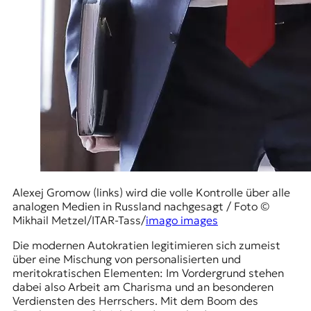
t
e
n
z
z
u
O
s
t
e
u
r
o
p
Alexej Gromow (links) wird die volle Kontrolle über alle
a
analogen Medien in Russland nachgesagt / Foto ©
.
Mikhail Metzel/ITAR-Tass/
imago images
Die modernen Autokratien legitimieren sich zumeist
über eine Mischung von personalisierten und
meritokratischen Elementen: Im Vordergrund stehen
dabei also Arbeit am Charisma und an besonderen
Verdiensten des Herrschers. Mit dem Boom des