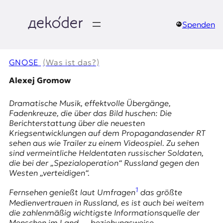
Zum
Inhalt
springen
Spenden
д
e
GNOSE
(Was ist das?)
k
Alexej Gromow
o
Dramatische Musik, effektvolle Übergänge,
Fadenkreuze, die über das Bild huschen: Die
d
Berichterstattung über die neuesten
Kriegsentwicklungen auf dem Propagandasender RT
e
sehen aus wie Trailer zu einem Videospiel. Zu sehen
sind vermeintliche Heldentaten russischer Soldaten,
r
die bei der
„Spezialoperation“
Russland gegen den
Westen „verteidigen“.
|
1
Fernsehen genießt laut Umfragen
das größte
D
Medienvertrauen in Russland, es ist auch bei weitem
die zahlenmäßig wichtigste Informationsquelle der
Menschen im Land … beziehungsweise