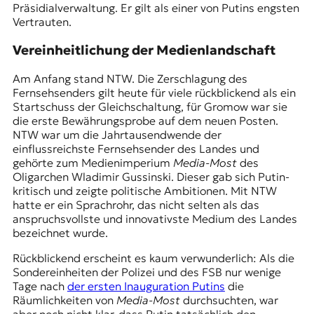
Präsidialverwaltung. Er gilt als einer von Putins engsten
Vertrauten.
Vereinheitlichung der Medienlandschaft
Am Anfang stand NTW. Die Zerschlagung des
Fernsehsenders gilt heute für viele rückblickend als ein
Startschuss der Gleichschaltung, für Gromow war sie
die erste Bewährungsprobe auf dem neuen Posten.
NTW war um die Jahrtausendwende der
einflussreichste Fernsehsender des Landes und
gehörte zum Medienimperium
Media-Most
des
Oligarchen Wladimir Gussinski. Dieser gab sich Putin-
kritisch und zeigte politische Ambitionen. Mit NTW
hatte er ein Sprachrohr, das nicht selten als das
anspruchsvollste und innovativste Medium des Landes
bezeichnet wurde.
Rückblickend erscheint es kaum verwunderlich: Als die
Sondereinheiten der Polizei und des FSB nur wenige
Tage nach
der ersten Inauguration Putins
die
Räumlichkeiten von
Media-Most
durchsuchten, war
aber noch nicht klar, dass Putin tatsächlich den