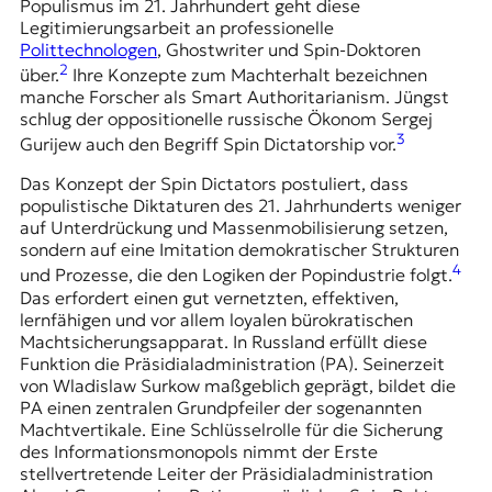
Populismus im 21. Jahrhundert geht diese
Legitimierungsarbeit an professionelle
Polittechnologen
, Ghostwriter und Spin-Doktoren
2
über.
Ihre Konzepte zum Machterhalt bezeichnen
manche Forscher als Smart Authoritarianism. Jüngst
schlug der oppositionelle russische Ökonom Sergej
3
Gurijew auch den Begriff Spin Dictatorship vor.
Das Konzept der Spin Dictators postuliert, dass
populistische Diktaturen des 21. Jahrhunderts weniger
auf Unterdrückung und Massenmobilisierung setzen,
sondern auf eine Imitation demokratischer Strukturen
4
und Prozesse, die den Logiken der Popindustrie folgt.
Das erfordert einen gut vernetzten, effektiven,
lernfähigen und vor allem loyalen bürokratischen
Machtsicherungsapparat. In Russland erfüllt diese
Funktion die Präsidialadministration (PA). Seinerzeit
von Wladislaw Surkow maßgeblich geprägt, bildet die
PA einen zentralen Grundpfeiler der sogenannten
Machtvertikale. Eine Schlüsselrolle für die Sicherung
des Informationsmonopols nimmt der Erste
stellvertretende Leiter der Präsidialadministration