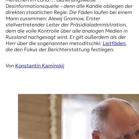
E
Desinformationsquelle – denn alle Kanäle obliegen der
K
direkten staatlichen Regie. Die Fäden laufen bei einem
Mann zusammen: Alexej Gromow, Erster
O
stellvertretender Leiter der Präsidialadministration,
dem die volle Kontrolle über alle analogen Medien in
D
Russland nachgesagt wird. Er gilt außerdem als der
Herr über die sogenannten
metoditschki
:
Leitfäden
,
E
die den Fokus der Berichterstattung festlegen.
R
Von
Konstantin Kaminskij
W
i
s
s
e
n
,
J
o
u