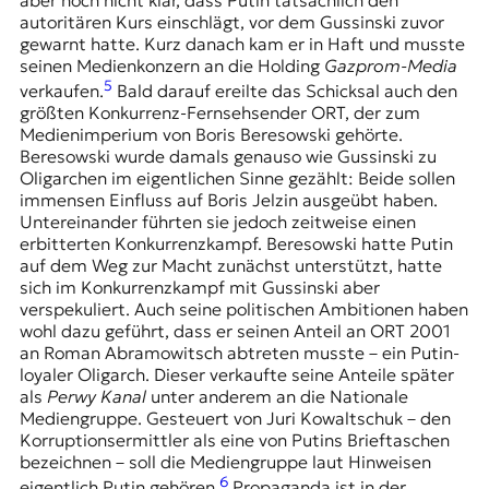
autoritären Kurs einschlägt, vor dem Gussinski zuvor
gewarnt hatte. Kurz danach kam er in Haft und musste
seinen Medienkonzern an die Holding
Gazprom-Media
5
verkaufen.
Bald darauf ereilte das Schicksal auch den
größten Konkurrenz-Fernsehsender ORT, der zum
Medienimperium von Boris Beresowski gehörte.
Beresowski wurde damals genauso wie Gussinski zu
Oligarchen im eigentlichen Sinne gezählt: Beide sollen
immensen Einfluss auf Boris Jelzin ausgeübt haben.
Untereinander führten sie jedoch zeitweise einen
erbitterten Konkurrenzkampf. Beresowski hatte Putin
auf dem Weg zur Macht zunächst unterstützt, hatte
sich im Konkurrenzkampf mit Gussinski aber
verspekuliert. Auch seine politischen Ambitionen haben
wohl dazu geführt, dass er seinen Anteil an ORT 2001
an Roman Abramowitsch abtreten musste – ein Putin-
loyaler Oligarch. Dieser verkaufte seine Anteile später
als
Perwy Kanal
unter anderem an die Nationale
Mediengruppe. Gesteuert von Juri Kowaltschuk – den
Korruptionsermittler als eine von Putins Brieftaschen
bezeichnen – soll die Mediengruppe laut Hinweisen
6
eigentlich Putin gehören.
Propaganda ist in der