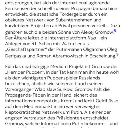
entsprungen, hat sich der international agierende
Fernsehsender schnell zu einer Propagandamaschine
entwickelt, die staatliche Fördergelder durch ein
obskures Netzwerk von Subunternehmen und
kurzlebigen Projekten an Privatpersonen verteilt. Dazu
8
gehören auch die beiden Söhne von Alexej Gromow.
Der Ältere leitet die Internetplattform
Kub
– ein
Ableger von RT. Schon mit 24 trat er als
„Geschäftspartner“ der Putin-nahen Oligarchen Oleg
9
Deripaska und Roman Abramowitsch in Erscheinung.
Für das unabhängige Medium Projekt ist Gromow der
„Herr der Puppen“. In der Tat kann man ihn heute wohl
als den wichtigsten Puppenspieler Russlands
bezeichnen, ähnlich wie seinerzeit auch seinen
Vorvorgänger Wladislaw Surkow. Gromow hält die
Propaganda-Fäden in der Hand, sichert das
Informationsmonopol des Kreml und lenkt Geldflüsse
auf dem Medienmarkt in ein weitverzweigtes
kleptokratisches Netzwerk um Putin. Als einer der
engsten Vertrauten des Präsidenten entscheidet
Gromow, welche Informationen Putin bekommt – und