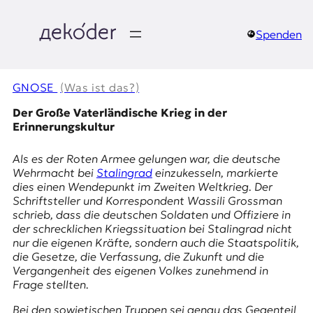
Zum
Inhalt
springen
Spenden
д
e
GNOSE
(Was ist das?)
k
Der Große Vaterländische Krieg in der
Erinnerungskultur
o
Als es der Roten Armee gelungen war, die deutsche
d
Wehrmacht bei
Stalingrad
einzukesseln, markierte
dies einen Wendepunkt im Zweiten Weltkrieg. Der
e
Schriftsteller und Korrespondent
Wassili Grossman
schrieb, dass die deutschen Soldaten und Offiziere in
r
der schrecklichen Kriegssituation bei Stalingrad nicht
nur die eigenen Kräfte, sondern auch die Staatspolitik,
|
die Gesetze, die Verfassung, die Zukunft und die
Vergangenheit des eigenen Volkes zunehmend in
D
Frage stellten.
Bei den sowjetischen Truppen sei genau das Gegenteil