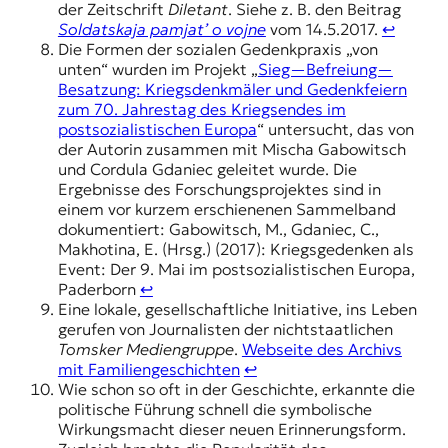
der Zeitschrift
Diletant
. Siehe z. B. den Beitrag
Soldatskaja pamjat’ o vojne
vom 14.5.2017.
↩︎
Die Formen der sozialen Gedenkpraxis „von
unten“ wurden im Projekt „
Sieg—Befreiung—
Besatzung: Kriegsdenkmäler und Gedenkfeiern
zum 70. Jahrestag des Kriegsendes im
postsozialistischen Europa
“ untersucht, das von
der Autorin zusammen mit Mischa Gabowitsch
und Cordula Gdaniec geleitet wurde. Die
Ergebnisse des Forschungsprojektes sind in
einem vor kurzem erschienenen Sammelband
dokumentiert: Gabowitsch, M., Gdaniec, C.,
Makhotina, E. (Hrsg.) (2017): Kriegsgedenken als
Event: Der 9. Mai im postsozialistischen Europa,
Paderborn
↩︎
Eine lokale, gesellschaftliche Initiative, ins Leben
gerufen von Journalisten der nichtstaatlichen
Tomsker Mediengruppe
.
Webseite des Archivs
mit Familiengeschichten
↩︎
Wie schon so oft in der Geschichte, erkannte die
politische Führung schnell die symbolische
Wirkungsmacht dieser neuen Erinnerungsform.