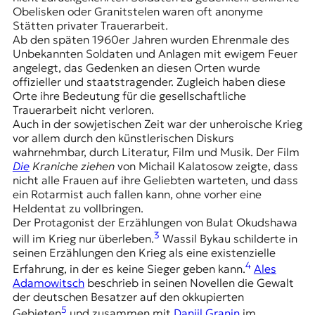
Obelisken oder Granitstelen waren oft anonyme
Stätten privater Trauerarbeit.
Ab den späten 1960er Jahren wurden Ehrenmale des
Unbekannten Soldaten und Anlagen mit ewigem Feuer
angelegt, das Gedenken an diesen Orten wurde
offizieller und staatstragender. Zugleich haben diese
Orte ihre Bedeutung für die gesellschaftliche
Trauerarbeit nicht verloren.
Auch in der sowjetischen Zeit war der unheroische Krieg
vor allem durch den künstlerischen Diskurs
wahrnehmbar, durch Literatur, Film und Musik. Der Film
Die
Kraniche ziehen
von Michail Kalatosow zeigte, dass
nicht alle Frauen auf ihre Geliebten warteten, und dass
ein Rotarmist auch fallen kann, ohne vorher eine
Heldentat zu vollbringen.
Der Protagonist der Erzählungen von Bulat Okudshawa
3
will im Krieg nur überleben.
Wassil Bykau schilderte in
seinen Erzählungen den Krieg als eine existenzielle
4
Erfahrung, in der es keine Sieger geben kann.
Ales
Adamowitsch
beschrieb in seinen Novellen die Gewalt
der deutschen Besatzer auf den okkupierten
5
Gebieten
und zusammen mit
Daniil Granin
im