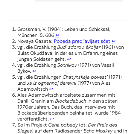
Grossman, V. (1984): Leben und Schicksal,
München, S. 686
↩︎
Novaya Gazeta:
Pobeda pred“avljaet sčet
↩︎
vgl. die Erzählung
Bud’ zdorov, školjar
(1961) von
Bulat Okudžava, in der es um Erfahrung eines
jungen Soldaten geht.
↩︎
vgl. die Erzählung
Sotnikov
(1971) von Vassil
Bykov.
↩︎
vgl. die Erzählungen
Chatynskaja povest’
(1971)
und
Ja iz ognennoj derevni
(1977) von Ales
Adamowitsch
↩︎
Ales Adamowitsch arbeitete zusammen mit
Daniil Granin am
Blockadebuch
in den späten
1970er Jahren. Das Buch, das Interviews mit
Blockadeüberlebenden beinhaltet, wurde 1984
veröffentlicht.
↩︎
So im Projekt
Cena pobedy
(dt.
Der Preis des
Sieges
) auf dem Radiosender
Echo Moskvy
und in