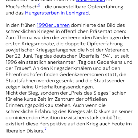
6
Blockadebuch
– die unvorstellbare Opfererfahrung
und das
Hungersterben in Leningrad
.
In den frühen
1990er Jahren
dominierte das Bild des
schrecklichen Krieges in öffentlichen Präsentationen:
Zum Thema wurden die verheerenden Niederlagen der
ersten Kriegsmonate, die doppelte Opfererfahrung
sowjetischer Kriegsgefangener, die Not der Veteranen.
Der 22. Juni, Tag des deutschen Überfalls 1941, ist seit
1996 ein staatlich anerkannter „Tag des Gedenkens und
der Trauer“. An den Kriegsdenkmälern und auf den
Ehrenfriedhöfen finden Gedenkzeremonien statt, die
Staatsfahnen werden gesenkt und die Staatssender
zeigen keine Unterhaltungssendungen.
Nicht der Sieg, sondern der „Preis des Sieges“ schien
für eine kurze Zeit im Zentrum der offiziellen
Erinnerungspolitik zu stehen. Auch wenn die
schreckliche Erfahrung des Krieges als Diskurs an seiner
dominierenden Position inzwischen stark einbüßte,
existiert diese Perspektive auf den Krieg auch heute im
7
liberalen Diskurs.