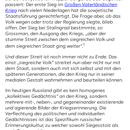
E
passiert: Der erste Sieg im
Großen Vaterländischen
K
Krieg
nach vielen Niederlagen hat die sowjetische
Staatsführung gerechtfertigt. Die Frage aber, ob das
O
Volk wegen oder trotz der Regierung siegte, blieb
offen. Der Sieg bei Stalingrad bestimmte, so
D
Grossman, den Ausgang des Kriegs, „aber der
stumme Streit zwischen dem siegreichen Volk und
E
1
dem siegreichen Staat ging weiter“.
R
Und dieser Streit ist noch immer nicht zu Ende. Das
einst „siegreiche Volk“ streitet nun aber nicht nur mit
dem Staat, sondern auch mit sich selbst und mit den
W
späteren Generationen, die den Krieg nur in seiner
i
medialen Gestalt wahrnehmen und beurteilen können.
s
Im heutigen Russland gibt es kein homogenes
s
„kollektives Gedächtnis“ an den Krieg, sondern
e
mehrere mit-, neben-, und gegeneinander existierende
n
und agierende Bilder der Kriegserinnerung. Die
,
Verflechtung des politischen und individuellen
J
Gedächtnisses ist das Spezifikum russischer
o
Erinnerungskultur, zu welcher sowohl Siegesstolz als
u