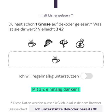
1
Inhalt bisher gelesen
↑
Du hast schon
1 Gnose
auf dekoder gelesen.* Was
ist sie dir wert? Vielleicht
3 €
?
☕️
🍕
🌹
💰
☕️
Switch
Ich will regelmäßig unterstützen
Mit 3 € einmalig danken!
* Diese Daten werden ausschließlich lokal in deinem Browser
gespeichert!
Ich unterstütze dekoder bereits 🫶