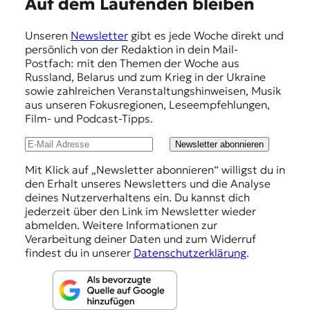
E
Auf dem Laufenden bleiben
m
Unseren
Newsletter
gibt es jede Woche direkt und
p
persönlich von der Redaktion in dein Mail-
f
Postfach: mit den Themen der Woche aus
Russland, Belarus und zum Krieg in der Ukraine
e
sowie zahlreichen Veranstaltungshinweisen, Musik
h
aus unseren Fokusregionen, Leseempfehlungen,
Film- und Podcast-Tipps.
l
u
Newsletter abonnieren
n
Mit Klick auf „Newsletter abonnieren“ willigst du in
den Erhalt unseres Newsletters und die Analyse
g
deines Nutzerverhaltens ein. Du kannst dich
e
jederzeit über den Link im Newsletter wieder
abmelden. Weitere Informationen zur
n
Verarbeitung deiner Daten und zum Widerruf
findest du in unserer
Datenschutzerklärung
.