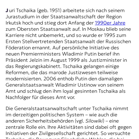
E
K
Juri Tschaika (geb. 1951) arbeitete sich nach seinem
Jurastudium in der Staatsanwaltschaft der Region
O
Irkutsk hoch und stieg dort Anfang der
1990er Jahre
zum Obersten Staatsanwalt auf. In Moskau blieb seine
D
Karriere nicht unbemerkt, und so wurde er 1995 zum
Ersten Stellvertretenden Staatsanwalt der Russischen
E
Föderation ernannt. Auf persönliche Initiative des
neuen Premierministers Wladimir Putin berief ihn
R
Präsident Jelzin im August 1999 als Justizminister in
das Regierungskabinett. Tschaika gelangen einige
Reformen, die das marode Justizwesen teilweise
W
modernisierten. 2006 enthob Putin den damaligen
i
Generalstaatsanwalt Wladimir Ustinow von seinem
s
Amt und schlug den ihm loyal gesinnten Tschaika als
s
Nachfolger für dieses Amt vor.
e
Die Generalstaatsanwaltschaft unter Tschaika nimmt
n
im derzeitigen politischen System – wie auch die
,
anderen Sicherheitsbehörden (vgl.
Silowiki
) – eine
J
zentrale Rolle ein. Ihre Aktivitäten sind dabei oft gegen
o
Initiativen der Zivilgesellschaft gerichtet. So versuchte
u