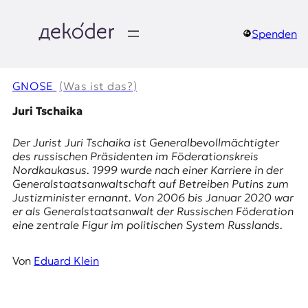
Zum
Inhalt
springen
Spenden
д
e
GNOSE
(Was ist das?)
k
Juri Tschaika
o
Der Jurist Juri Tschaika ist Generalbevollmächtigter
des russischen Präsidenten im Föderationskreis
d
Nordkaukasus. 1999 wurde nach einer Karriere in der
Generalstaatsanwaltschaft auf Betreiben Putins zum
e
Justizminister ernannt. Von 2006 bis Januar 2020 war
er als Generalstaatsanwalt der Russischen Föderation
r
eine zentrale Figur im politischen System Russlands.
|
Von
Eduard Klein
D