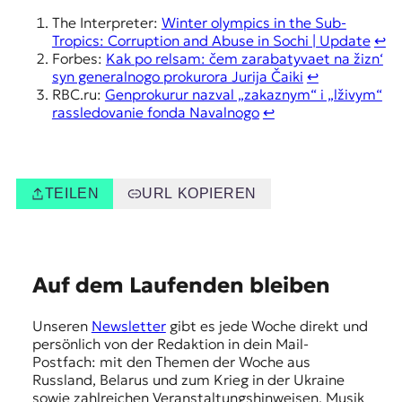
The Interpreter:
Winter olympics in the Sub-
Tropics: Corruption and Abuse in Sochi | Update
↩︎
Forbes:
Kak po relsam: čem zarabatyvaet na žizn‘
syn generalnogo prokurora Jurija Čaiki
↩︎
RBC.ru:
Genprokurur nazval „zakaznym“ i „lživym“
rassledovanie fonda Navalnogo
↩︎
TEILEN
URL KOPIEREN
E
Auf dem Laufenden bleiben
m
Unseren
Newsletter
gibt es jede Woche direkt und
p
persönlich von der Redaktion in dein Mail-
f
Postfach: mit den Themen der Woche aus
Russland, Belarus und zum Krieg in der Ukraine
e
sowie zahlreichen Veranstaltungshinweisen, Musik