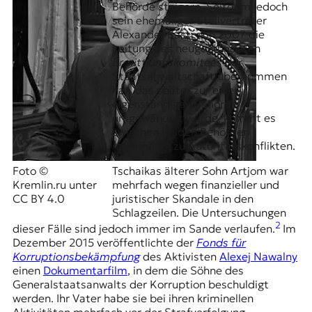
Behörde steigern. Seitdem jedoch
t
sein ehemaliger Stellvertreter
e
Alexander Bastrykin 2007 die
n
Leitung des neugegründeten
z
Ermittlungskomitees
der
z
Staatsanwaltschaft übernommen
u
hat, das später zur einer
O
eigenständigen Behörde
s
umgewandelt wurde, kommt es
t
zwischen beiden Behörden
e
regelmäßig zu Autoritätskonflikten.
u
r
Foto ©
Tschaikas älterer Sohn Artjom war
o
Kremlin.ru unter
mehrfach wegen finanzieller und
p
CC BY 4.0
juristischer Skandale in den
a
Schlagzeilen. Die Untersuchungen
.
2
dieser Fälle sind jedoch immer im Sande verlaufen.
Im
Dezember 2015 veröffentlichte der
Fonds für
Korruptionsbekämpfung
des Aktivisten
Alexej Nawalny
einen
Dokumentarfilm
, in dem die Söhne des
Generalstaatsanwalts der Korruption beschuldigt
werden. Ihr Vater habe sie bei ihren kriminellen