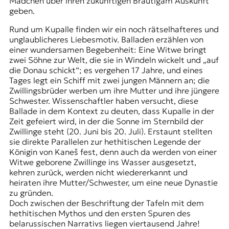
Mädchen über ihren zukünftigen Bräutigam Auskunft
geben.
Rund um Kupalle finden wir ein noch rätselhafteres und
unglaublicheres Liebesmotiv. Balladen erzählen von
einer wundersamen Begebenheit: Eine Witwe bringt
zwei Söhne zur Welt, die sie in Windeln wickelt und „auf
die Donau schickt“; es vergehen 17 Jahre, und eines
Tages legt ein Schiff mit zwei jungen Männern an; die
Zwillingsbrüder werben um ihre Mutter und ihre jüngere
Schwester. Wissenschaftler haben versucht, diese
Ballade in dem Kontext zu deuten, dass Kupalle in der
Zeit gefeiert wird, in der die Sonne im Sternbild der
Zwillinge steht (20. Juni bis 20. Juli). Erstaunt stellten
sie direkte Parallelen zur hethitischen Legende der
Königin von Kaneš fest, denn auch da werden von einer
Witwe geborene Zwillinge ins Wasser ausgesetzt,
kehren zurück, werden nicht wiedererkannt und
heiraten ihre Mutter/Schwester, um eine neue Dynastie
zu gründen.
Doch zwischen der Beschriftung der Tafeln mit dem
hethitischen Mythos und den ersten Spuren des
belarussischen Narrativs liegen viertausend Jahre!