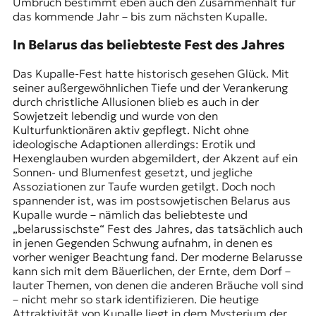
Umbruch bestimmt eben auch den Zusammenhalt für
das kommende Jahr – bis zum nächsten Kupalle.
In Belarus das beliebteste Fest des Jahres
Das Kupalle-Fest hatte historisch gesehen Glück. Mit
seiner außergewöhnlichen Tiefe und der Verankerung
durch christliche Allusionen blieb es auch in der
Sowjetzeit lebendig und wurde von den
Kulturfunktionären aktiv gepflegt. Nicht ohne
ideologische Adaptionen allerdings: Erotik und
Hexenglauben wurden abgemildert, der Akzent auf ein
Sonnen- und Blumenfest gesetzt, und jegliche
Assoziationen zur Taufe wurden getilgt. Doch noch
spannender ist, was im postsowjetischen Belarus aus
Kupalle wurde – nämlich das beliebteste und
„belarussischste“ Fest des Jahres, das tatsächlich auch
in jenen Gegenden Schwung aufnahm, in denen es
vorher weniger Beachtung fand. Der moderne Belarusse
kann sich mit dem Bäuerlichen, der Ernte, dem Dorf –
lauter Themen, von denen die anderen Bräuche voll sind
– nicht mehr so stark identifizieren. Die heutige
Attraktivität von Kupalle liegt in dem Mysterium der