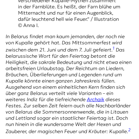
E
verschiedener Kupalle-Mythen zusammen:
in der Farnblüte. Es heißt, der Farn blühe um
K
Mitternacht und nur für einen Augenblick,
dafür leuchtend hell wie Feuer.“ / Illustration
O
© Anna I.
D
In Belarus findet man kaum jemanden, der noch nie
von Kupalle gehört hat. Das Mittsommerfest wird
E
1
zwischen dem 21. Juni und dem 7. Juli gefeiert.
Das
belarussische Wort für den Feiertag betont die
R
Heiligkeit, die sakrale Bedeutung und nicht etwa einen
arbeitsfreien Urlaubstag. Der Reichtum an Liedern,
Bräuchen, Überlieferungen und Legenden rund um
W
Kupalle könnte einen ganzen Jahreskreis füllen.
i
Ausgehend von einem einheitlichen Kern finden sich
s
über ganz Belarus verteilt viele Varianten – ein
s
weiteres Indiz für die tiefreichende
Archaik
dieses
e
Festes. Zur selben Zeit feiern auch alle Nachbarländer
n
von Belarus die Sommersonnenwende, die in Litauen
,
und Lettland sogar ein staatlicher Feiertag ist. Doch
J
nun hinein in die wundersame Welt der Hexen und
o
2
Zauberer, der magischen Feuer und Kräuter: Kupalle.
u