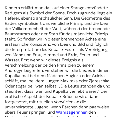
Kindern erklärt man das auf einer Stange entzündete
Rad gern als Symbol der Sonne. Doch zugrunde liegt ein
tieferer, ebenso anschaulicher Sinn. Die Geometrie des
Rades symbolisiert das weibliche Prinzip und die Idee
der Vollkommenheit der Welt, während der brennende
Baumstamm oder der Stab für das männliche Prinzip
steht. So finden wir in dieser brennenden Achse eine
erstaunliche Konsistenz von Idee und Bild und folglich
die Interpretation des Kupalle-Festes als Vereinigung
von Mann und Frau, Himmel und Erde, Feuer und
Wasser. Erst wenn wir dieses Ereignis als
Verschmelzung der beiden Prinzipien zu einem
Androgyn begreifen, verstehen wir die Lieder, in denen
Kupalka mal bei dem Mädchen Auginka oder Axinka
schläft, mal bei dem Jungen Maximka oder Zjareschka.
Oder sogar bei Iwan selbst: „Die Leute standen da und
staunten, dass Iwan und Kupalka verliebt waren.“ Der
erotische Aspekt der Kupalle-Bräuche wird dann
fortgesetzt, mit rituellen Vorwürfen an die
unverheiratete Jugend, wenn Pärchen dann paarweise
übers Feuer springen, und
Wahrsagerinnen
den