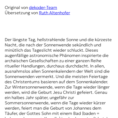
r
n
Original von
dekoder-Team
a
Übersetzung von
Ruth Altenhofer
l
i
s
m
u
Der längste Tag, hellstrahlende Sonne und die kürzeste
s
Nacht, die nach der Sonnenwende sekündlich und
u
minütlich das Tageslicht wieder schluckt. Dieses
n
augenfällige astronomische Phänomen inspirierte die
d
archaischen Gesellschaften zu einer ganzen Reihe
M
ritueller Handlungen, durchaus durchdacht. In allen,
e
ausnahmslos allen Sonnenkalendern der Welt sind die
d
Sonnenwenden vermerkt. Und die meisten Feiertage
i
des Christentums basieren auf dem Sonnenkalender.
e
Zur Wintersonnenwende, wenn die Tage wieder länger
n
werden, wird die Geburt Jesu Christi gefeiert. Genau
k
ein halbes Jahr später, ungefähr zur
o
Sommersonnenwende, wenn die Tage wieder kürzer
m
werden, feiert man die Geburt von Johannes dem
p
Täufer, der Gottes Sohn mit einem Bad (baden =
e