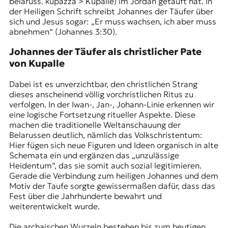
belaruss. kupazza > Kupalle) im Jordan getauft hat. In
t
der Heiligen Schrift schreibt Johannes der Täufer über
e
sich und Jesus sogar: „Er muss wachsen, ich aber muss
n
abnehmen“ (Johannes 3:30).
z
z
Johannes der Täufer als christlicher Pate
u
von Kupalle
O
s
Dabei ist es unverzichtbar, den christlichen Strang
t
dieses anscheinend völlig vorchristlichen Ritus zu
e
verfolgen. In der Iwan-, Jan-, Johann-Linie erkennen wir
u
eine logische Fortsetzung ritueller Aspekte. Diese
r
machen die traditionelle Weltanschauung der
o
Belarussen deutlich, nämlich das Volkschristentum:
p
Hier fügen sich neue Figuren und Ideen organisch in alte
a
Schemata ein und ergänzen das „unzulässige
.
Heidentum“, das sie somit auch sozial legitimieren.
Gerade die Verbindung zum heiligen Johannes und dem
Motiv der Taufe sorgte gewissermaßen dafür, dass das
Fest über die Jahrhunderte bewahrt und
weiterentwickelt wurde.
Die archaischen Wurzeln bestehen bis zum heutigen