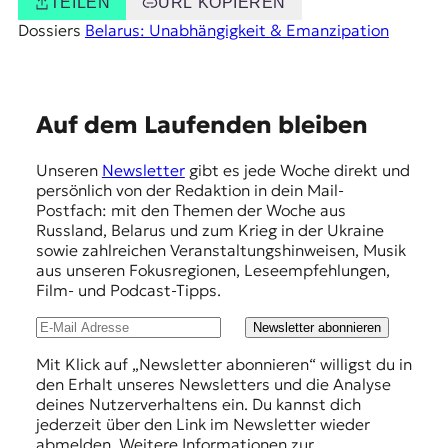
TEILEN
URL KOPIEREN
Dossiers
Belarus: Unabhängigkeit & Emanzipation
E
Auf dem Laufenden bleiben
m
Unseren
Newsletter
gibt es jede Woche direkt und
p
persönlich von der Redaktion in dein Mail-
f
Postfach: mit den Themen der Woche aus
Russland, Belarus und zum Krieg in der Ukraine
e
sowie zahlreichen Veranstaltungshinweisen, Musik
h
aus unseren Fokusregionen, Leseempfehlungen,
Film- und Podcast-Tipps.
l
u
Newsletter abonnieren
n
Mit Klick auf „Newsletter abonnieren“ willigst du in
den Erhalt unseres Newsletters und die Analyse
g
deines Nutzerverhaltens ein. Du kannst dich
e
jederzeit über den Link im Newsletter wieder
abmelden. Weitere Informationen zur