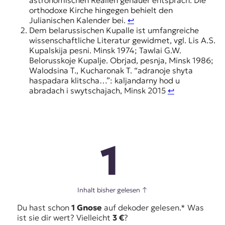
astronomischen Realien genauer entsprach. Die
orthodoxe Kirche hingegen behielt den
Julianischen Kalender bei.
↩︎
Dem belarussischen Kupalle ist umfangreiche
wissenschaftliche Literatur gewidmet, vgl. Lis A.S.
Kupalskija pesni. Minsk 1974; Tawlai G.W.
Belorusskoje Kupalje. Obrjad, pesnja, Minsk 1986;
Walodsina T., Kucharonak T. “adranoje shyta
haspadara klitscha…”: kaljandarny hod u
abradach i swytschajach, Minsk 2015
↩︎
1
Inhalt bisher gelesen
↑
Du hast schon
1 Gnose
auf dekoder gelesen.* Was
ist sie dir wert? Vielleicht
3 €
?