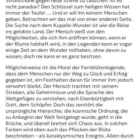
Strohschuhe gegen neue Stiefel zu tauschen. Ist es
nicht paradox? Den Schlüssel zum heiligen Wissen hat
immer der Teufel … Und er will ihn keinem Menschen
geben. Betrachten wir das mal von einer anderen Seite.
Die Suche nach dem Kupalle-Wunder ist wie die Reise
ins gelobte Land. Der Mensch weiß von den
Möglichkeiten, die sich ihm eröffnen können, wenn er
der Blume habhaft wird, in den Legenden kann er sogar
einige Zeit an dem Wunder teilhaben, ohne davon zu
wissen, doch nie kann er es ganz besitzen.
Möglicherweise ist die Moral der Farnblütenlegende,
dass dem Menschen nur der Weg zu Glück und Erfolg
gegeben ist, ein Festhalten daran für immer ihm jedoch
verwehrt bleibt. Der Mensch trachtet mit seinem
Streben, alle Geheimnisse und die Sprache des
Weltgefüges zu verstehen, nach Ebenbürtigkeit mit
Gott, dem Schöpfer. Doch das zerstört die
ursprüngliche Hierarchie; die kosmische Ordnung, die
zu Anbeginn der Welt festgelegt wurde, geht in die
Brüche, und überall breitet sich Chaos aus. In solchen
Farben wird eben auch das Pflücken der Blüte
beschrieben – als kataklysmisches Ereignis. Allein durch