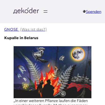
Zum
Inhalt
springen
Spenden
д
e
GNOSE
(Was ist das?)
k
Kupalle in Belarus
o
d
e
r
|
D
„In einer weiteren Pflanze laufen die Fäden