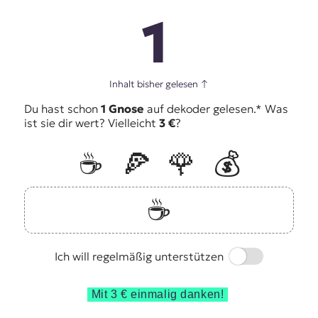
1
Inhalt bisher gelesen
↑
Du hast schon
1 Gnose
auf dekoder gelesen.* Was
ist sie dir wert? Vielleicht
3 €
?
☕️
🍕
🌹
💰
☕️
Switch
Ich will regelmäßig unterstützen
Mit 3 € einmalig danken!