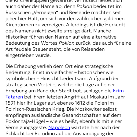
die Kirchenkuppeln gewährte. Vermutlich leitet sich
t
auch daher der Name ab, denn
Poklon
bedeutet im
e
Russischen „Verneigen“ und Reisende machten seit
n
jeher hier Halt, um sich vor den zahlreichen goldenen
z
Kirchtürmen zu verneigen. Allerdings ist die Herkunft
z
des Namens nicht zweifelsfrei geklärt. Manche
u
Historiker führen den Namen auf eine alternative
O
Bedeutung des Wortes
Poklon
zurück, das auch für eine
s
Art feudale Steuer steht, die von Reisenden
t
eingetrieben wurde.
e
Die Erhebung verlieh dem Ort eine strategische
u
Bedeutung. Er ist in vielfacher – historischer wie
r
symbolischer – Hinsicht bedeutsam. Aufgrund der
o
strategischen Vorteile, welche die Lage auf einer
p
Erhebung am Rand der Stadt bot, schlugen die
Krim-
a
Tataren
bei ihrem letzten Angriff auf Moskau im Jahr
.
1591 hier ihr Lager auf, ebenso 1612 die Polen im
Polnisch-Russischen Krieg. Die Moskowiter selbst
empfingen ausländische Gesandtschaften auf dem
Poklonnaja-Hügel – wie es heißt, ebenfalls mit einer
Verneigungsgeste.
Napoleon
wartete hier nach der
Schlacht bei Borodino
auf die Aushändigung der