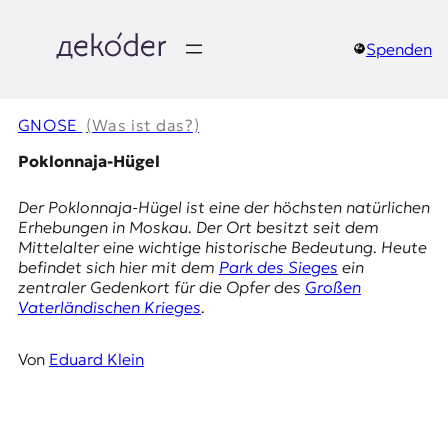
Zum
Inhalt
springen
Spenden
д
e
GNOSE
(Was ist das?)
k
Poklonnaja-Hügel
o
Der Poklonnaja-Hügel ist eine der höchsten natürlichen
Erhebungen in Moskau. Der Ort besitzt seit dem
d
Mittelalter eine wichtige historische Bedeutung. Heute
befindet sich hier mit dem
Park des Sieges
ein
e
zentraler Gedenkort für die Opfer des
Großen
Vaterländischen Krieges
.
r
|
Von
Eduard Klein
D