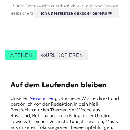
* Diese Daten werden ausschließlich lokal in deinem Browser
gespeichert!
Ich unterstütze dekoder bereits 🫶
TEILEN
URL KOPIEREN
E
Auf dem Laufenden bleiben
m
Unseren
Newsletter
gibt es jede Woche direkt und
p
persönlich von der Redaktion in dein Mail-
f
Postfach: mit den Themen der Woche aus
Russland, Belarus und zum Krieg in der Ukraine
e
sowie zahlreichen Veranstaltungshinweisen, Musik
h
aus unseren Fokusregionen, Leseempfehlungen,