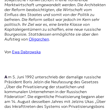
E
Marktwirtschaft umgewandelt werden. Die Architekten
K
der Reform beabsichtigten, die Wirtschaft vom
Einfluss des Staates und somit von der Politik zu
O
befreien. Die Reform selbst war jedoch im Kern sehr
politisch. Ihr Ziel war es, eine breite Klasse von
D
Kapitaleigentümern zu schaffen, eine neue russische
Bourgeoisie. Stattdessen ermöglichte sie aber den
E
Aufstieg von
Oligarchen
.
R
Von
Ewa Dabrowska
W
i
s
s
Am 5. Juni 1992 unterschrieb der damalige russische
e
Präsident
Boris Jelzin
die Neufassung des Gesetzes
n
„Über die Privatisierung der staatlichen und
,
kommunalen Unternehmen in der Russischen
J
Föderation“. Die eigentliche Privatisierung begann aber
o
am 14. August desselben Jahres mit Jelzins
Ukas
„Über
u
das Inkrafttreten des Systems von Privatisierungsbons