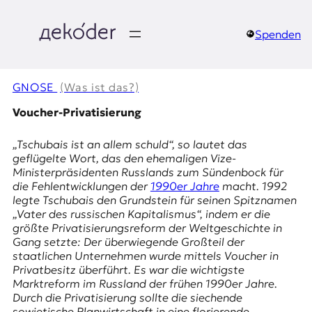
Zum
Inhalt
springen
Spenden
д
e
GNOSE
(Was ist das?)
k
Voucher-Privatisierung
o
„
Tschubais
ist an allem schuld“, so lautet das
geflügelte Wort, das den ehemaligen Vize-
d
Ministerpräsidenten Russlands zum Sündenbock für
die Fehlentwicklungen der
1990er Jahre
macht. 1992
e
legte Tschubais den Grundstein für seinen Spitznamen
„Vater des russischen Kapitalismus“, indem er die
r
größte Privatisierungsreform der Weltgeschichte in
Gang setzte: Der überwiegende Großteil der
|
staatlichen Unternehmen wurde mittels
Voucher
in
Privatbesitz überführt. Es war die wichtigste
D
Marktreform im Russland der frühen 1990er Jahre.
Durch die Privatisierung sollte die siechende
sowjetische Planwirtschaft in eine florierende