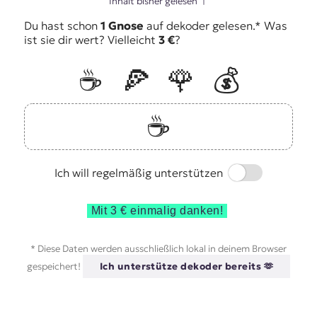
Inhalt bisher gelesen
↑
Du hast schon
1 Gnose
auf dekoder gelesen.* Was
ist sie dir wert? Vielleicht
3 €
?
☕️
🍕
🌹
💰
☕️
Switch
Ich will regelmäßig unterstützen
Mit 3 € einmalig danken!
* Diese Daten werden ausschließlich lokal in deinem Browser
gespeichert!
Ich unterstütze dekoder bereits 🫶