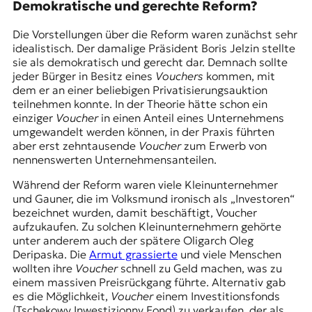
Demokratische und gerechte Reform?
Die Vorstellungen über die Reform waren zunächst sehr
idealistisch. Der damalige Präsident Boris Jelzin stellte
sie als demokratisch und gerecht dar. Demnach sollte
jeder Bürger in Besitz eines
Vouchers
kommen, mit
dem er an einer beliebigen Privatisierungsauktion
teilnehmen konnte. In der Theorie hätte schon ein
einziger
Voucher
in einen Anteil eines Unternehmens
umgewandelt werden können, in der Praxis führten
aber erst zehntausende
Voucher
zum Erwerb von
nennenswerten Unternehmensanteilen.
Während der Reform waren viele Kleinunternehmer
und Gauner, die im Volksmund ironisch als „Investoren“
bezeichnet wurden, damit beschäftigt, Voucher
aufzukaufen. Zu solchen Kleinunternehmern gehörte
unter anderem auch der spätere Oligarch Oleg
Deripaska. Die
Armut grassierte
und viele Menschen
wollten ihre
Voucher
schnell zu Geld machen, was zu
einem massiven Preisrückgang führte. Alternativ gab
es die Möglichkeit,
Voucher
einem Investitionsfonds
(Tschekowy Inwestizionny Fond) zu verkaufen, der als