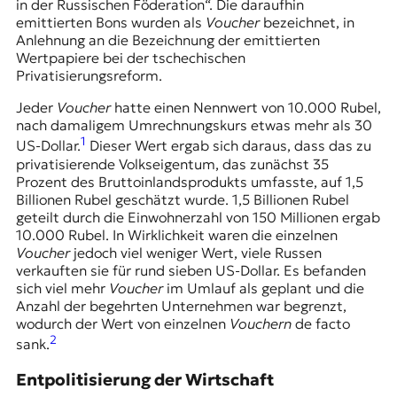
r
in der Russischen Föderation“. Die daraufhin
n
emittierten Bons wurden als
Voucher
bezeichnet, in
a
Anlehnung an die Bezeichnung der emittierten
l
Wertpapiere bei der tschechischen
i
Privatisierungsreform.
s
Jeder
Voucher
hatte einen Nennwert von 10.000 Rubel,
m
nach damaligem Umrechnungskurs etwas mehr als 30
u
1
s
US-Dollar.
Dieser Wert ergab sich daraus, dass das zu
u
privatisierende Volkseigentum, das zunächst 35
n
Prozent des Bruttoinlandsprodukts umfasste, auf 1,5
d
Billionen Rubel geschätzt wurde. 1,5 Billionen Rubel
M
geteilt durch die Einwohnerzahl von 150 Millionen ergab
e
10.000 Rubel. In Wirklichkeit waren die einzelnen
d
Voucher
jedoch viel weniger Wert, viele Russen
i
verkauften sie für rund sieben US-Dollar. Es befanden
e
sich viel mehr
Voucher
im Umlauf als geplant und die
n
Anzahl der begehrten Unternehmen war begrenzt,
k
wodurch der Wert von einzelnen
Vouchern
de facto
o
2
sank.
m
p
Entpolitisierung der Wirtschaft
e