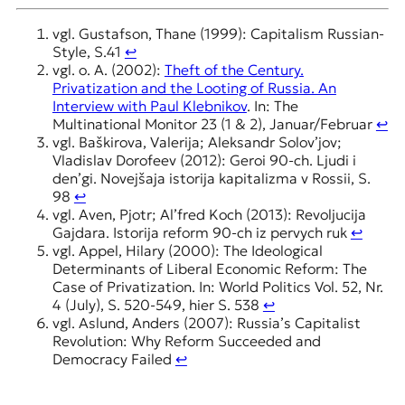
vgl. Gustafson, Thane (1999): Capitalism Russian-
Style, S.41
↩︎
vgl. o. A. (2002):
Theft of the Century.
Privatization and the Looting of Russia. An
Interview with Paul Klebnikov
. In: The
Multinational Monitor 23 (1 & 2), Januar/Februar
↩︎
vgl. Baškirova, Valerija; Aleksandr Solov’jov;
Vladislav Dorofeev (2012): Geroi 90-ch. Ljudi i
den’gi. Novejšaja istorija kapitalizma v Rossii, S.
98
↩︎
vgl. Aven, Pjotr; Al’fred Koch (2013): Revoljucija
Gajdara. Istorija reform 90-ch iz pervych ruk
↩︎
vgl. Appel, Hilary (2000): The Ideological
Determinants of Liberal Economic Reform: The
Case of Privatization. In: World Politics Vol. 52, Nr.
4 (July), S. 520-549, hier S. 538
↩︎
vgl. Aslund, Anders (2007): Russia’s Capitalist
Revolution: Why Reform Succeeded and
Democracy Failed
↩︎