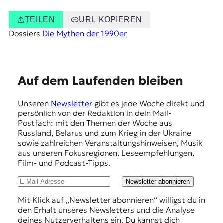
TEILEN
URL KOPIEREN
Dossiers
Die Mythen der 1990er
E
Auf dem Laufenden bleiben
m
Unseren
Newsletter
gibt es jede Woche direkt und
p
persönlich von der Redaktion in dein Mail-
f
Postfach: mit den Themen der Woche aus
Russland, Belarus und zum Krieg in der Ukraine
e
sowie zahlreichen Veranstaltungshinweisen, Musik
h
aus unseren Fokusregionen, Leseempfehlungen,
Film- und Podcast-Tipps.
l
u
Newsletter abonnieren
n
Mit Klick auf „Newsletter abonnieren“ willigst du in
den Erhalt unseres Newsletters und die Analyse
g
deines Nutzerverhaltens ein. Du kannst dich