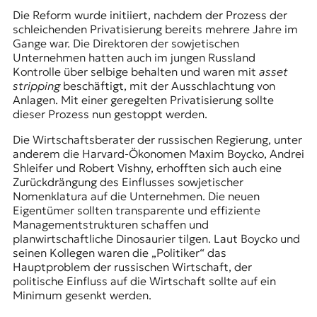
t
Die Reform wurde initiiert, nachdem der Prozess der
e
schleichenden Privatisierung bereits mehrere Jahre im
n
Gange war. Die Direktoren der sowjetischen
z
Unternehmen hatten auch im jungen Russland
z
Kontrolle über selbige behalten und waren mit
asset
u
stripping
beschäftigt, mit der Ausschlachtung von
O
Anlagen. Mit einer geregelten Privatisierung sollte
s
dieser Prozess nun gestoppt werden.
t
Die Wirtschaftsberater der russischen Regierung, unter
e
anderem die Harvard-Ökonomen Maxim Boycko, Andrei
u
Shleifer und Robert Vishny, erhofften sich auch eine
r
Zurückdrängung des Einflusses sowjetischer
o
Nomenklatura auf die Unternehmen. Die neuen
p
Eigentümer sollten transparente und effiziente
a
Managementstrukturen schaffen und
.
planwirtschaftliche Dinosaurier tilgen. Laut Boycko und
seinen Kollegen waren die „Politiker“ das
Hauptproblem der russischen Wirtschaft, der
politische Einfluss auf die Wirtschaft sollte auf ein
Minimum gesenkt werden.