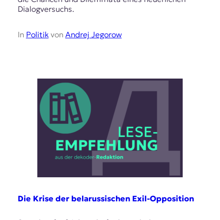
Dialogversuchs.
In
Politik
von
Andrej Jegorow
Die Krise der belarussischen Exil-Opposition