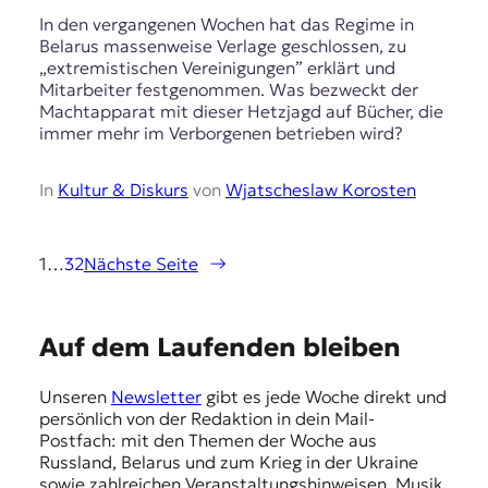
In den vergangenen Wochen hat das Regime in
Belarus massenweise Verlage geschlossen, zu
„extremistischen Vereinigungen” erklärt und
Mitarbeiter festgenommen. Was bezweckt der
Machtapparat mit dieser Hetzjagd auf Bücher, die
immer mehr im Verborgenen betrieben wird?
In
Kultur & Diskurs
von
Wjatscheslaw Korosten
1
…
32
Nächste Seite
→
E
Auf dem Laufenden bleiben
m
Unseren
Newsletter
gibt es jede Woche direkt und
p
persönlich von der Redaktion in dein Mail-
f
Postfach: mit den Themen der Woche aus
Russland, Belarus und zum Krieg in der Ukraine
e
sowie zahlreichen Veranstaltungshinweisen, Musik