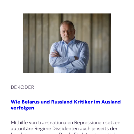
t
e
n
z
z
u
O
s
t
e
u
r
o
p
DEKODER
a
.
Wie Belarus und Russland Kritiker im Ausland
verfolgen
Mithilfe von transnationalen Repressionen setzen
autoritäre Regime Dissidenten auch jenseits der