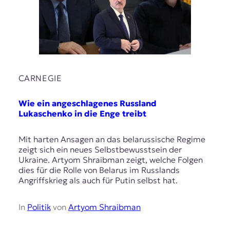
r
n
a
l
i
s
m
u
CARNEGIE
s
u
Wie ein angeschlagenes Russland
n
Lukaschenko in die Enge treibt
d
M
e
Mit harten Ansagen an das belarussische Regime
d
zeigt sich ein neues Selbstbewusstsein der
i
Ukraine. Artyom Shraibman zeigt, welche Folgen
e
dies für die Rolle von Belarus im Russlands
n
Angriffskrieg als auch für Putin selbst hat.
k
o
In
Politik
von
Artyom Shraibman
m
p
e