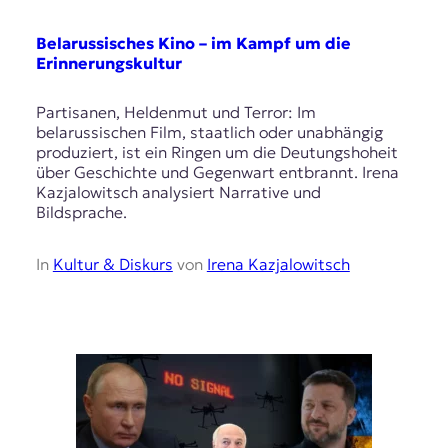
E
K
Belarussisches Kino – im Kampf um die
Erinnerungskultur
O
D
Partisanen, Heldenmut und Terror: Im
belarussischen Film, staatlich oder unabhängig
E
produziert, ist ein Ringen um die Deutungshoheit
über Geschichte und Gegenwart entbrannt. Irena
R
Kazjalowitsch analysiert Narrative und
Bildsprache.
W
In
Kultur & Diskurs
von
Irena Kazjalowitsch
i
s
s
e
n
,
J
o
u