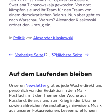
Swetlana Tichanowskaja geworden. Von dort
kämpfen sie und ihr Team für den Traum von
einem demokratischen Belarus. Nun aber geht es
nach Warschau. Warum? Alexander Klaskowski
ordnet den Umzug ein.
In
Politik
von
Alexander Klaskowski
←
Vorherige Seite
1
2
…
32
Nächste Seite
→
E
Auf dem Laufenden bleiben
m
Unseren
Newsletter
gibt es jede Woche direkt und
p
persönlich von der Redaktion in dein Mail-
f
Postfach: mit den Themen der Woche aus
Russland, Belarus und zum Krieg in der Ukraine
e
sowie zahlreichen Veranstaltungshinweisen, Musik
h
aus unseren Fokusregionen, Leseempfehlungen,