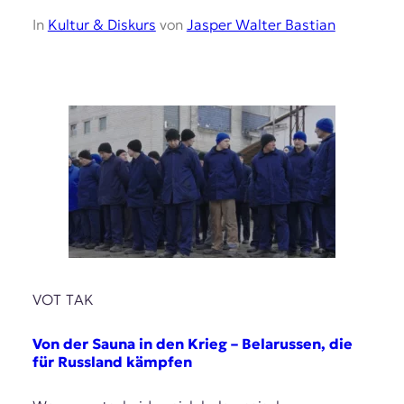
t
In
Kultur & Diskurs
von
Jasper Walter Bastian
e
n
z
z
u
O
s
t
e
u
r
o
p
a
.
VOT TAK
Von der Sauna in den Krieg – Belarussen, die
für Russland kämpfen