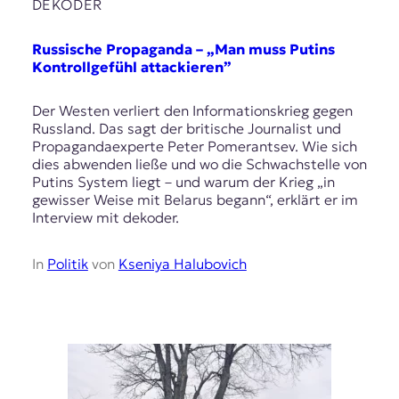
E
DEKODER
K
Russische Propaganda – „Man muss Putins
O
Kontrollgefühl attackieren”
D
Der Westen verliert den Informationskrieg gegen
Russland. Das sagt der britische Journalist und
E
Propagandaexperte Peter Pomerantsev. Wie sich
dies abwenden ließe und wo die Schwachstelle von
R
Putins System liegt – und warum der Krieg „in
gewisser Weise mit Belarus begann“, erklärt er im
Interview mit dekoder.
W
i
s
In
Politik
von
Kseniya Halubovich
s
e
n
,
J
o
u