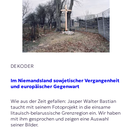
r
n
a
l
i
s
m
u
s
u
n
DEKODER
d
M
e
Im Niemandsland sowjetischer Vergangenheit
d
und europäischer Gegenwart
i
e
Wie aus der Zeit gefallen: Jasper Walter Bastian
n
taucht mit seinem Fotoprojekt in die einsame
k
litauisch-belarussische Grenzregion ein. Wir haben
o
mit ihm gesprochen und zeigen eine Auswahl
m
seiner Bilder.
p
e