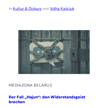
In
Kultur & Diskurs
von
Volha Kaściuk
MEDIAZONA BELARUS
Der Fall „Hajun“: den Widerstandsgeist
brechen