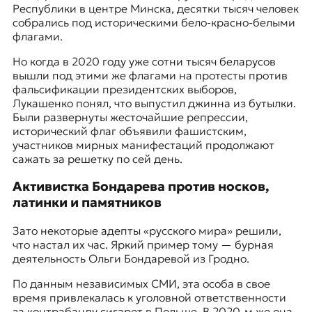
Республики
в центре Минска, десятки тысяч человек
собрались под историческими бело-красно-белыми
флагами.
Но когда в 2020 году уже сотни тысяч беларусов
вышли под этими же флагами на протесты против
фальсификации президентских выборов,
Лукашенко понял, что выпустил джинна из бутылки.
Были развернуты жесточайшие репрессии,
исторический флаг объявили фашистским,
участников мирных манифестаций продолжают
сажать за решетку по сей день.
Активистка Бондарева против носков,
латинки и памятников
Зато некоторые адепты «русского мира» решили,
что настал их час. Яркий пример тому — бурная
деятельность Ольги Бондаревой из Гродно.
По данным независимых СМИ, эта особа в свое
время привлекалась к уголовной ответственности
за контрабанду сигарет в Польше. В 2020-м же она