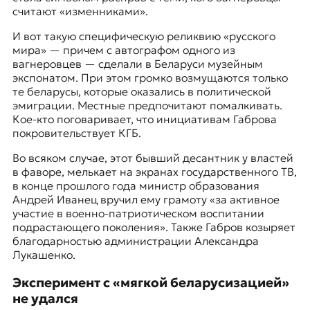
я
считают «изменниками».
ж
у
И вот такую специфическую реликвию «русского
р
мира» — причем с автографом одного из
н
вагнеровцев — сделали в Беларуси музейным
а
экспонатом. При этом громко возмущаются только
л
те беларусы, которые оказались в политической
и
эмиграции. Местные предпочитают помалкивать.
с
Кое-кто поговаривает, что инициативам Габрова
т
покровительствует КГБ.
и
к
Во всяком случае, этот бывший десантник у властей
а
в фаворе, мелькает на экранах государственного ТВ,
в
в конце прошлого года министр образования
п
Андрей Иванец вручил ему грамоту «за активное
е
участие в военно-патриотическом воспитании
р
подрастающего поколения». Также Габров козыряет
е
благодарностью администрации Александра
в
Лукашенко.
о
д
Эксперимент с «мягкой беларусизацией»
е
не удался
и