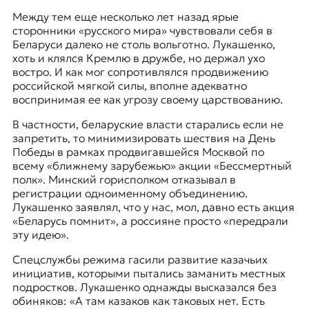
к
Между тем еще несколько лет назад ярые
о
сторонники «русского мира» чувствовали себя в
н
Беларуси далеко не столь вольготно. Лукашенко,
т
хоть и клялся Кремлю в дружбе, но держал ухо
е
востро. И как мог сопротивлялся продвижению
к
российской мягкой силы, вполне адекватно
с
воспринимая ее как угрозу своему царствованию.
т
е
В частности, беларуские власти старались если не
запретить, то минимизировать шествия на День
Победы в рамках продвигавшейся Москвой по
всему «ближнему зарубежью» акции «Бессмертный
полк». Минский горисполком отказывал в
регистрации одноименному объединению.
Лукашенко заявлял, что у нас, мол, давно есть акция
«Беларусь помнит», а россияне просто «передрали
эту идею».
Спецслужбы режима гасили развитие казачьих
инициатив, которыми пытались заманить местных
подростков. Лукашенко однажды высказался без
обиняков: «А там казаков как таковых нет. Есть