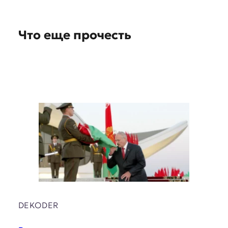
o
n
Что еще прочесть
s
DEKODER