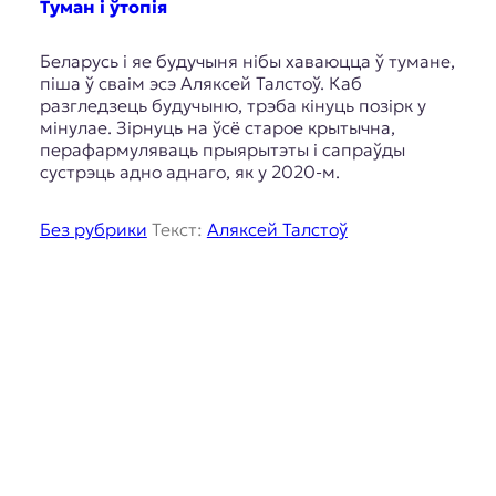
Туман і ўтопія
Беларусь і яе будучыня нібы хаваюцца ў тумане,
піша ў сваім эсэ Аляксей Талстоў. Каб
разгледзець будучыню, трэба кінуць позірк у
мінулае. Зірнуць на ўсё старое крытычна,
перафармуляваць прыярытэты і сапраўды
сустрэць адно аднаго, як у 2020-м.
Без рубрики
Текст:
Аляксей Талстоў