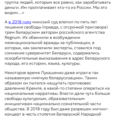
группа людей, которым все равно, как зарабатывать
деньги. Им проплачивает кто-то из России. Мы это
видим…»
А
в 2018 году
минский суд влепил по пять лет
лишения свободы (правда, с отсрочкой приговора)
трем беларуским авторам российского агентства
Regnum. Их обвинили в возбуждении
межнациональной вражды за публикации, в
которых, как заключили эксперты, ставился под
сомнение суверенитет Беларуси, содержались
оскорбительные высказывания в адрес беларуского
народа, его истории, языка, культуры.
Некоторое время Лукашенко даже играл в так
называемую «мягкую беларусизацию». Таким
образом он пытался нащупать противовес
давлению Кремля, в какой-то степени опереться на
национальные нарративы. Власти дали чуть больше
свободы культурным, образовательным
инициативам национально сознательной части
общества. В 2018 году был даже разрешен митинг-
концерт в честь столетия
Беларуской Народной