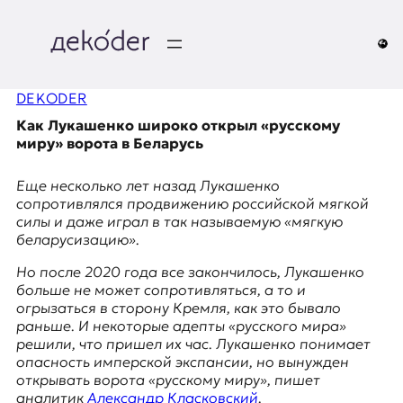
Перейти
к
содержимому
д
DEKODER
e
Как Лукашенко широко открыл «русскому
k
миру» ворота в Беларусь
o
Еще несколько лет назад Лукашенко
сопротивлялся продвижению российской мягкой
d
силы и даже играл в так называемую «мягкую
беларусизацию».
e
Но после 2020 года все закончилось, Лукашенко
r
больше не может сопротивляться, а то и
огрызаться в сторону Кремля, как это бывало
|
раньше. И некоторые адепты «русского мира»
решили, что пришел их час. Лукашенко понимает
D
опасность имперской экспансии, но вынужден
открывать ворота «русскому миру», пишет
аналитик
Александр Класковский
.