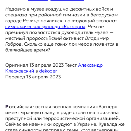
E
Недавно в музее воздушно-десантных войск и
K
спецназа при районной гимназии в беларуском
городе Речица появился шокирующий экспонат —
O
символическая кувалда «Вагнера»
. Чем не
преминул похвастаться руководитель музея —
D
местный пророссийский активист Владимир
Габров. Сколько еще таких примеров появится в
E
ближайшее время?
R
Оригинал
13 апреля 2023
Текст
Александр
Класковский
в
dekoder
Е
Перевод
13 апреля 2023
в
р
о
п
е
Российская частная военная компания «Вагнер»
й
имеет мрачную славу, в ряде стран она признана
с
преступной или террористической организацией.
к
Сейчас ее наемники орудуют в Украине. Кувалда же
а
стала символом расправ с теми, кого вагнеровцы