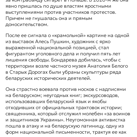
явно пришлась по душе властям яростными
выступлениями против участников протестов.
Причем не гнушалась она и прямым
доносительством.
После ее сигнала о «крамольной» картине на одной
из выставок Алесь Пушкин, художник с ярко
выраженной национальной позицией, стал
фигурантом уголовного дела и получил пять лет
лишения свободы. Бондарева добилась, чтобы с
территории возле частного музея Анатолия Белого
в Старых Дорогах были убраны скульптуры ряда
беларуских исторических деятелей.
Она страстно воевала против носков с надписями
на беларуском; неугодных книг; экскурсоводов,
использовавших беларуский язык и якобы
отходивших от официальных трактовок истории;
священника, который отслужил молебен «за воинов
и защитников Украины». Неугомонная активистка
пошла в атаку и на беларускую латиницу, одну из
форм национальной письменности, трактуя ее как