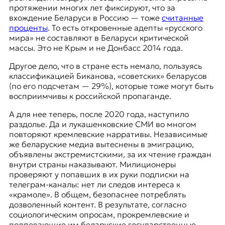
протяжении многих лет фиксируют, что за
вхождение Беларуси в Россию — тоже
считанные
проценты
. То есть откровенные адепты «русского
мира» не составляют в Беларуси критической
массы. Это не Крым и не Донбасс 2014 года.
Другое дело, что в стране есть немало, пользуясь
классификацией Биканова, «советских» беларусов
(по его подсчетам — 29%), которые тоже могут быть
восприимчивы к российской пропаганде.
А для нее теперь, после 2020 года, наступило
раздолье. Да и лукашенковские СМИ во многом
повторяют кремлевские нарративы. Независимые
же беларуские медиа вытеснены в эмиграцию,
объявлены экстремистскими, за их чтение граждан
внутри страны наказывают. Милиционеры
проверяют у попавших в их руки подписки на
телеграм-каналы: нет ли следов интереса к
«крамоле». В общем, безопаснее потреблять
дозволенный контент. В результате, согласно
социологическим опросам, прокремлевские и
подпевающие им беларуские государственные