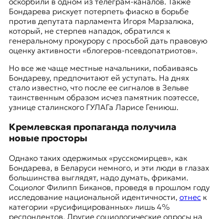
оскорбили в одном из телеграм-каналов. Также
Бондарева рискует потерпеть фиаско в борьбе
против депутата парламента Игоря Марзалюка,
который, не стерпев нападок, обратился к
генеральному прокурору с просьбой дать правовую
оценку активности «блогеров-псевдопатриотов».
Но все же чаще местные начальники, побаиваясь
Бондареву, предпочитают ей уступать. На днях
стало известно, что после ее сигналов в Зельве
таинственным образом исчез памятник поэтессе,
узнице сталинского ГУЛАГа Ларисе Гениюш.
Кремлевская пропаганда получила
новые просторы
Однако таких одержимых «русскомирцев», как
Бондарева, в Беларуси немного, и эти люди в глазах
большинства выглядят, надо думать, фриками.
Социолог Филипп Биканов, проведя в прошлом году
исследование национальной идентичности,
отнес
к
категории «русифицированных» лишь 4%
респондентов. Другие социологические опросы на