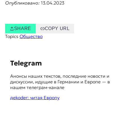
Опубликовано:
13.04.2023
SHARE
COPY URL
Topics
Общество
S
Telegram
u
Анонсы наших текстов, последние новости и
g
дискуссии, идущие в Германии и Европе — в
g
нашем телеграм-канале
e
дekoder: читая Европу
s
t
i