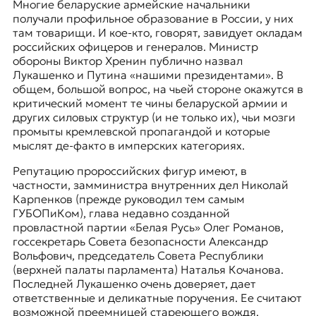
Многие беларуские армейские начальники
получали профильное образование в России, у них
там товарищи. И кое-кто, говорят, завидует окладам
российских офицеров и генералов. Министр
обороны Виктор Хренин публично назвал
Лукашенко и Путина «нашими президентами». В
общем, большой вопрос, на чьей стороне окажутся в
критический момент те чины беларуской армии и
других силовых структур (и не только их), чьи мозги
промыты кремлевской пропагандой и которые
мыслят де-факто в имперских категориях.
Репутацию пророссийских фигур имеют, в
частности, замминистра внутренних дел Николай
Карпенков (прежде руководил тем самым
ГУБОПиКом), глава недавно созданной
провластной партии «Белая Русь» Олег Романов,
госсекретарь Совета безопасности Александр
Вольфович, председатель Совета Республики
(верхней палаты парламента) Наталья Кочанова.
Последней Лукашенко очень доверяет, дает
ответственные и деликатные поручения. Ее считают
возможной преемницей стареющего вождя.