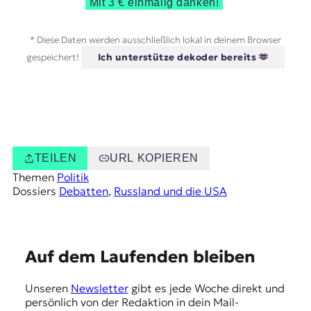
Mit 3 € einmalig danken!
* Diese Daten werden ausschließlich lokal in deinem Browser
gespeichert!
Ich unterstütze dekoder bereits 🫶
TEILEN
URL KOPIEREN
Themen
Politik
Dossiers
Debatten
, 
Russland und die USA
E
Auf dem Laufenden bleiben
m
Unseren
Newsletter
gibt es jede Woche direkt und
p
persönlich von der Redaktion in dein Mail-