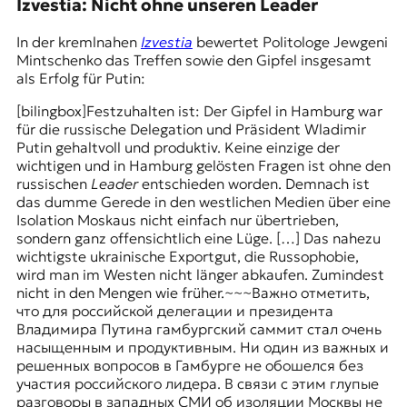
Izvestia: Nicht ohne unseren Leader
t
e
In der kremlnahen
Izvestia
bewertet Politologe Jewgeni
n
Mintschenko das Treffen sowie den Gipfel insgesamt
z
als Erfolg für Putin:
z
u
[bilingbox]Festzuhalten ist: Der Gipfel in Hamburg war
O
für die russische Delegation und Präsident Wladimir
s
Putin gehaltvoll und produktiv. Keine einzige der
t
wichtigen und in Hamburg gelösten Fragen ist ohne den
e
russischen
Leader
entschieden worden. Demnach ist
u
das dumme Gerede in den westlichen Medien über eine
r
Isolation Moskaus nicht einfach nur übertrieben,
o
sondern ganz offensichtlich eine Lüge. […] Das nahezu
p
wichtigste ukrainische Exportgut, die Russophobie,
a
wird man im Westen nicht länger abkaufen. Zumindest
.
nicht in den Mengen wie früher.~~~Важно отметить,
что для российской делегации и президента
Владимира Путина гамбургский саммит стал очень
насыщенным и продуктивным. Ни один из важных и
решенных вопросов в Гамбурге не обошелся без
участия российского лидера. В связи с этим глупые
разговоры в западных СМИ об изоляции Москвы не