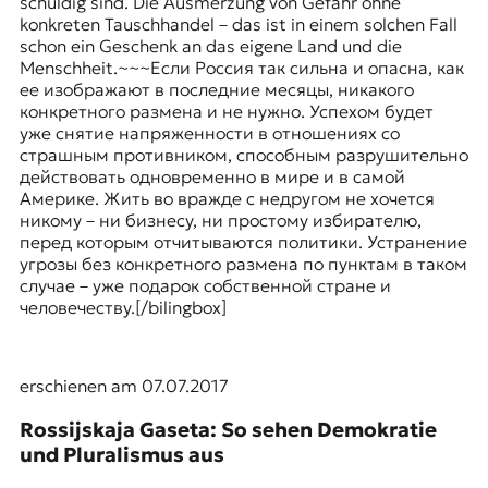
schuldig sind. Die Ausmerzung von Gefahr ohne
konkreten Tauschhandel – das ist in einem solchen Fall
schon ein Geschenk an das eigene Land und die
Menschheit.~~~Если Россия так сильна и опасна, как
ее изображают в последние месяцы, никакого
конкретного размена и не нужно. Успехом будет
уже снятие напряженности в отношениях со
страшным противником, способным разрушительно
действовать одновременно в мире и в самой
Америке. Жить во вражде с недругом не хочется
никому – ни бизнесу, ни простому избирателю,
перед которым отчитываются политики. Устранение
угрозы без конкретного размена по пунктам в таком
случае – уже подарок собственной стране и
человечеству.[/bilingbox]
erschienen am 07.07.2017
Rossijskaja Gaseta: So sehen Demokratie
und Pluralismus aus