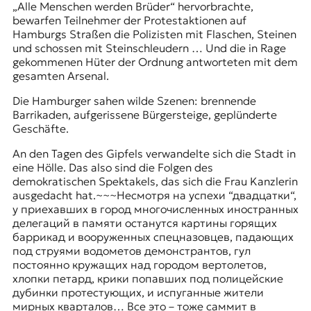
„Alle Menschen werden Brüder“ hervorbrachte,
bewarfen Teilnehmer der Protestaktionen auf
Hamburgs Straßen die Polizisten mit Flaschen, Steinen
und schossen mit Steinschleudern … Und die in Rage
gekommenen Hüter der Ordnung antworteten mit dem
gesamten Arsenal.
Die Hamburger sahen wilde Szenen: brennende
Barrikaden, aufgerissene Bürgersteige, geplünderte
Geschäfte.
An den Tagen des Gipfels verwandelte sich die Stadt in
eine Hölle. Das also sind die Folgen des
demokratischen Spektakels, das sich die Frau Kanzlerin
ausgedacht hat.~~~Несмотря на успехи “двадцатки“,
у приехавших в город многочисленных иностранных
делегаций в памяти останутся картины горящих
баррикад и вооруженных спецназовцев, падающих
под струями водометов демонстрантов, гул
постоянно кружащих над городом вертолетов,
хлопки петард, крики попавших под полицейские
дубинки протестующих, и испуганные жители
мирных кварталов… Все это – тоже саммит в