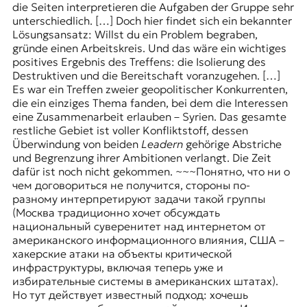
die Seiten interpretieren die Aufgaben der Gruppe sehr
unterschiedlich. […] Doch hier findet sich ein bekannter
Lösungsansatz: Willst du ein Problem begraben,
gründe einen Arbeitskreis. Und das wäre ein wichtiges
positives Ergebnis des Treffens: die Isolierung des
Destruktiven und die Bereitschaft voranzugehen. […]
Es war ein Treffen zweier geopolitischer Konkurrenten,
die ein einziges Thema fanden, bei dem die Interessen
eine Zusammenarbeit erlauben – Syrien. Das gesamte
restliche Gebiet ist voller Konfliktstoff, dessen
Überwindung von beiden
Leadern
gehörige Abstriche
und Begrenzung ihrer Ambitionen verlangt. Die Zeit
dafür ist noch nicht gekommen. ~~~Понятно, что ни о
чем договориться не получится, стороны по-
разному интерпретируют задачи такой группы
(Москва традиционно хочет обсуждать
национальный суверенитет над интернетом от
американского информационного влияния, США –
хакерские атаки на объекты критической
инфраструктуры, включая теперь уже и
избирательные системы в американских штатах).
Но тут действует известный подход: хочешь