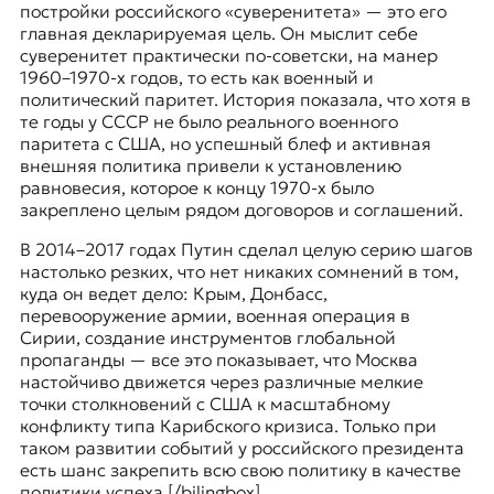
постройки российского «суверенитета» — это его
главная декларируемая цель. Он мыслит себе
суверенитет практически по-советски, на манер
1960–1970-х годов, то есть как военный и
политический паритет. История показала, что хотя в
те годы у СССР не было реального военного
паритета с США, но успешный блеф и активная
внешняя политика привели к установлению
равновесия, которое к концу 1970-х было
закреплено целым рядом договоров и соглашений.
В 2014–2017 годах Путин сделал целую серию шагов
настолько резких, что нет никаких сомнений в том,
куда он ведет дело: Крым, Донбасс,
перевооружение армии, военная операция в
Сирии, создание инструментов глобальной
пропаганды — все это показывает, что Москва
настойчиво движется через различные мелкие
точки столкновений с США к масштабному
конфликту типа Карибского кризиса. Только при
таком развитии событий у российского президента
есть шанс закрепить всю свою политику в качестве
политики успеха.[/bilingbox]