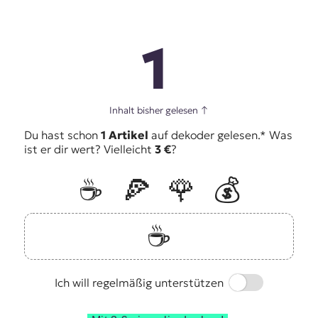
1
Inhalt bisher gelesen
↑
Du hast schon
1 Artikel
auf dekoder gelesen.* Was
ist er dir wert? Vielleicht
3 €
?
☕️
🍕
🌹
💰
☕️
Switch
Ich will regelmäßig unterstützen