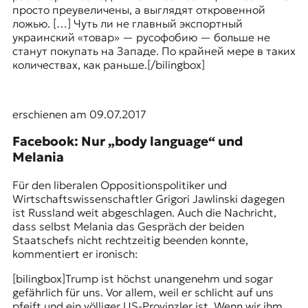
просто преувеличены, а выглядят откровенной
ложью. […] Чуть ли не главный экспортный
украинский «товар» — русофобию — больше не
станут покупать на Западе. По крайней мере в таких
количествах, как раньше.[/bilingbox]
erschienen am 09.07.2017
Facebook: Nur „body language“ und
Melania
Für den liberalen Oppositionspolitiker und
Wirtschaftswissenschaftler Grigori Jawlinski dagegen
ist Russland weit abgeschlagen. Auch die Nachricht,
dass selbst Melania das Gespräch der beiden
Staatschefs nicht rechtzeitig beenden konnte,
kommentiert er ironisch:
[bilingbox]Trump ist höchst unangenehm und sogar
gefährlich für uns. Vor allem, weil er schlicht auf uns
pfeift und ein völliger US-Provinzler ist. Wenn wir ihm