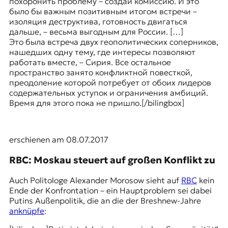
похоронить проблему – создай комиссию. И это
было бы важным позитивным итогом встречи –
изоляция деструктива, готовность двигаться
дальше, – весьма выгодным для России. […]
Это была встреча двух геополитических соперников,
нашедших одну тему, где интересы позволяют
работать вместе, – Сирия. Все остальное
пространство занято конфликтной повесткой,
преодоление которой потребует от обоих лидеров
содержательных уступок и ограничения амбиций.
Время для этого пока не пришло.[/bilingbox]
erschienen am 08.07.2017
RBC: Moskau steuert auf großen Konflikt zu
Auch Politologe Alexander Morosow sieht auf
RBC
kein
Ende der Konfrontation – ein Hauptproblem sei dabei
Putins Außenpolitik, die an die der Breshnew-Jahre
anknüpfe
: