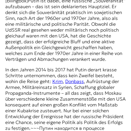
[bilingbox]Putin ist dabei, eine russische „Souveränität“
aufzubauen – das ist sein deklariertes Hauptziel. Er
denkt sich die Souveränität praktisch im sowjetischen
Sinn, nach Art der 1960er und 1970er Jahre, also als
eine militärische und politische Parität. Obwohl die
UdSSR real gesehen weder militärisch noch politisch
gleichauf waren mit den USA, hat die Geschichte
gezeigt, dass der erfolgreiche Bluff und eine aktive
Außenpolitik ein Gleichgewicht geschaffen haben,
welches zum Ende der 1970er Jahre in einer Reihe von
Verträgen und Abmachungen verankert wurde.
In den Jahren 2014 bis 2017 hat Putin derart krasse
Schritte unternommen, dass kein Zweifel besteht,
wohin die Reise geht:
Krim
,
Donbass
, Aufrüstung der
Armee, Militäreinsatz in Syrien, Schaffung globaler
Propaganda-Instrumente – all das zeigt, dass Moskau
über verschiedene kleine Zusammenstöße mit den USA
konsequent auf einen großen Konflikt vom Maßstab
einer Kubakrise zusteuert. Nur bei einer solchen
Entwicklung der Ereignisse hat der russische Präsident
eine Chance, seine eigene Politik als Politik des Erfolgs
zu festigen.~~~Путин находится в процессе