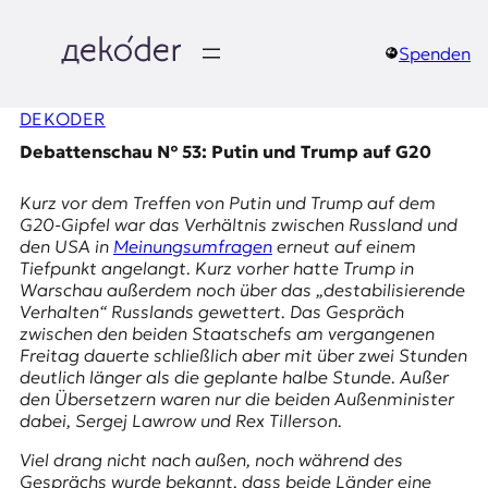
Zum
Inhalt
springen
Spenden
д
DEKODER
e
Debattenschau № 53: Putin und Trump auf G20
k
Kurz vor dem Treffen von Putin und Trump auf dem
o
G20-Gipfel war das Verhältnis zwischen Russland und
den USA in
Meinungsumfragen
erneut auf einem
d
Tiefpunkt angelangt. Kurz vorher hatte Trump in
Warschau außerdem noch über das „destabilisierende
e
Verhalten“ Russlands gewettert. Das Gespräch
zwischen den beiden Staatschefs am vergangenen
r
Freitag dauerte schließlich aber mit über zwei Stunden
deutlich länger als die geplante halbe Stunde. Außer
|
den Übersetzern waren nur die beiden Außenminister
dabei, Sergej Lawrow und Rex Tillerson.
D
Viel drang nicht nach außen, noch während des
Gesprächs wurde bekannt, dass beide Länder eine