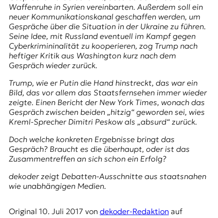
E
Waffenruhe in Syrien vereinbarten. Außerdem soll ein
K
neuer Kommunikationskanal geschaffen werden, um
Gespräche über die Situation in der Ukraine zu führen.
O
Seine Idee, mit Russland eventuell im Kampf gegen
Cyberkrimininalität zu kooperieren, zog Trump nach
D
heftiger Kritik aus Washington kurz nach dem
Gespräch wieder zurück.
E
Trump, wie er Putin die Hand hinstreckt, das war ein
Bild, das vor allem das Staatsfernsehen immer wieder
R
zeigte. Einen Bericht der
New York Times
, wonach das
Gespräch zwischen beiden „hitzig“ geworden sei, wies
Kreml-Sprecher Dimitri Peskow als „absurd“ zurück.
W
i
Doch welche konkreten Ergebnisse bringt das
s
Gespräch? Braucht es die überhaupt, oder ist das
s
Zusammentreffen an sich schon ein Erfolg?
e
n
dekoder zeigt Debatten-Ausschnitte aus staatsnahen
,
wie unabhängigen Medien.
J
o
u
Original
10. Juli 2017
von
dekoder-Redaktion
auf