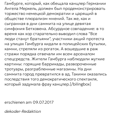
Гамбурге, который, как обещала канцлер Германии
Ангела Меркель, должен был продемонстрировать
торжество немецкой демократии и царящий в
обществе плюрализм мнений. Так же, как и
сыгранная в дни саммита на улице девятая
симфония Бетховена. Абсурдное совпадение: в то
время как хор старательно выводил слова “Все
люди станут братьями“, участники акций протеста
на улицах Гамбурга кидали в полицейских бутылки,
камни, стреляли из рогаток. А вошедшие в раж
стражи порядка отвечали им всем арсеналом
спецсредств. Жители Гамбурга наблюдали жуткие
картины: горящие баррикады, развороченные
тротуары, разграбленные магазины. На дни
саммита город превратился в ад. Такими оказались
последствия того демократического спектакля,
который задумала фрау канцлер.[/bilingbox]
erschienen am 09.07.2017
dekoder-Redaktion