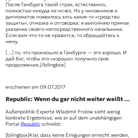
После Гамбурга такой страх, естественно,
полностью никуда не исчез. Но у чиновников и
дипломатов появилось хоть какое-то «средство
защиты», отмазка и отговорка: я выполняю прямое
указание своего непосредственного начальника.
Если вам что-то не нравится, то обращайтесь к
нему.
[…] то, что произошло в Гамбурге — это хорошо. И
дай бог, чтобы это «хорошо» получило свое
продолжение.[/bilingbox]
erschienen am 09.07.2017
Republic: Wenn du gar nicht weiter weißt …
Außenpolitik-Experte Wladimir Frolow sieht wenig
konkrete Ergebnisse, wie er auf dem unabhängigen
Portal
Republic
schreibt:
[bilingbox]Klar, dass keine Einigungen erreicht werden,