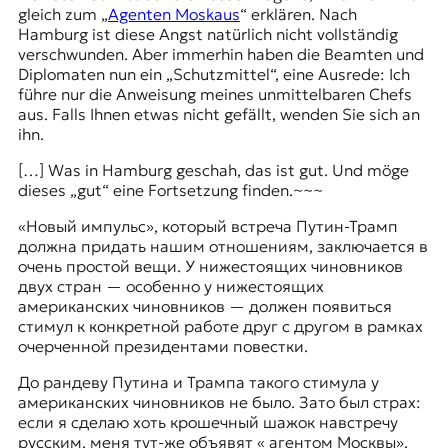
gleich zum „
Agenten Moskaus
“ erklären. Nach
Hamburg ist diese Angst natürlich nicht vollständig
verschwunden. Aber immerhin haben die Beamten und
Diplomaten nun ein „Schutzmittel“, eine Ausrede: Ich
führe nur die Anweisung meines unmittelbaren Chefs
aus. Falls Ihnen etwas nicht gefällt, wenden Sie sich an
ihn.
[…] Was in Hamburg geschah, das ist gut. Und möge
dieses „gut“ eine Fortsetzung finden.~~~
«Новый импульс», который встреча Путин-Трамп
должна придать нашим отношениям, заключается в
очень простой вещи. У нижестоящих чиновников
двух стран — особенно у нижестоящих
американских чиновников — должен появиться
стимул к конкретной работе друг с другом в рамках
очерченной президентами повестки.
До рандеву Путина и Трампа такого стимула у
американских чиновников не было. Зато был страх:
если я сделаю хоть крошечный шажок навстречу
русским, меня тут-же объявят « агентом Москвы».