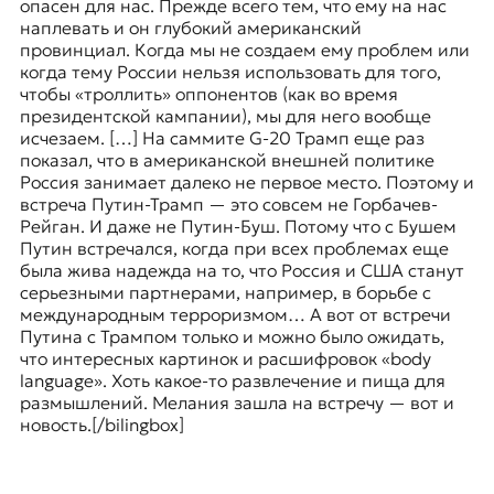
опасен для нас. Прежде всего тем, что ему на нас
наплевать и он глубокий американский
провинциал. Когда мы не создаем ему проблем или
когда тему России нельзя использовать для того,
чтобы «троллить» оппонентов (как во время
президентской кампании), мы для него вообще
исчезаем. […] На саммите G-20 Трамп еще раз
показал, что в американской внешней политике
Россия занимает далеко не первое место. Поэтому и
встреча Путин-Трамп — это совсем не Горбачев-
Рейган. И даже не Путин-Буш. Потому что с Бушем
Путин встречался, когда при всех проблемах еще
была жива надежда на то, что Россия и США станут
серьезными партнерами, например, в борьбе с
международным терроризмом… А вот от встречи
Путина с Трампом только и можно было ожидать,
что интересных картинок и расшифровок «body
language». Хоть какое-то развлечение и пища для
размышлений. Мелания зашла на встречу — вот и
новость.[/bilingbox]