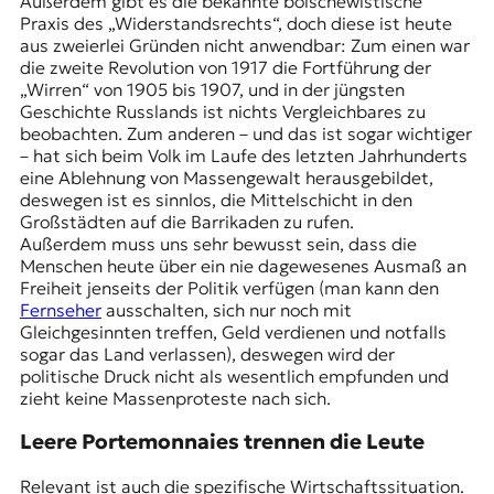
Außerdem gibt es die bekannte bolschewistische
Praxis des „Widerstandsrechts“, doch diese ist heute
aus zweierlei Gründen nicht anwendbar: Zum einen war
die zweite Revolution von 1917 die Fortführung der
„Wirren“ von
1905
bis 1907, und in der jüngsten
Geschichte Russlands ist nichts Vergleichbares zu
beobachten. Zum anderen – und das ist sogar wichtiger
– hat sich beim Volk im Laufe des letzten Jahrhunderts
eine Ablehnung von Massengewalt herausgebildet,
deswegen ist es sinnlos, die Mittelschicht in den
Großstädten auf die Barrikaden zu rufen.
Außerdem muss uns sehr bewusst sein, dass die
Menschen heute über ein nie dagewesenes Ausmaß an
Freiheit jenseits der Politik verfügen (man kann den
Fernseher
ausschalten, sich nur noch mit
Gleichgesinnten treffen, Geld verdienen und notfalls
sogar das Land verlassen), deswegen wird der
politische Druck nicht als wesentlich empfunden und
zieht keine Massenproteste nach sich.
Leere Portemonnaies trennen die Leute
Relevant ist auch die spezifische Wirtschaftssituation.