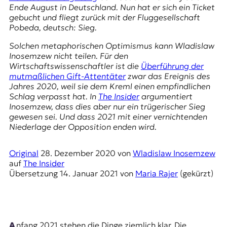
E
Ende August in Deutschland. Nun hat er sich ein Ticket
K
gebucht und fliegt zurück mit der Fluggesellschaft
Pobeda, deutsch: Sieg.
O
Solchen metaphorischen Optimismus kann Wladislaw
Inosemzew nicht teilen. Für den
D
Wirtschaftswissenschaftler ist die
Überführung der
mutmaßlichen Gift-Attentäter
zwar das Ereignis des
E
Jahres 2020, weil sie dem Kreml einen empfindlichen
Schlag verpasst hat. In
The Insider
argumentiert
R
Inosemzew, dass dies aber nur ein trügerischer Sieg
gewesen sei. Und dass 2021 mit einer vernichtenden
Niederlage der Opposition enden wird.
W
i
s
Original
28. Dezember 2020
von
Wladislaw Inosemzew
s
auf
The Insider
e
Übersetzung
14. Januar 2021
von
Maria Rajer
(gekürzt)
n
,
J
o
u
Anfang 2021 stehen die Dinge ziemlich klar. Die