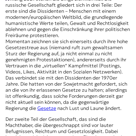
r
russische Gesellschaft gliedert sich in drei Teile: Der
n
erste sind die Dissidenten – Menschen mit einem
a
modernen/europäischen Weltbild, die grundlegende
l
humanistische Werte teilen, Gewalt und Rechtlosigkeit
i
ablehnen und gegen die Einschränkung ihrer politischen
s
Freiräume protestieren.
m
Momentan zeichnen sie sich einerseits durch ihre hohe
u
Gesetzestreue aus (niemand ruft zum gewaltsamen
s
Sturz der Regierung auf, ja nicht einmal zu nicht
u
genehmigten Protestaktionen), andererseits durch ihr
n
Vertrauen in die „virtuellen“ Kampfmittel (Postings,
d
Videos, Likes, Aktivität in den Sozialen Netzwerken).
M
Das verbindet sie mit den Dissidenten der 1970er
e
Jahre. Die hatten von der Sowjetmacht gefordert, sich
d
an die von ihr erlassenen Gesetze zu halten; allerdings
i
ist offenkundig, dass solche Forderungen derzeit gar
e
nicht aktuell sein können, da die gegenwärtige
n
Regierung die
Gesetze
nach Lust und Laune ändert.
k
o
Der zweite Teil der Gesellschaft, das sind die
m
Machthaber, die übergeschnappt sind vor lauter
p
Befugnissen, Reichtum und Gesetzlosigkeit. Dabei
e