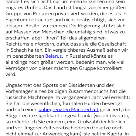
handelt es sich nicht nur um einen Einzelnen und sein
t
engstes Umfeld. Das Land ist längst von einer großen
e
Gruppe von Personen privatisiert worden, die es als ihr
n
Eigentum betrachtet und nicht beabsichtigt, sich von
z
diesem „Besitz“ zu trennen. Die Regierung stützt sich
z
auf Massen von Menschen, die unfähig sind, etwas zu
u
erschaffen, aber „ihren“ Teil des allgemeinen
O
Reichtums einfordern, dafür, dass sie die Gesellschaft
s
in Schach halten. Ein vergleichbares Ausmaß sehen wir
t
im benachbarten
Belarus
, in Russland könnte es
e
allerdings noch größer werden, bedenkt man, wie viel
u
Vermögen von dieser mächtigen Gruppe kontrolliert
r
wird.
o
p
Ungeachtet des Spotts der Dissidenten und der
a
Vorhersagen eines baldigen Zusammenbruchs hat die
.
russische Machtriege im vergangenen Jahr viel erreicht:
Sie hat die wesentlichen, formalen Hürden beseitigt
und sich einen
unbegrenzten Machterhalt
gesichert, die
Bürgerrechte signifikant eingeschränkt (wobei bis dato,
so möchte ich Sie erinnern, eine Großzahl der kürzlich
und vor längerer Zeit verabschiedeten Gesetze noch
nicht einmal zur Anwendung kam), sie hat ihr Kapital in