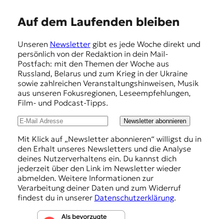
E
Auf dem Laufenden bleiben
m
Unseren
Newsletter
gibt es jede Woche direkt und
p
persönlich von der Redaktion in dein Mail-
f
Postfach: mit den Themen der Woche aus
Russland, Belarus und zum Krieg in der Ukraine
e
sowie zahlreichen Veranstaltungshinweisen, Musik
h
aus unseren Fokusregionen, Leseempfehlungen,
Film- und Podcast-Tipps.
l
u
Newsletter abonnieren
n
Mit Klick auf „Newsletter abonnieren“ willigst du in
den Erhalt unseres Newsletters und die Analyse
g
deines Nutzerverhaltens ein. Du kannst dich
e
jederzeit über den Link im Newsletter wieder
abmelden. Weitere Informationen zur
n
Verarbeitung deiner Daten und zum Widerruf
findest du in unserer
Datenschutzerklärung
.