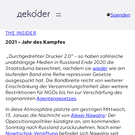
Zum
Inhalt
springen
Spenden
д
THE INSIDER
e
2021 – Jahr des Kampfes
k
„Durchgedrehter Drucker 2.0“ – so haben zahlreiche
o
unabhängige Medien in Russland Ende 2020 die
Staatsduma bezeichnet, nachdem sie
wieder
wie am
d
laufenden Band eine Reihe repressiver Gesetze
ausgespuckt hat. Die Bandbreite reicht von weiterer
e
Einschränkung der Versammlungsfreiheit über weitere
Restriktionen für NGOs bis hin zur Verschärfung des
r
sogenannten
Agentengesetzes
.
|
In diese Atmosphäre platzte am gestrigen Mittwoch,
13. Januar, die Nachricht von
Alexej Nawalny
: Der
D
Oppositionspolitiker kündigte an, am kommenden
Sonntag nach Russland zurückzukehren. Nach einer
Nowitschok-Vergiftung
befindet sich Nawalny seit