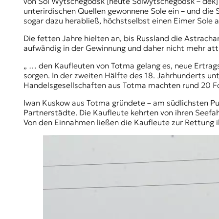
von Sol Wytschegodsk [heute
Solwytschegodsk
– dek]
unterirdischen Quellen gewonnene Sole ein – und die S
sogar dazu herabließ, höchstselbst einen Eimer Sole 
Die fetten Jahre hielten an, bis Russland die
Astracha
aufwändig in der Gewinnung und daher nicht mehr attr
„ … den Kaufleuten von Totma gelang es, neue Ertrags
sorgen. In der zweiten Hälfte des 18. Jahrhunderts un
Handelsgesellschaften aus Totma machten rund 20 Fo
Iwan Kuskow aus Totma gründete – am südlichsten P
Partnerstädte. Die Kaufleute kehrten von ihren Seefahr
Von den Einnahmen ließen die Kaufleute zur Rettung i