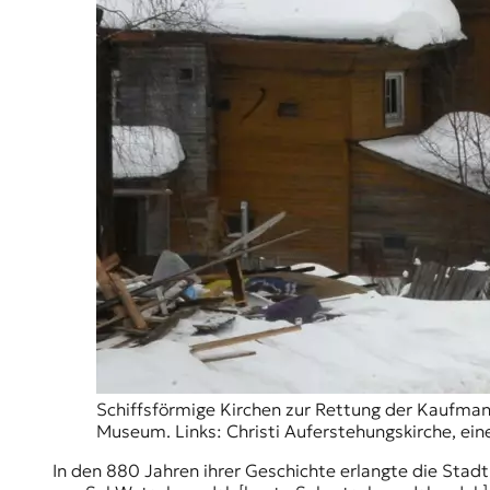
t
e
n
z
z
u
O
s
t
e
u
r
o
p
a
.
Schiffsförmige Kirchen zur Rettung der Kaufmann
Museum. Links: Christi Auferstehungskirche, eine
In den 880 Jahren ihrer Geschichte erlangte die Stadt