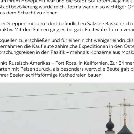
 an ihrem Höhepunkt war und die Stadt Sol Totemskaja hieß
tadtbevölkerung wurde reich. Totma war ein so wichtiger Ort,
aus dem Schacht zu ziehen.
ner Steppen
mit dem dort befindlichen Salzsee Baskuntschak
aktiv. Mit den Salinen ging es bergab. Fast wäre Totma vera
quellen zu erschließen und für einen nicht weniger eindruck
ternahmen die Kaufleute zahlreiche Expeditionen in den Oste
rschungsreisen in den Pazifik – mehr als Konzerne aus Mo
unkt
Russisch-Amerikas
– Fort Ross, in Kalifornien. Zur Erin
ten mit Pelzen zurück, als besonders wertvolle Beute galt da
hrer Seelen schiffsförmige Kathedralen bauen.