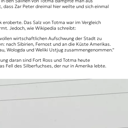
. In den Salinen von Totma dampfte man aus
 dass Zar Peter dreimal hier weilte und sich einmal
 eroberte. Das Salz von Totma war im Vergleich
rmt. Jedoch, wie Wikipedia schreibt:
svollen wirtschaftlichen Aufschwung der Stadt zu
n: nach Sibirien, Fernost und an die Küste Amerikas.
skau, Wologda und Weliki Ustjug zusammengenommen.“
nerung daran sind Fort Ross und Totma heute
s Fell des Silberfuchses, der nur in Amerika lebte.