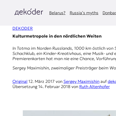
Zum
Inhalt
springen
Belarus?
Russia’s myths
Donbas
д
DEKODER
e
Kulturmetropole in den nördlichen Weiten
k
In
Totma
im Norden Russlands, 1000 km östlich von Sa
o
Schachklub, ein Kinder-Kreativhaus, eine Musik- und
Premierenkarten hat man nie eine Chance, Vorführun
d
Sergey Maximishin, zweimaliger Preisträger beim
Wo
e
Original
12. März 2017
von
Sergey Maximishin
auf
dek
r
Übersetzung
14. Februar 2018
von
Ruth Altenhofer
|
D