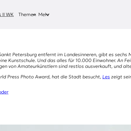
 II WK
Themen
Mehr
nkt Petersburg entfernt im Landesinneren, gibt es sechs Mu
 eine Kunstschule. Und das alles für 10.000 Einwohner. An
gen von Amateurkünstlern sind restlos ausverkauft, und al
rld Press Photo Award
, hat die Stadt besucht,
Les
zeigt se
oder