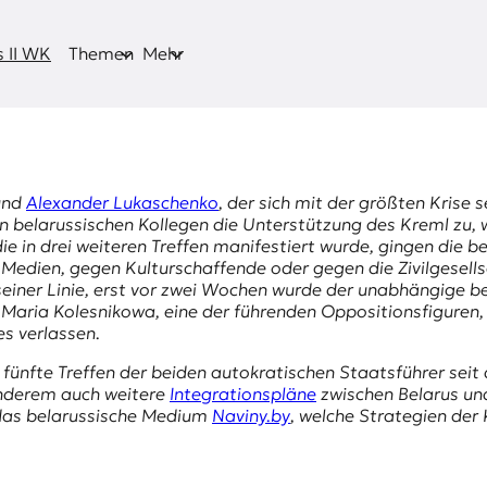
 II WK
Themen
Mehr
und
Alexander Lukaschenko
, der sich mit der größten Krise 
n belarussischen Kollegen die Unterstützung des Kreml zu,
ie in drei weiteren Treffen manifestiert wurde, gingen die 
edien, gegen Kulturschaffende oder gegen die Zivilgesells
einer Linie, erst vor zwei Wochen wurde der unabhängige b
e
Maria Kolesnikowa
, eine der führenden Oppositionsfiguren,
s verlassen.
fünfte Treffen der beiden autokratischen Staatsführer se
anderem auch weitere
Integrationspläne
zwischen Belarus un
 das belarussische Medium
Naviny.by
, welche Strategien der 