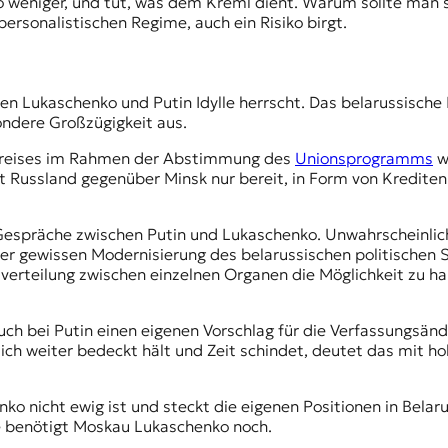
so weniger, und tut, was dem Kreml dient. Warum sollte man 
rsonalistischen Regime, auch ein Risiko birgt.
schen Lukaschenko und Putin Idylle herrscht. Das belarussisch
ondere Großzügigkeit aus.
spreises im Rahmen der Abstimmung des
Unionsprogramms
w
 Russland gegenüber Minsk nur bereit, in Form von Krediten
Gespräche zwischen Putin und Lukaschenko. Unwahrscheinlich
iner gewissen Modernisierung des belarussischen politische
rteilung zwischen einzelnen Organen die Möglichkeit zu habe
ch bei Putin einen eigenen Vorschlag für die Verfassungsände
ich weiter bedeckt hält und Zeit schindet, deutet das mit h
ko nicht ewig ist und steckt die eigenen Positionen in Belar
be benötigt Moskau Lukaschenko noch.