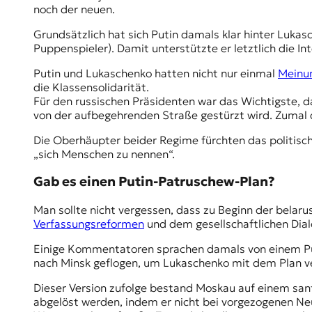
r
noch der neuen.
n
a
Grundsätzlich hat sich Putin damals klar hinter Lukasc
l
Puppenspieler). Damit unterstützte er letztlich die I
i
Putin und Lukaschenko hatten nicht nur einmal
Meinu
s
die Klassensolidarität.
m
Für den russischen Präsidenten war das Wichtigste, 
u
von der aufbegehrenden Straße gestürzt wird. Zumal d
s
u
Die Oberhäupter beider Regime fürchten das politis
n
„sich Menschen zu nennen“.
d
M
Gab es einen Putin-Patruschew-Plan?
e
d
Man sollte nicht vergessen, dass zu Beginn der belaru
i
Verfassungsreformen
und dem gesellschaftlichen Dial
e
n
Einige Kommentatoren sprachen damals von einem Pu
k
nach Minsk geflogen, um Lukaschenko mit dem Plan v
o
m
Dieser Version zufolge bestand Moskau auf einem sanf
p
abgelöst werden, indem er nicht bei vorgezogenen Ne
e