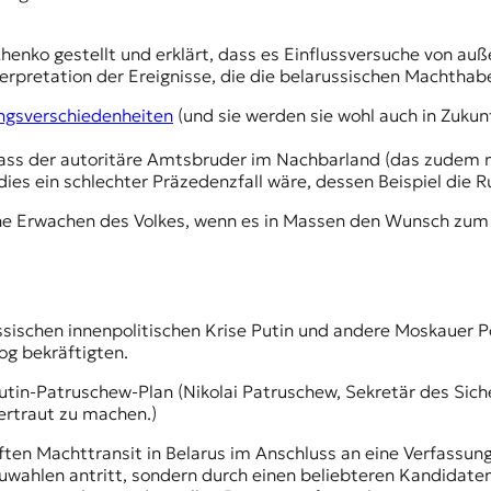
henko gestellt und erklärt, dass es Einflussversuche von auß
nterpretation der Ereignisse, die die belarussischen Machtha
ngsverschiedenheiten
(und sie werden sie wohl auch in Zuku
dass der autoritäre Amtsbruder im Nachbarland (das zudem n
ies ein schlechter Präzedenzfall wäre, dessen Beispiel die 
che Erwachen des Volkes, wenn es in Massen den Wunsch zum
ssischen innenpolitischen Krise Putin und andere Moskauer Po
og bekräftigten.
tin-Patruschew-Plan (
Nikolai Patruschew
, Sekretär des Sic
ertraut zu machen.)
ten Machttransit in Belarus im Anschluss an eine Verfassung
uwahlen antritt, sondern durch einen beliebteren Kandidat