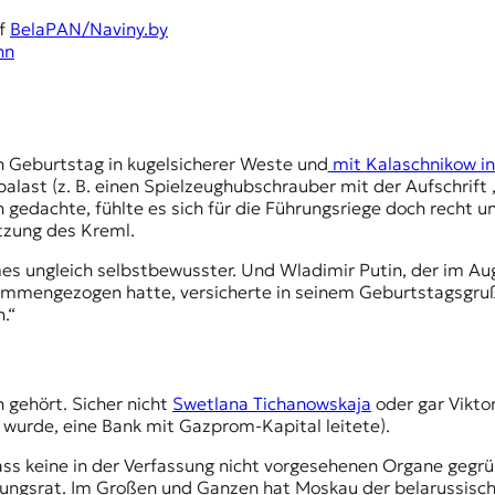
f
BelaPAN/Naviny.by
nn
n Geburtstag in kugelsicherer Weste und
mit Kalaschnikow i
last (z. B. einen Spielzeughubschrauber mit der Aufschrift
edachte, fühlte es sich für die Führungsriege doch recht u
tzung des Kreml.
imes ungleich selbstbewusster. Und Wladimir Putin, der im Au
sammengezogen hatte, versicherte in seinem Geburtstagsgruß
.“
n gehört. Sicher nicht
Swetlana Tichanowskaja
oder gar
Vikto
t wurde, eine
Bank
mit Gazprom-Kapital leitete).
ass keine in der Verfassung nicht vorgesehenen Organe gegrü
rungsrat
. Im Großen und Ganzen hat Moskau der belarussische