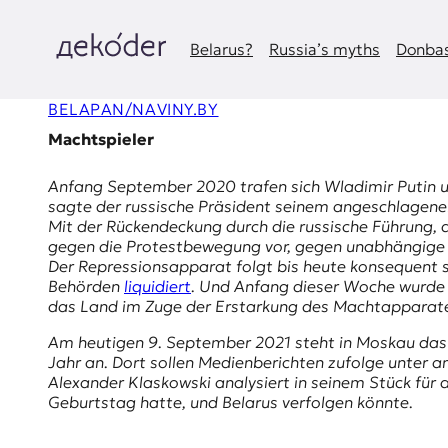
Zum
Inhalt
springen
Belarus?
Russia’s myths
Donbas
д
BELAPAN/NAVINY.BY
e
Machtspieler
k
Anfang September 2020 trafen sich Wladimir Putin 
o
sagte der russische Präsident seinem angeschlagene
Mit der Rückendeckung durch die russische Führung, d
d
gegen die Protestbewegung vor, gegen unabhängige M
Der Repressionsapparat folgt bis heute konsequent s
e
Behörden
liquidiert
. Und Anfang dieser Woche wurd
das Land im Zuge der Erstarkung des Machtapparate
r
Am heutigen 9. September 2021 steht in Moskau das 
|
Jahr an. Dort sollen Medienberichten zufolge unter 
Alexander Klaskowski analysiert in seinem Stück für
D
Geburtstag hatte, und Belarus verfolgen könnte.