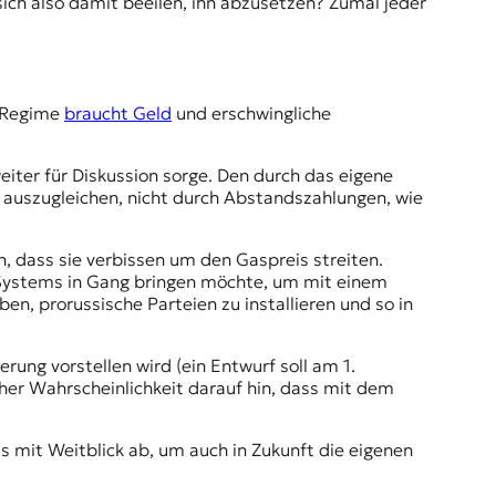
sich also damit beeilen, ihn abzusetzen? Zumal jeder
e Regime
braucht Geld
und erschwingliche
eiter für Diskussion sorge. Den durch das eigene
 auszugleichen, nicht durch Abstandszahlungen, wie
, dass sie verbissen um den Gaspreis streiten.
n Systems in Gang bringen möchte, um mit einem
n, prorussische Parteien zu installieren und so in
rung vorstellen wird (ein Entwurf soll am 1.
oher Wahrscheinlichkeit darauf hin, dass mit dem
us mit Weitblick ab, um auch in Zukunft die eigenen