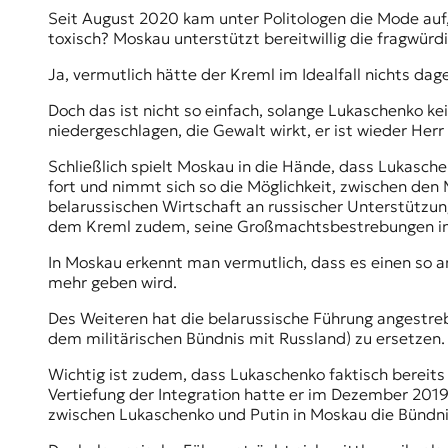
Seit August 2020 kam unter Politologen die Mode auf,
toxisch? Moskau unterstützt bereitwillig die fragwü
Ja, vermutlich hätte der Kreml im Idealfall nichts d
Doch das ist nicht so einfach, solange Lukaschenko k
niedergeschlagen, die Gewalt wirkt, er ist wieder Her
Schließlich spielt Moskau in die Hände, dass Lukasch
fort und nimmt sich so die Möglichkeit, zwischen den
belarussischen Wirtschaft an russischer Unterstützun
dem Kreml zudem, seine Großmachtsbestrebungen in 
In Moskau erkennt man vermutlich, dass es einen so an
mehr geben wird.
Des Weiteren hat die belarussische Führung angestreb
dem militärischen
Bündnis
mit Russland) zu ersetzen.
Wichtig ist zudem, dass Lukaschenko faktisch bereit
Vertiefung der Integration hatte er im Dezember 20
zwischen Lukaschenko und Putin in Moskau die Bündn