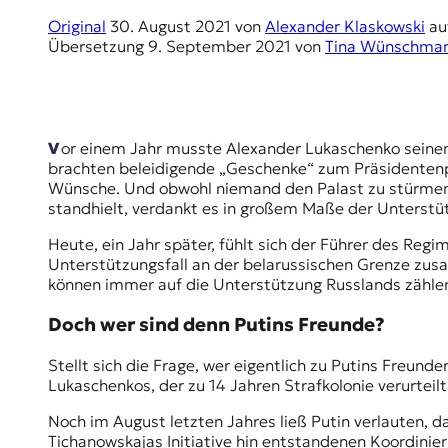
E
Original
30. August 2021
von
Alexander Klaskowski
au
K
Übersetzung
9. September 2021
von
Tina Wünschma
O
D
Vor einem Jahr musste Alexander Lukaschenko seine
E
brachten beleidigende „Geschenke“ zum Präsidentenpa
Wünsche. Und obwohl niemand den Palast zu stürmen g
R
standhielt, verdankt es in großem Maße der Unterstü
Heute, ein Jahr später, fühlt sich der Führer des Reg
W
Unterstützungsfall an der belarussischen Grenze zu
i
können immer auf die Unterstützung Russlands zählen
s
s
Doch wer sind denn Putins Freunde?
e
n
Stellt sich die Frage, wer eigentlich zu Putins Freunde
,
Lukaschenkos, der zu 14 Jahren Strafkolonie verurteil
J
o
Noch im August letzten Jahres ließ Putin verlauten, d
u
Tichanowskajas Initiative hin entstandenen
Koordinie