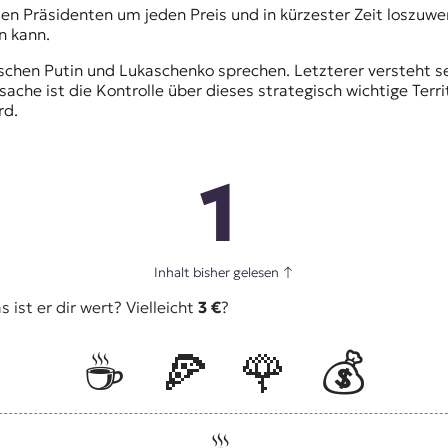
len Präsidenten um jeden Preis und in kürzester Zeit loszuwer
n kann.
hen Putin und Lukaschenko sprechen. Letzterer versteht se
tsache ist die Kontrolle über dieses strategisch wichtige T
rd.
1
Inhalt bisher gelesen
↑
ist er dir wert? Vielleicht
3 €
?
☕️
🍕
🌹
💰