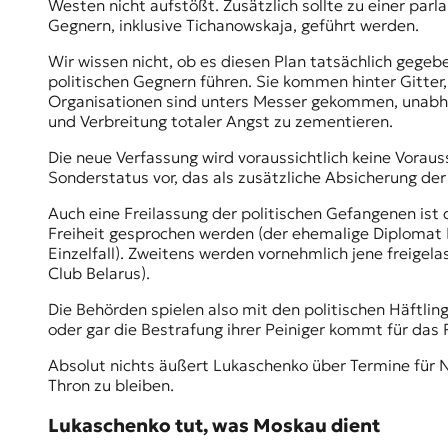
Westen nicht aufstößt. Zusätzlich sollte zu einer par
t
Gegnern, inklusive Tichanowskaja, geführt werden.
e
n
Wir wissen nicht, ob es diesen Plan tatsächlich gegeb
z
politischen Gegnern führen. Sie kommen hinter Gitter, 
z
Organisationen sind unters Messer gekommen, unabhä
u
und Verbreitung totaler Angst zu zementieren.
O
s
Die neue Verfassung wird voraussichtlich keine Vorau
t
Sonderstatus vor, das als zusätzliche Absicherung d
e
Auch eine Freilassung der politischen Gefangenen ist d
u
Freiheit gesprochen werden (der ehemalige Diplomat
r
Einzelfall). Zweitens werden vornehmlich jene freige
o
Club Belarus
).
p
a
Die Behörden spielen also mit den politischen Häftlin
.
oder gar die Bestrafung ihrer Peiniger kommt für das 
Absolut nichts äußert Lukaschenko über Termine für Ne
Thron zu bleiben.
Lukaschenko tut, was Moskau dient