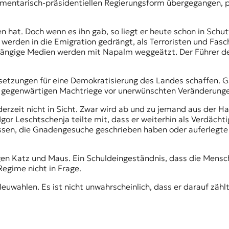
lamentarisch-präsidentiellen Regierungsform übergegangen, p
en hat. Doch wenn es ihn gab, so liegt er heute schon in Sch
werden in die Emigration gedrängt, als Terroristen und Faschi
ngige Medien werden mit Napalm weggeätzt. Der Führer des
ssetzungen für eine Demokratisierung des Landes schaffen. Ga
er gegenwärtigen Machtriege vor unerwünschten Veränderunge
erzeit nicht in Sicht. Zwar wird ab und zu jemand aus der Ha
Igor Leschtschenja
teilte mit, dass er weiterhin als Verdächti
lassen, die Gnadengesuche geschrieben haben oder auferlegte
gen Katz und Maus. Ein Schuldeingeständnis, dass die Mensche
Regime nicht in Frage.
uwahlen. Es ist nicht unwahrscheinlich, dass er darauf zähl