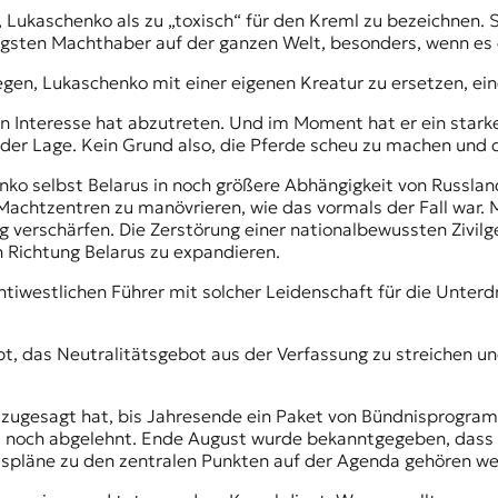
 Lukaschenko als zu „toxisch“ für den Kreml zu bezeichnen. 
rdigsten Machthaber auf der ganzen Welt, besonders, wenn es
agegen, Lukaschenko mit einer eigenen Kreatur zu ersetzen, 
ein Interesse hat abzutreten. Und im Moment hat er ein star
r der Lage. Kein Grund also, die Pferde scheu zu machen und
enko selbst Belarus in noch größere Abhängigkeit von Russlan
 Machtzentren zu manövrieren, wie das vormals der Fall war.
g verschärfen. Die Zerstörung einer nationalbewussten Zivilg
Richtung Belarus zu expandieren.
tiwestlichen Führer mit solcher Leidenschaft für die Unterdr
t, das Neutralitätsgebot aus der Verfassung zu streichen und
s zugesagt hat, bis Jahresende ein Paket von Bündnisprogra
19 noch abgelehnt. Ende August wurde bekanntgegeben, dass
ispläne zu den zentralen Punkten auf der Agenda gehören we