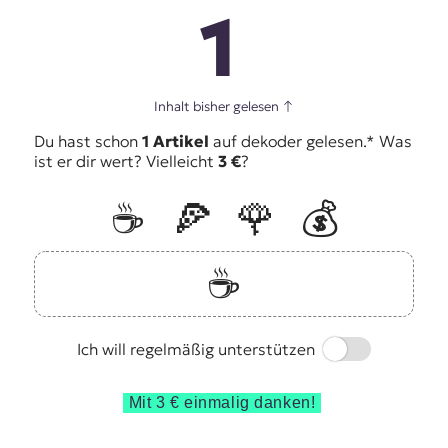
1
Inhalt bisher gelesen
↑
Du hast schon
1 Artikel
auf dekoder gelesen.* Was
ist er dir wert? Vielleicht
3 €
?
☕️
🍕
🌹
💰
☕️
Switch
Ich will regelmäßig unterstützen
Mit 3 € einmalig danken!