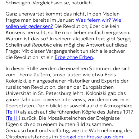
r
Schweigen. Vergleichsweise, natürlich.
n
Ganz unerwartet kommt das nicht, in den Medien
a
fragte man bereits im Januar:
Was feiern wir? Wie
l
sollen wir gedenken?
Die Revolution, über die kein
i
Konsens herrscht, sollte man lieber einfach vergessen.
s
Warum ist das so? In seinem aktuellen Text gibt Sergej
m
Schelin auf
Republic
eine mögliche Antwort auf diese
u
Frage: Mit dieser Vergangenheit tun sich alle schwer,
s
die Revolution ist ein
Erbe ohne Erben
.
u
n
In dieser Stille werden die einzelnen Stimmen, die sich
d
zum Thema äußern, umso lauter: wie etwa
Boris
M
Kolonizki
, ein angesehener Historiker und Experte der
e
russischen Revolution, der an der
Europäischen
d
Universität
in St. Petersburg lehrt. Kolonizki gab das
i
ganze Jahr über diverse Interviews, von denen wir eins
e
übersetzten. Darin blickt er sowohl auf die Atmosphäre
n
(
Teil I
) als auch auf die führenden Köpfe des Jahres 1917
k
(
Teil II
) zurück. Die Mosaiksteinchen der Ereignisse
o
fügen sich so zu einem bunten Bild zusammen.
m
Genauso bunt und vielfältig, wie die Wahrnehmung des
p
Oktoberaufstandes im
Spiegel der Presse aus dem
e