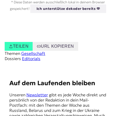
* Diese Daten werden ausschließlich lokal in deinem Browser
gespeichert!
Ich unterstütze dekoder bereits 🫶
TEILEN
URL KOPIEREN
Themen
Gesellschaft
Dossiers
Editorials
E
Auf dem Laufenden bleiben
m
Unseren
Newsletter
gibt es jede Woche direkt und
p
persönlich von der Redaktion in dein Mail-
f
Postfach: mit den Themen der Woche aus
Russland, Belarus und zum Krieg in der Ukraine
e
sowie zahlreichen Veranstaltungshinweisen, Musik