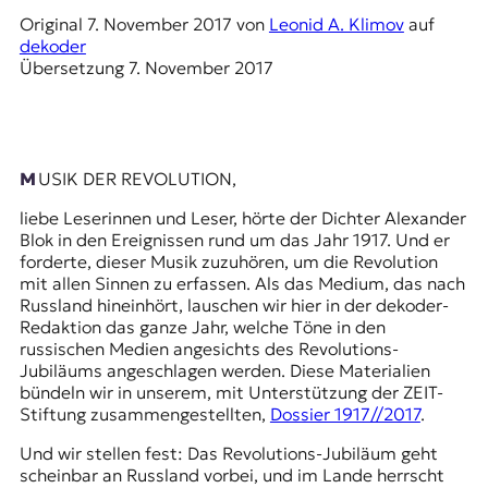
E
Original
7. November 2017
von
Leonid A. Klimov
auf
K
dekoder
Übersetzung
7. November 2017
O
D
E
MUSIK DER REVOLUTION,
R
liebe Leserinnen und Leser, hörte der Dichter Alexander
Blok in den Ereignissen rund um das Jahr 1917. Und er
forderte, dieser Musik zuzuhören, um die Revolution
W
mit allen Sinnen zu erfassen. Als das Medium, das nach
i
Russland hineinhört, lauschen wir hier in der dekoder-
s
Redaktion das ganze Jahr, welche Töne in den
s
russischen Medien angesichts des Revolutions-
e
Jubiläums angeschlagen werden. Diese Materialien
n
bündeln wir in unserem, mit Unterstützung der
ZEIT-
,
Stiftung zusammengestellten,
Dossier 1917//2017
.
J
o
Und wir stellen fest: Das Revolutions-Jubiläum geht
u
scheinbar an Russland vorbei, und im Lande herrscht