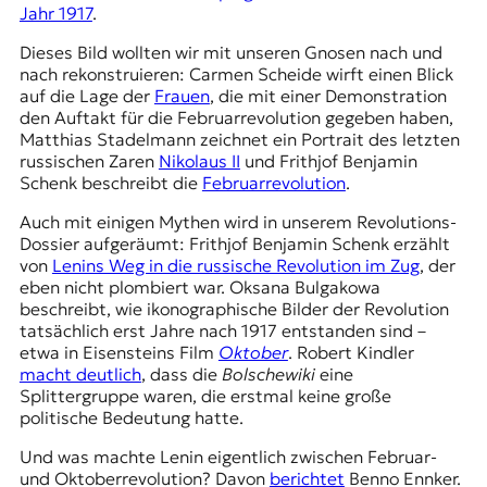
Jahr 1917
.
t
e
Dieses Bild wollten wir mit unseren Gnosen nach und
n
nach rekonstruieren: Carmen Scheide wirft einen Blick
z
auf die Lage der
Frauen
, die mit einer Demonstration
z
den Auftakt für die Februarrevolution gegeben haben,
u
Matthias Stadelmann zeichnet ein Portrait des letzten
O
russischen Zaren
Nikolaus II
und Frithjof Benjamin
s
Schenk beschreibt die
Februarrevolution
.
t
e
Auch mit einigen Mythen wird in unserem Revolutions-
u
Dossier aufgeräumt: Frithjof Benjamin Schenk erzählt
r
von
Lenins Weg in die russische Revolution im Zug
, der
o
eben nicht plombiert war. Oksana Bulgakowa
p
beschreibt, wie ikonographische Bilder der Revolution
a
tatsächlich erst Jahre nach 1917 entstanden sind –
.
etwa in Eisensteins Film
Oktober
. Robert Kindler
macht deutlich
, dass die
Bolschewiki
eine
Splittergruppe waren, die erstmal keine große
politische Bedeutung hatte.
Und was machte Lenin eigentlich zwischen Februar-
und Oktoberrevolution? Davon
berichtet
Benno Ennker.