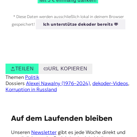
Mit 3 € einmalig danken!
* Diese Daten werden ausschließlich lokal in deinem Browser
gespeichert!
Ich unterstütze dekoder bereits 🫶
TEILEN
URL KOPIEREN
Themen
Politik
Dossiers
Alexej Nawalny (1976–2024)
, 
dekoder-Videos
, 
Korruption in Russland
E
Auf dem Laufenden bleiben
m
Unseren
Newsletter
gibt es jede Woche direkt und
p