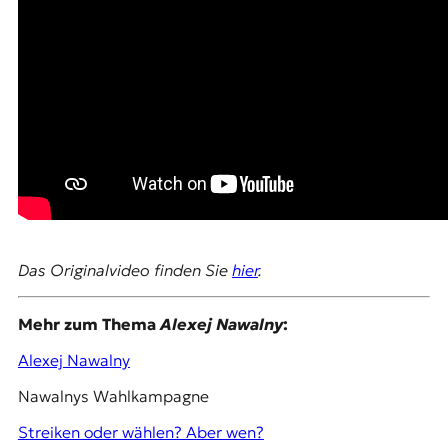
t
e
n
z
z
u
O
s
t
e
u
r
o
Das Originalvideo finden Sie
hier
.
p
a
.
Mehr zum Thema
Alexej Nawalny
:
Alexej Nawalny
Nawalnys Wahlkampagne
Streiken oder wählen? Aber wen?