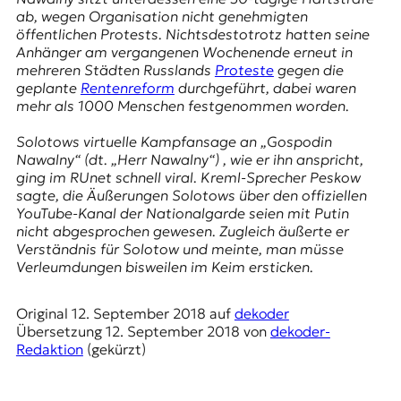
E
ab, wegen Organisation nicht genehmigten
K
öffentlichen Protests. Nichtsdestotrotz hatten seine
Anhänger am vergangenen Wochenende erneut in
O
mehreren Städten Russlands
Proteste
gegen die
geplante
Rentenreform
durchgeführt, dabei waren
D
mehr als 1000 Menschen festgenommen worden.
E
Solotows virtuelle Kampfansage an „Gospodin
Nawalny“ (dt. „Herr Nawalny“) , wie er ihn anspricht,
R
ging im RUnet schnell viral. Kreml-Sprecher Peskow
sagte, die Äußerungen Solotows über den offiziellen
YouTube-Kanal der Nationalgarde seien mit Putin
W
nicht abgesprochen gewesen. Zugleich äußerte er
i
Verständnis für Solotow und meinte, man müsse
s
Verleumdungen bisweilen im Keim ersticken.
s
e
Original
12. September 2018
auf
dekoder
n
Übersetzung
12. September 2018
von
dekoder-
,
Redaktion
(gekürzt)
J
o
u