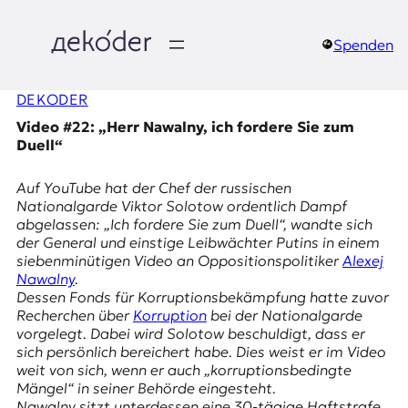
Zum
Inhalt
springen
Spenden
д
DEKODER
e
Video #22: „Herr Nawalny, ich fordere Sie zum
k
Duell“
o
Auf YouTube hat der Chef der russischen
Nationalgarde
Viktor Solotow
ordentlich Dampf
d
abgelassen: „Ich fordere Sie zum
Duell
“, wandte sich
der General und einstige Leibwächter Putins in einem
e
siebenminütigen Video an Oppositionspolitiker
Alexej
Nawalny
.
r
Dessen
Fonds für Korruptionsbekämpfung
hatte zuvor
Recherchen über
Korruption
bei der Nationalgarde
|
vorgelegt. Dabei wird Solotow beschuldigt, dass er
sich persönlich bereichert habe. Dies weist er im Video
D
weit von sich, wenn er auch „korruptionsbedingte
Mängel“ in seiner Behörde eingesteht.
Nawalny sitzt unterdessen eine 30-tägige Haftstrafe