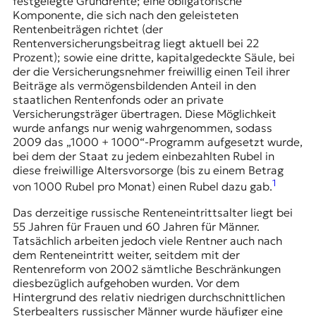
festgelegte Grundrente; eine obligatorische
r
Komponente, die sich nach den geleisteten
n
Rentenbeiträgen richtet (der
a
Rentenversicherungsbeitrag liegt aktuell bei 22
l
Prozent); sowie eine dritte, kapitalgedeckte Säule, bei
i
der die Versicherungsnehmer freiwillig einen Teil ihrer
s
Beiträge als vermögensbildenden Anteil in den
m
staatlichen Rentenfonds oder an private
u
Versicherungsträger übertragen. Diese Möglichkeit
s
wurde anfangs nur wenig wahrgenommen, sodass
u
2009 das „1000 + 1000“-Programm aufgesetzt wurde,
n
bei dem der Staat zu jedem einbezahlten Rubel in
d
diese freiwillige Altersvorsorge (bis zu einem Betrag
M
1
e
von 1000 Rubel pro Monat) einen Rubel dazu gab.
d
Das derzeitige russische Renteneintrittsalter liegt bei
i
55 Jahren für Frauen und 60 Jahren für Männer.
e
Tatsächlich arbeiten jedoch viele Rentner auch nach
n
dem Renteneintritt weiter, seitdem mit der
k
Rentenreform von 2002 sämtliche Beschränkungen
o
diesbezüglich aufgehoben wurden. Vor dem
m
Hintergrund des relativ niedrigen durchschnittlichen
p
Sterbealters russischer Männer wurde häufiger eine
e