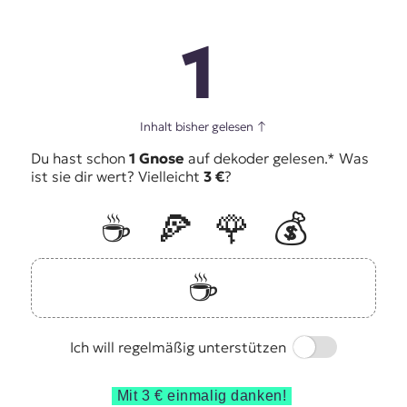
1
Inhalt bisher gelesen
↑
Du hast schon
1 Gnose
auf dekoder gelesen.* Was
ist sie dir wert? Vielleicht
3 €
?
☕️
🍕
🌹
💰
☕️
Switch
Ich will regelmäßig unterstützen
Mit 3 € einmalig danken!