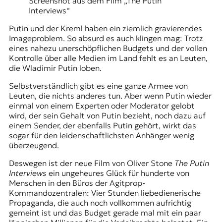
Screenshot aus dem Film „The Putin
t
Interviews“
e
n
Putin und der Kreml haben ein ziemlich gravierendes
z
Imageproblem. So absurd es auch klingen mag: Trotz
z
eines nahezu unerschöpflichen Budgets und der vollen
u
Kontrolle über alle Medien im Land fehlt es an Leuten,
O
die Wladimir Putin loben.
s
Selbstverständlich gibt es eine ganze Armee von
t
Leuten, die nichts anderes tun. Aber wenn Putin wieder
e
einmal von einem Experten oder Moderator gelobt
u
wird, der sein Gehalt von Putin bezieht, noch dazu auf
r
einem Sender, der ebenfalls Putin gehört, wirkt das
o
sogar für den leidenschaftlichsten Anhänger wenig
p
überzeugend.
a
.
Deswegen ist der neue Film von Oliver Stone
The Putin
Interviews
ein ungeheures Glück für hunderte von
Menschen in den Büros der Agitprop-
Kommandozentralen: Vier Stunden liebedienerische
Propaganda, die auch noch vollkommen aufrichtig
gemeint ist und das Budget gerade mal mit ein paar