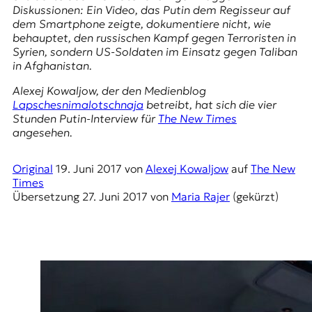
E
Diskussionen: Ein Video, das Putin dem Regisseur auf
K
dem Smartphone zeigte, dokumentiere nicht, wie
behauptet, den russischen Kampf gegen Terroristen in
O
Syrien, sondern US-Soldaten im Einsatz gegen Taliban
in Afghanistan.
D
Alexej Kowaljow, der den Medienblog
Lapschesnimalotschnaja
betreibt, hat sich die vier
E
Stunden Putin-Interview für
The New Times
angesehen.
R
Original
19. Juni 2017
von
Alexej Kowaljow
auf
The New
W
Times
i
Übersetzung
27. Juni 2017
von
Maria Rajer
(gekürzt)
s
s
e
n
,
J
o
u