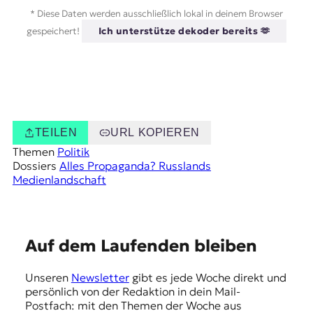
* Diese Daten werden ausschließlich lokal in deinem Browser
gespeichert!
Ich unterstütze dekoder bereits 🫶
TEILEN
URL KOPIEREN
Themen
Politik
Dossiers
Alles Propaganda? Russlands
Medienlandschaft
E
Auf dem Laufenden bleiben
m
Unseren
Newsletter
gibt es jede Woche direkt und
p
persönlich von der Redaktion in dein Mail-
f
Postfach: mit den Themen der Woche aus