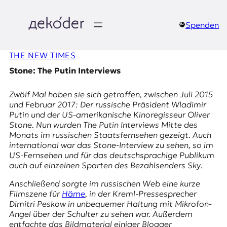
Zum
Inhalt
springen
Spenden
д
THE NEW TIMES
e
Stone: The Putin Interviews
k
Zwölf Mal haben sie sich getroffen, zwischen Juli 2015
o
und Februar 2017: Der russische Präsident Wladimir
Putin und der US-amerikanische Kinoregisseur Oliver
d
Stone. Nun wurden
The Putin Interviews
Mitte des
Monats im russischen Staatsfernsehen gezeigt. Auch
e
international war das Stone-Interview zu sehen, so im
US-Fernsehen und für das deutschsprachige Publikum
r
auch auf einzelnen Sparten des Bezahlsenders
Sky
.
|
Anschließend sorgte im russischen Web eine kurze
Filmszene für
Häme
, in der Kreml-Pressesprecher
D
Dimitri Peskow in unbequemer Haltung mit Mikrofon-
Angel über der Schulter zu sehen war. Außerdem
entfachte das Bildmaterial einiger Blogger