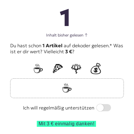
1
Inhalt bisher gelesen
↑
Du hast schon
1 Artikel
auf dekoder gelesen.* Was
ist er dir wert? Vielleicht
3 €
?
☕️
🍕
🌹
💰
☕️
Switch
Ich will regelmäßig unterstützen
Mit 3 € einmalig danken!