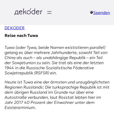
Zum
Inhalt
springen
Spenden
д
DEKODER
e
Reise nach Tuwa
k
Tuwa
(oder Tywa, beide Namen exististieren parallel)
o
gelang es über mehrere Jahrhunderte, sowohl Teil von
China als auch – als unabhängige Republik – ein Teil
d
der Sowjetunion zu sein. Sie trat als eine der letzten
1944 in die Russische Sozialistische Föderative
e
Sowjetrepublik (RSFSR) ein.
r
Heute ist Tuwa eine der ärmsten und unzugänglichsten
Regionen Russlands: Die turksprachige Republik ist mit
|
dem übrigen Russland im Grunde nur über eine
Autostraße verbunden, laut Rosstat lebten hier im
D
Jahr 2017 40 Prozent der Einwohner unter dem
Existenzminium
.