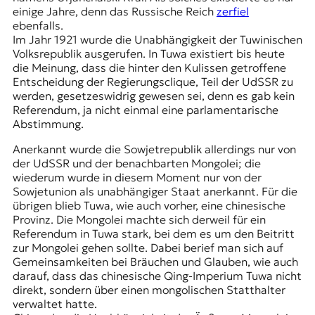
r
einige Jahre, denn das Russische Reich
zerfiel
n
ebenfalls.
a
Im Jahr 1921 wurde die Unabhängigkeit der Tuwinischen
l
Volksrepublik ausgerufen. In Tuwa existiert bis heute
i
die Meinung, dass die hinter den Kulissen getroffene
s
Entscheidung der Regierungsclique, Teil der UdSSR zu
m
werden, gesetzeswidrig gewesen sei, denn es gab kein
u
Referendum, ja nicht einmal eine parlamentarische
s
Abstimmung.
u
n
Anerkannt wurde die Sowjetrepublik allerdings nur von
d
der UdSSR und der benachbarten Mongolei; die
M
wiederum wurde in diesem Moment nur von der
e
Sowjetunion als unabhängiger Staat anerkannt. Für die
d
übrigen blieb Tuwa, wie auch vorher, eine chinesische
i
Provinz. Die Mongolei machte sich derweil für ein
e
Referendum in Tuwa stark, bei dem es um den Beitritt
n
zur Mongolei gehen sollte. Dabei berief man sich auf
k
Gemeinsamkeiten bei Bräuchen und Glauben, wie auch
o
darauf, dass das chinesische Qing-Imperium Tuwa nicht
m
direkt, sondern über einen mongolischen Statthalter
p
verwaltet hatte.
e