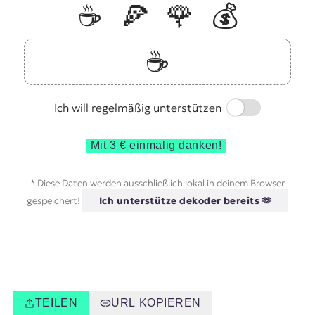
☕️
🍕
🌹
💰
☕️
Switch
Ich will regelmäßig unterstützen
Mit 3 € einmalig danken!
* Diese Daten werden ausschließlich lokal in deinem Browser
gespeichert!
Ich unterstütze dekoder bereits 🫶
TEILEN
URL KOPIEREN