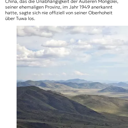
China, das die Unabhängigkeit der Äußeren Mongolei,
t
seiner ehemaligen Provinz, im Jahr 1949 anerkannt
e
hatte, sagte sich nie offiziell von seiner Oberhoheit
n
über Tuwa los.
z
z
u
O
s
t
e
u
r
o
p
a
.