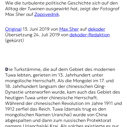
E
Wie die turbulente politische Geschichte sich auf den
Alltag der Tuwinen ausgewirkt hat, zeigt der Fotograf
K
Max Sher
auf
Zapovednik
.
O
Original
13. Juni 2019
von
Max Sher
auf
dekoder
D
Übersetzung
24. Juli 2019
von
dekoder-Redaktion
(gekürzt)
E
R
Die Turkstämme, die auf dem Gebiet des modernen
W
Tuwa lebten, gerieten im 13. Jahrhundert unter
i
mongolische Herrschaft. Als die Mongolei im 17. und
s
18. Jahrhundert langsam der chinesischen Qing-
s
Dynastie unterworfen wurde, kam auch das Gebiet des
e
heutigen Tuwa unter chinesische Herrschaft.
n
Während der chinesischen Revolution im Jahre 1911 und
,
1912 zerfiel das Reich. Tuwa (damals trug es den
J
mongolischen Namen Uranchai) wurde von China
o
abgespalten und dann zum russischen Protektorat
u
namens Urjanchaiski Krai. Als solches existierte es nur