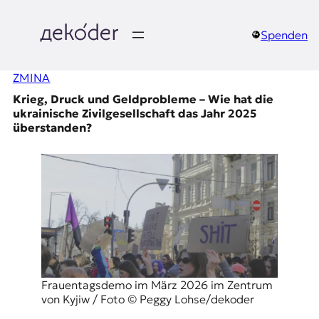
Zum
Inhalt
springen
Spenden
д
ZMINA
e
Krieg, Druck und Geldprobleme – Wie hat die
k
ukrainische Zivilgesellschaft das Jahr 2025
überstanden?
o
d
e
r
|
D
Frauentagsdemo im März 2026 im Zentrum
von Kyjiw / Foto © Peggy Lohse/dekoder