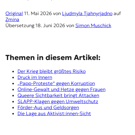
r
n
Original
11. Mai 2026
von
Ljudmyla Tjahnyrjadno
auf
a
Zmina
l
Übersetzung
18. Juni 2026
von
Simon Muschick
i
s
m
u
s
u
Themen in diesem Artikel:
n
d
Der Krieg bleibt größtes Risiko
M
Druck im Innern
e
„Papp-Proteste“ gegen Korruption
d
Online-Gewalt und Hetze gegen Frauen
i
Queere Sichtbarkeit bringt Attacken
e
SLAPP-Klagen gegen Umweltschutz
n
Förder-Aus und Geldsorgen
k
Die Lage aus Aktivist:innen-Sicht
o
m
p
e