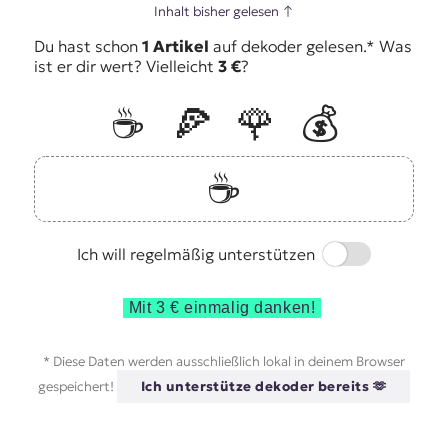
Inhalt bisher gelesen
↑
Du hast schon
1 Artikel
auf dekoder gelesen.* Was
ist er dir wert? Vielleicht
3 €
?
☕️
🍕
🌹
💰
☕️
Switch
Ich will regelmäßig unterstützen
Mit 3 € einmalig danken!
* Diese Daten werden ausschließlich lokal in deinem Browser
gespeichert!
Ich unterstütze dekoder bereits 🫶