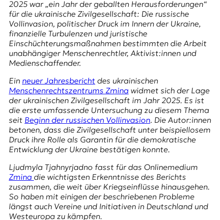
E
2025 war „ein Jahr der geballten Herausforderungen“
für die ukrainische Zivilgesellschaft: Die russische
K
Vollinvasion, politischer Druck im Innern der Ukraine,
finanzielle Turbulenzen und juristische
O
Einschüchterungsmaßnahmen bestimmten die Arbeit
unabhängiger Menschenrechtler, Aktivist:innen und
D
Medienschaffender.
E
Ein
neuer Jahresbericht
des ukrainischen
Menschenrechtszentrums
Zmina
widmet sich der Lage
R
der ukrainischen Zivilgesellschaft im Jahr 2025. Es ist
die erste umfassende Untersuchung zu diesem Thema
seit
Beginn der russischen Vollinvasion
. Die Autor:innen
W
betonen, dass die Zivilgesellschaft unter beispiellosem
i
Druck ihre Rolle als Garantin für die demokratische
s
Entwicklung der Ukraine bestätigen konnte.
s
e
Ljudmyla Tjahnyrjadno fasst für das Onlinemedium
n
Zmina
die wichtigsten Erkenntnisse des Berichts
,
zusammen, die weit über Kriegseinflüsse hinausgehen.
J
So haben mit einigen der beschriebenen Probleme
o
längst auch Vereine und Initiativen in Deutschland und
u
Westeuropa zu kämpfen.