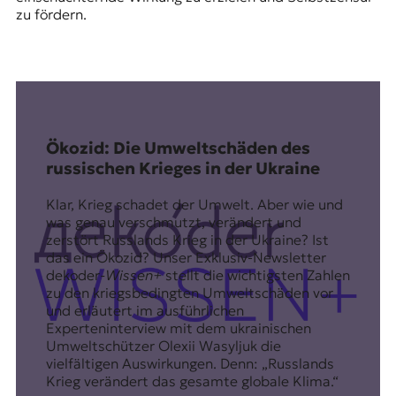
zu fördern.
Ökozid: Die Umweltschäden des
russischen Krieges in der Ukraine
Klar, Krieg schadet der Umwelt. Aber wie und
was genau verschmutzt, verändert und
zerstört Russlands Krieg in der Ukraine? Ist
das ein Ökozid? Unser Exklusiv-Newsletter
dekoder
-Wissen+
stellt die wichtigsten Zahlen
zu den kriegsbedingten Umweltschäden vor
und erläutert im ausführlichen
Experteninterview mit dem ukrainischen
Umweltschützer Olexii Wasyljuk die
vielfältigen Auswirkungen. Denn: „Russlands
Krieg verändert das gesamte globale Klima.“