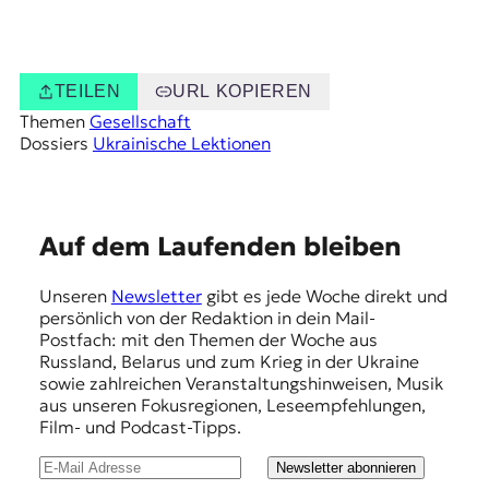
TEILEN
URL KOPIEREN
Themen
Gesellschaft
Dossiers
Ukrainische Lektionen
E
Auf dem Laufenden bleiben
m
Unseren
Newsletter
gibt es jede Woche direkt und
p
persönlich von der Redaktion in dein Mail-
f
Postfach: mit den Themen der Woche aus
Russland, Belarus und zum Krieg in der Ukraine
e
sowie zahlreichen Veranstaltungshinweisen, Musik
h
aus unseren Fokusregionen, Leseempfehlungen,
Film- und Podcast-Tipps.
l
u
Newsletter abonnieren