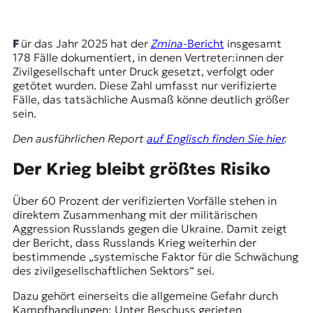
t
e
n
Für das Jahr 2025 hat der
Zmina
-Bericht
insgesamt
z
178 Fälle dokumentiert, in denen Vertreter:innen der
z
Zivilgesellschaft unter Druck gesetzt, verfolgt oder
u
getötet wurden. Diese Zahl umfasst nur verifizierte
O
Fälle, das tatsächliche Ausmaß könne deutlich größer
s
sein.
t
e
Den ausführlichen Report
auf Englisch finden Sie hier
.
u
r
Der Krieg bleibt größtes Risiko
o
p
Über 60 Prozent der verifizierten Vorfälle stehen in
a
direktem Zusammenhang mit der militärischen
.
Aggression Russlands gegen die Ukraine. Damit zeigt
der Bericht, dass Russlands Krieg weiterhin der
bestimmende „systemische Faktor für die Schwächung
des zivilgesellschaftlichen Sektors“ sei.
Dazu gehört einerseits die allgemeine Gefahr durch
Kampfhandlungen: Unter Beschuss gerieten