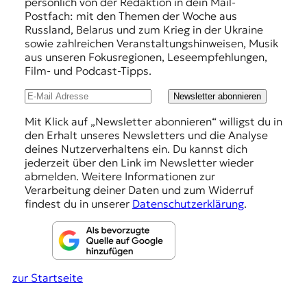
persönlich von der Redaktion in dein Mail-
f
Postfach: mit den Themen der Woche aus
Russland, Belarus und zum Krieg in der Ukraine
e
sowie zahlreichen Veranstaltungshinweisen, Musik
h
aus unseren Fokusregionen, Leseempfehlungen,
Film- und Podcast-Tipps.
l
u
Newsletter abonnieren
n
Mit Klick auf „Newsletter abonnieren“ willigst du in
den Erhalt unseres Newsletters und die Analyse
g
deines Nutzerverhaltens ein. Du kannst dich
e
jederzeit über den Link im Newsletter wieder
abmelden. Weitere Informationen zur
n
Verarbeitung deiner Daten und zum Widerruf
findest du in unserer
Datenschutzerklärung
.
zur Startseite