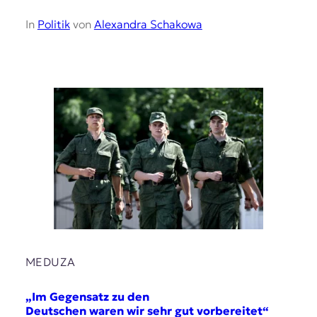
In
Politik
von
Alexandra Schakowa
MEDUZA
„Im Gegensatz zu den
Deutschen waren wir sehr gut vorbereitet“