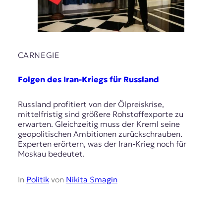
r
n
a
l
i
s
CARNEGIE
m
u
Folgen des Iran-Kriegs für Russland
s
u
n
Russland profitiert von der Ölpreiskrise,
d
mittelfristig sind größere Rohstoffexporte zu
M
erwarten. Gleichzeitig muss der Kreml seine
e
geopolitischen Ambitionen zurückschrauben.
d
Experten erörtern, was der Iran-Krieg noch für
i
Moskau bedeutet.
e
n
In
Politik
von
Nikita Smagin
k
o
m
p
e