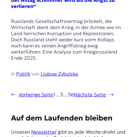
verlieren“
Russlands Gesellschaftsvertrag bröckelt, die
Wirtschaft dient dem Krieg, in der Armee wie im
Land herrschen Korruption und Repressionen.
Doch Russland steht weder kurz vorm Kollaps
noch kann es seinen Angriffskrieg ewig
weiterführen. Eine Analyse zum Kriegsrussland
Ende 2025.
In
Politik
von
Ljubow Zybulska
←
Vorherige Seite
1
…
3
…
56
Nächste Seite
→
E
Auf dem Laufenden bleiben
m
Unseren
Newsletter
gibt es jede Woche direkt und
p