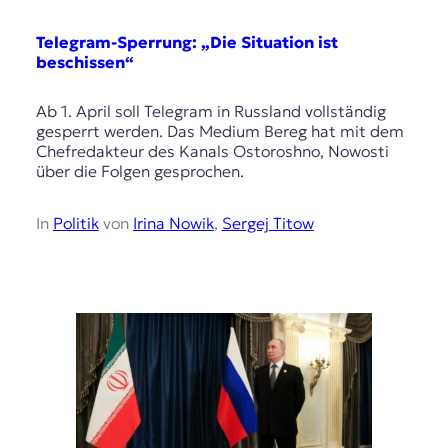
E
K
Telegram-Sperrung: „Die Situation ist
beschissen“
O
Ab 1. April soll Telegram in Russland vollständig
D
gesperrt werden. Das Medium Bereg hat mit dem
Chefredakteur des Kanals Ostoroshno, Nowosti
E
über die Folgen gesprochen.
R
In
Politik
von
Irina Nowik
,
Sergej Titow
W
i
s
s
e
n
,
J
o
u