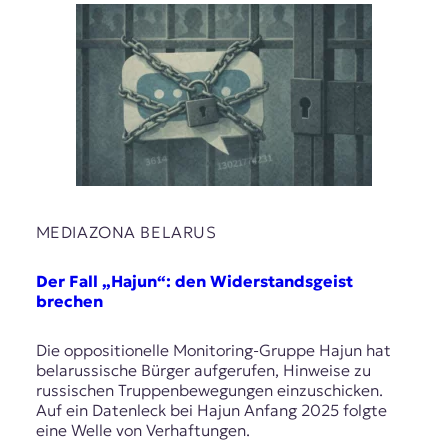
t
e
n
z
z
u
O
s
t
e
u
MEDIAZONA BELARUS
r
o
p
Der Fall „Hajun“: den Widerstandsgeist
a
brechen
.
Die oppositionelle Monitoring-Gruppe Hajun hat
belarussische Bürger aufgerufen, Hinweise zu
russischen Truppenbewegungen einzuschicken.
Auf ein Datenleck bei Hajun Anfang 2025 folgte
eine Welle von Verhaftungen.