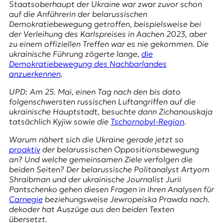
Staatsoberhaupt der Ukraine war zwar zuvor schon
t
auf die Anführerin der belarussischen
e
Demokratiebewegung getroffen, beispielsweise bei
n
der Verleihung des Karlspreises in Aachen 2023, aber
z
zu einem offiziellen Treffen war es nie gekommen. Die
z
ukrainische Führung zögerte lange,
die
u
Demokratiebewegung des Nachbarlandes
O
anzuerkennen
.
s
t
UPD: Am 25. Mai, einen Tag nach den bis dato
e
folgenschwersten russischen Luftangriffen auf die
u
ukrainische Hauptstadt, besuchte dann Zichanouskaja
r
tatsächlich Kyjiw sowie die
Tschornobyl-Region
.
o
p
Warum nähert sich die Ukraine gerade jetzt so
a
proaktiv
der belarussischen Oppositionsbewegung
.
an? Und welche gemeinsamen Ziele verfolgen die
beiden Seiten? Der belarussische Politanalyst Artyom
Shraibman und der ukrainische Journalist Jurii
Pantschenko gehen diesen Fragen in ihren Analysen für
Carnegie
beziehungsweise
Jewropeiska Prawda
nach.
dekoder hat Auszüge aus den beiden Texten
übersetzt.