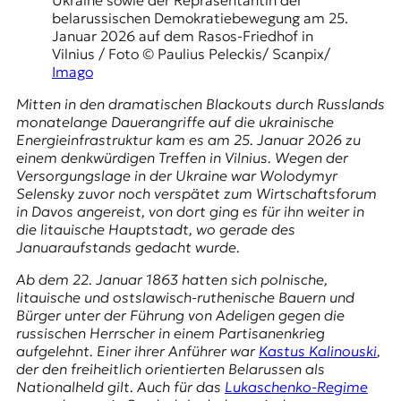
E
belarussischen Demokratiebewegung am 25.
K
Januar 2026 auf dem Rasos-Friedhof in
Vilnius / Foto © Paulius Peleckis/ Scanpix/
O
Imago
D
Mitten in den dramatischen Blackouts durch Russlands
monatelange Dauerangriffe auf die ukrainische
E
Energieinfrastruktur kam es am 25. Januar 2026 zu
einem denkwürdigen Treffen in Vilnius. Wegen der
R
Versorgungslage in der Ukraine war
Wolodymyr
Selensky
zuvor noch verspätet zum Wirtschaftsforum
in Davos angereist, von dort ging es für ihn weiter in
W
die litauische Hauptstadt, wo gerade des
i
Januaraufstands
gedacht wurde.
s
Ab dem 22. Januar 1863 hatten sich polnische,
s
litauische und ostslawisch-ruthenische Bauern und
e
Bürger unter der Führung von Adeligen gegen die
n
russischen Herrscher in einem Partisanenkrieg
,
aufgelehnt. Einer ihrer Anführer war
Kastus Kalinouski
,
J
der den freiheitlich orientierten Belarussen als
o
Nationalheld gilt. Auch für das
Lukaschenko-Regime
u