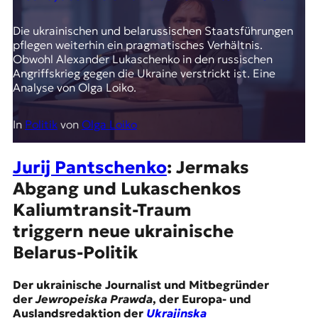
Die ukrainischen und belarussischen Staatsführungen
pflegen weiterhin ein pragmatisches Verhältnis.
Obwohl Alexander Lukaschenko in den russischen
Angriffskrieg gegen die Ukraine verstrickt ist. Eine
Analyse von Olga Loiko.
In
Politik
von
Olga Loiko
Jurij Pantschenko
: Jermaks
Abgang und Lukaschenkos
Kaliumtransit-Traum
triggern neue ukrainische
Belarus-Politik
Der ukrainische Journalist und Mitbegründer
der
Jewropeiska Prawda
, der Europa- und
Auslandsredaktion der
Ukrajinska