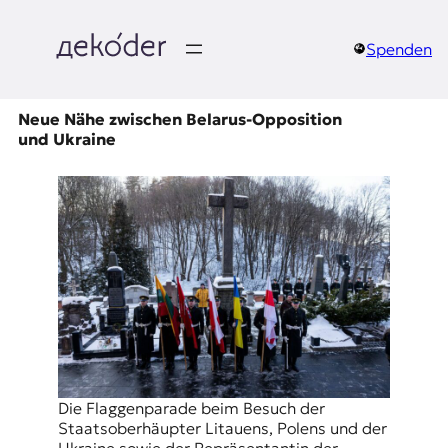
Zum
Inhalt
springen
Spenden
д
e
Neue Nähe zwischen Belarus-Opposition
und Ukraine
k
o
d
e
r
|
D
Die Flaggenparade beim Besuch der
Staatsoberhäupter Litauens, Polens und der
Ukraine sowie der Repräsentantin der