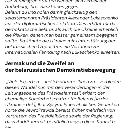
Die Vereinigten Staaten wenden sich aktuell der
Aufhebung ihrer Sanktionen gegen
Belarus zu und holen damit gleichzeitig den
selbsternannten Präsidenten Alexander Lukaschenko
aus der diplomatischen Isolation. Dies erhöht für das
demokratische Belarus als auch die Ukraine erheblich
die Risiken, denen man besser gemeinsam begegnen
sollte. So könnte die Ukraine mit Unterstützung der
belarussischen Opposition ein Verfahren zur
internationalen Fahndung nach Lukaschenko einleiten.
Jermak und die Zweifel an
der belarussischen Demokratiebewegung
„Viele Experten – und ich stimme ihnen zu – verbinden
diesen Wandel nun mit den Veränderungen in der
Leitungsebene des Präsidialamtes“, erklärt der
ehemalige Sonderbotschafter für Belarus [in der
Ukraine – dek], Ihor Kysym. Einen ähnlichen Gedanken
hörte die
JewroPrawda
bereits früher mehrfach von
Vertretern des Präsidialbüros sowie der Regierung:
dass
Andrij Jermak
persönlich gegen diese Kontakte
sei.