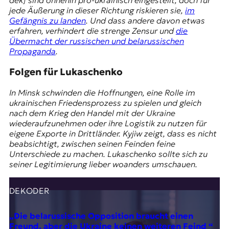
dek] sind ohnehin pro-ukrainisch eingestellt, doch für
jede Äußerung in dieser Richtung riskieren sie,
im
Gefängnis zu landen
. Und dass andere davon etwas
erfahren, verhindert die strenge Zensur und
die
Übermacht der russischen und belarussischen
Propaganda
.
Folgen für Lukaschenko
In Minsk schwinden die Hoffnungen, eine Rolle im
ukrainischen Friedensprozess zu spielen und gleich
nach dem Krieg den Handel mit der Ukraine
wiederaufzunehmen oder ihre Logistik zu nutzen für
eigene Exporte in Drittländer. Kyjiw zeigt, dass es nicht
beabsichtigt, zwischen seinen Feinden feine
Unterschiede zu machen. Lukaschenko sollte sich zu
seiner Legitimierung lieber woanders umschauen.
DEKODER
„Die belarussische Opposition braucht einen
Freund, aber die Ukraine keinen weiteren Feind “