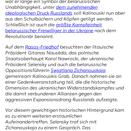
war er lange ein Symbol der belarussischen
r
Unabhängigkeit, unter
dem zunehmenden
n
ideologischen Druck Russlands
soll Kalinouski nun aber
a
aus den Schulbüchern und Köpfen getilgt werden.
l
Schließlich ist auch die
größte Kampfeinheit
i
belarussischer Freiwilliger in der Ukraine
nach dem
s
Revolutionär benannt.
m
u
Auf dem
Rasos-Friedhof
besuchten der litauische
s
Präsident Gitanas Nausėda, das polnische
u
Staatsoberhaupt Karol Nawrocki, der ukrainische
n
Präsident Selensky und auch die belarussische
d
Oppositionsführerin
Swjatlana Zichanouskaja
M
gemeinsam Kalinouskis Grab. Danach nahmen sie an
e
einer Gedenkveranstaltung teil, die die historische
d
Dimension des ukrainischen Widerstandskampfes und
i
die damit verbundenen Allianzen gegen den
e
aggressiven Expansionsdrang Russlands aufzeigte.
n
k
Vor diesem gewichtigen historischen Hintergrund kam
o
es zu einem weiteren erstaunlichen
m
Aufeinandertreffen. Selensky traf sich mit
p
Zichanouskaja zu einem Gespräch. Das
e