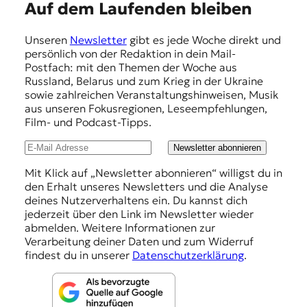
E
Auf dem Laufenden bleiben
m
Unseren
Newsletter
gibt es jede Woche direkt und
p
persönlich von der Redaktion in dein Mail-
f
Postfach: mit den Themen der Woche aus
Russland, Belarus und zum Krieg in der Ukraine
e
sowie zahlreichen Veranstaltungshinweisen, Musik
h
aus unseren Fokusregionen, Leseempfehlungen,
Film- und Podcast-Tipps.
l
u
Newsletter abonnieren
n
Mit Klick auf „Newsletter abonnieren“ willigst du in
den Erhalt unseres Newsletters und die Analyse
g
deines Nutzerverhaltens ein. Du kannst dich
e
jederzeit über den Link im Newsletter wieder
abmelden. Weitere Informationen zur
n
Verarbeitung deiner Daten und zum Widerruf
findest du in unserer
Datenschutzerklärung
.