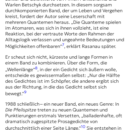
Warlen Betschyk
durchsetzen. In diesem sorgsam
durchkomponierten Band, der um Leben und Vergehen
kreist, fordert der Autor seine Leserschaft mit
mehreren Quantemen heraus. „Die Quanteme spielen
im Atomaren, was sich in ihnen vollzieht, ist eine
Reaktion, bei der vertraute Worte den Rahmen der
Alltagslogik verlassen und ungeahnte Bedeutungen und
7
Möglichkeiten offenbaren“
, erklärt Rasanau später.
Er scheut sich nicht, kürzeste und lange Formen in
einem Band zu kombinieren. Über die Form, die
8
„Wellenlänge“
, in der ein Gedicht sich äußern wolle,
entscheide es gewissermaßen selbst: „Nur die Hälfte
des Gedichtes ist im Schöpfer, die andere ergibt sich
aus der Richtung, in die das Gedicht selbst sich
9
bewegt.“
1988 schließlich ‒ ein neuer Band, ein neues Genre: In
Die Pfeilspitze
treten zu neuen Quantemen und
Punktierungen erstmals Versetten, „balladenhafte, oft
dramatisch zugespitzte Prosagedichte von
10
durchschnittlich einer Seite Länge.“
Sie entstehen in