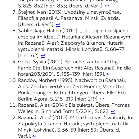
S. 825–852 [hier: 833; Übers. d. Verf.].
↩︎
Štejner, Ivan (2013): Uvodziny u nevymoŭnae.
Filasofija paėzii A. Razanava. Minsk: Zvjazda.
[Übers. d. Verf.].
↩︎
Šablinskaja, Halina (2010): „Ja ‒ toj, chto šljach i
chto pa im idze…“. Hutarka z Alesem Razanavym.
In: Razanaŭ, Ales’: Z apokryfa ŭ kanon. Hutarki,
vystuplenni, natatki. Minsk: Lohvinaŭ, S. 60‒77
[hier: 62].
↩︎
Geist, Sylvia (2001): Sprache, zauberkräftige
Farnblüte. Ein Gespräch mit Ales Rasanaŭ. In: die
horen203/2001, S. 133‒139 [hier: 139].
↩︎
Randow, Norbert (1995): Nachwort zu Rasanaŭ,
Ales: Zeichen vertikaler Zeit. Poeme, Versetten,
Punktierungen, Betrachtungen. Übers. Elke Erb.
Berlin: Agora, S. 215‒219 [hier: 219].
↩︎
Razanaŭ, Ales (2014): Bis zuletzt. Übers. Thomas
Weiler. In: Sinn und Form 5/2014, S. 622.
↩︎
Razanaŭ, Ales’ (2010): Mėtazhodnasc’ svabody. In:
Z apokryfa ŭ kanon. Hutarki, vystuplenni, natatki.
Minsk: Lohvinaŭ, S. 56–59 [hier: 59; Übers. d.
Verf.].
↩︎