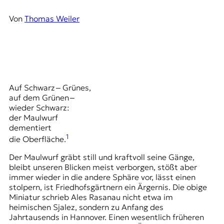
r
n
Von
Thomas Weiler
a
l
i
s
m
u
s
Auf Schwarz ‒ Grünes,
u
auf dem Grünen ‒
n
wieder Schwarz:
d
der Maulwurf
M
dementiert
e
1
die Oberfläche.
d
i
Der Maulwurf gräbt still und kraftvoll seine Gänge,
e
bleibt unseren Blicken meist verborgen, stößt aber
n
immer wieder in die andere Sphäre vor, lässt einen
k
stolpern, ist Friedhofsgärtnern ein Ärgernis. Die obige
o
Miniatur schrieb Ales Rasanau nicht etwa im
m
heimischen Sjalez, sondern zu Anfang des
p
Jahrtausends in Hannover. Einen wesentlich früheren
e