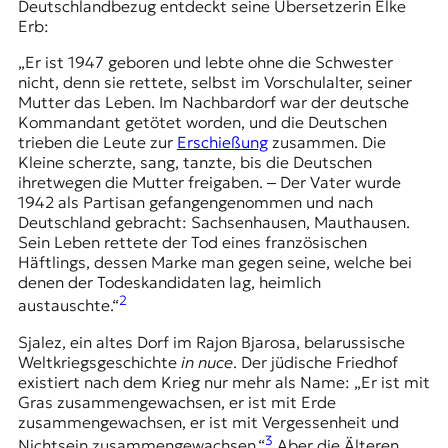
Deutschlandbezug entdeckt seine Übersetzerin
Elke
t
Erb
:
e
n
„Er ist 1947 geboren und lebte ohne die Schwester
z
nicht, denn sie rettete, selbst im Vorschulalter, seiner
z
Mutter das Leben. Im Nachbardorf war der deutsche
u
Kommandant getötet worden, und die Deutschen
O
trieben die Leute zur
Erschießung
zusammen. Die
s
Kleine scherzte, sang, tanzte, bis die Deutschen
t
ihretwegen die Mutter freigaben. ‒ Der Vater wurde
e
1942 als Partisan gefangengenommen und nach
u
Deutschland gebracht: Sachsenhausen, Mauthausen.
r
Sein Leben rettete der Tod eines französischen
o
Häftlings, dessen Marke man gegen seine, welche bei
p
denen der Todeskandidaten lag, heimlich
a
2
austauschte.“
.
Sjalez, ein altes Dorf im Rajon Bjarosa, belarussische
Weltkriegsgeschichte
in nuce
. Der jüdische Friedhof
existiert nach dem Krieg nur mehr als Name: „Er ist mit
Gras zusammengewachsen, er ist mit Erde
zusammengewachsen, er ist mit Vergessenheit und
3
Nichtsein zusammengewachsen.“
Aber die Älteren