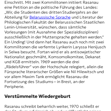
Einschnitt. Mit zwei Kommilitonen initiiert Rasanau
eine Petition an die politische Führung des Landes:
„Wir, die Studenten des dritten Studienjahrs an der
Abteilung für
Belarussische Sprache
und Literatur der
Philologischen Fakultät der Belarussischen Staatlichen
Lenin-Universität, wünschen, dass sämtliche
Vorlesungen (mit Ausnahme der Spezialdisziplinen)
ausschließlich in der Muttersprache gehalten werden.“
Ein Unding! Und dann hat Rasanau auch noch mit zwei
Kommilitonen die verfemte Lyrikerin
Laryssa Henijusch
in Selwa besucht. Fortan wird er als antisowjetischer
Nationalist geschmäht, Komsomolkomitee, Dekanat
und
KGB
ermitteln. 1969 werden die drei
„Rädelsführer“ von der Hochschule relegiert, allein die
Fürsprache literarischer Größen wie
Nil Hilewitsch
und
vor allem
Maxim Tank
ermöglicht Rasanau die
Fortsetzung des Studiums ‒ in Brest, an der
Peripherie.
Verstümmelte Wiedergeburt
Rasanau schreibt beharrlich weiter, 1970 schließt er