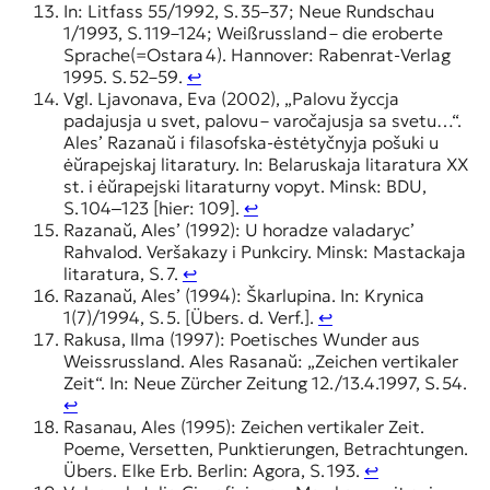
In: Litfass 55/1992, S. 35–37; Neue Rundschau
1/1993, S. 119–124; Weißrussland – die eroberte
Sprache(=Ostara 4). Hannover: Rabenrat-Verlag
1995. S. 52–59.
↩︎
Vgl. Ljavonava, Eva (2002), „Palovu žyccja
padajusja u svet, palovu – varočajusja sa svetu…“.
Ales’ Razanaŭ i filasofska-ėstėtyčnyja pošuki u
ėŭrapejskaj litaratury. In: Belaruskaja litaratura XX
st. i ėŭrapejski litaraturny vopyt. Minsk: BDU,
S. 104‒123 [hier: 109].
↩︎
Razanaŭ, Ales’ (1992): U horadze valadaryc’
Rahvalod. Veršakazy i Punkciry. Minsk: Mastackaja
litaratura, S. 7.
↩︎
Razanaŭ, Ales’ (1994): Škarlupina. In: Krynica
1(7)/1994, S. 5. [Übers. d. Verf.].
↩︎
Rakusa, Ilma (1997): Poetisches Wunder aus
Weissrussland. Ales Rasanaŭ: „Zeichen vertikaler
Zeit“. In: Neue Zürcher Zeitung 12./13.4.1997, S. 54.
↩︎
Rasanau, Ales (1995): Zeichen vertikaler Zeit.
Poeme, Versetten, Punktierungen, Betrachtungen.
Übers. Elke Erb. Berlin: Agora, S. 193.
↩︎