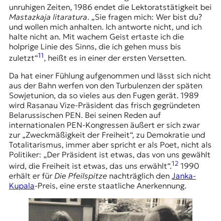
unruhigen Zeiten, 1986 endet die Lektoratstätigkeit bei
Mastazkaja litaratura
. „Sie fragen mich: Wer bist du?
und wollen mich anhalten. Ich antworte nicht, und ich
halte nicht an. Mit wachem Geist ertaste ich die
holprige Linie des Sinns, die ich gehen muss bis
11
zuletzt“
, heißt es in einer der ersten Versetten.
Da hat einer Fühlung aufgenommen und lässt sich nicht
aus der Bahn werfen von den Turbulenzen der späten
Sowjetunion, da so vieles aus den Fugen gerät. 1989
wird Rasanau Vize-Präsident das frisch gegründeten
Belarussischen PEN. Bei seinen Reden auf
internationalen PEN-Kongressen äußert er sich zwar
zur „Zweckmäßigkeit der Freiheit“, zu Demokratie und
Totalitarismus, immer aber spricht er als Poet, nicht als
Politiker: „Der Präsident ist etwas, das von uns gewählt
12
wird, die Freiheit ist etwas, das uns erwählt“.
1990
erhält er für
Die Pfeilspitze
nachträglich den
Janka-
Kupala
-Preis, eine erste staatliche Anerkennung.