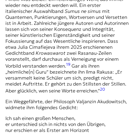
wieder neu entdeckt werden will. Ein erster
italienischer Auswahlband
Sumus ne simus
mit
Quantemen, Punktierungen, Wortversen und Versetten
ist in Arbeit. Zahlreiche jüngere Autoren und Autorinnen
lassen sich von seiner Konsequenz und Integrität,
seiner künstlerischen Eigenständigkeit und seiner
Fokussierung auf das Wesentliche inspirieren. Dass
etwa
Julia Cimafiejeva
ihrem 2025 erschienenen
Gedichtband
Krowaswarot
zwei Rasanau-Zeilen
voranstellt, darf durchaus als Verneigung vor einem
19
Vorbild verstanden werden.
Gar als ihren
„heimliche[n] Guru“ bezeichnete ihn Ilma Rakusa: „Er
versammelt keine Schüler um sich, predigt nicht,
meidet Auftritte. Er gehört zu den Stillsten der Stillen.
20
Aber glücklich, wen seine Worte erreichen.“
Ein Weggefährte, der Philosoph Valjanzin Akudowitsch,
widmete ihm folgendes Gedicht:
Ich sah einen großen Menschen,
er unterschied sich in nichts von den Übrigen,
nur erschien er als Erster am Horizont