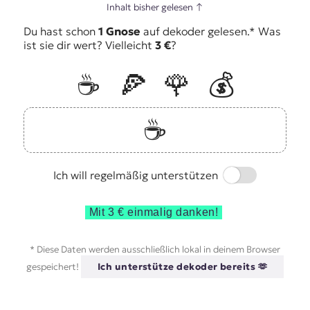
Inhalt bisher gelesen
↑
Du hast schon
1 Gnose
auf dekoder gelesen.* Was
ist sie dir wert? Vielleicht
3 €
?
☕️
🍕
🌹
💰
☕️
Switch
Ich will regelmäßig unterstützen
Mit 3 € einmalig danken!
* Diese Daten werden ausschließlich lokal in deinem Browser
gespeichert!
Ich unterstütze dekoder bereits 🫶