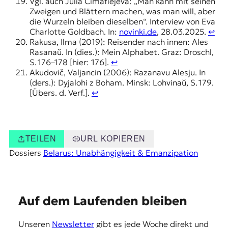
Vgl. auch Julia Cimafiejeva: „Man kann mit seinen
Zweigen und Blättern machen, was man will, aber
die Wurzeln bleiben dieselben“. Interview von Eva
Charlotte Goldbach. In:
novinki.de
, 28.03.2025.
↩︎
Rakusa, Ilma (2019): Reisender nach innen: Ales
Rasanaŭ. In (dies.): Mein Alphabet. Graz: Droschl,
S. 176–178 [hier: 176].
↩︎
Akudovič, Valjancin (2006): Razanavu Alesju. In
(ders.): Dyjalohi z Boham. Minsk: Lohvinaŭ, S. 179.
[Übers. d. Verf.].
↩︎
TEILEN
URL KOPIEREN
Dossiers
Belarus: Unabhängigkeit & Emanzipation
E
Auf dem Laufenden bleiben
m
Unseren
Newsletter
gibt es jede Woche direkt und