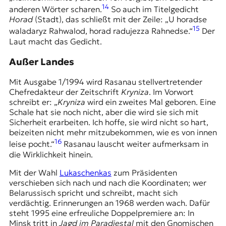
14
anderen Wörter scharen.
So auch im Titelgedicht
Horad
(Stadt), das schließt mit der Zeile: „U horadse
15
waladaryz Rahwalod, horad radujezza Rahnedse.“
Der
Laut macht das Gedicht.
Außer Landes
Mit Ausgabe 1/1994 wird Rasanau stellvertretender
Chefredakteur der Zeitschrift
Kryniza
. Im Vorwort
schreibt er: „
Kryniza
wird ein zweites Mal geboren. Eine
Schale hat sie noch nicht, aber die wird sie sich mit
Sicherheit erarbeiten. Ich hoffe, sie wird nicht so hart,
beizeiten nicht mehr mitzubekommen, wie es von innen
16
leise pocht.“
Rasanau lauscht weiter aufmerksam in
die Wirklichkeit hinein.
Mit der Wahl
Lukaschenkas
zum Präsidenten
verschieben sich nach und nach die Koordinaten; wer
Belarussisch spricht und schreibt, macht sich
verdächtig. Erinnerungen an 1968 werden wach. Dafür
steht 1995 eine erfreuliche Doppelpremiere an: In
Minsk tritt in
Jagd im Paradiestal
mit den Gnomischen