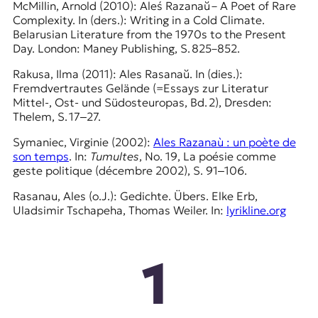
McMillin, Arnold (2010): Aleś Razanaŭ – A Poet of Rare
Complexity. In (ders.): Writing in a Cold Climate.
Belarusian Literature from the 1970s to the Present
Day. London: Maney Publishing, S. 825–852.
Rakusa, Ilma (2011): Ales Rasanaŭ. In (dies.):
Fremdvertrautes Gelände (=Essays zur Literatur
Mittel-, Ost- und Südosteuropas, Bd. 2), Dresden:
Thelem, S. 17‒27.
Symaniec, Virginie (2002):
Ales Razanaù : un poète de
son temps
. In:
Tumultes
, No. 19, La poésie comme
geste politique (décembre 2002), S. 91‒106.
Rasanau, Ales (o.J.): Gedichte. Übers. Elke Erb,
Uladsimir Tschapeha, Thomas Weiler. In:
lyrikline.org
1