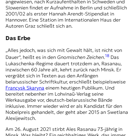
angewiesen, nach Kurzaufenthalten in Schweden und
Slowenien findet er Aufnahme in Berlin und schließlich
2001/02 als erster Hannah Arendt-Stipendiat in
Hannover. Eine Station im Internationalen Haus der
Autoren Graz schließt sich an.
Das Erbe
„Alles jedoch, was sich mit Gewalt hält, ist nicht von
18
Dauer“, heißt es in den
Gnomischen Zeichen
.
Das
Lukaschenka-Regime dauert trotzdem an, Rasanau,
inzwischen 60 Jahre alt, kehrt zurück nach Minsk. Er
vergräbt sich in Texten aus den Anfängen
belarussischer Schriftkultur, erschließt beispielsweise
Francysk Skaryna
einem heutigen Publikum. Und
bereitet nebenher im Lohvinaŭ-Verlag seine
Werkausgabe vor, deutsch-belarussische Bände
inklusive. Immer wieder wird er als Kandidat für den
Nobelpreis gehandelt, der geht aber 2015 an Swetlana
Alexijewitsch.
Am 26. August 2021 stirbt Ales Rasanau 73-jährig in
Minsk. Was bleibt? Ein reichhaltiges Werk, das immer