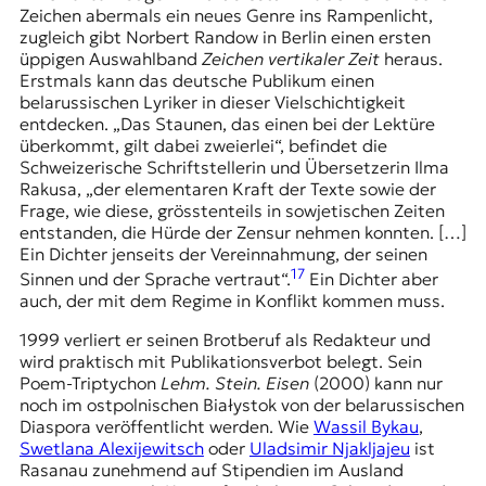
Zeichen abermals ein neues Genre ins Rampenlicht,
zugleich gibt
Norbert Randow
in Berlin einen ersten
üppigen Auswahlband
Zeichen vertikaler Zeit
heraus.
Erstmals kann das deutsche Publikum einen
belarussischen Lyriker in dieser Vielschichtigkeit
entdecken. „Das Staunen, das einen bei der Lektüre
überkommt, gilt dabei zweierlei“, befindet die
Schweizerische Schriftstellerin und Übersetzerin Ilma
Rakusa, „der elementaren Kraft der Texte sowie der
Frage, wie diese, grösstenteils in sowjetischen Zeiten
entstanden, die Hürde der Zensur nehmen konnten. […]
Ein Dichter jenseits der Vereinnahmung, der seinen
17
Sinnen und der Sprache vertraut“.
Ein Dichter aber
auch, der mit dem Regime in Konflikt kommen muss.
1999 verliert er seinen Brotberuf als Redakteur und
wird praktisch mit Publikationsverbot belegt. Sein
Poem-Triptychon
Lehm. Stein. Eisen
(2000) kann nur
noch im ostpolnischen Białystok von der belarussischen
Diaspora veröffentlicht werden. Wie
Wassil Bykau
,
Swetlana Alexijewitsch
oder
Uladsimir Njakljajeu
ist
Rasanau zunehmend auf Stipendien im Ausland