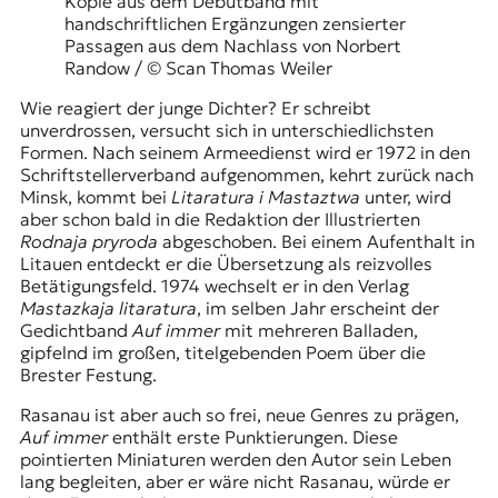
Kopie aus dem Debütband mit
handschriftlichen Ergänzungen zensierter
Passagen aus dem Nachlass von Norbert
Randow / © Scan Thomas Weiler
Wie reagiert der junge Dichter? Er schreibt
unverdrossen, versucht sich in unterschiedlichsten
Formen. Nach seinem Armeedienst wird er 1972 in den
Schriftstellerverband aufgenommen, kehrt zurück nach
Minsk, kommt bei
Litaratura i Mastaztwa
unter, wird
aber schon bald in die Redaktion der Illustrierten
Rodnaja pryroda
abgeschoben. Bei einem Aufenthalt in
Litauen entdeckt er die Übersetzung als reizvolles
Betätigungsfeld. 1974 wechselt er in den Verlag
Mastazkaja litaratura
, im selben Jahr erscheint der
Gedichtband
Auf immer
mit mehreren Balladen,
gipfelnd im großen, titelgebenden Poem über die
Brester Festung.
Rasanau ist aber auch so frei, neue Genres zu prägen,
Auf immer
enthält erste Punktierungen. Diese
pointierten Miniaturen werden den Autor sein Leben
lang begleiten, aber er wäre nicht Rasanau, würde er