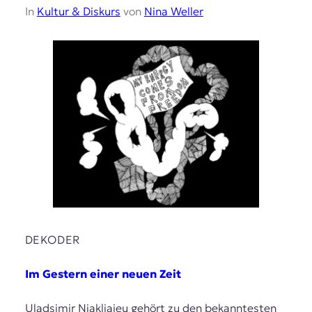
In
Kultur & Diskurs
von
Nina Weller
DEKODER
Im Gestern einer neuen Zeit
Uladsimir Njakljajeu gehört zu den bekanntesten