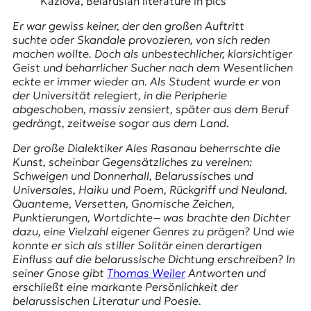
E
Kazlova, Belarusian literature in pics
K
Er war gewiss keiner, der den großen Auftritt
suchte oder Skandale provozieren, von sich reden
O
machen wollte. Doch als unbestechlicher, klarsichtiger
Geist und beharrlicher Sucher nach dem Wesentlichen
D
eckte er immer wieder an. Als Student wurde er von
der Universität relegiert, in die Peripherie
E
abgeschoben, massiv zensiert, später aus dem Beruf
gedrängt, zeitweise sogar aus dem Land.
R
Der große Dialektiker Ales Rasanau beherrschte die
Kunst, scheinbar Gegensätzliches zu vereinen:
W
Schweigen und Donnerhall, Belarussisches und
i
Universales, Haiku und Poem, Rückgriff und Neuland.
s
Quanteme, Versetten, Gnomische Zeichen,
s
Punktierungen, Wortdichte ‒ was brachte den Dichter
e
dazu, eine Vielzahl eigener Genres zu prägen? Und wie
n
konnte er sich als stiller Solitär einen derartigen
,
Einfluss auf die belarussische Dichtung erschreiben? In
J
seiner Gnose gibt
Thomas Weiler
Antworten und
o
erschließt eine markante Persönlichkeit der
u
belarussischen Literatur und Poesie.