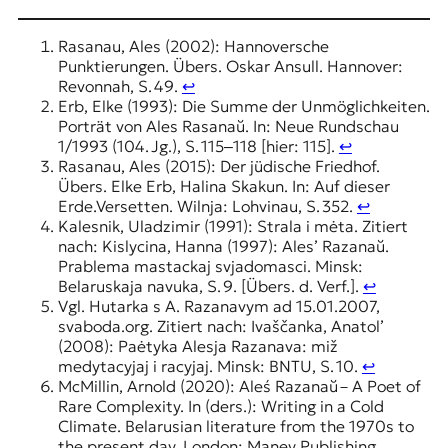
Rasanau, Ales (2002): Hannoversche
Punktierungen. Übers. Oskar Ansull. Hannover:
Revonnah, S. 49.
↩︎
Erb, Elke (1993): Die Summe der Unmöglichkeiten.
Porträt von Ales Rasanaŭ. In: Neue Rundschau
1/1993 (104. Jg.), S. 115‒118 [hier: 115].
↩︎
Rasanau, Ales (2015): Der jüdische Friedhof.
Übers. Elke Erb, Halina Skakun. In: Auf dieser
Erde.Versetten. Wilnja: Lohvinau, S. 352.
↩︎
Kalesnik, Uladzimir (1991): Strala i mėta. Zitiert
nach: Kislycina, Hanna (1997): Ales’ Razanaŭ.
Prablema mastackaj svjadomasci. Minsk:
Belaruskaja navuka, S. 9. [Übers. d. Verf.].
↩︎
Vgl. Hutarka s A. Razanavym ad 15.01.2007,
svaboda.org. Zitiert nach: Ivaščanka, Anatol’
(2008): Paėtyka Alesja Razanava: miž
medytacyjaj i racyjaj. Minsk: BNTU, S. 10.
↩︎
McMillin, Arnold (2020): Aleś Razanaŭ – A Poet of
Rare Complexity. In (ders.): Writing in a Cold
Climate. Belarusian literature from the 1970s to
the present day. London: Maney Publishing,