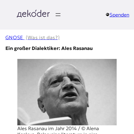
Zum
Inhalt
springen
Spenden
д
e
GNOSE
(Was ist das?)
k
Ein großer Dialektiker: Ales Rasanau
o
d
e
r
|
D
Ales Rasanau im Jahr 2014 / © Alena