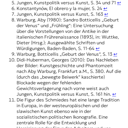
Jungen, Kunstpolitik versus Kunst, S. 34 und 71
↩︎
Konstantynów, El obrero y la mujer, S. 24
↩︎
Jungen, Kunstpolitik versus Kunst, S. 163
↩︎
Warburg, Aby (1980): Sandro Botticellis „Geburt
der Venus“ und „Frühling“: Eine Untersuchung
über die Vorstellungen von der Antike in der
italienischen Frührenaissance (1893), in: Wuttke,
Dieter (Hrsg.): Ausgewählte Schriften und
Würdigungen, Baden-Baden, S. 11-64
↩︎
Warburg, Botticellis „Geburt der Venus“, S. 13
↩︎
Didi-Huberman, Georges (2010): Das Nachleben
der Bilder: Kunstgeschichte und Phantomzeit
nach Aby Warburg, Frankfurt a.M., S. 380. Auf die
(durch das „bewegte Beiwerk“ kaschierte)
Blockade wegen der fehlenden
Gewichtsverlagerung nach vorne weist auch
Jungen, Kunstpolitik versus Kunst, S. 161 hin.
↩︎
Die Figur des Schmiedes hat eine lange Tradition
in Europa, in der westeuropäischen und der
slawischen Kunst ebenso wie in der
sozialistischen politischen Ikonografie. Eine
zentrale Rolle für die Entwicklung und