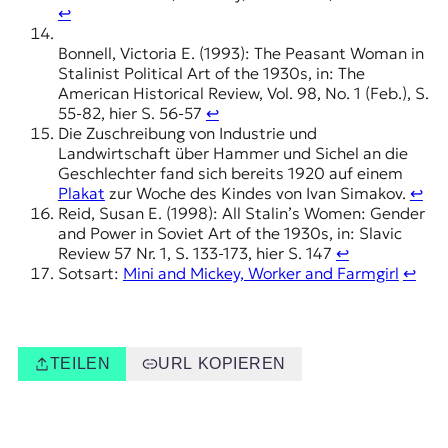
↩︎
Bonnell, Victoria E. (1993): The Peasant Woman in
Stalinist Political Art of the 1930s, in: The
American Historical Review, Vol. 98, No. 1 (Feb.), S.
55-82, hier S. 56-57
↩︎
Die Zuschreibung von Industrie und
Landwirtschaft über Hammer und Sichel an die
Geschlechter fand sich bereits 1920 auf einem
Plakat
zur Woche des Kindes von Ivan Simakov.
↩︎
Reid, Susan E. (1998): All Stalin’s Women: Gender
and Power in Soviet Art of the 1930s, in: Slavic
Review 57 Nr. 1, S. 133-173, hier S. 147
↩︎
Sotsart:
Mini and Mickey, Worker and Farmgirl
↩︎
TEILEN
URL KOPIEREN