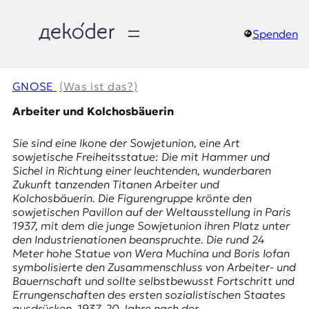
Zum
Inhalt
springen
Spenden
д
e
GNOSE
(Was ist das?)
k
Arbeiter und Kolchosbäuerin
o
Sie sind eine Ikone der Sowjetunion, eine Art
sowjetische Freiheitsstatue: Die mit Hammer und
d
Sichel in Richtung einer leuchtenden, wunderbaren
Zukunft tanzenden Titanen
Arbeiter und
e
Kolchosbäuerin
. Die Figurengruppe krönte den
sowjetischen Pavillon auf der Weltausstellung in Paris
r
1937, mit dem die junge Sowjetunion ihren Platz unter
den Industrienationen beanspruchte. Die rund 24
|
Meter hohe Statue von Wera Muchina und Boris Iofan
symbolisierte den Zusammenschluss von Arbeiter- und
D
Bauernschaft und sollte selbstbewusst Fortschritt und
Errungenschaften des ersten sozialistischen Staates
ausdrücken. 1937, 20 Jahre nach der