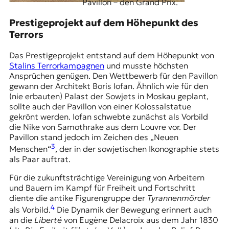
Pavillon – den Grand Prix.
t
e
Prestigeprojekt auf dem Höhepunkt des
n
Terrors
z
z
Das Prestigeprojekt entstand auf dem Höhepunkt von
u
Stalins Terrorkampagnen
und musste höchsten
O
Ansprüchen genügen. Den Wettbewerb für den Pavillon
s
gewann der Architekt Boris Iofan. Ähnlich wie für den
t
(nie erbauten) Palast der Sowjets in Moskau geplant,
e
sollte auch der Pavillon von einer Kolossalstatue
u
gekrönt werden. Iofan schwebte zunächst als Vorbild
r
die Nike von Samothrake aus dem Louvre vor. Der
o
Pavillon stand jedoch im Zeichen des „Neuen
p
3
Menschen“
, der in der sowjetischen Ikonographie stets
a
als Paar auftrat.
.
Für die zukunftsträchtige Vereinigung von Arbeitern
und Bauern im Kampf für Freiheit und Fortschritt
diente die antike Figurengruppe der
Tyrannenmörder
4
als Vorbild.
Die Dynamik der Bewegung erinnert auch
an die
Liberté
von Eugène Delacroix aus dem Jahr 1830