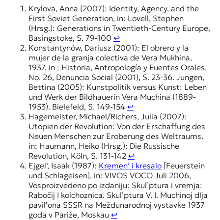
Krylova, Anna (2007): Identity, Agency, and the
First Soviet Generation, in: Lovell, Stephen
(Hrsg.): Generations in Twentieth-Century Europe,
Basingstoke, S. 79-100
↩︎
Konstantynów, Dariusz (2001): El obrero y la
mujer de la granja colectiva de Vera Mukhina,
1937, in : Historia, Antropología y Fuentes Orales,
No. 26, Denuncia Social (2001), S. 23-36. Jungen,
Bettina (2005): Kunstpolitik versus Kunst: Leben
und Werk der Bildhauerin Vera Muchina (1889-
1953). Bielefeld, S. 149-154
↩︎
Hagemeister, Michael/Richers, Julia (2007):
Utopien der Revolution: Von der Erschaffung des
Neuen Menschen zur Eroberung des Weltraums.
in: Haumann, Heiko (Hrsg.): Die Russische
Revolution, Köln, S. 131-142
↩︎
Ejgel‘, Isaak (1987):
Kremen‘ i kresalo
[Feuerstein
und Schlageisen], in: VIVOS VOCO Juli 2006,
Vosproizvedeno po izdaniju: Skul’ptura i vremja:
Rabočij I kolchoznica. Skul’ptura V. I. Muchinoj dlja
pavil’ona SSSR na Meždunarodnoj vystavke 1937
goda v Pariže, Moskau
↩︎