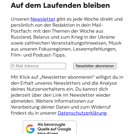
E
Auf dem Laufenden bleiben
m
Unseren
Newsletter
gibt es jede Woche direkt und
p
persönlich von der Redaktion in dein Mail-
f
Postfach: mit den Themen der Woche aus
Russland, Belarus und zum Krieg in der Ukraine
e
sowie zahlreichen Veranstaltungshinweisen, Musik
h
aus unseren Fokusregionen, Leseempfehlungen,
Film- und Podcast-Tipps.
l
u
Newsletter abonnieren
n
Mit Klick auf „Newsletter abonnieren“ willigst du in
den Erhalt unseres Newsletters und die Analyse
g
deines Nutzerverhaltens ein. Du kannst dich
e
jederzeit über den Link im Newsletter wieder
abmelden. Weitere Informationen zur
n
Verarbeitung deiner Daten und zum Widerruf
findest du in unserer
Datenschutzerklärung
.