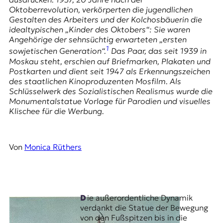
E
Oktoberrevolution, verkörperten die jugendlichen
K
Gestalten des Arbeiters und der Kolchosbäuerin die
idealtypischen „Kinder des Oktobers“: Sie waren
O
Angehörige der sehnsüchtig erwarteten „ersten
1
sowjetischen Generation“.
Das Paar, das seit 1939 in
D
Moskau steht, erschien auf Briefmarken, Plakaten und
Postkarten und dient seit 1947 als Erkennungszeichen
E
des staatlichen Kinoproduzenten
Mosfilm
. Als
Schlüsselwerk des Sozialistischen Realismus wurde die
R
Monumentalstatue Vorlage für Parodien und visuelles
Klischee für die Werbung.
W
i
s
Von
Monica Rüthers
s
e
n
,
J
Die außerordentliche Dynamik
o
verdankt die Statue der Bewegung
u
von den Fußspitzen bis in die