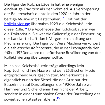
Die Figur der Kolchosbäuerin hat eine weniger
eindeutige Tradition als der Schmied. Als Verkörperung
der Bauernschaft diente in den 1920er Jahren der
13
bärtige
Mushik
mit Bastschuhen.
Erst mit der
Kollektivierung
übernahm 1929 die Kolchosbäuerin
14
diese Rolle.
Die Apotheose der Kolchosbäuerin war
die Traktoristin. Sie war die Galionsfigur der Erneuerung
der Landwirtschaft durch Vergemeinschaftung und
Mechanisierung. Die Figur von Wera Muchina verkörpert
die athletische
Kolchosniza
, die in der Propaganda der
frühen 1930er Jahre die städtische Bevölkerung von der
Kollektivierung überzeugen sollte.
Muchinas Kolchosbäuerin trägt allerdings kein
Kopftuch, und ihre Haare sind der städtischen Mode
entsprechend kurz geschnitten. Man erkennt sie
eigentlich nur an der Sichel, die das Attribut der
Bäuerinnen auf Darstellungen der 1920er Jahre war.
Hammer und Sichel dienen hier nicht der Arbeit,
sondern in einer triumphalen Geste der Darstellung des
15
sowjetischen Staatsemblems.