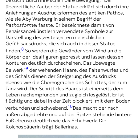
besticht durch ihre scheinbare Bewegung.
Der
überzeitliche Zauber der Statue erklärt sich durch ihre
Anlehnung an Ausdrucksformen des antiken Pathos,
wie sie Aby Warburg in seinem Begriff der
Pathosformel
fasste. Er bezeichnete damit von
Renaissancekünstlern verwendete Symbole zur
Darstellung des gesteigerten menschlichen
Gefühlsausdrucks, die sich auch in dieser Statue
8
finden.
So werden die Gewänder vom Wind an die
Körper der Idealfiguren gepresst und lassen dessen
Konturen deutlich durchscheinen. Das „bewegte
9
Beiwerk“
der wehenden Haare, des Faltenwurfes und
des Schals dienen der Steigerung des Ausdrucks
ebenso wie die Choreographie des Schrittes, der zum
Tanz wird. Der Schritt des Paares ist einerseits dem
Leben nachempfunden und zugleich losgelöst. Er ist
flüchtig und dabei in der Zeit blockiert, mit dem Boden
10
verbunden und schwebend.
Das macht der nach
außen abgedrehte und auf der Spitze stehende hintere
Fuß ebenso deutlich wie das Schuhwerk: Die
Kolchosbäuerin trägt Ballerinas.