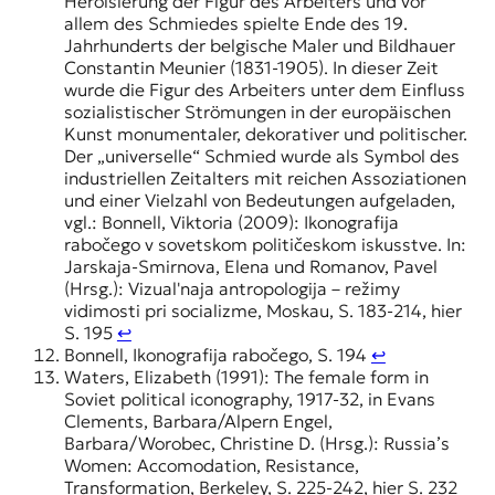
Heroisierung der Figur des Arbeiters und vor
allem des Schmiedes spielte Ende des 19.
Jahrhunderts der belgische Maler und Bildhauer
Constantin Meunier (1831-1905). In dieser Zeit
wurde die Figur des Arbeiters unter dem Einfluss
sozialistischer Strömungen in der europäischen
Kunst monumentaler, dekorativer und politischer.
Der „universelle“ Schmied wurde als Symbol des
industriellen Zeitalters mit reichen Assoziationen
und einer Vielzahl von Bedeutungen aufgeladen,
vgl.: Bonnell, Viktoria (2009): Ikonografija
rabočego v sovetskom političeskom iskusstve. In:
Jarskaja-Smirnova, Elena und Romanov, Pavel
(Hrsg.): Vizualʹnaja antropologija – režimy
vidimosti pri socializme, Moskau, S. 183-214, hier
S. 195
↩︎
Bonnell, Ikonografija rabočego, S. 194
↩︎
Waters, Elizabeth (1991): The female form in
Soviet political iconography, 1917-32, in Evans
Clements, Barbara/Alpern Engel,
Barbara/Worobec, Christine D. (Hrsg.): Russia’s
Women: Accomodation, Resistance,
Transformation, Berkeley, S. 225-242, hier S. 232