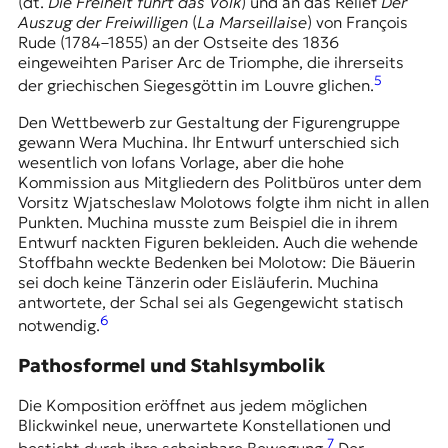
(dt.
Die Freiheit führt das Volk
) und an das Relief
Der
Auszug der Freiwilligen
(
La Marseillaise
) von François
Rude (1784–1855) an der Ostseite des 1836
eingeweihten Pariser Arc de Triomphe, die ihrerseits
5
der griechischen Siegesgöttin im Louvre glichen.
Den Wettbewerb zur Gestaltung der Figurengruppe
gewann Wera Muchina. Ihr Entwurf unterschied sich
wesentlich von Iofans Vorlage, aber die hohe
Kommission aus Mitgliedern des Politbüros unter dem
Vorsitz
Wjatscheslaw Molotows
folgte ihm nicht in allen
Punkten. Muchina musste zum Beispiel die in ihrem
Entwurf nackten Figuren bekleiden. Auch die wehende
Stoffbahn weckte Bedenken bei Molotow: Die Bäuerin
sei doch keine Tänzerin oder Eisläuferin. Muchina
antwortete, der Schal sei als Gegengewicht statisch
6
notwendig.
Pathosformel und Stahlsymbolik
Die Komposition eröffnet aus jedem möglichen
Blickwinkel neue, unerwartete Konstellationen und
7