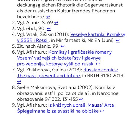
deckungsgleichen Rhetorik die Gegenwartskunst
als der russischen Kultur fremdes Phänomen
bezeichnete.
↩︎
Vgl. Alaniz, S. 69
↩︎
Vgl. ebd., 90.
↩︎
Vgl. Vitalij Šišikin (2011):
Vesëlye kartinki. Komiksy
v SSSR i Rossii
, in Mir fantastiki, Nr. 94 (Juni),
↩︎
Zit. nach Alaniz, 99.
↩︎
Vgl. Afisha.ru:
Komiksy i grafičeskie romany.
Vosem’ važnejšich izdatel’stv i glavnye
proivedenija, kotorye vyšli po-russki
↩︎
Vgl. Zhikhoreva, Galina (2013):
Russian comics:
The past, present and future
, in RBTH 31.10.2013
↩︎
Siehe Maksimova, Svetlana (2002): Komiks v
obrazovanii: est’ li pol’za ot dela?, in Narodnoe
obrazovanie 9/1322, 131-135
↩︎
Vgl. Afisha.ru:
Iz knižnych ubrali ‚Mausa‘ Arta
Špiegelmana iz za svastiki na obloške
↩︎