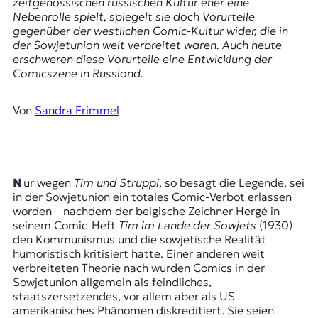
E
zeitgenössischen russischen Kultur eher eine
Nebenrolle spielt, spiegelt sie doch Vorurteile
K
gegenüber der westlichen Comic-Kultur wider, die in
der Sowjetunion weit verbreitet waren. Auch heute
O
erschweren diese Vorurteile eine Entwicklung der
Comicszene in Russland.
D
E
Von
Sandra Frimmel
R
W
Nur wegen
Tim und Struppi
, so besagt die Legende, sei
i
in der Sowjetunion ein totales Comic-Verbot erlassen
s
worden – nachdem der belgische Zeichner Hergé in
s
seinem Comic-Heft
Tim im Lande der Sowjets
(1930)
e
den Kommunismus und die sowjetische Realität
n
humoristisch kritisiert hatte. Einer anderen weit
,
verbreiteten Theorie nach wurden Comics in der
J
Sowjetunion allgemein als feindliches,
o
staatszersetzendes, vor allem aber als US-
u
amerikanisches Phänomen diskreditiert. Sie seien