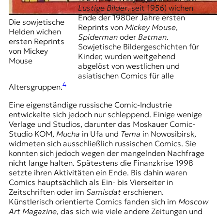
Lustige Bilder
, seit 1956) wichen
Ende der 1980er Jahre ersten
Die sowjetische
Reprints von
Mickey Mouse
,
Helden wichen
Spiderman
oder
Batman
.
ersten Reprints
Sowjetische Bildergeschichten für
von Mickey
Kinder, wurden weitgehend
Mouse
abgelöst von westlichen und
asiatischen Comics für alle
4
Altersgruppen.
Eine eigenständige russische Comic-Industrie
entwickelte sich jedoch nur schleppend. Einige wenige
Verlage und Studios, darunter das Moskauer Comic-
Studio KOM,
Mucha
in Ufa und
Tema
in Nowosibirsk,
widmeten sich ausschließlich russischen Comics. Sie
konnten sich jedoch wegen der mangelnden Nachfrage
nicht lange halten. Spätestens die Finanzkrise 1998
setzte ihren Aktivitäten ein Ende. Bis dahin waren
Comics hauptsächlich als Ein- bis Vierseiter in
Zeitschriften oder im
Samisdat
erschienen.
Künstlerisch orientierte Comics fanden sich im
Moscow
Art Magazine
, das sich wie viele andere Zeitungen und