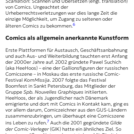
Scanlation
: Scannen und Übersetzen (engl.
translation
)
von Comics. Ungeachtet der
Urheberrechtsverletzungen war dies lange Zeit die
einzige Möglichkeit, um Zugang zu seltenen oder
6
älteren Comics zu bekommen.
Comics als allgemein anerkannte Kunstform
Erste Plattformen für Austausch, Geschäftsanbahnung
und auch Aus- und Weiterbildung tauchten erst Anfang
der 2000er Jahre auf. 2002 gründete Pawel Suchich
(aka HeeHoos) – eine der Gallionsfiguren der russischen
Comicszene – in Moskau das erste russische Comic-
Festival
KomMissija
. 2007 folgte das Festival
Boomfest
in Sankt Petersburg, das Mitglieder der
Gruppe
Spb. Nouvelles Graphiques
initiierten.
HeeHoos, der als Jugendlicher nach Dänemark
emigrierte und dort mit Comics in Kontakt kam, ging es
vor allem darum, Comiczeichner aus den GUS-Ländern
zusammenzubringen, um überhaupt eine Comicszene
7
ins Leben zu rufen.
Auch die 2001 gegründete
Gilde
der Comic-Verleger
(GIK) hatte ein ähnliches Ziel. So