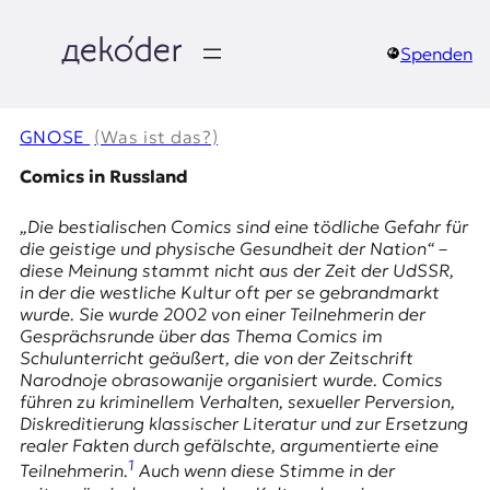
Zum
Inhalt
springen
Spenden
д
e
GNOSE
(Was ist das?)
k
Comics in Russland
o
„Die bestialischen Comics sind eine tödliche Gefahr für
die geistige und physische Gesundheit der Nation“ –
d
diese Meinung stammt nicht aus der Zeit der UdSSR,
in der die westliche Kultur oft
per se
gebrandmarkt
e
wurde. Sie wurde 2002 von einer Teilnehmerin der
Gesprächsrunde über das Thema
Comics im
r
Schulunterricht
geäußert, die von der Zeitschrift
Narodnoje obrasowanije
organisiert wurde. Comics
|
führen zu kriminellem Verhalten, sexueller Perversion,
Diskreditierung klassischer Literatur und zur Ersetzung
D
realer Fakten durch gefälschte, argumentierte eine
1
Teilnehmerin.
Auch wenn diese Stimme in der