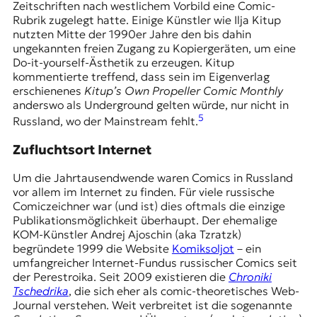
Zeitschriften nach westlichem Vorbild eine Comic-
Rubrik zugelegt hatte. Einige Künstler wie Ilja Kitup
nutzten Mitte der 1990er Jahre den bis dahin
ungekannten freien Zugang zu Kopiergeräten, um eine
Do-it-yourself-Ästhetik zu erzeugen. Kitup
kommentierte treffend, dass sein im Eigenverlag
erschienenes
Kitup’s Own Propeller Comic Monthly
anderswo als Underground gelten würde, nur nicht in
5
Russland, wo der Mainstream fehlt.
Zufluchtsort Internet
Um die Jahrtausendwende waren Comics in Russland
vor allem im Internet zu finden. Für viele russische
Comiczeichner war (und ist) dies oftmals die einzige
Publikationsmöglichkeit überhaupt. Der ehemalige
KOM-Künstler Andrej Ajoschin (aka Tzratzk)
begründete 1999 die Website
Komiksoljot
– ein
umfangreicher Internet-Fundus russischer Comics seit
der Perestroika. Seit 2009 existieren die
Chroniki
Tschedrika
, die sich eher als comic-theoretisches Web-
Journal verstehen. Weit verbreitet ist die sogenannte