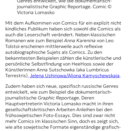
Genres entwickelt, wie die dokumentarisch-
journalistische Graphic Reportage. Comic ©
Victoria Lomasko
Mit dem Aufkommen von Comics für ein explizit nicht
kindliches Publikum haben sich sowohl die Comics als
auch die Leserschaft verändert. Neben klassischen
Romanen wie zum Beispiel
Anna Karenina
von Leo
Tolstoi erscheinen mittlerweile auch reflexive
autobiographische Sujets als Comics. Zu den
bekanntesten Beispielen zählen die künstlerische und
persönliche Selbstfindung von HeeHoos sowie der
Künstlerinnen Anna Sutschowka (aka Lumbricus
Terrestris),
Jelena Ushinowa/Aljona Kamyschewskaja
.
Zudem haben sich neue, spezifisch russische Genres
entwickelt, wie zum Beispiel die dokumentarisch-
journalistische
Graphic Reportage
. Deren
Hauptvertreterin Victoria Lomasko macht in ihren
gesellschaftskritischen Arbeiten Anleihen bei den
frühsowjetischen Foto-Essays. Dies sind zwar nicht
mehr Comics im klassischen Sinn, doch es zeigt sich,
wie alte sowjetische Formate eigenständige grafisch-