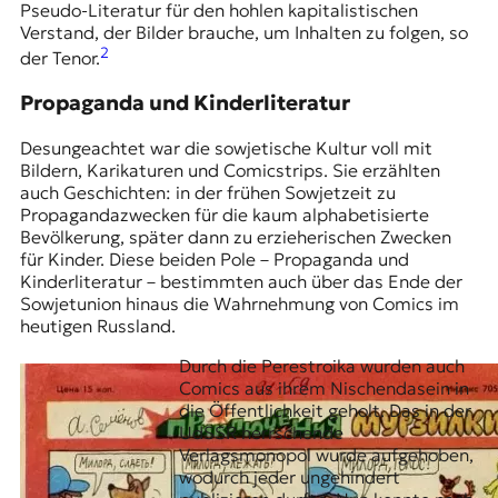
r
Pseudo-Literatur für den hohlen kapitalistischen
n
Verstand, der Bilder brauche, um Inhalten zu folgen, so
a
2
der Tenor.
l
i
Propaganda und Kinderliteratur
s
m
Desungeachtet war die sowjetische Kultur voll mit
u
Bildern, Karikaturen und Comicstrips. Sie erzählten
s
auch Geschichten: in der frühen Sowjetzeit zu
u
Propagandazwecken für die kaum alphabetisierte
n
Bevölkerung, später dann zu erzieherischen Zwecken
d
für Kinder. Diese beiden Pole – Propaganda und
M
Kinderliteratur – bestimmten auch über das Ende der
e
Sowjetunion hinaus die Wahrnehmung von Comics im
d
heutigen Russland.
i
e
Durch die Perestroika wurden auch
n
Comics aus ihrem Nischendasein in
k
die Öffentlichkeit geholt. Das in der
o
UdSSR herrschende
m
Verlagsmonopol wurde aufgehoben,
p
wodurch jeder ungehindert
e