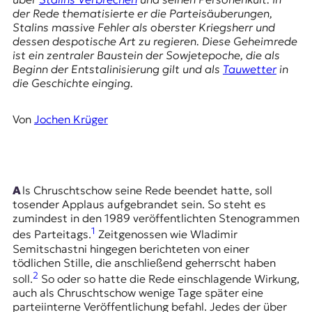
E
der Rede thematisierte er die Parteisäuberungen,
K
Stalins massive Fehler als oberster Kriegsherr und
dessen despotische Art zu regieren. Diese Geheimrede
O
ist ein zentraler Baustein der Sowjetepoche, die als
Beginn der Entstalinisierung gilt und als
Tauwetter
in
D
die Geschichte einging.
E
Von
Jochen Krüger
R
W
i
Als Chruschtschow seine Rede beendet hatte, soll
s
tosender Applaus aufgebrandet sein. So steht es
s
zumindest in den 1989 veröffentlichten Stenogrammen
e
1
des Parteitags.
Zeitgenossen wie Wladimir
n
Semitschastni hingegen berichteten von einer
,
tödlichen Stille, die anschließend geherrscht haben
J
2
soll.
So oder so hatte die Rede einschlagende Wirkung,
o
auch als Chruschtschow wenige Tage später eine
u
parteiinterne Veröffentlichung befahl. Jedes der über