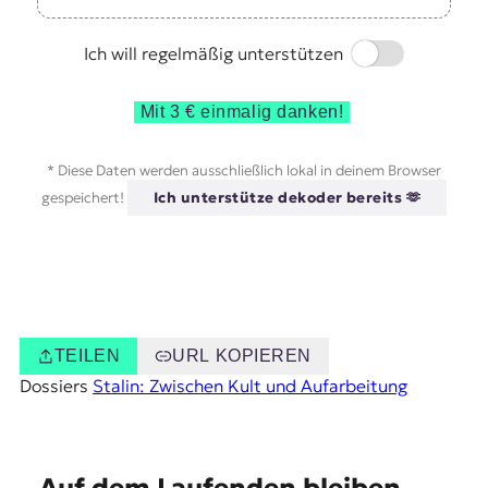
Switch
Ich will regelmäßig unterstützen
Mit 3 € einmalig danken!
* Diese Daten werden ausschließlich lokal in deinem Browser
gespeichert!
Ich unterstütze dekoder bereits 🫶
TEILEN
URL KOPIEREN
Dossiers
Stalin: Zwischen Kult und Aufarbeitung
E