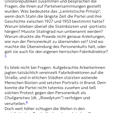
Unionsrepubliken zusammen und besprachen die
Fragen, die ihnen auf Parteiversammlungen gestellt
wurden. Was bedeutete das „Leninistische Prinzip“,
wenn doch Stalin die längste Zeit die Partei und ihre
Geschichte zwischen 1927 und 1953 bestimmt hatte?
Warum blieben überall die Stalinbüsten und -portraits
hängen? Musste Stalingrad nun umbenannt werden?
Warum druckte die
Prawda
nicht genaue Anleitungen,
wie nun der Personenkult zu überwinden sei? Und wo
machte die Überwindung des Personenkults halt, oder
galt sie auch für den eigenen herrischen Fabrikdirektor?
5
Es blieb nicht bei Fragen: Aufgebrachte ArbeiterInnen
jagten tatsächlich vereinzelt Fabrikdirektoren auf die
Straße, und in etlichen Städten stürzten wütende
Menschen Büsten und setzten Portraits in Brand. Dem
konnte die Partei nicht tatenlos zusehen und ließ
solchen Protest gegen den Personenkult als
Chuliganstwo
(dt. „Rowdytum“) verfolgen und
6
verurteilen.
Doch weit höher schlugen die Wellen in den