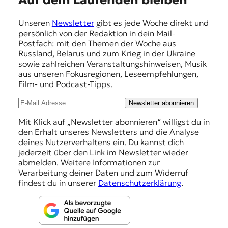
Auf dem Laufenden bleiben
m
Unseren
Newsletter
gibt es jede Woche direkt und
p
persönlich von der Redaktion in dein Mail-
f
Postfach: mit den Themen der Woche aus
Russland, Belarus und zum Krieg in der Ukraine
e
sowie zahlreichen Veranstaltungshinweisen, Musik
h
aus unseren Fokusregionen, Leseempfehlungen,
Film- und Podcast-Tipps.
l
u
Newsletter abonnieren
n
Mit Klick auf „Newsletter abonnieren“ willigst du in
den Erhalt unseres Newsletters und die Analyse
g
deines Nutzerverhaltens ein. Du kannst dich
e
jederzeit über den Link im Newsletter wieder
abmelden. Weitere Informationen zur
n
Verarbeitung deiner Daten und zum Widerruf
findest du in unserer
Datenschutzerklärung
.