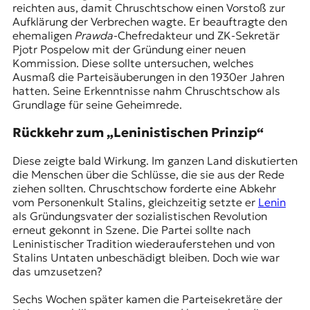
reichten aus, damit Chruschtschow einen Vorstoß zur
t
Aufklärung der Verbrechen wagte. Er beauftragte den
e
ehemaligen
Prawda
-Chefredakteur und
ZK
-Sekretär
n
Pjotr Pospelow mit der Gründung einer neuen
z
Kommission. Diese sollte untersuchen, welches
z
Ausmaß die Parteisäuberungen in den 1930er Jahren
u
hatten. Seine Erkenntnisse nahm Chruschtschow als
O
Grundlage für seine Geheimrede.
s
t
Rückkehr zum „Leninistischen Prinzip“
e
u
Diese zeigte bald Wirkung. Im ganzen Land diskutierten
r
die Menschen über die Schlüsse, die sie aus der Rede
o
ziehen sollten. Chruschtschow forderte eine Abkehr
p
vom Personenkult Stalins, gleichzeitig setzte er
Lenin
a
als Gründungsvater der sozialistischen Revolution
.
erneut gekonnt in Szene. Die Partei sollte nach
Leninistischer Tradition wiederauferstehen und von
Stalins Untaten unbeschädigt bleiben. Doch wie war
das umzusetzen?
Sechs Wochen später kamen die Parteisekretäre der