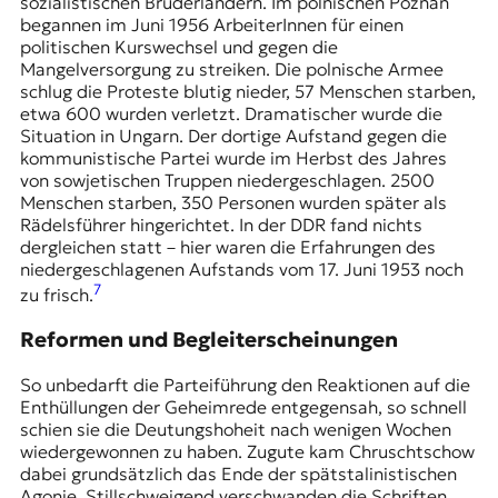
sozialistischen Bruderländern. Im polnischen Poznan
begannen im Juni 1956 ArbeiterInnen für einen
politischen Kurswechsel und gegen die
Mangelversorgung zu streiken. Die polnische Armee
schlug die Proteste blutig nieder, 57 Menschen starben,
etwa 600 wurden verletzt. Dramatischer wurde die
Situation in Ungarn. Der dortige Aufstand gegen die
kommunistische Partei wurde im Herbst des Jahres
von sowjetischen Truppen niedergeschlagen. 2500
Menschen starben, 350 Personen wurden später als
Rädelsführer hingerichtet. In der DDR fand nichts
dergleichen statt – hier waren die Erfahrungen des
niedergeschlagenen Aufstands vom 17. Juni 1953 noch
7
zu frisch.
Reformen und Begleiterscheinungen
So unbedarft die Parteiführung den Reaktionen auf die
Enthüllungen der Geheimrede entgegensah, so schnell
schien sie die Deutungshoheit nach wenigen Wochen
wiedergewonnen zu haben. Zugute kam Chruschtschow
dabei grundsätzlich das Ende der spätstalinistischen
Agonie. Stillschweigend verschwanden die Schriften