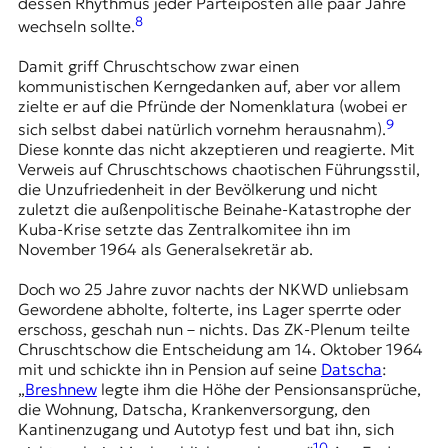
dessen Rhythmus jeder Parteiposten alle paar Jahre
8
wechseln sollte.
Damit griff Chruschtschow zwar einen
kommunistischen Kerngedanken auf, aber vor allem
zielte er auf die Pfründe der Nomenklatura (wobei er
9
sich selbst dabei natürlich vornehm herausnahm).
Diese konnte das nicht akzeptieren und reagierte. Mit
Verweis auf Chruschtschows chaotischen Führungsstil,
die Unzufriedenheit in der Bevölkerung und nicht
zuletzt die außenpolitische Beinahe-Katastrophe der
Kuba-Krise setzte das Zentralkomitee ihn im
November 1964 als Generalsekretär ab.
Doch wo 25 Jahre zuvor nachts der NKWD unliebsam
Gewordene abholte, folterte, ins Lager sperrte oder
erschoss, geschah nun – nichts. Das ZK-Plenum teilte
Chruschtschow die Entscheidung am 14. Oktober 1964
mit und schickte ihn in Pension auf seine
Datscha
:
„
Breshnew
legte ihm die Höhe der Pensionsansprüche,
die Wohnung, Datscha, Krankenversorgung, den
Kantinenzugang und Autotyp fest und bat ihn, sich
10