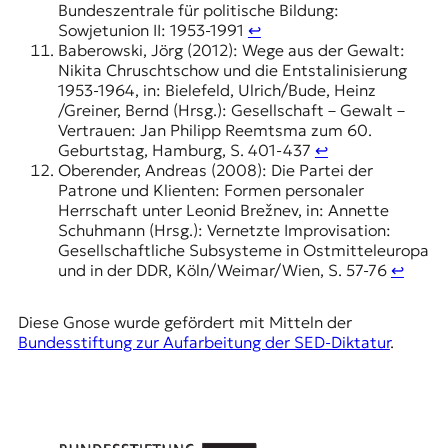
Bundeszentrale für politische Bildung:
Sowjetunion II: 1953-1991
↩︎
Baberowski, Jörg (2012): Wege aus der Gewalt:
Nikita Chruschtschow und die Entstalinisierung
1953-1964, in: Bielefeld, Ulrich/Bude, Heinz
/Greiner, Bernd (Hrsg.): Gesellschaft – Gewalt –
Vertrauen: Jan Philipp Reemtsma zum 60.
Geburtstag, Hamburg, S. 401-437
↩︎
Oberender, Andreas (2008): Die Partei der
Patrone und Klienten: Formen personaler
Herrschaft unter Leonid Brežnev, in: Annette
Schuhmann (Hrsg.): Vernetzte Improvisation:
Gesellschaftliche Subsysteme in Ostmitteleuropa
und in der DDR, Köln/Weimar/Wien, S. 57-76
↩︎
Diese Gnose wurde gefördert mit Mitteln der
Bundesstiftung zur Aufarbeitung der SED-Diktatur
.