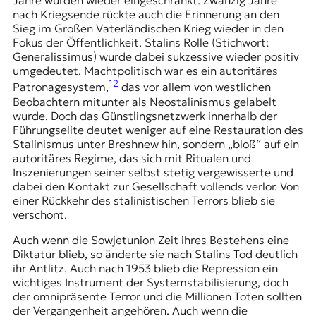
Jahre wurden wieder eingeschränkt. Zwanzig Jahre
nach Kriegsende rückte auch die Erinnerung an den
Sieg im Großen Vaterländischen Krieg wieder in den
Fokus der Öffentlichkeit. Stalins Rolle (Stichwort:
Generalissimus) wurde dabei sukzessive wieder positiv
umgedeutet. Machtpolitisch war es ein autoritäres
12
Patronagesystem,
das vor allem von westlichen
Beobachtern mitunter als Neostalinismus gelabelt
wurde. Doch das Günstlingsnetzwerk innerhalb der
Führungselite deutet weniger auf eine Restauration des
Stalinismus unter Breshnew hin, sondern „bloß“ auf ein
autoritäres Regime, das sich mit Ritualen und
Inszenierungen seiner selbst stetig vergewisserte und
dabei den Kontakt zur Gesellschaft vollends verlor. Von
einer Rückkehr des stalinistischen Terrors blieb sie
verschont.
Auch wenn die Sowjetunion Zeit ihres Bestehens eine
Diktatur blieb, so änderte sie nach Stalins Tod deutlich
ihr Antlitz. Auch nach 1953 blieb die Repression ein
wichtiges Instrument der Systemstabilisierung, doch
der omnipräsente Terror und die Millionen Toten sollten
der Vergangenheit angehören. Auch wenn die