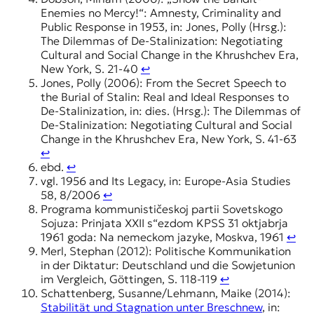
Enemies no Mercy!“: Amnesty, Criminality and
Public Response in 1953, in: Jones, Polly (Hrsg.):
The Dilemmas of De-Stalinization: Negotiating
Cultural and Social Change in the Khrushchev Era,
New York, S. 21-40
↩︎
Jones, Polly (2006): From the Secret Speech to
the Burial of Stalin: Real and Ideal Responses to
De-Stalinization, in: dies. (Hrsg.): The Dilemmas of
De-Stalinization: Negotiating Cultural and Social
Change in the Khrushchev Era, New York, S. 41-63
↩︎
ebd.
↩︎
vgl. 1956 and Its Legacy, in: Europe-Asia Studies
58, 8/2006
↩︎
Programa kommunističeskoj partii Sovetskogo
Sojuza: Prinjata XXII s“ezdom KPSS 31 oktjabrja
1961 goda: Na nemeckom jazyke, Moskva, 1961
↩︎
Merl, Stephan (2012): Politische Kommunikation
in der Diktatur: Deutschland und die Sowjetunion
im Vergleich, Göttingen, S. 118-119
↩︎
Schattenberg, Susanne/Lehmann, Maike (2014):
Stabilität und Stagnation unter Breschnew
, in: