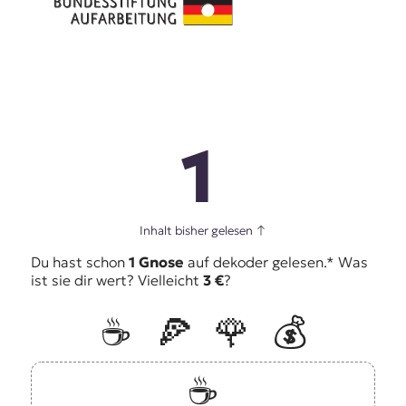
1
Inhalt bisher gelesen
↑
Du hast schon
1 Gnose
auf dekoder gelesen.* Was
ist sie dir wert? Vielleicht
3 €
?
☕️
🍕
🌹
💰
☕️