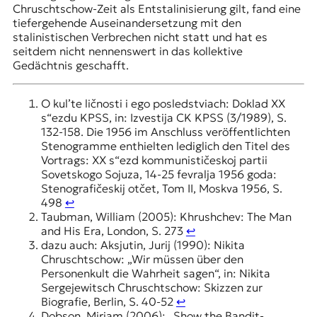
Chruschtschow-Zeit als Entstalinisierung gilt, fand eine
tiefergehende Auseinandersetzung mit den
stalinistischen Verbrechen nicht statt und hat es
seitdem nicht nennenswert in das kollektive
Gedächtnis geschafft.
O kul’te ličnosti i ego posledstviach: Doklad XX
s“ezdu KPSS, in: Izvestija CK KPSS (3/1989), S.
132-158. Die 1956 im Anschluss veröffentlichten
Stenogramme enthielten lediglich den Titel des
Vortrags: XX s“ezd kommunističeskoj partii
Sovetskogo Sojuza, 14-25 fevralja 1956 goda:
Stenografičeskij otčet, Tom II, Moskva 1956, S.
498
↩︎
Taubman, William (2005): Khrushchev: The Man
and His Era, London, S. 273
↩︎
dazu auch: Aksjutin, Jurij (1990): Nikita
Chruschtschow: „Wir müssen über den
Personenkult die Wahrheit sagen“, in: Nikita
Sergejewitsch Chruschtschow: Skizzen zur
Biografie, Berlin, S. 40-52
↩︎
Dobson, Miriam (2006): „Show the Bandit-