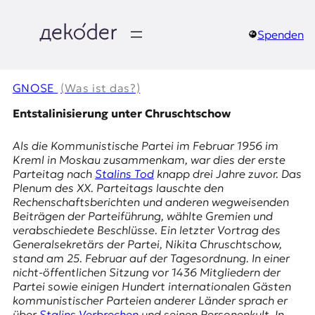
Zum
Inhalt
springen
Spenden
д
e
GNOSE
(Was ist das?)
k
Entstalinisierung unter Chruschtschow
o
Als die
Kommunistische Partei
im Februar 1956 im
Kreml in Moskau zusammenkam, war dies der erste
d
Parteitag nach
Stalins Tod
knapp drei Jahre zuvor. Das
Plenum des XX. Parteitags lauschte den
e
Rechenschaftsberichten und anderen wegweisenden
Beiträgen der Parteiführung, wählte Gremien und
r
verabschiedete Beschlüsse. Ein letzter Vortrag des
Generalsekretärs der Partei,
Nikita Chruschtschow
,
|
stand am 25. Februar auf der Tagesordnung. In einer
nicht-öffentlichen Sitzung vor 1436 Mitgliedern der
D
Partei sowie einigen Hundert internationalen Gästen
kommunistischer Parteien anderer Länder sprach er
über
Stalins Verbrechen
und seinen Personenkult. In