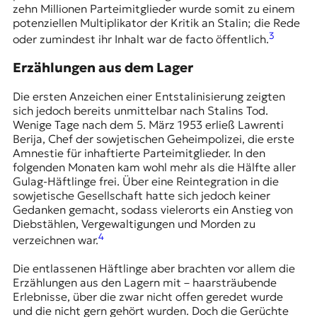
r
zehn Millionen Parteimitglieder wurde somit zu einem
n
potenziellen Multiplikator der Kritik an Stalin; die Rede
a
3
oder zumindest ihr Inhalt war de facto öffentlich.
l
i
Erzählungen aus dem Lager
s
m
Die ersten Anzeichen einer Entstalinisierung zeigten
u
sich jedoch bereits unmittelbar nach Stalins Tod.
s
Wenige Tage nach dem 5. März 1953 erließ Lawrenti
u
Berija, Chef der sowjetischen Geheimpolizei, die erste
n
Amnestie für inhaftierte Parteimitglieder. In den
d
folgenden Monaten kam wohl mehr als die Hälfte aller
M
Gulag-Häftlinge frei. Über eine Reintegration in die
e
sowjetische Gesellschaft hatte sich jedoch keiner
d
Gedanken gemacht, sodass vielerorts ein Anstieg von
i
Diebstählen, Vergewaltigungen und Morden zu
e
4
verzeichnen war.
n
k
Die entlassenen Häftlinge aber brachten vor allem die
o
Erzählungen aus den Lagern mit – haarsträubende
m
Erlebnisse, über die zwar nicht offen geredet wurde
p
und die nicht gern gehört wurden. Doch die Gerüchte
e