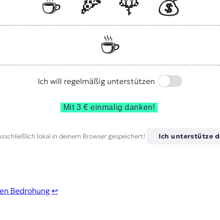
☕️
🍕
🌹
💰
☕️
Switch
Ich will regelmäßig unterstützen
Mit 3 € einmalig danken!
sschließlich lokal in deinem Browser gespeichert!
Ich unterstütze d
chen Bedrohung
↩︎