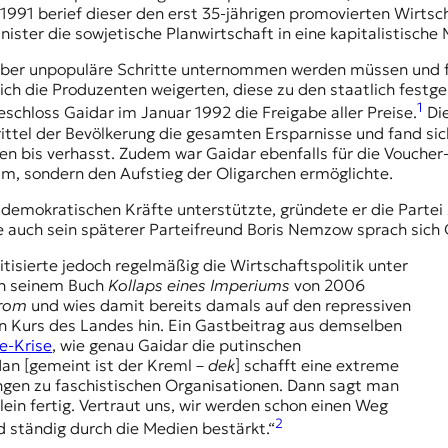
991 berief dieser den erst 35-jährigen promovierten Wirtsch
ister die sowjetische Planwirtschaft in eine kapitalistisch
 aber unpopuläre Schritte unternommen werden müssen und 
ch die Produzenten weigerten, diese zu den staatlich festg
1
schloss Gaidar im Januar 1992 die Freigabe aller Preise.
Die
rittel der Bevölkerung die gesamten Ersparnisse und fand sic
ten bis verhasst. Zudem war Gaidar ebenfalls für die Voucher-
am, sondern den Aufstieg der Oligarchen ermöglichte.
e demokratischen Kräfte unterstützte, gründete er die Partei
ie auch sein späterer Parteifreund Boris Nemzow sprach sic
ritisierte jedoch regelmäßig die Wirtschaftspolitik unter
 In seinem Buch
Kollaps eines Imperiums
von 2006
drom
und wies damit bereits damals auf den repressiven
en Kurs des Landes hin. Ein Gastbeitrag aus demselben
e-Krise
, wie genau Gaidar die putinschen
n [gemeint ist der Kreml –
dek
] schafft eine extreme
ngen zu faschistischen Organisationen. Dann sagt man
lein fertig. Vertraut uns, wir werden schon einen Weg
2
d ständig durch die Medien bestärkt.“