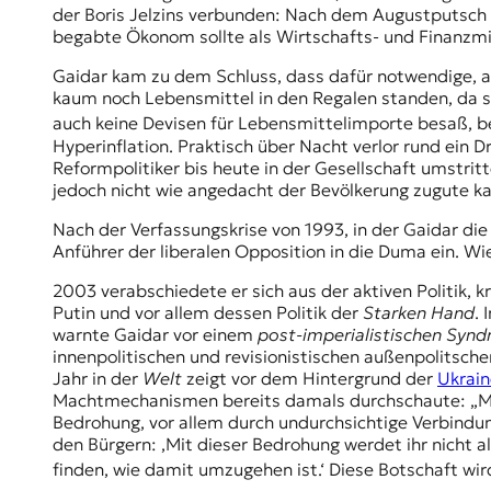
E
der Boris Jelzins verbunden: Nach dem Augustputsch 1
K
begabte Ökonom sollte als Wirtschafts- und Finanzmin
Gaidar kam zu dem Schluss, dass dafür notwendige,
O
kaum noch Lebensmittel in den Regalen standen, da si
D
auch keine Devisen für Lebensmittelimporte besaß, be
Hyperinflation. Praktisch über Nacht verlor rund ein D
E
Reformpolitiker bis heute in der Gesellschaft umstrit
jedoch nicht wie angedacht der Bevölkerung zugute k
R
Nach der Verfassungskrise von 1993, in der Gaidar di
Anführer der liberalen Opposition in die Duma ein. W
W
2003 verabschiedete er sich aus der aktiven Politik, k
i
Putin und vor allem dessen Politik der
Starken Hand
.
s
warnte Gaidar vor einem
post-imperialistischen Syn
s
innenpolitischen und revisionistischen außenpolitsch
e
Jahr in der
Welt
zeigt vor dem Hintergrund der
Ukrain
n
Machtmechanismen bereits damals durchschaute: „Ma
,
Bedrohung, vor allem durch undurchsichtige Verbindu
J
den Bürgern: ,Mit dieser Bedrohung werdet ihr nicht al
o
finden, wie damit umzugehen ist.‘ Diese Botschaft wir
u