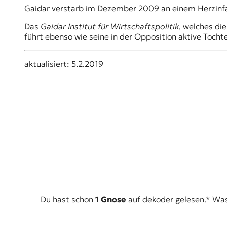
r
Gaidar verstarb im Dezember 2009 an einem Herzinfa
n
a
Das
Gaidar Institut für Wirtschaftspolitik
, welches di
l
führt ebenso wie seine in der Opposition aktive Tochte
i
s
m
aktualisiert: 5.2.2019
u
s
u
n
d
M
e
d
i
e
n
k
o
Du hast schon
1 Gnose
auf dekoder gelesen.* Was i
m
p
e