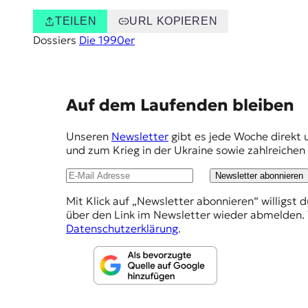
TEILEN
URL KOPIEREN
Dossiers
Die 1990er
E
Auf dem Laufenden bleiben
m
Unseren
Newsletter
gibt es jede Woche direkt 
p
und zum Krieg in der Ukraine sowie zahlreiche
f
Newsletter abonnieren
e
Mit Klick auf „Newsletter abonnieren“ willigst 
h
über den Link im Newsletter wieder abmelden. 
l
Datenschutzerklärung
.
u
n
g