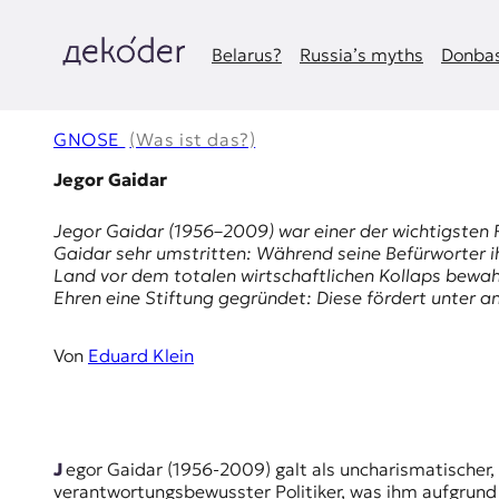
Zum
Inhalt
springen
Belarus?
Russia’s myths
Donbas
д
e
GNOSE
(Was ist das?)
k
Jegor Gaidar
o
Jegor Gaidar (1956–2009) war einer der wichtigsten Re
Gaidar sehr umstritten: Während seine Befürworter 
d
Land vor dem totalen wirtschaftlichen Kollaps bewah
Ehren eine Stiftung gegründet: Diese fördert unter a
e
r
Von
Eduard Klein
|
D
Jegor Gaidar (1956-2009) galt als uncharismatischer, aber (im Gegensatz zu vielen seiner Mitstreiter, die sich selbst bereicherten) integrer und
verantwortungsbewusster Politiker, was ihm aufgrund