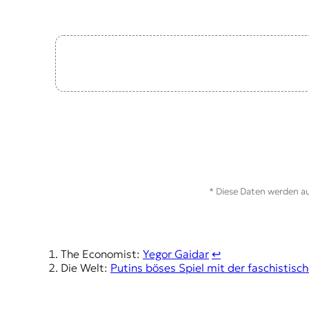
t
e
n
z
z
u
O
s
t
e
u
r
o
p
* Diese Daten werden au
a
.
The Economist:
Yegor Gaidar
↩︎
Die Welt:
Putins böses Spiel mit der faschistis