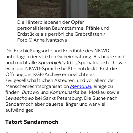
t
e
n
Die Hinterbliebenen der Opfer
z
personalisieren Baumstämme, Pfähle und
z
Erdstücke als persönliche Grabstätten /
u
Foto © Anna Ivantsova
O
s
Die Erschießungsorte und Friedhöfe des
NKWD
t
unterlagen der strikten Geheimhaltung. Bis heute sind
e
noch nicht alle
Spezobjekty
(dt. „Spezialobjekte“) – wie
u
es in der NKWD-Sprache heißt – entdeckt. Erst die
r
Öffnung der KGB-Archive ermöglichte es
o
zivilgesellschaftlichen Akteuren, und vor allem der
p
Menschenrechtsorganisation
Memorial
, einige zu
a
finden:
Butowo
und
Kommunarka
bei Moskau sowie
.
Lewaschowo
bei Sankt Petersburg. Die Suche nach
Sandarmoch aber dauerte länger und war viel
aufwändiger.
Tatort Sandarmoch