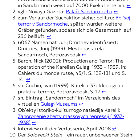
in Sandarmoch weist auf 7000 Exekutierte hin.
↩︎
vgl.: Novaya Gazeta:
Palači Sandarmocha
↩︎
zum Verlauf der Suchaktion siehe: polit.ru:
Bol’šoj
terror v Sandormoche
, später wurden weitere
Gräber gefunden, sodass sich die Gesamtzahl auf
236 beläuft.
↩︎
6067 Namen hat Jurij Dmitriev identifiziert:
Dmitriev, Jurij (1999): Mesto rasstrela
Sandarmoch, Petrozavodsk
↩︎
Baron, Nick (2002): Production and Terror: The
operation of the Karelian Gulag, 1933 – 1939, in:
Cahiers du monde russe, 43/1, S. 139-181 und S.
141
↩︎
sh. Čuchin, Ivan (1999): Karelija-37: Ideologija i
praktika terrore, Petrozavodsk, S. 17
↩︎
sh. Eintrag „Sandormoch” im Verzeichnis des
virtuellen
Gulag-Museums
↩︎
Ob’ekty istoriko-kul’turnogo nasledija Karelii:
Zahoronenie zhertv massovych repressij (1937-
1938)
↩︎
Interview mit der Verfasserin, April 2008
↩︎
Der
Solovecki Stein
– ein rauer, unbehauener Stein