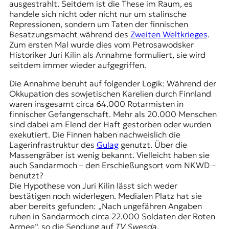
ausgestrahlt. Seitdem ist die These im Raum, es
handele sich nicht oder nicht nur um stalinsche
Repressionen, sondern um Taten der finnischen
Besatzungsmacht während des
Zweiten Weltkrieges
.
Zum ersten Mal wurde dies vom Petrosawodsker
Historiker
Juri Kilin
als Annahme formuliert, sie wird
seitdem immer wieder aufgegriffen.
Die Annahme beruht auf folgender Logik: Während der
Okkupation des sowjetischen Karelien durch Finnland
waren insgesamt circa 64.000 Rotarmisten in
finnischer Gefangenschaft. Mehr als 20.000 Menschen
sind dabei am Elend der Haft gestorben oder wurden
exekutiert. Die Finnen haben nachweislich die
Lagerinfrastruktur des
Gulag
genutzt. Über die
Massengräber ist wenig bekannt. Vielleicht haben sie
auch Sandarmoch – den Erschießungsort vom NKWD –
benutzt?
Die Hypothese von Juri Kilin lässt sich weder
bestätigen noch widerlegen. Medialen Platz hat sie
aber bereits gefunden: „Nach ungefähren Angaben
ruhen in Sandarmoch circa 22.000 Soldaten der Roten
Armee“, so die Sendung auf
TV Swesda
.