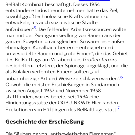
BelBaltKombinat
beschäftigt. Dieses 1934
entstandene Industrieunternehmen hatte das Ziel,
sowohl „großtechnologische Kraftstationen zu
entwickeln, als auch sozialistische Städte
5
aufzubauen“
. Die fehlenden Arbeitsressourcen wollte
man mit der Zwangsumsiedlung von Bauern aus der
ganzen Sowjetunion ausgleichen. So waren es – außer
ehemaligen Kanalbauarbeitern – enteignete und
umgesiedelte Bauern und „rote Finnen“, die das Gebiet
des BelBaltLags am Vorabend des
Großen Terrors
besiedelten. Letztere, der Spionage angeklagt, und die
als Kulaken verfemten Bauern sollten „auf
6
unbarmherzige Art und Weise zerschlagen werden“.
Obwohl die meisten Erschießungen in Sandarmoch
zwischen August 1937 und November 1938
stattfanden, war es bereits seit 1934 eine
Hinrichtungsstätte der OGPU-NKWD: Hier fanden
7
Exekutionen von Häftlingen des BelBaltLags statt.
Geschichte der Erschießung
Die Säuberung von „antisowjetischen Elementen“