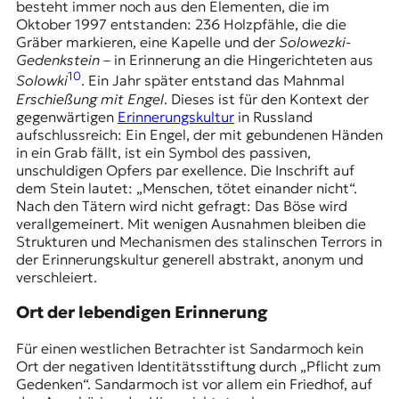
besteht immer noch aus den Elementen, die im
Oktober 1997 entstanden: 236 Holzpfähle, die die
Gräber markieren, eine Kapelle und der
Solowezki-
Gedenkstein
– in Erinnerung an die Hingerichteten aus
10
Solowki
. Ein Jahr später entstand das Mahnmal
Erschießung mit Engel
. Dieses ist für den Kontext der
gegenwärtigen
Erinnerungskultur
in Russland
aufschlussreich: Ein Engel, der mit gebundenen Händen
in ein Grab fällt, ist ein Symbol des passiven,
unschuldigen Opfers par exellence. Die Inschrift auf
dem Stein lautet: „Menschen, tötet einander nicht“.
Nach den Tätern wird nicht gefragt: Das Böse wird
verallgemeinert. Mit wenigen Ausnahmen bleiben die
Strukturen und Mechanismen des stalinschen Terrors in
der Erinnerungskultur generell abstrakt, anonym und
verschleiert.
Ort der lebendigen Erinnerung
Für einen westlichen Betrachter ist Sandarmoch kein
Ort der negativen Identitätsstiftung durch „Pflicht zum
Gedenken“. Sandarmoch ist vor allem ein Friedhof, auf