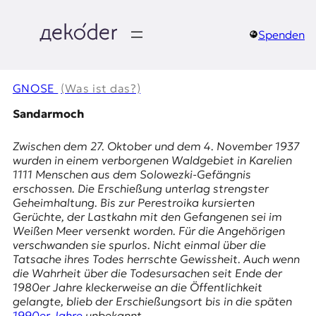
Zum
Inhalt
springen
Spenden
д
e
GNOSE
(Was ist das?)
k
Sandarmoch
o
Zwischen dem 27. Oktober und dem 4. November 1937
wurden in einem verborgenen Waldgebiet in
Karelien
d
1111 Menschen aus dem
Solowezki-Gefängnis
erschossen. Die Erschießung unterlag strengster
e
Geheimhaltung. Bis zur Perestroika kursierten
Gerüchte, der Lastkahn mit den Gefangenen sei im
r
Weißen Meer versenkt worden. Für die Angehörigen
verschwanden sie spurlos. Nicht einmal über die
|
Tatsache ihres Todes herrschte Gewissheit. Auch wenn
die Wahrheit über die Todesursachen seit Ende der
D
1980er Jahre kleckerweise an die Öffentlichkeit
gelangte, blieb der Erschießungsort bis in die späten
1990er Jahre
unbekannt.