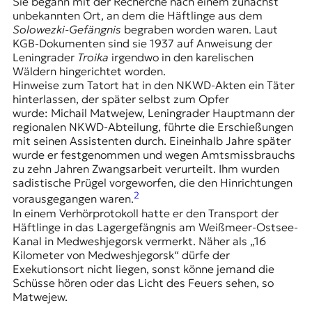
Sie begann mit der Recherche nach einem zunächst
unbekannten Ort, an dem die Häftlinge aus dem
Solowezki-Gefängnis
begraben worden waren. Laut
KGB-Dokumenten sind sie 1937 auf Anweisung der
Leningrader
Troika
irgendwo in den karelischen
Wäldern hingerichtet worden.
Hinweise zum Tatort hat in den NKWD-Akten ein Täter
hinterlassen, der später selbst zum Opfer
wurde: Michail Matwejew, Leningrader Hauptmann der
regionalen NKWD-Abteilung, führte die Erschießungen
mit seinen Assistenten durch. Eineinhalb Jahre später
wurde er festgenommen und wegen Amtsmissbrauchs
zu zehn Jahren Zwangsarbeit verurteilt. Ihm wurden
sadistische Prügel vorgeworfen, die den Hinrichtungen
2
vorausgegangen waren.
In einem Verhörprotokoll hatte er den Transport der
Häftlinge in das Lagergefängnis am
Weißmeer-Ostsee-
Kanal
in
Medweshjegorsk
vermerkt. Näher als „16
Kilometer von Medweshjegorsk“ dürfe der
Exekutionsort nicht liegen, sonst könne jemand die
Schüsse hören oder das Licht des Feuers sehen, so
Matwejew.