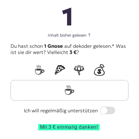
1
Inhalt bisher gelesen
↑
Du hast schon
1 Gnose
auf dekoder gelesen.* Was
ist sie dir wert? Vielleicht
3 €
?
☕️
🍕
🌹
💰
☕️
Switch
Ich will regelmäßig unterstützen
Mit 3 € einmalig danken!