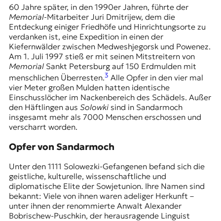
60 Jahre später, in den 1990er Jahren, führte der
Memorial
-Mitarbeiter Juri Dmitrijew, dem die
Entdeckung einiger Friedhöfe und Hinrichtungsorte zu
verdanken ist, eine Expedition in einen der
Kiefernwälder zwischen Medweshjegorsk und Powenez.
Am 1. Juli 1997 stieß er mit seinen Mitstreitern von
Memorial
Sankt Petersburg auf 150 Erdmulden mit
3
menschlichen Überresten.
Alle Opfer in den vier mal
vier Meter großen Mulden hatten identische
Einschusslöcher im Nackenbereich des Schädels. Außer
den Häftlingen aus
Solowki
sind in Sandarmoch
insgesamt mehr als 7000 Menschen erschossen und
verscharrt worden.
Opfer von Sandarmoch
Unter den 1111 Solowezki-Gefangenen befand sich die
geistliche, kulturelle, wissenschaftliche und
diplomatische Elite der Sowjetunion. Ihre Namen sind
bekannt: Viele von ihnen waren adeliger Herkunft –
unter ihnen der renommierte Anwalt Alexander
Bobrischew-Puschkin, der herausragende Linguist