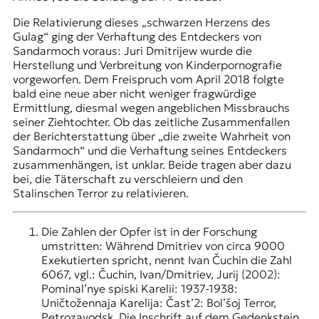
Die Relativierung dieses „schwarzen Herzens des
Gulag“ ging der Verhaftung des Entdeckers von
Sandarmoch voraus: Juri Dmitrijew wurde die
Herstellung und Verbreitung von Kinderpornografie
vorgeworfen. Dem Freispruch vom April 2018 folgte
bald eine neue aber nicht weniger fragwürdige
Ermittlung, diesmal wegen angeblichen Missbrauchs
seiner Ziehtochter. Ob das zeitliche Zusammenfallen
der Berichterstattung über „die zweite Wahrheit von
Sandarmoch“ und die Verhaftung seines Entdeckers
zusammenhängen, ist unklar. Beide tragen aber dazu
bei, die Täterschaft zu verschleiern und den
Stalinschen Terror zu relativieren.
Die Zahlen der Opfer ist in der Forschung
umstritten: Während Dmitriev von circa 9000
Exekutierten spricht, nennt Ivan Čuchin die Zahl
6067, vgl.: Čuchin, Ivan/Dmitriev, Jurij (2002):
Pominal’nye spiski Karelii: 1937-1938:
Uničtožennaja Karelija: Čast’2: Bol’šoj Terror,
Petrozavodsk. Die Inschrift auf dem Gedenkstein