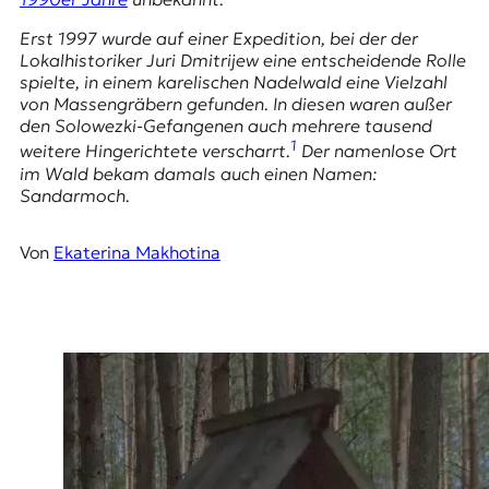
E
K
Erst 1997 wurde auf einer Expedition, bei der der
Lokalhistoriker
Juri Dmitrijew
eine entscheidende Rolle
O
spielte, in einem karelischen Nadelwald eine Vielzahl
von Massengräbern gefunden. In diesen waren außer
D
den Solowezki-Gefangenen auch mehrere tausend
1
weitere Hingerichtete verscharrt.
Der namenlose Ort
E
im Wald bekam damals auch einen Namen:
Sandarmoch
.
R
Von
Ekaterina Makhotina
W
i
s
s
e
n
,
J
o
u