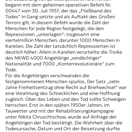
begann mit dem geheimen operativen Befehl Nr.
00447 vom 30. Juli 1937, der das „Fließband des
Todes“ in Gang setzte und als Auftakt des
Großen
Terrors
gilt. In diesem Befehl wurde die Zahl der
Menschen für jede Region festgelegt, die den
Repressionen „unterlagen“: insgesamt eine
viertelmillion Menschen, darunter 1000 Menschen in
Karelien. Die Zahl der tatsächlich Repressierten ist
deutlich höher: Allein in Karelien verurteilte die
Troika
des NKWD 4000 Angehörige „verdächtiger“
Nationalität und 7000 „Konterrevolutionäre“ zum
Tode.
Für die Angehörigen verschwanden die
festgenommenen Menschen spurlos. Der Satz „zehn
Jahre Freiheitsentzug ohne Recht auf Briefwechsel“ war
eine Vorahnung des Schrecklichen und eine Hoffnung
zugleich. Über das Leben und den Tod sollte Schweigen
herrschen. Erst in den späten 1950er Jahren, im
Tauwetter und mit der
Rehabilitierungskampagne
unter Nikita Chruschtschow, wurde auf Anfrage der
Angehörigen der Tod bestätigt. Die Wahrheit über die
Todesursache, Datum und Ort der Beisetzung durfte