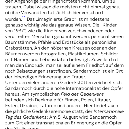
den Angehörige der Hingerichteten kommen, um zu
trauern. Dabei wissen die meisten nicht einmal genau,
ob ihre Verwandten tatsächlich hier verscharrt
11
wurden.
Das „imaginierte Grab“ ist mindestens
genauso wichtig wie das genaue Wissen. Die „Kinder
von
1937
“, wie die Kinder von verschwundenen oder
verurteilten Menschen genannt werden, personalisieren
Baumstämme, Pfähle und Erdstücke als persönliche
Grabstätten. An den hölzernen Kreuzen oder an den
Bäumen werden Fotografien, Plastikblumen, Schilder
mit Namen und Lebensdaten befestigt. Zuweilen hat
man den Eindruck, man sei auf einem Friedhof, auf dem
noch Beisetzungen stattfinden. Sandarmoch ist ein Ort
der lebendigen Erinnerung und Trauer.
Unter den vielen anderen Gedenkstätten zeichnet sich
Sandarmoch durch die hohe Internationalität der Opfer
heraus. Am symbolischen
Feld des Gedenkens
befinden sich Denkmale für Finnen, Polen, Litauer,
Esten, Ukrainer, Tataren und andere. Hier findet auch
die jährliche Gedenkzeremonie statt, der
Internationale
Tag des Gedenkens
: Am 5. August wird Sandarmoch
zum Ort einer transnationalen Erinnerung an die Opfer
des Stalinismus.