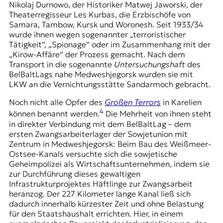
Nikolaj Durnowo, der Historiker Matwej Jaworski, der
Theaterregisseur Les Kurbas, die Erzbischöfe von
Samara, Tambow, Kursk und Woronesh. Seit 1933/34
wurde ihnen wegen sogenannter „terroristischer
Tätigkeit“, „Spionage“ oder im Zusammenhang mit der
„
Kirow-Affäre
“ der Prozess gemacht. Nach dem
Transport in die sogenannte
Untersuchungshaft
des
BelBaltLags nahe Medweshjegorsk wurden sie mit
LKW an die Vernichtungsstätte Sandarmoch gebracht.
Noch nicht alle Opfer des
Großen Terrors
in Karelien
4
können benannt werden.
Die Mehrheit von ihnen steht
in direkter Verbindung mit dem BelBaltLag – dem
ersten Zwangsarbeiterlager der Sowjetunion mit
Zentrum in Medweshjegorsk: Beim Bau des Weißmeer-
Ostsee-Kanals versuchte sich die sowjetische
Geheimpolizei als Wirtschaftsunternehmen, indem sie
zur Durchführung dieses gewaltigen
Infrastrukturprojektes Häftlinge zur Zwangsarbeit
heranzog. Der 227 Kilometer lange Kanal ließ sich
dadurch innerhalb kürzester Zeit und ohne Belastung
für den Staatshaushalt errichten. Hier, in einem