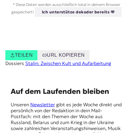
* Diese Daten werden ausschließlich lokal in deinem Browser
gespeichert!
Ich unterstütze dekoder bereits 🫶
TEILEN
URL KOPIEREN
Dossiers
Stalin: Zwischen Kult und Aufarbeitung
E
Auf dem Laufenden bleiben
m
Unseren
Newsletter
gibt es jede Woche direkt und
p
persönlich von der Redaktion in dein Mail-
f
Postfach: mit den Themen der Woche aus
Russland, Belarus und zum Krieg in der Ukraine
e
sowie zahlreichen Veranstaltungshinweisen, Musik