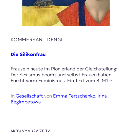
E
K
O
D
KOMMERSANT-DENGI
E
Die Silikonfrau
R
Frausein heute im Pionierland der Gleichstellung:
W
Der Sexismus boomt und selbst Frauen haben
i
Furcht vorm Feminismus. Ein Text zum 8. März.
s
s
In
Gesellschaft
von
Emma Tertschenko
,
Irina
e
Begimbetowa
n
,
J
o
u
NOVAYA GAZETA