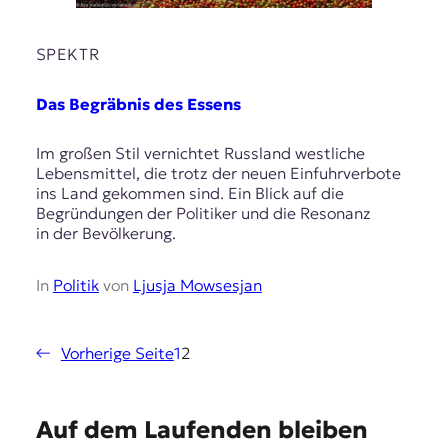
SPEKTR
Das Begräbnis des Essens
Im großen Stil vernichtet Russland westliche
Lebensmittel, die trotz der neuen Einfuhrverbote
ins Land gekommen sind. Ein Blick auf die
Begründungen der Politiker und die Resonanz
in der Bevölkerung.
In
Politik
von
Ljusja Mowsesjan
←
Vorherige Seite
1
2
E
Auf dem Laufenden bleiben