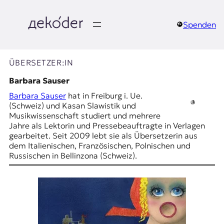
Zum
Inhalt
springen
Spenden
д
e
ÜBERSETZER:IN
k
Barbara Sauser
Barbara Sauser
hat in Freiburg i. Ue.
o
(Schweiz) und Kasan Slawistik und
Musikwissenschaft studiert und mehrere
d
Jahre als Lektorin und Pressebeauftragte in Verlagen
gearbeitet. Seit 2009 lebt sie als Übersetzerin aus
e
dem Italienischen, Französischen, Polnischen und
Russischen in Bellinzona (Schweiz).
r
|
D