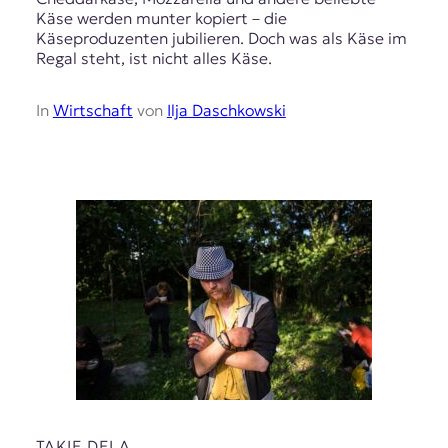
t
Käse werden munter kopiert – die
e
Käseproduzenten jubilieren. Doch was als Käse im
n
Regal steht, ist nicht alles Käse.
z
z
In
Wirtschaft
von
Ilja Daschkowski
u
O
s
t
e
u
r
o
p
a
.
TAKIE DELA