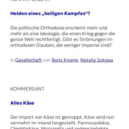
r
n
a
Helden eines „heiligen Kampfes“?
l
i
Die politische Orthodoxie erscheint mehr und
s
mehr als eine Ideologie, die einen Krieg gegen die
m
ganze Welt rechtfertigt. Gibt es Strömungen im
u
orthodoxen Glauben, die weniger imperial sind?
s
u
n
In
Gesellschaft
von
Boris Knorre
,
Natalja Sotowa
d
M
e
d
i
KOMMERSANT
e
n
Alles Käse
k
o
m
Der Import von Käse ist gestoppt, Käse wird nun
p
vermehrt im Inland hergestellt. Parmesankäse,
e
Cheddarkäse, Mozzarella und andere beliebte