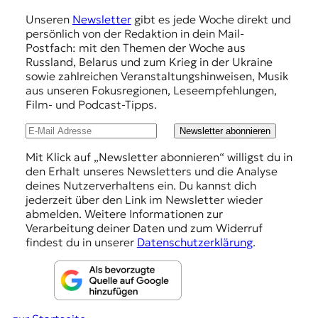
m
Unseren
Newsletter
gibt es jede Woche direkt und
p
persönlich von der Redaktion in dein Mail-
f
Postfach: mit den Themen der Woche aus
Russland, Belarus und zum Krieg in der Ukraine
e
sowie zahlreichen Veranstaltungshinweisen, Musik
h
aus unseren Fokusregionen, Leseempfehlungen,
Film- und Podcast-Tipps.
l
u
Newsletter abonnieren
n
Mit Klick auf „Newsletter abonnieren“ willigst du in
den Erhalt unseres Newsletters und die Analyse
g
deines Nutzerverhaltens ein. Du kannst dich
e
jederzeit über den Link im Newsletter wieder
abmelden. Weitere Informationen zur
n
Verarbeitung deiner Daten und zum Widerruf
findest du in unserer
Datenschutzerklärung
.