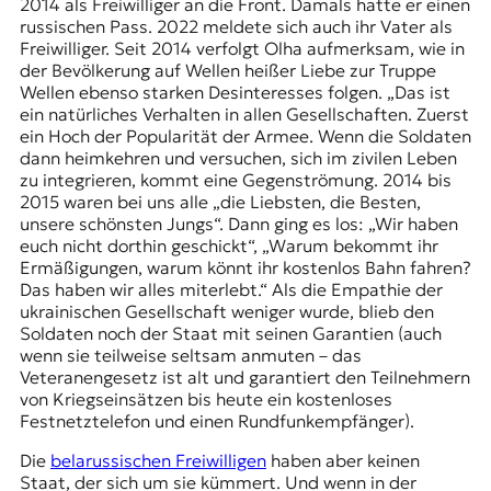
2014 als Freiwilliger an die Front. Damals hatte er einen
t
russischen Pass. 2022 meldete sich auch ihr Vater als
e
Freiwilliger. Seit 2014 verfolgt Olha aufmerksam, wie in
n
der Bevölkerung auf Wellen heißer Liebe zur Truppe
z
Wellen ebenso starken Desinteresses folgen. „Das ist
z
ein natürliches Verhalten in allen Gesellschaften. Zuerst
u
ein Hoch der Popularität der Armee. Wenn die Soldaten
O
dann heimkehren und versuchen, sich im zivilen Leben
s
zu integrieren, kommt eine Gegenströmung. 2014 bis
t
2015 waren bei uns alle „die Liebsten, die Besten,
e
unsere schönsten Jungs“. Dann ging es los: „Wir haben
u
euch nicht dorthin geschickt“, „Warum bekommt ihr
r
Ermäßigungen, warum könnt ihr kostenlos Bahn fahren?
o
Das haben wir alles miterlebt.“ Als die Empathie der
p
ukrainischen Gesellschaft weniger wurde, blieb den
a
Soldaten noch der Staat mit seinen Garantien (auch
.
wenn sie teilweise seltsam anmuten – das
Veteranengesetz ist alt und garantiert den Teilnehmern
von Kriegseinsätzen bis heute ein kostenloses
Festnetztelefon und einen Rundfunkempfänger).
Die
belarussischen Freiwilligen
haben aber keinen
Staat, der sich um sie kümmert. Und wenn in der