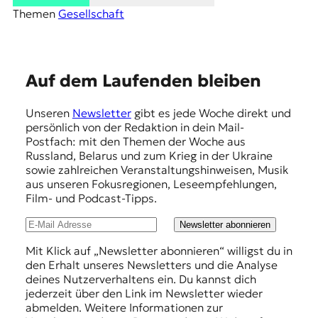
Themen
Gesellschaft
E
Auf dem Laufenden bleiben
m
Unseren
Newsletter
gibt es jede Woche direkt und
p
persönlich von der Redaktion in dein Mail-
f
Postfach: mit den Themen der Woche aus
Russland, Belarus und zum Krieg in der Ukraine
e
sowie zahlreichen Veranstaltungshinweisen, Musik
h
aus unseren Fokusregionen, Leseempfehlungen,
Film- und Podcast-Tipps.
l
u
Newsletter abonnieren
n
Mit Klick auf „Newsletter abonnieren“ willigst du in
den Erhalt unseres Newsletters und die Analyse
g
deines Nutzerverhaltens ein. Du kannst dich
e
jederzeit über den Link im Newsletter wieder
abmelden. Weitere Informationen zur
n