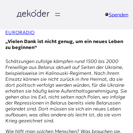
Zum
Inhalt
springen
Spenden
д
EURORADIO
e
„Vielen Dank ist nicht genug, um ein neues Leben
k
zu beginnen“
o
Schätzungen zufolge kämpfen rund 1500 bis 2000
Freiwillige aus Belarus aktuell auf Seiten der Ukraine,
d
beispielsweise im Kalinouski-Regiment. Nach ihrem
Einsatz können sie nicht zurück in ihre Heimat, da sie
e
dort politisch verfolgt werden würden, für die Ukraine
erhalten sie häufig keine Aufenthaltsgenehmigung. Sie
r
gehen also ins Exil, nicht selten nach Polen, wo infolge
der Repressionen in Belarus bereits viele Belarussen
|
gelandet sind. Dort müssen sie sich ein neues Leben
aufbauen, was alles andere als leicht ist, da sie vom
D
Krieg gezeichnet sind.
Wie hilft man solchen Menschen? Was brauchen sie,