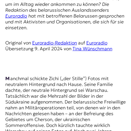
E
um im Alltag wieder ankommen zu können? Die
K
Redaktion des belarussischen Auslandssenders
Euroradio
hat mit betroffenen Belarussen gesprochen
O
und mit Aktivisten und Organisationen, die sich für sie
einsetzen.
D
Original von
Euroradio-Redaktion
auf
Euroradio
E
Übersetzung
9. April 2024
von
Tina Wünschmann
R
W
Manchmal schickte Zichi („der Stille”) Fotos mit
i
neutralem Hintergrund nach Hause. Seine Familie
s
dachte, der neutrale Hintergrund sei Warschau.
s
Tatsächlich war die Mehrzahl der Bilder in der
e
Südukraine aufgenommen. Der belarussische Freiwillige
n
nahm an Militäroperationen teil, von denen wir in den
,
Nachrichten gelesen haben – an der Befreiung des
J
Gebietes um Cherson, der ukrainischen
o
Sommeroffensive. Doch kürzlich tauchte wirklich
u