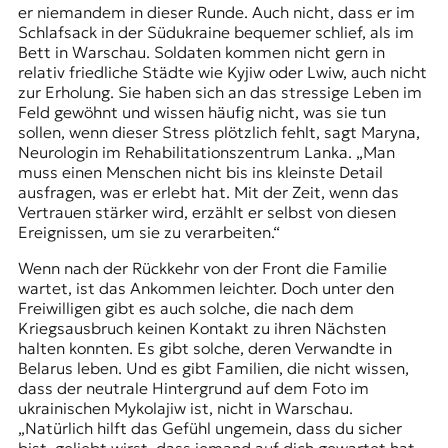
er niemandem in dieser Runde. Auch nicht, dass er im
Schlafsack in der Südukraine bequemer schlief, als im
Bett in Warschau. Soldaten kommen nicht gern in
relativ friedliche Städte wie Kyjiw oder Lwiw, auch nicht
zur Erholung. Sie haben sich an das stressige Leben im
Feld gewöhnt und wissen häufig nicht, was sie tun
sollen, wenn dieser Stress plötzlich fehlt, sagt Maryna,
Neurologin im Rehabilitationszentrum Lanka. „Man
muss einen Menschen nicht bis ins kleinste Detail
ausfragen, was er erlebt hat. Mit der Zeit, wenn das
Vertrauen stärker wird, erzählt er selbst von diesen
Ereignissen, um sie zu verarbeiten.“
Wenn nach der Rückkehr von der Front die Familie
wartet, ist das Ankommen leichter. Doch unter den
Freiwilligen gibt es auch solche, die nach dem
Kriegsausbruch keinen Kontakt zu ihren Nächsten
halten konnten. Es gibt solche, deren Verwandte in
Belarus leben. Und es gibt Familien, die nicht wissen,
dass der neutrale Hintergrund auf dem Foto im
ukrainischen Mykolajiw ist, nicht in Warschau.
„Natürlich hilft das Gefühl ungemein, dass du sicher
bist, geliebt wirst, dass jemand auf dich gewartet hat.