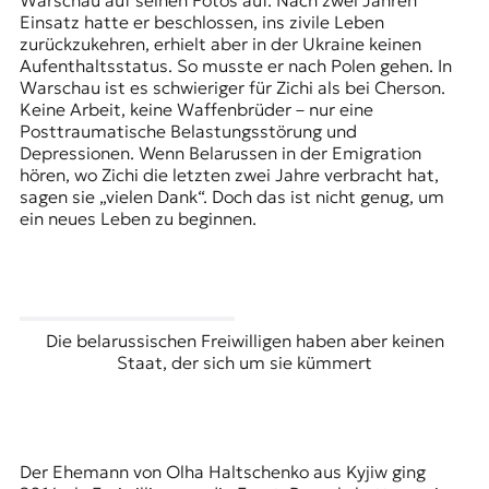
Warschau auf seinen Fotos auf. Nach zwei Jahren
r
Einsatz hatte er beschlossen, ins zivile Leben
n
zurückzukehren, erhielt aber in der Ukraine keinen
a
Aufenthaltsstatus. So musste er nach Polen gehen. In
l
Warschau ist es schwieriger für Zichi als bei Cherson.
i
Keine Arbeit, keine Waffenbrüder – nur eine
s
Posttraumatische Belastungsstörung und
m
Depressionen. Wenn Belarussen in der Emigration
u
hören, wo Zichi die letzten zwei Jahre verbracht hat,
s
sagen sie „vielen Dank“. Doch das ist nicht genug, um
u
ein neues Leben zu beginnen.
n
d
M
e
d
i
Die belarussischen Freiwilligen haben aber keinen
e
Staat, der sich um sie kümmert
n
k
o
m
p
Der Ehemann von Olha Haltschenko aus Kyjiw ging
e