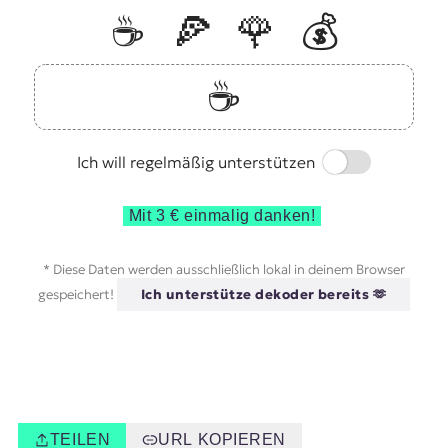
☕️
🍕
🌹
💰
☕️
Switch
Ich will regelmäßig unterstützen
Mit 3 € einmalig danken!
* Diese Daten werden ausschließlich lokal in deinem Browser
gespeichert!
Ich unterstütze dekoder bereits 🫶
TEILEN
URL KOPIEREN