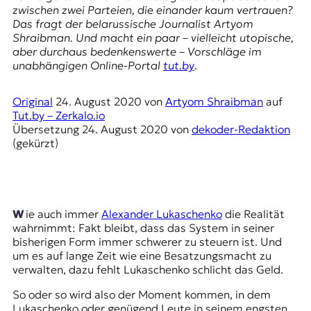
E
zwischen zwei Parteien, die einander kaum vertrauen?
K
Das fragt der belarussische Journalist Artyom
Shraibman. Und macht ein paar – vielleicht utopische,
O
aber durchaus bedenkenswerte – Vorschläge im
unabhängigen Online-Portal
tut.by
.
D
Original
24. August 2020
von
Artyom Shraibman
auf
E
Tut.by – Zerkalo.io
Übersetzung
24. August 2020
von
dekoder-Redaktion
R
(gekürzt)
W
i
s
Wie auch immer
Alexander Lukaschenko
die Realität
s
wahrnimmt: Fakt bleibt, dass das System in seiner
e
bisherigen Form immer schwerer zu steuern ist. Und
n
um es auf lange Zeit wie eine Besatzungsmacht zu
,
verwalten, dazu fehlt Lukaschenko schlicht das Geld.
J
o
So oder so wird also der Moment kommen, in dem
u
Lukaschenko oder genügend Leute in seinem engsten