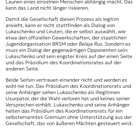
Launen eines einzelnen Menschen abhängig macht. Das
t
kann das Land nicht länger riskieren.
e
n
Damit die Gesellschaft diesen Prozess als legitim
z
ansieht, kann er nicht stattfinden als Dialog von
z
Lukaschenko und Leuten, die er selbst auswählt, wie
u
etwa den offiziellen Gewerkschaften, der staatlichen
O
Jugendorganisation BRSM oder
Belaja Rus
. Sondern es
s
muss ein Dialog der gegenwärtigen Opponenten sein:
t
Lukaschenko und sein engster Kreis auf der einen Seite
e
und das Präsidium des
Koordinationsrates
auf der
u
anderen Seite.
r
Beide Seiten vertrauen einander nicht und werden es
o
wohl nie tun. Das Präsidium des Koordinationsrats und
p
seine Anhänger sehen Lukaschenko als illegitimen
a
Usurpator, der die Wahl verloren hat und keines seiner
.
Versprechen einhält. Lukaschenko und seine Anhänger
halten das Präsidium des Koordinationsrats für ein
selbsternanntes Gremium ohne Unterstützung aus der
Gesellschaft, das von äußeren Mächten gesteuert wird.