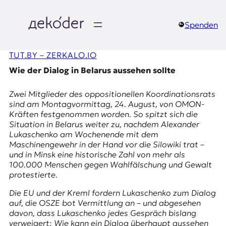
Zum
Inhalt
springen
Spenden
д
TUT.BY – ZERKALO.IO
e
Wie der Dialog in Belarus aussehen sollte
k
Zwei Mitglieder des oppositionellen Koordinationsrats
o
sind am Montagvormittag, 24. August, von OMON-
Kräften festgenommen worden. So spitzt sich die
d
Situation in Belarus weiter zu, nachdem Alexander
Lukaschenko am Wochenende mit dem
e
Maschinengewehr in der Hand vor die Silowiki trat –
und in Minsk eine historische Zahl von mehr als
r
100.000 Menschen gegen Wahlfälschung und Gewalt
protestierte.
|
Die EU und der Kreml fordern Lukaschenko zum Dialog
D
auf, die OSZE bot Vermittlung an – und abgesehen
davon, dass Lukaschenko jedes Gespräch bislang
verweigert: Wie kann ein Dialog überhaupt aussehen