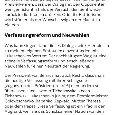
r
Kreis erkennen, dass der Dialog mit den Opponenten
n
weniger riskant ist als der Versuch, den Senf wieder
a
zurück in die Tube zu drücken. Oder ihr Patriotismus
l
wird stärker als der Wunsch, ewig an der Macht zu
i
bleiben.
s
m
Verfassungsreform und Neuwahlen
u
s
Was kann Gegenstand dieses Dialogs sein? Hier bin ich
u
zu meinem eigenen Erstaunen einverstanden mit
n
Lukaschenkos Worten: Der nachhaltigste Weg ist eine
d
schnelle Verfassungsreform und anschließende
M
Neuwahlen für einen Neustart der Regierung.
e
d
Der Präsident von Belarus hat auch Recht, dass man
i
die heutige Verfassung mit ihrer
Schlagseite
e
[zugunsten des Präsidenten –
dek
] niemandem so
n
überlassen kann – weder Tichanowskaja noch
k
Tichanowski, Lukaschenko junior, dem Premierminister
o
Golowtschenko, Babariko, Zepkalo, Mutter Theresa
m
oder dem Papst. Diese Verfassung ist ein Pfad in den
p
Abgrund, weil sie das Schicksal einer Nation von den
e