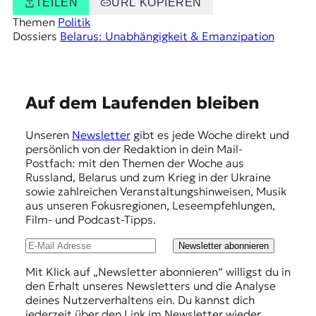
TEILEN
URL KOPIEREN
Themen
Politik
Dossiers
Belarus: Unabhängigkeit & Emanzipation
E
Auf dem Laufenden bleiben
m
Unseren
Newsletter
gibt es jede Woche direkt und
p
persönlich von der Redaktion in dein Mail-
f
Postfach: mit den Themen der Woche aus
Russland, Belarus und zum Krieg in der Ukraine
e
sowie zahlreichen Veranstaltungshinweisen, Musik
h
aus unseren Fokusregionen, Leseempfehlungen,
Film- und Podcast-Tipps.
l
u
Newsletter abonnieren
n
Mit Klick auf „Newsletter abonnieren“ willigst du in
den Erhalt unseres Newsletters und die Analyse
g
deines Nutzerverhaltens ein. Du kannst dich
e
jederzeit über den Link im Newsletter wieder